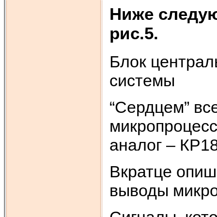
Ниже следую
рис.5.
Блок централ
системы
“Сердцем” вс
микропроцесс
аналог – КР1
Вкратце опиш
выводы микро