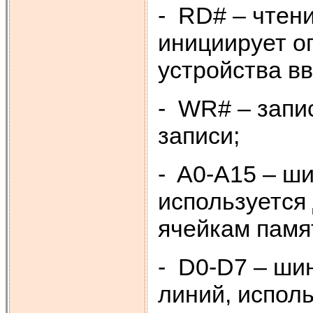
- RD# – чтени
инициирует о
устройства в
- WR# – запис
записи;
- A0-A15 – ши
используется
ячейкам памя
- D0-D7 – ши
линий, испол