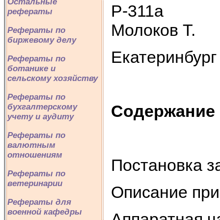
Остальные
Р
рефераты
Молоков Т.
Рефераты по
биржевому делу
Екатеринбург
Рефераты по
ботанике и
сельскому хозяйству
Рефераты по
Содержание
бухгалтерскому
учету и аудиту
Рефераты по
валютным
отношениям
Постановка з
Рефераты по
ветеринарии
Описание при
Рефераты для
военной кафедры
Аппаратная ч