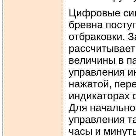
Цифровые сиг
бревна посту
отбраковки. З
рассчитывае
величины в па
управления ин
нажатой, пер
индикаторах 
Для начальной
управления т
часы и минут