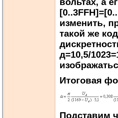
вольтах, а е
[0..3FFH]=[0
изменить, п
такой же код
дискретност
д=10,5/1023=
изображатьс
Итоговая фо
Подставим ч