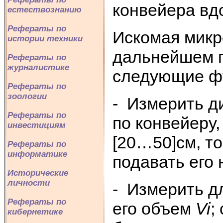
конвейера вд
естествознанию
Рефераты по
Искомая микр
истории техники
дальнейшем п
Рефераты по
журналистике
следующие фу
Рефераты по
зоологии
- Измерить д
Рефераты по
по конвейеру,
инвестициям
[20…50]см, т
Рефераты по
информатике
подавать его 
Исторические
личности
- Измерить д
Рефераты по
его объем
Vi
;
кибернетике