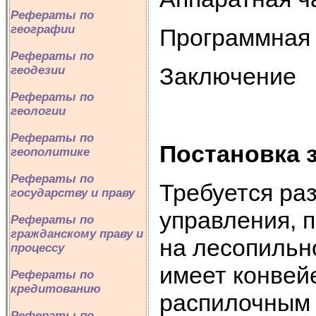
Рефераты по
географии
Программная 
Рефераты по
Заключение
геодезии
Рефераты по
геологии
Рефераты по
Постановка 
геополитике
Рефераты по
Требуется ра
государству и праву
управления, 
Рефераты по
гражданскому праву и
на лесопильн
процессу
имеет конвейе
Рефераты по
кредитованию
распилочным 
Рефераты по