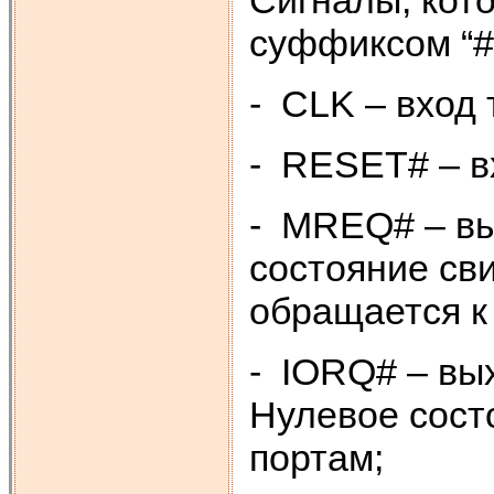
Сигналы, кот
суффиксом “#
- CLK – вход 
- RESET# – вх
- MREQ# – вы
состояние св
обращается к 
- IORQ# – вы
Нулевое сост
портам;