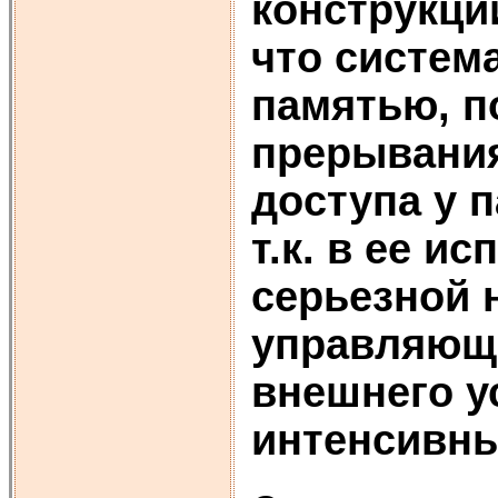
конструкци
что систем
памятью, п
прерывания
доступа у 
т.к. в ее и
серьезной 
управляюще
внешнего у
интенсивны