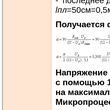
- последнее 
l
пл
=50см=0,5
Получается 
Напряжение 
с помощью 1
на максимал
Микропроцес