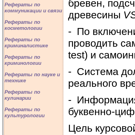
бревен, подс
Рефераты по
коммуникации и связи
древесины
V
Рефераты по
косметологии
- По включен
Рефераты по
проводить са
криминалистике
test) и самои
Рефераты по
криминологии
- Система до
Рефераты по науке и
реального вр
технике
Рефераты по
- Информация
кулинарии
буквенно-циф
Рефераты по
культурологии
Цель курсово