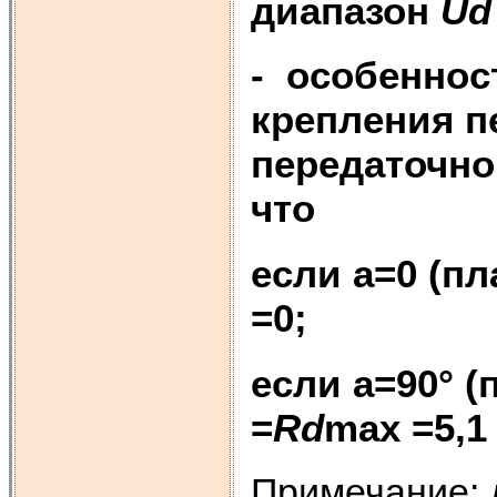
диапазон
Ud
- особеннос
крепления п
передаточно
что
если a=0 (пл
=0;
если a=90° (
=
Rd
max
=5,1
Примечание: 