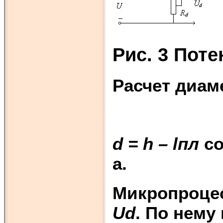
Рис. 3 Пот
Расчет диам
d
=
h
–
l
пл
co
a. 
Микропроцес
Ud
. По нему