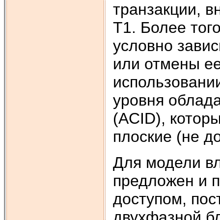
транзакции, в
Т1. Более тог
условно зави
или отмены ее
использовании
уровня облад
(ACID), кото
плоские (не д
Для модели в
предложен и 
доступом, пос
двухфазной б