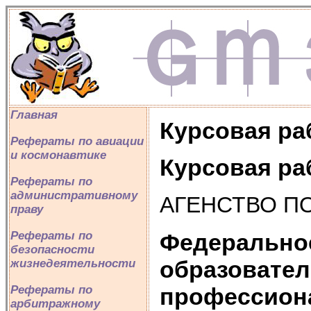
Главная
Курсовая ра
Рефераты по авиации
и космонавтике
Курсовая ра
Рефераты по
административному
АГЕНСТВО П
праву
Федеральное
Рефераты по
безопасности
образовател
жизнедеятельности
профессион
Рефераты по
арбитражному