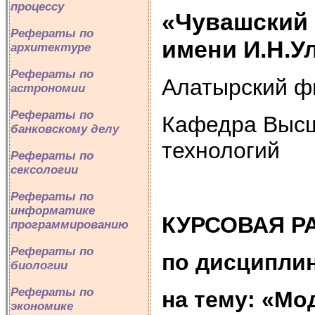
процессу
«Чувашский 
Рефераты по
имени И.Н.У
архитектуре
Рефераты по
Алатырский ф
астрономии
Рефераты по
Кафедра Высш
банковскому делу
технологий
Рефераты по
сексологии
Рефераты по
информатике
КУРСОВАЯ Р
программированию
Рефераты по
по дисципли
биологии
Рефераты по
на тему: «Мо
экономике