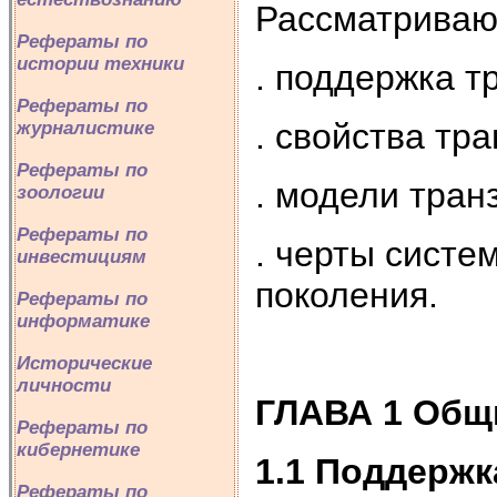
Рассматривают
Рефераты по
истории техники
. поддержка т
Рефераты по
. свойства тра
журналистике
Рефераты по
. модели тран
зоологии
Рефераты по
. черты систе
инвестициям
поколения.
Рефераты по
информатике
Исторические
личности
ГЛАВА 1 Общи
Рефераты по
кибернетике
1.1
Поддержк
Рефераты по