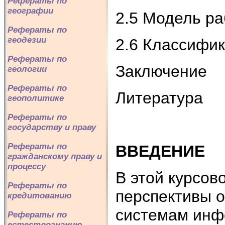
Рефераты по
географии
2.5 Модель ра
Рефераты по
геодезии
2.6 Классифик
Рефераты по
Заключение
геологии
Рефераты по
Литература
геополитике
Рефераты по
государству и праву
Рефераты по
ВВЕДЕНИЕ
гражданскому праву и
процессу
В этой курсов
Рефераты по
перспективы о
кредитованию
системам инф
Рефераты по
естествознанию