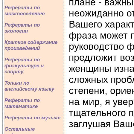
плане - важны
Рефераты по
неожиданно о
москвоведению
Вашего харак
Рефераты по
экологии
фраза может п
Краткое содержание
руководство ф
произведений
предложит воз
Рефераты по
физкультуре и
женщины изна
спорту
сложных проб
Топики по
степени, орие
английскому языку
на мир, я уве
Рефераты по
математике
тщательного п
Рефераты по музыке
заглушая Ваше
Остальные