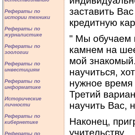
индивидуально
заставить Вас
Рефераты по
истории техники
кредитную кар
Рефераты по
журналистике
" Мы обучаем 
Рефераты по
камнем на шее
зоологии
мой знакомый.
Рефераты по
научиться, хо
инвестициям
нужное время т
Рефераты по
информатике
Третий вариан
Исторические
научить Вас, н
личности
Рефераты по
Наконец, приг
кибернетике
учительству.
Рефераты по