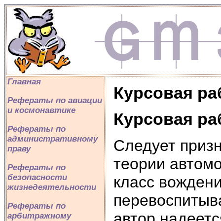
Главная
Курсовая ра
Рефераты по авиации
и космонавтике
Курсовая ра
Рефераты по
административному
Следует призн
праву
теории автом
Рефераты по
безопасности
класс вождени
жизнедеятельности
перевоспитыв
Рефераты по
автор надеетс
арбитражному