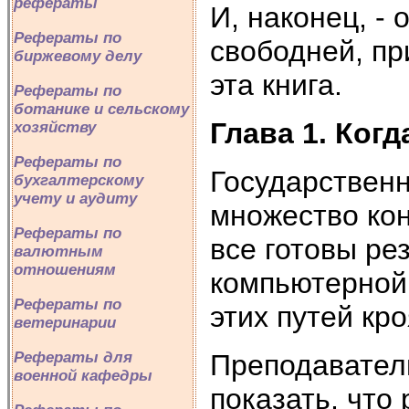
рефераты
И, наконец, -
Рефераты по
свободней, пр
биржевому делу
эта книга.
Рефераты по
ботанике и сельскому
Глава 1. Когда
хозяйству
Рефераты по
Государственн
бухгалтерскому
учету и аудиту
множество ко
Рефераты по
все готовы ре
валютным
отношениям
компьютерной 
Рефераты по
этих путей кр
ветеринарии
Преподавател
Рефераты для
военной кафедры
показать, что