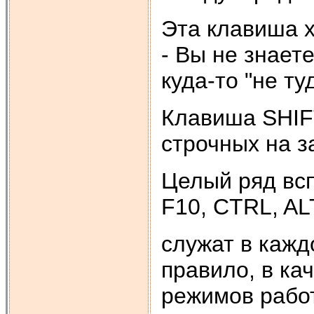
Эта клавиша 
- Вы не знает
куда-то "не ту
Клавиша SHIFT
строчных на з
Целый ряд всп
F10, CTRL, ALT
служат в кажд
правило, в ка
режимов рабо