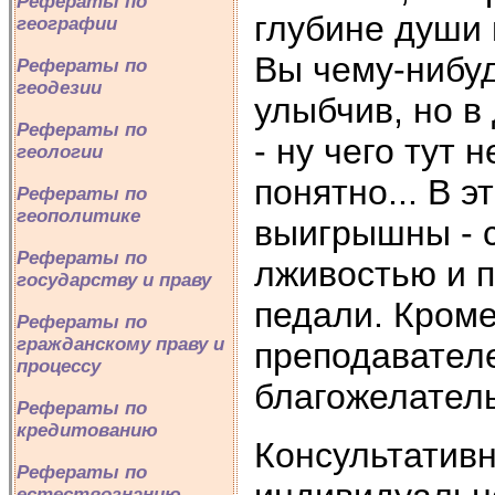
Рефераты по
глубине души 
географии
Вы чему-нибуд
Рефераты по
геодезии
улыбчив, но в
Рефераты по
- ну чего тут 
геологии
понятно... В 
Рефераты по
геополитике
выигрышны - 
Рефераты по
лживостью и п
государству и праву
педали. Кроме
Рефераты по
гражданскому праву и
преподавателе
процессу
благожелатель
Рефераты по
кредитованию
Консультатив
Рефераты по
естествознанию