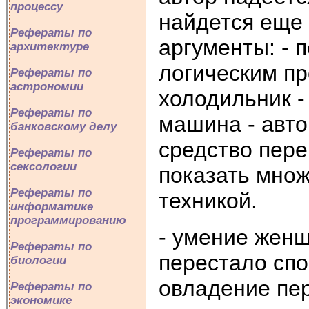
процессу
найдется еще
Рефераты по
аргументы: - 
архитектуре
логическим пр
Рефераты по
астрономии
холодильник -
Рефераты по
машина - авто
банковскому делу
средство пере
Рефераты по
сексологии
показать множ
Рефераты по
техникой.
информатике
программированию
- умение жен
Рефераты по
перестало сп
биологии
овладение пе
Рефераты по
экономике