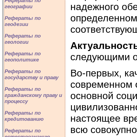
Рефераты по
надежного об
географии
определенном
Рефераты по
геодезии
соответствую
Рефераты по
геологии
Актуальност
Рефераты по
следующими о
геополитике
Во-первых, к
Рефераты по
государству и праву
современном 
Рефераты по
основной соц
гражданскому праву и
процессу
цивилизованно
Рефераты по
настоящее вр
кредитованию
всю совокупно
Рефераты по
естествознанию