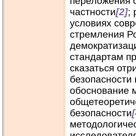
переложения о
частности
[2]
;
условиях совр
стремления Р
демократизаци
стандартам пр
сказаться от
безопасности
обоснование 
общетеоретич
безопасности
[
методологиче
исследовател