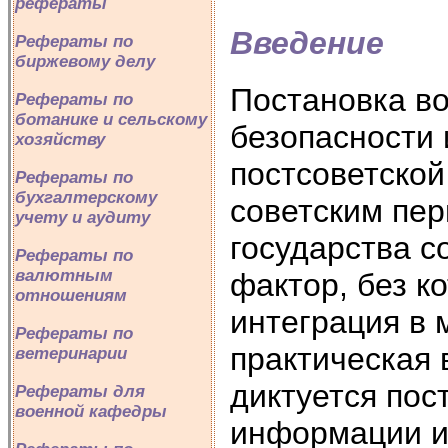
рефераты
Введение
Рефераты по
биржевому делу
Постановка в
Рефераты по
ботанике и сельскому
безопасности 
хозяйству
постсоветской
Рефераты по
бухгалтерскому
советским пер
учету и аудиту
государства 
Рефераты по
валютным
фактор, без к
отношениям
интеграция в 
Рефераты по
практическая
ветеринарии
диктуется по
Рефераты для
военной кафедры
информации и,