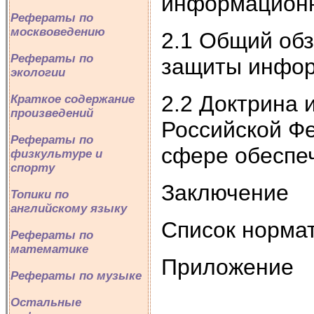
информационн
Рефераты по
москвоведению
2.1 Общий об
Рефераты по
защиты инфо
экологии
2.2 Доктрина
Краткое содержание
произведений
Российской Фе
Рефераты по
сфере обеспе
физкультуре и
спорту
Заключение
Топики по
английскому языку
Список нормат
Рефераты по
математике
Приложение
Рефераты по музыке
Остальные