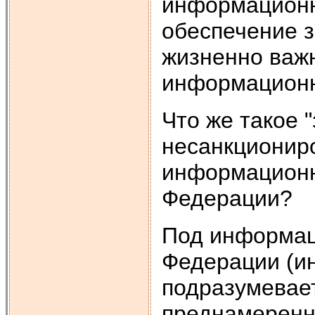
информационн
обеспечение 
жизненно важ
информационн
Что же такое 
несанкциониро
информационн
Федерации?
Под информац
Федерации (и
подразумевае
преднамеренн