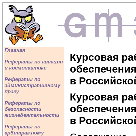
Главная
Курсовая ра
Рефераты по авиации
обеспечени
и космонавтике
в Российско
Рефераты по
административному
праву
Курсовая ра
Рефераты по
обеспечени
безопасности
жизнедеятельности
в Российско
Рефераты по
арбитражному