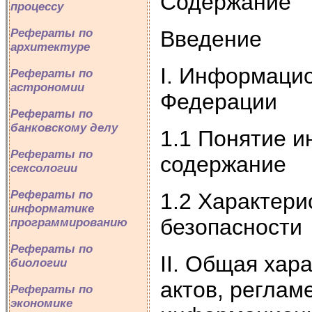
Содержание
процессу
Введение
Рефераты по
архитектуре
I. Информацио
Рефераты по
астрономии
Федерации
Рефераты по
банковскому делу
1.1 Понятие 
Рефераты по
содержание
сексологии
Рефераты по
1.2 Характер
информатике
безопасности
программированию
Рефераты по
II. Общая хар
биологии
актов, регла
Рефераты по
экономике