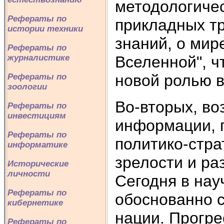
методологичес
Рефераты по
прикладных тр
истории техники
знаний, о мир
Рефераты по
Вселенной", ч
журналистике
новой ролью в
Рефераты по
зоологии
Во-вторых, во
Рефераты по
инвестициям
информации, 
Рефераты по
политико-стра
информатике
зрелости и ра
Исторические
личности
Сегодня в на
Рефераты по
обоснованно 
кибернетике
нации. Прогре
Рефераты по