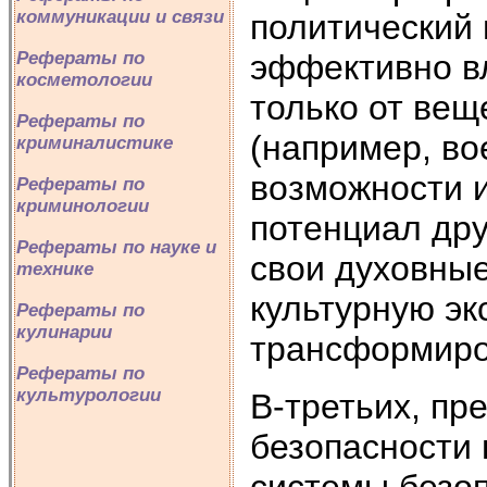
коммуникации и связи
политический 
эффективно в
Рефераты по
косметологии
только от ве
Рефераты по
(например, во
криминалистике
возможности 
Рефераты по
криминологии
потенциал дру
Рефераты по науке и
свои духовные
технике
культурную эк
Рефераты по
кулинарии
трансформиров
Рефераты по
культурологии
В-третьих, п
безопасности
системы безоп