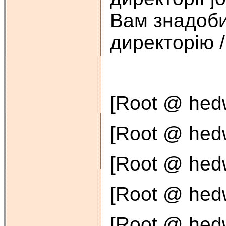
Вам знадобит
директорію /
[Root @ hedw
[Root @ hedwi
[Root @ hedwi
[Root @ hedwi
[Root @ hedwi