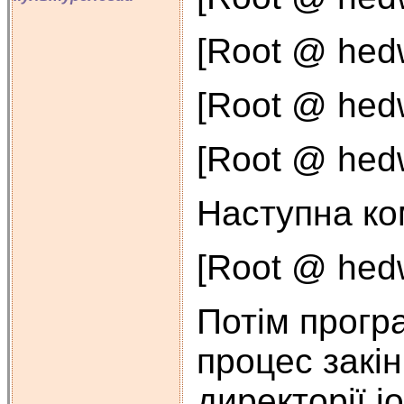
[Root @ hedwi
[Root @ hedw
[Root @ hedw
Наступна ко
[Root @ hed
Потім прогр
процес закін
директорії j