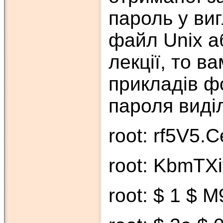
пароль у ви
файл Unix а
лекції, то 
прикладів фо
пароля виді
root: rf5V5.
root: KbmTXi
root: $ 1 $ 