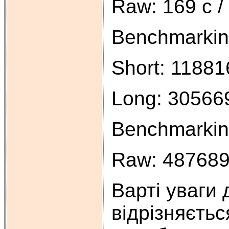
Raw: 169 c /
Benchmarkin
Short: 118816
Long: 305669
Benchmarkin
Raw: 487689 
Варті уваги 
відрізняєтьс