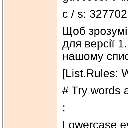
c / s: 327702
Щоб зрозуміт
для версії 1
нашому спис
[List.Rules: W
# Try words 
:
Lowercase e