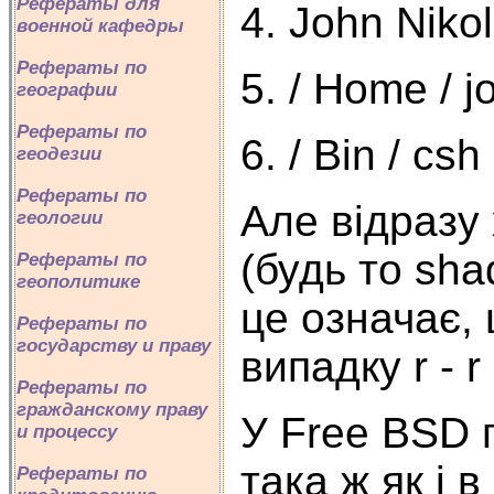
Рефераты для
4. John Niko
военной кафедры
Рефераты по
5. / Home / 
географии
Рефераты по
6. / Bin / csh 
геодезии
Рефераты по
Але відразу
геологии
(будь то shad
Рефераты по
геополитике
це означає, 
Рефераты по
государству и праву
випадку r - r -
Рефераты по
гражданскому праву
У Free BSD п
и процессу
така ж як і
Рефераты по