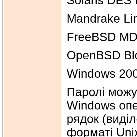
Solaris DES f
Mandrake Lin
FreeBSD MD5 
OpenBSD Blow
Windows 200
Паролі можут
Windows опе
рядок (виді
форматі Uni