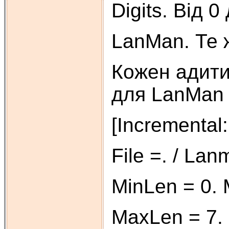
Digits. Від 0 
LanMan. Те ж
Кожен адитив
для LanMan 
[Incremental
File =. / La
MinLen = 0.
MaxLen = 7.