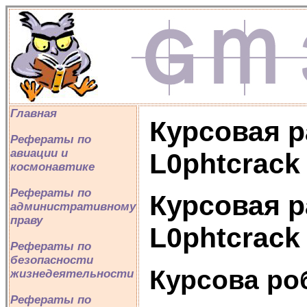
Главная
Курсовая р
Рефераты по
авиации и
L0phtcrack
космонавтике
Рефераты по
Курсовая р
административному
праву
L0phtcrack
Рефераты по
безопасности
Курсова ро
жизнедеятельности
Рефераты по