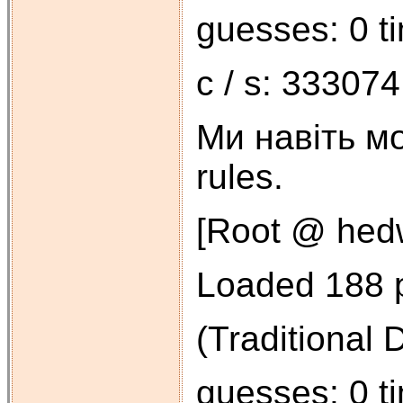
guesses: 0 t
c / s: 333074
Ми навіть м
rules.
[Root @ hedw
Loaded 188 p
(Traditional
guesses: 0 t