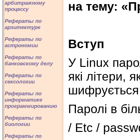
на тему: «П
арбитражному
процессу
Рефераты по
архитектуре
Рефераты по
Вступ
астрономии
Рефераты по
У Linux паро
банковскому делу
які літери, 
Рефераты по
сексологии
шифрується
Рефераты по
информатике
Паролі в біл
программированию
Рефераты по
/ Etc / passw
биологии
Рефераты по