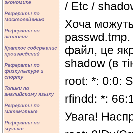
экономике
/ Etc / shad
Рефераты по
москвоведению
Хоча можуть 
Рефераты по
passwd.tmp. 
экологии
файл, це якр
Краткое содержание
произведений
shadow (в ті
Рефераты по
физкультуре и
спорту
root: *: 0:0: 
Топики по
английскому языку
rfindd: *: 66
Рефераты по
математике
Увага! Наспр
Рефераты по
музыке