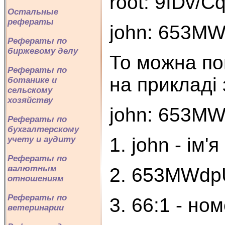
root: 9IDv/Cq
Остальные
рефераты
john: 653MWd
Рефераты по
биржевому делу
То можна по
Рефераты по
на прикладі 
ботанике и
сельскому
хозяйству
john: 653MWd
Рефераты по
бухгалтерскому
1. john - ім'
учету и аудиту
Рефераты по
валютным
2. 653MWdp
отношениям
Рефераты по
3. 66:1 - но
ветеринарии