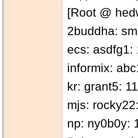
[Root @ hedw
2buddha: smo
ecs: asdfg1:
informix: ab
kr: grant5: 1
mjs: rocky22
np: ny0b0y: 