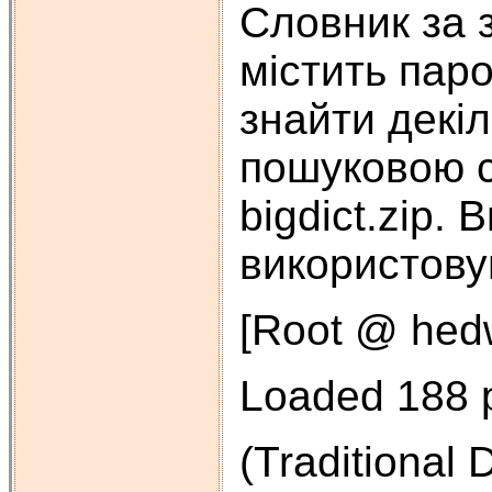
Словник за 
містить паро
знайти декі
пошуковою с
bigdict.zip.
використову
[Root @ hedw
Loaded 188 p
(Traditional