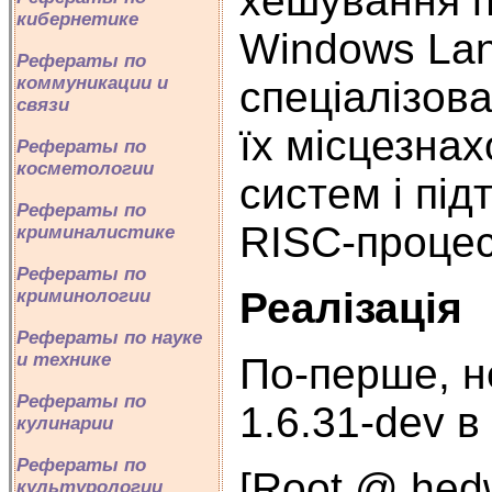
хешування па
кибернетике
Windows Lan
Рефераты по
коммуникации и
спеціалізова
связи
їх місцезна
Рефераты по
косметологии
систем і під
Рефераты по
RISC-процес
криминалистике
Рефераты по
Реалізація
криминологии
Рефераты по науке
и технике
По-перше, н
Рефераты по
1.6.31-dev в
кулинарии
Рефераты по
[Root @ hedwi
культурологии