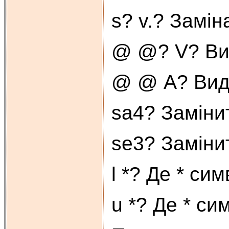
s? v.? Замін
@ @? V? Вид
@ @ A? Вида
sa4? Замінит
se3? Замінит
l *? Де * си
u *? Де * си