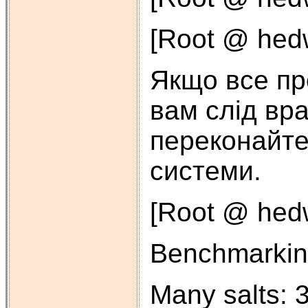
[Root @ hedwi
Якщо все пр
вам слід вра
переконайте
системи.
[Root @ hedwi
Benchmarkin
Many salts: 