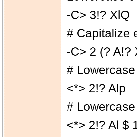
-C> 3!? XlQ
# Capitalize
-C> 2 (? A!?
# Lowercase 
<*> 2!? Alp
# Lowercase 
<*> 2!? Al $ 