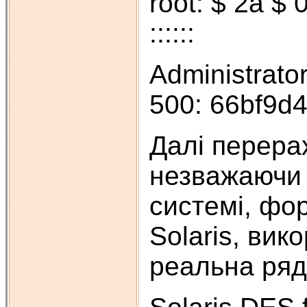
root: $ 2a 
::::::
Administrator
500: 66bf9d
Далі перера
незважаючи н
системі, фо
Solaris, ви
реальна ряд