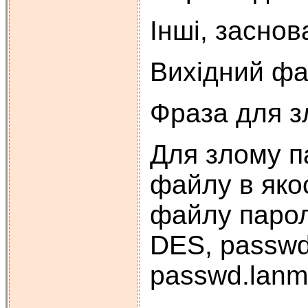
Інші, засно
Вихідний фа
Фраза для з
Для злому п
файлу в яко
файлу парол
DES, passwd
passwd.lanm