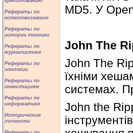
кредитованию
MD5. У Open
Рефераты по
естествознанию
Рефераты по
истории техники
John The Ri
Рефераты по
журналистике
John The Rip
Рефераты по
зоологии
їхніми хеша
Рефераты по
системах. П
инвестициям
Рефераты по
John the Ri
информатике
Исторические
інструменті
личности
Рефераты по