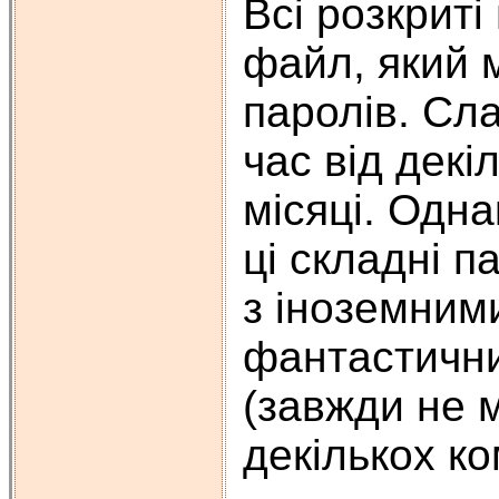
Всі розкриті
файл, який 
паролів. Сл
час від декі
місяці. Одн
ці складні 
з іноземним
фантастични
(завжди не м
декількох ко