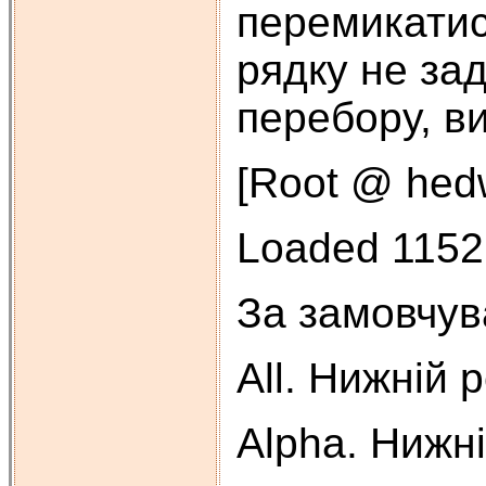
перемикатис
рядку не за
перебору, в
[Root @ hedw
Loaded 1152 
За замовчув
All. Нижній 
Alpha. Нижні