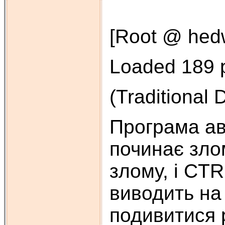
[Root @ hedw
Loaded 189 p
(Traditional
Програма ав
починає злом
злому, і CT
виводить на
подивитися 