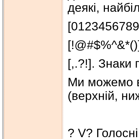
деякі, найб
[0123456789
[!@#$%^&*()]
[,.?!]. Знаки 
Ми можемо в
(верхній, ни
? V? Голосні (