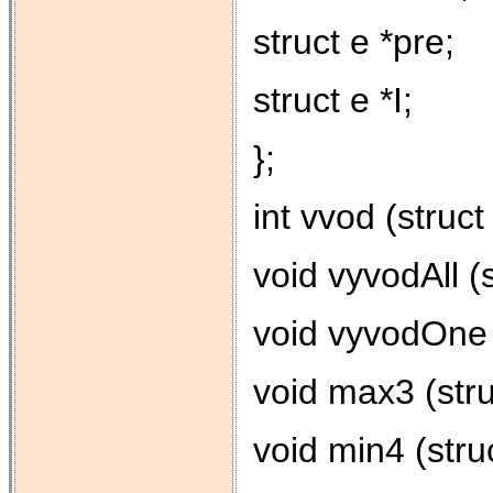
struct e *pre;
struct e *I;
};
int vvod (struct 
void vyvodAll (s
void vyvodOne (s
void max3 (stru
void min4 (struc