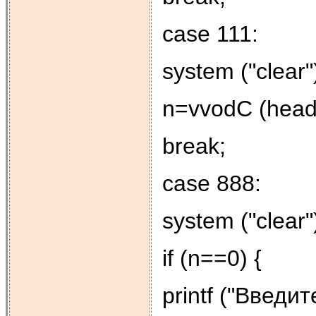
case 111:
system ("clear"
n=vvodC (head
break;
case 888:
system ("clear"
if (n==0) {
printf ("Введит