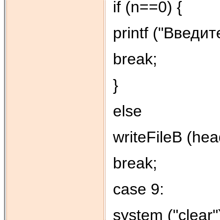
if (n==0) {
printf ("Введит
break;
}
else
writeFileB (hea
break;
case 9:
system ("clear"