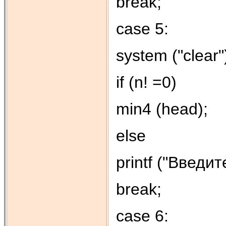
break;
case 5:
system ("clear"
if (n! =0)
min4 (head);
else
printf ("Введит
break;
case 6: