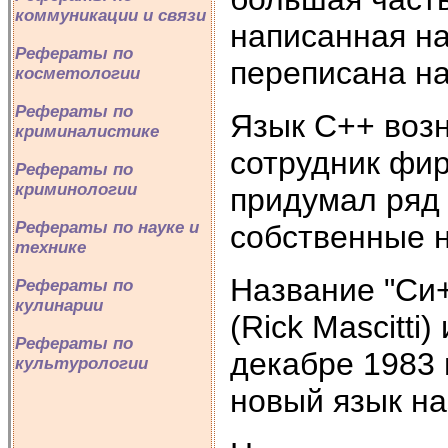
коммуникации и связи
написанная на
Рефераты по
переписана на
косметологии
Рефераты по
Язык С++ возн
криминалистике
сотрудник фир
Рефераты по
криминологии
придумал ряд 
Рефераты по науке и
собственные 
технике
Название "Си
Рефераты по
кулинарии
(Rick Mascitti
Рефераты по
декабре 1983 
культурологии
новый язык на