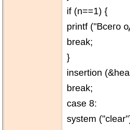
if (n==1) {
printf ("Всего
break;
}
insertion (&hea
break;
case 8:
system ("clear"