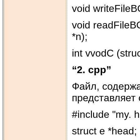
void writeFileB
void readFileBC
*n);
int vvodC (struct
“2. cpp”
Файл, содержа
представляет
#include "my. h
struct e *head;