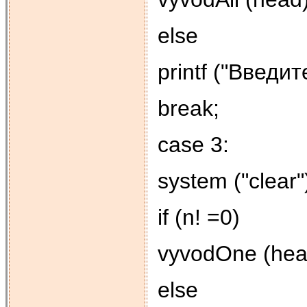
else
printf ("Введит
break;
case 3:
system ("clear"
if (n! =0)
vyvodOne (hea
else