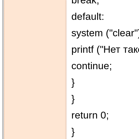
default:
system ("clear"
printf ("Нет та
continue;
}
}
return 0;
}