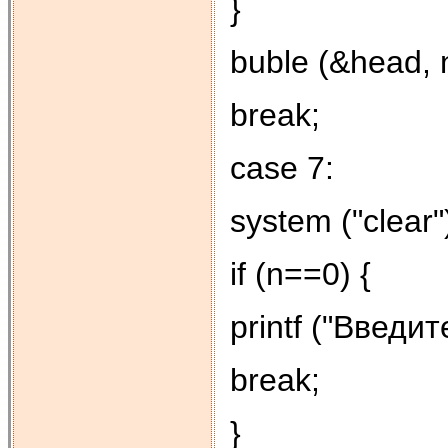
}
buble (&head, 
break;
case 7:
system ("clear"
if (n==0) {
printf ("Введит
break;
}