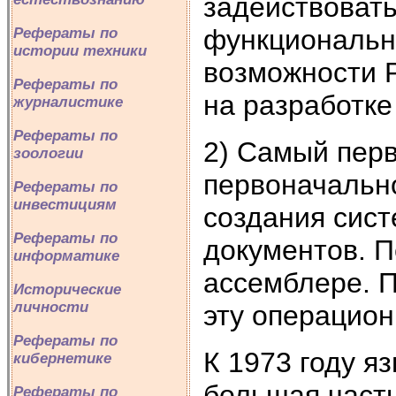
задействовать
функциональн
Рефераты по
истории техники
возможности P
Рефераты по
на разработке
журналистике
Рефераты по
2) Самый перв
зоологии
первоначальн
Рефераты по
инвестициям
создания сист
Рефераты по
документов. П
информатике
ассемблере. П
Исторические
личности
эту операцион
Рефераты по
К 1973 году я
кибернетике
большая част
Рефераты по