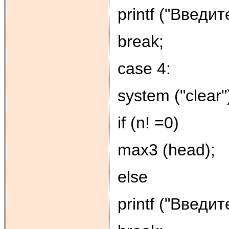
printf ("Введит
break;
case 4:
system ("clear"
if (n! =0)
max3 (head);
else
printf ("Введит