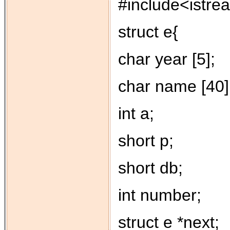
#include<istre
struct e{
char year [5];
char name [40]
int a;
short p;
short db;
int number;
struct e *next;