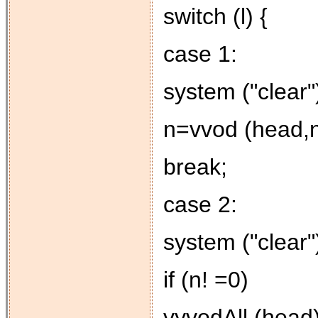
switch (l) {
case 1:
system ("clear"
n=vvod (head,n
break;
case 2:
system ("clear"
if (n! =0)
vyvodAll (head)