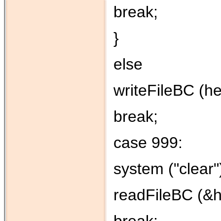
break;
}
else
writeFileBC (he
break;
case 999:
system ("clear"
readFileBC (&he
break;