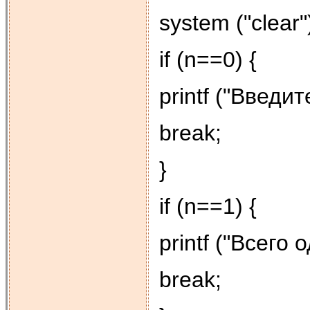
system ("clear"
if (n==0) {
printf ("Введит
break;
}
if (n==1) {
printf ("Всего
break;