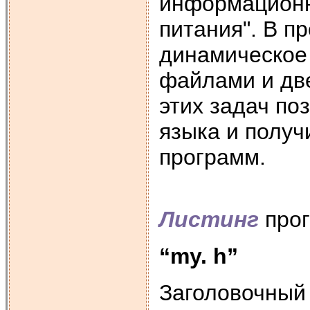
информационн
питания". В п
динамическое 
файлами и дв
этих задач по
языка и получ
программ.
Листинг
про
“m
y.
h”
Заголовочный