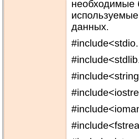
необходимые 
используемые 
данных.
#include<stdio
#include<stdlib
#include<string
#include<iost
#include<ioma
#include<fstr