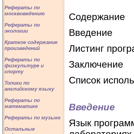
Рефераты по
москвоведению
Содержание
Рефераты по
Введение
экологии
Краткое содержание
Листинг прог
произведений
Рефераты по
Заключение
физкультуре и
спорту
Список испол
Топики по
английскому языку
Рефераты по
Введение
математике
Рефераты по музыке
Язык програм
Остальные
лабораториях 