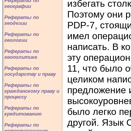
Рефераты по
избегать стол
географии
Поэтому они 
Рефераты по
PDP-7, стоящи
геодезии
имел операцио
Рефераты по
геологии
написать. В к
Рефераты по
эту операцио
геополитике
11, что было 
Рефераты по
государству и праву
целиком напи
Рефераты по
предложение и
гражданскому праву и
процессу
высокоуровне
Рефераты по
было легко пе
кредитованию
другой. Язык 
Рефераты по
естествознанию