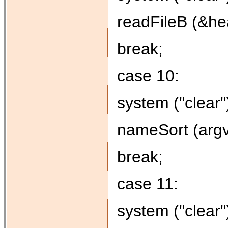
readFileB (&hea
break;
case 10:
system ("clear"
nameSort (argv 
break;
case 11:
system ("clear"