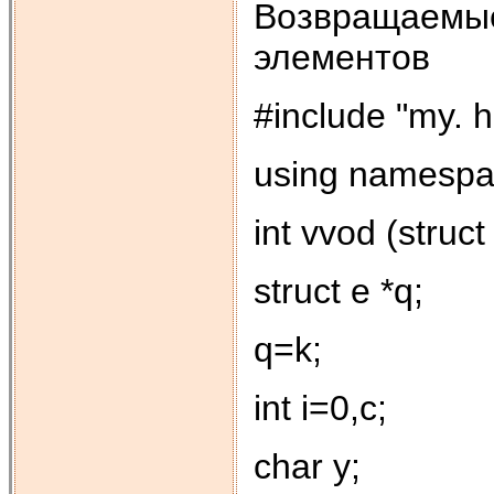
Возвращаемые
элементов
#include "my. h
using namespa
int vvod (struct 
struct e *q;
q=k;
int i=0,c;
char y;