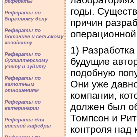
рефераты
годы. Существ
Рефераты по
биржевому делу
причин разраб
Рефераты по
операционной
ботанике и сельскому
хозяйству
1) Разработка 
Рефераты по
будущие авто
бухгалтерскому
учету и аудиту
подобную попу
Рефераты по
Они уже давно
валютным
отношениям
компании, ко
Рефераты по
должен был об
ветеринарии
Томпсон и Рит
Рефераты для
военной кафедры
контроля над 