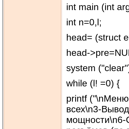
int main (int ar
int n=0,l;
head= (struct e*
head->pre=NU
system ("clear"
while (l! =0) {
printf ("\nМеню
всех\n3-Вывод
мощности\n6-