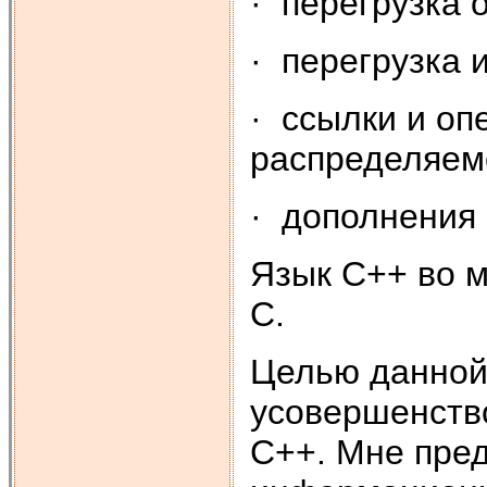
· перегрузка 
· перегрузка 
· ссылки и оп
распределяем
· дополнения 
Язык С++ во 
С.
Целью данной
усовершенств
С++. Мне пред