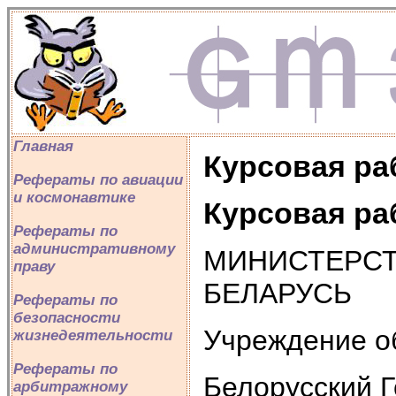
Главная
Курсовая ра
Рефераты по авиации
и космонавтике
Курсовая ра
Рефераты по
административному
МИНИСТЕРСТ
праву
БЕЛАРУСЬ
Рефераты по
безопасности
Учреждение о
жизнедеятельности
Рефераты по
Белорусский 
арбитражному