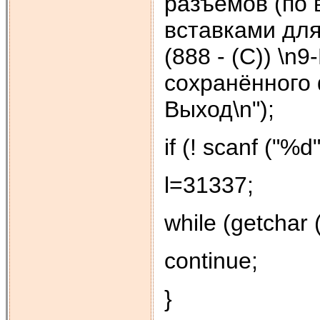
разъёмов (по 
вставками для
(888 - (С)) \n
сохранённого 
Выход\n");
if (! scanf ("%d"
l=31337;
while (getchar ()
continue;
}