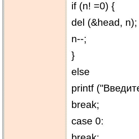
if (n! =0) {
del (&head, n);
n--;
}
else
printf ("Введит
break;
case 0:
break;