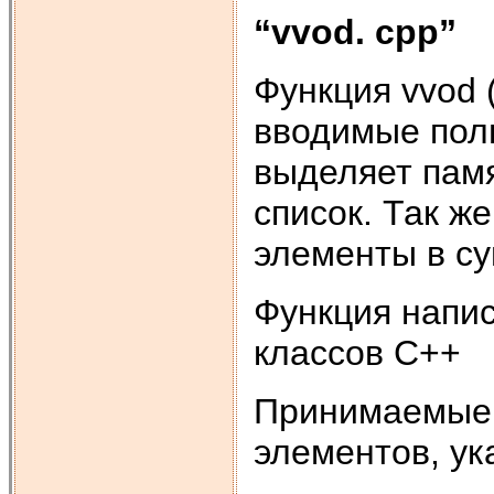
“
vvod
.
cpp
”
Функция vvod 
вводимые пол
выделяет пам
список. Так ж
элементы в с
Функция напис
классов С++
Принимаемые 
элементов, ук