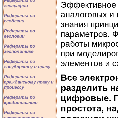
Рефераты по
Эффективное 
географии
аналоговых и
Рефераты по
геодезии
знания принци
Рефераты по
параметров. 
геологии
работы микро
Рефераты по
при моделиро
геополитике
элементов и с
Рефераты по
государству и праву
Все электро
Рефераты по
гражданскому праву и
разделить н
процессу
цифровые. П
Рефераты по
кредитованию
простота, н
Рефераты по
естествознанию