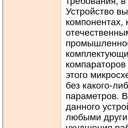
требования, в
Устройство в
компонентах, 
отечественны
промышленнос
комплектующих
компараторов
этого микросх
без какого-ли
параметров. В
данного устро
любыми други
ухудшения ра