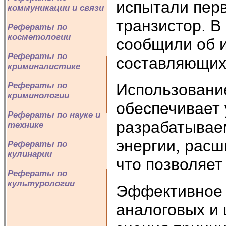
испытали пер
коммуникации и связи
транзистор. В
Рефераты по
косметологии
сообщили об 
Рефераты по
составляющих
криминалистике
Использовани
Рефераты по
криминологии
обеспечивает 
Рефераты по науке и
разрабатывае
технике
энергии, рас
Рефераты по
кулинарии
что позволяет
Рефераты по
культурологии
Эффективное 
аналоговых и