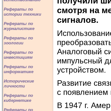
получили ши
смотря на м
Рефераты по
истории техники
сигналов.
Рефераты по
журналистике
Использовани
Рефераты по
преобразоват
зоологии
Аналоговый с
Рефераты по
инвестициям
импульсный д
Рефераты по
устройством.
информатике
Развитие связ
Исторические
личности
с появлением 
Рефераты по
кибернетике
В 1947 г. Аме
Рефераты по