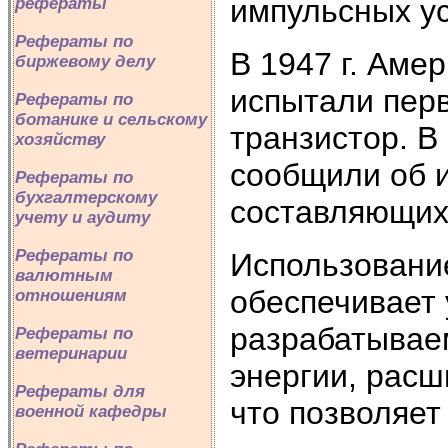
импульсных ус
рефераты
Рефераты по
В 1947 г. Аме
биржевому делу
испытали пер
Рефераты по
ботанике и сельскому
транзистор. В
хозяйству
сообщили об 
Рефераты по
бухгалтерскому
составляющих
учету и аудиту
Рефераты по
Использовани
валютным
обеспечивает 
отношениям
разрабатывае
Рефераты по
ветеринарии
энергии, рас
Рефераты для
что позволяет
военной кафедры