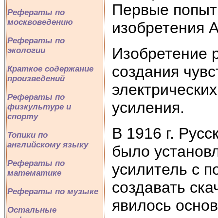
Первые попыт
Рефераты по
москвоведению
изобретения А
Рефераты по
Изобретение 
экологии
создания чув
Краткое содержание
произведений
электрических
Рефераты по
усиления.
физкультуре и
спорту
В 1916 г. Рус
Топики по
английскому языку
было установл
Рефераты по
усилитель с п
математике
создавать ска
Рефераты по музыке
явилось основ
Остальные