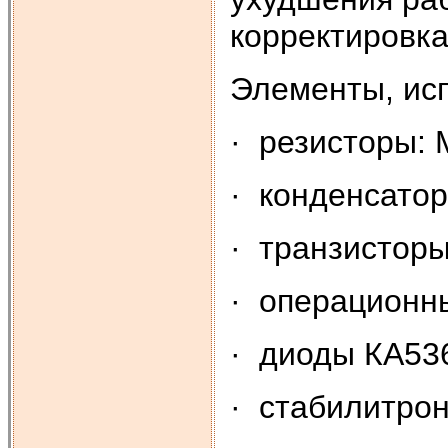
корректировк
Элементы, ис
· резисторы:
· конденсато
· транзисторы
· операционн
· диоды КА53
· стабилитро