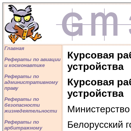
Главная
Курсовая ра
Рефераты по авиации
устройства
и космонавтике
Рефераты по
Курсовая ра
административному
праву
устройства
Рефераты по
безопасности
Министерство
жизнедеятельности
Белорусский г
Рефераты по
арбитражному