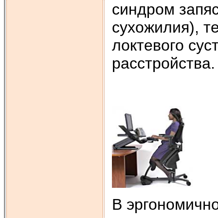
синдром запяс
сухожилия), т
локтевого сус
расстройства.
В эргономичн