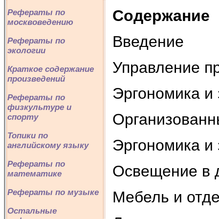
Содержание
Рефераты по
москвоведению
Введение
Рефераты по
экологии
Управление п
Краткое содержание
произведений
Эргономика и
Рефераты по
физкультуре и
Организованн
спорту
Топики по
Эргономика и
английскому языку
Рефераты по
Освещение в
математике
Рефераты по музыке
Мебель и отд
Остальные