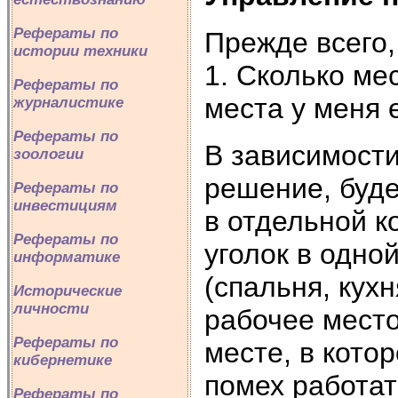
Рефераты по
Прежде всего,
истории техники
1. Сколько ме
Рефераты по
места у меня 
журналистике
Рефераты по
В зависимости
зоологии
решение, буд
Рефераты по
инвестициям
в отдельной к
Рефераты по
уголок в одно
информатике
(спальня, кух
Исторические
личности
рабочее место
Рефераты по
месте, в кото
кибернетике
помех работат
Рефераты по