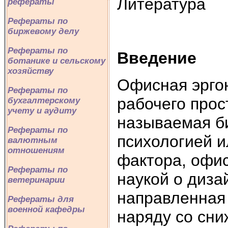
Литература
рефераты
Рефераты по
биржевому делу
Рефераты по
Введение
ботанике и сельскому
хозяйству
Офисная эргон
Рефераты по
рабочего прос
бухгалтерскому
учету и аудиту
называемая б
Рефераты по
психологией и
валютным
отношениям
фактора, офис
Рефераты по
наукой о диза
ветеринарии
направленная 
Рефераты для
военной кафедры
наряду со сн