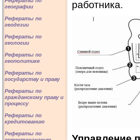
Рефераты по
работника.
географии
Рефераты по
геодезии
Рефераты по
геологии
Рефераты по
геополитике
Рефераты по
государству и праву
Рефераты по
гражданскому праву и
процессу
Рефераты по
кредитованию
Рефераты по
Управление 
естествознанию