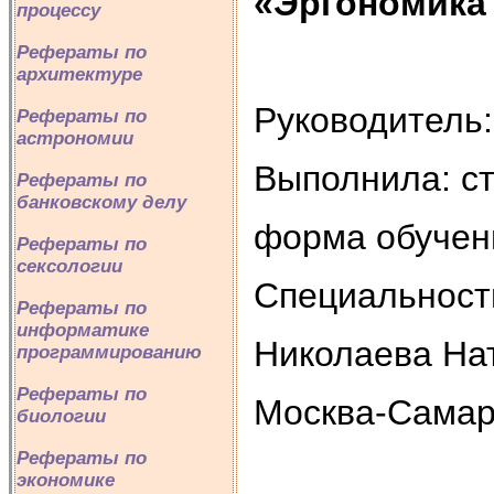
«Эргономика
процессу
Рефераты по
архитектуре
Руководитель:
Рефераты по
астрономии
Выполнила: ст
Рефераты по
банковскому делу
форма обучени
Рефераты по
сексологии
Специальность
Рефераты по
информатике
Николаева На
программированию
Рефераты по
Москва-Самар
биологии
Рефераты по
экономике