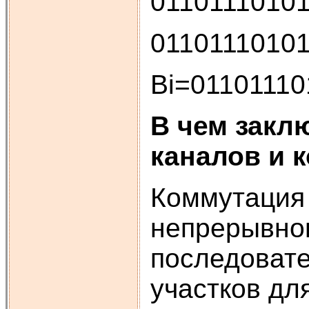
011011101
011011101
Bi=01101110
В чем закл
каналов и 
Коммутация
непрерывног
последоват
участков дл