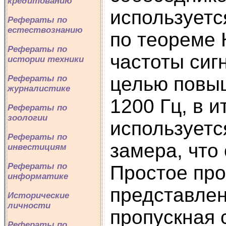
кредитованию
используетс
Рефераты по
естествознанию
по теореме 
Рефераты по
частоты сиг
истории техники
целью повыш
Рефераты по
журналистике
1200 Гц, в 
Рефераты по
зоологии
используетс
Рефераты по
замера, что
инвестициям
Рефераты по
Простое про
информатике
представлен
Исторические
личности
пропускная 
Рефераты по