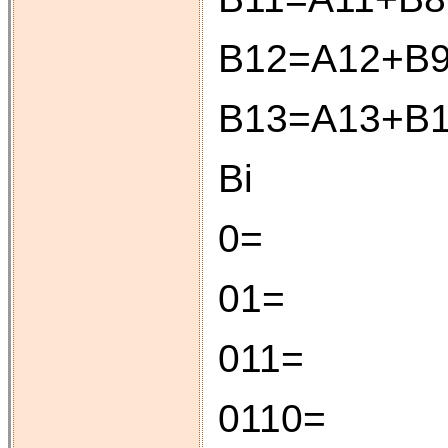
В12=А12+В9
В13=А13+В1
Bi
0= 0
01= 0
011= 0
0110= 