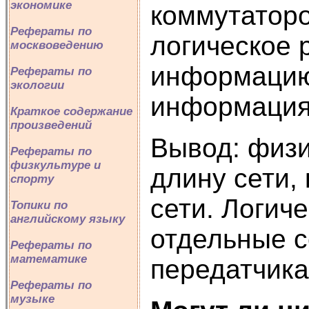
экономике
коммутаторо
Рефераты по
логическое 
москвоведению
информацию 
Рефераты по
экологии
информация
Краткое содержание
произведений
Вывод: физи
Рефераты по
физкультуре и
длину сети,
спорту
сети. Логич
Топики по
английскому языку
отдельные 
Рефераты по
математике
передатчика
Рефераты по
музыке