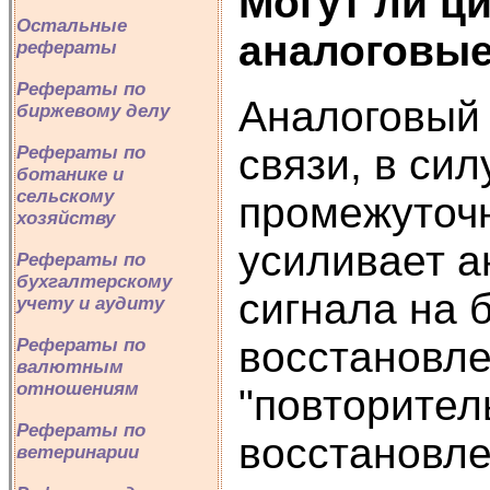
Могут ли ц
Остальные
аналоговые
рефераты
Рефераты по
Аналоговый 
биржевому делу
связи, в си
Рефераты по
ботанике и
сельскому
промежуточн
хозяйству
усиливает а
Рефераты по
бухгалтерскому
сигнала на 
учету и аудиту
восстановле
Рефераты по
валютным
отношениям
"повторител
Рефераты по
восстановле
ветеринарии