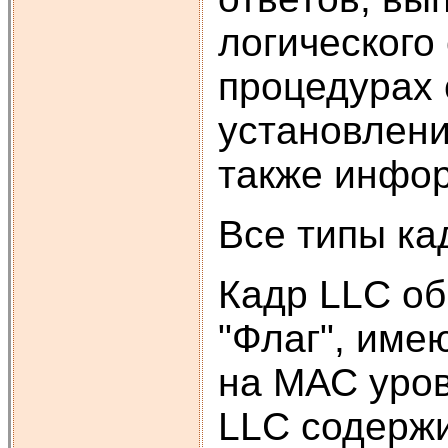
логического
процедурах 
установлени
также инфо
Все типы ка
Кадр LLC о
"Флаг", име
на МАС уров
LLC содержи