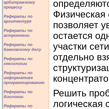
определяютс
арбитражному
процессу
Физическая 
Рефераты по
архитектуре
позволяет у
Рефераты по
остается од
астрономии
участки сети
Рефераты по
банковскому делу
отдельно вз
Рефераты по
сексологии
структуриза
Рефераты по
концентрато
информатике
программированию
Решить проб
Рефераты по
биологии
логическая 
Рефераты по