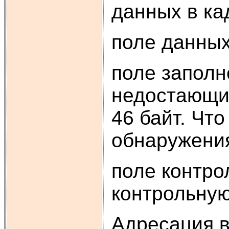
данных в ка
поле данных
поле заполн
недостающих
46 байт. Чт
обнаружения
поле контро
контрольную
Адресация в