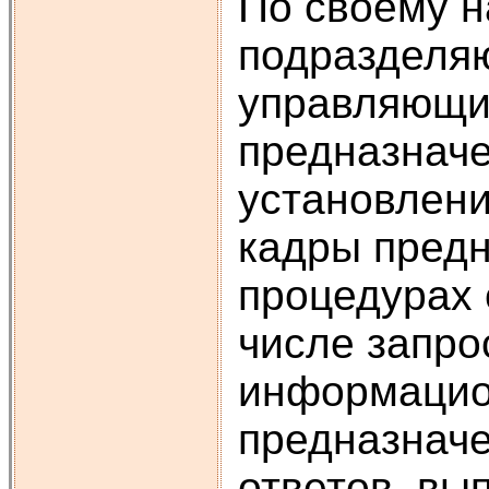
По своему н
подразделяю
управляющи
предназначе
установлени
кадры предн
процедурах 
числе запро
информацио
предназнач
ответов, вы