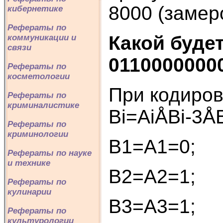
8000 (замеро
кибернетике
Рефераты по
Какой буде
коммуникации и
связи
0110000000
Рефераты по
косметологии
При кодировк
Рефераты по
криминалистике
Bi=AiÅBi-3ÅB
Рефераты по
криминологии
В1=А1=0;
Рефераты по науке
и технике
В2=А2=1;
Рефераты по
кулинарии
В3=А3=1;
Рефераты по
культурологии