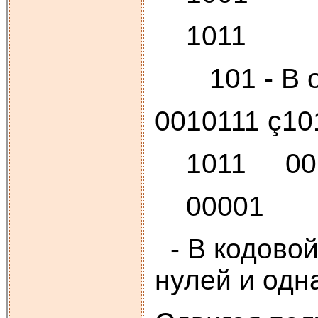
1011
101 - В ос
0010111 ç10
1011 00
00001
- В кодовой
нулей и одн