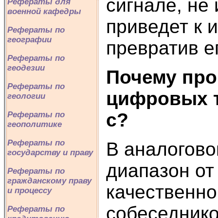
сигнале, не
Рефераты для
военной кафедры
приведет к 
Рефераты по
географии
превратив е
Рефераты по
геодезии
Почему про
Рефераты по
цифровых т
геологии
с?
Рефераты по
геополитике
Рефераты по
В аналогово
государству и праву
диапазон от
Рефераты по
гражданскому праву
качественно
и процессу
собеседнико
Рефераты по