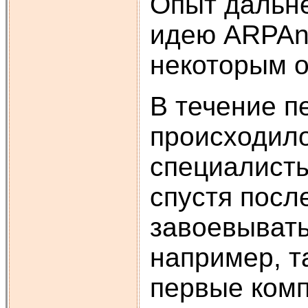
Опыт дальне
идею ARPAne
некоторым о
В течение п
происходило
специалисты
спустя посл
завоевывать
например, т
первые ком