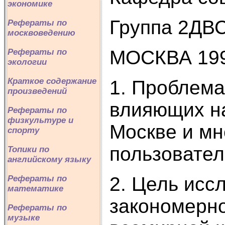
экономике
Группа 2ДВС
Рефераты по
москвоведению
МОСКВА 199
Рефераты по
экологии
Краткое содержание
1. Проблема
произведений
влияющих на
Рефераты по
физкультуре и
Москве и мн
спорту
пользовател
Топики по
английскому языку
2. Цель исс
Рефераты по
математике
закономерно
Рефераты по
музыке