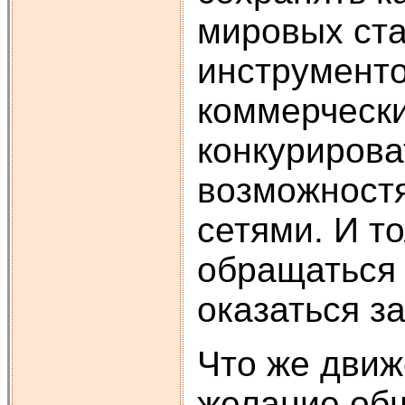
мировых ст
инструменто
коммерчески
конкурирова
возможност
сетями. И т
обращаться 
оказаться з
Что же движ
желание общ