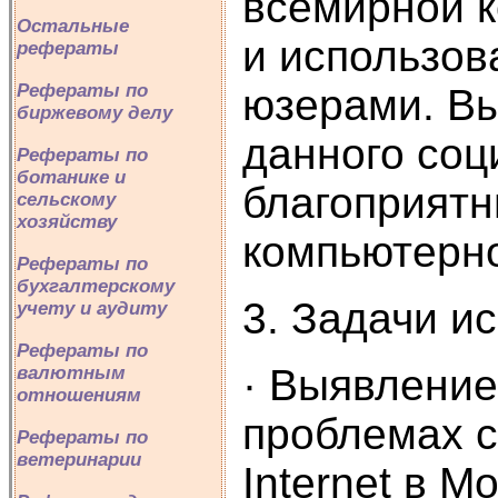
всемирной к
Остальные
и использов
рефераты
Рефераты по
юзерами. Вы
биржевому делу
данного соц
Рефераты по
ботанике и
благоприятн
сельскому
хозяйству
компьютерной
Рефераты по
бухгалтерскому
3. Задачи и
учету и аудиту
Рефераты по
· Выявление
валютным
отношениям
проблемах с
Рефераты по
ветеринарии
Internet в М