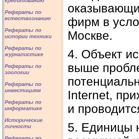
кредитованию
оказывающих
Рефераты по
фирм в усло
естествознанию
Рефераты по
Москве.
истории техники
Рефераты по
4. Объект и
журналистике
выше пробле
Рефераты по
зоологии
потенциальн
Рефераты по
инвестициям
Internet, п
Рефераты по
и проводитс
информатике
Исторические
5. Единицы 
личности
Рефераты по