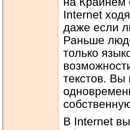
на Крайнем 
Internet хо
даже если л
Раньше люде
только язык
возможности
текстов. Вы
одновременн
собственную
В Internet 