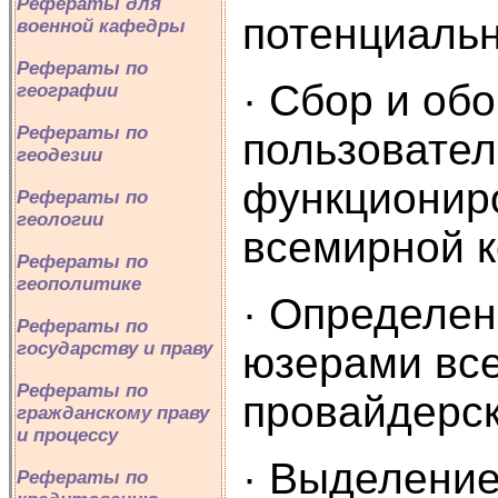
Рефераты для
потенциаль
военной кафедры
Рефераты по
· Сбор и об
географии
Рефераты по
пользовател
геодезии
функциониро
Рефераты по
геологии
всемирной к
Рефераты по
геополитике
· Определен
Рефераты по
государству и праву
юзерами все
Рефераты по
провайдерс
гражданскому праву
и процессу
· Выделение
Рефераты по