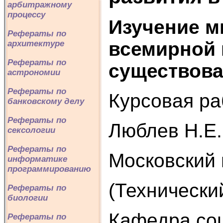
арбитражному
процессу
Изучение м
Рефераты по
всемирной
архитектуре
Рефераты по
существова
астрономии
Рефераты по
Курсовая ра
банковскому делу
Рефераты по
Люблев Н.Е.
сексологии
Рефераты по
Московский 
информатике
программированию
(Технически
Рефераты по
биологии
Кафедра соц
Рефераты по