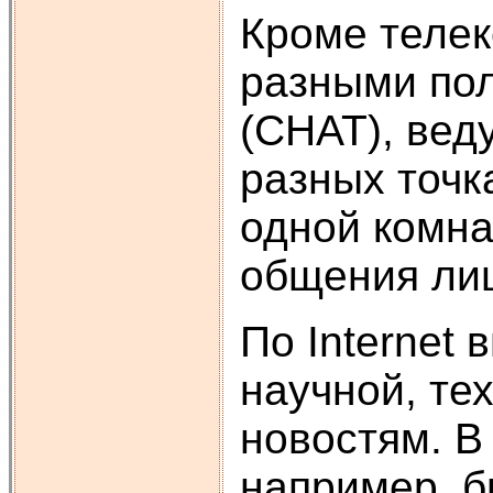
Кроме телек
разными по
(CHAT), вед
разных точка
одной комна
общения лиш
По Internet
научной, те
новостям. В
например, б