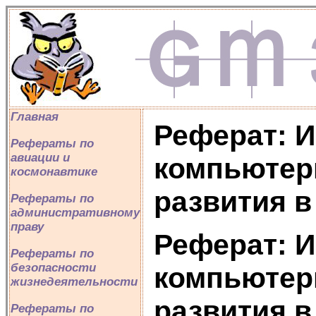
Главная
Реферат: 
Рефераты по
авиации и
компьютерн
космонавтике
развития в
Рефераты по
административному
праву
Реферат: 
Рефераты по
безопасности
компьютерн
жизнедеятельности
развития в
Рефераты по