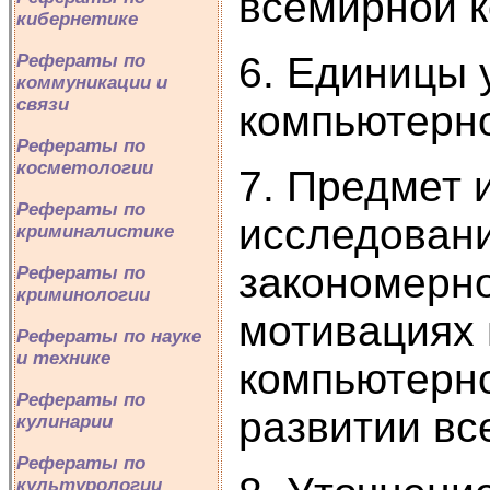
всемирной к
кибернетике
6. Единицы 
Рефераты по
коммуникации и
связи
компьютерной
Рефераты по
косметологии
7. Предмет 
Рефераты по
исследовани
криминалистике
закономерно
Рефераты по
криминологии
мотивациях 
Рефераты по науке
и технике
компьютерно
Рефераты по
развитии вс
кулинарии
Рефераты по
культурологии