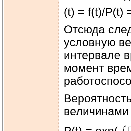
(t) = f(t)/P(t)
Отсюда следу
условную ве
интервале вр
момент врем
работоспосо
Вероятность
величинами 
P(t) = exp(-