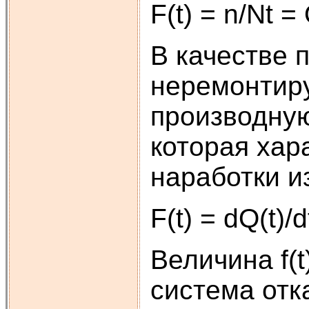
F(t) = n/Nt = 
В качестве 
неремонтир
производную
которая хар
наработки из
F(t) = dQ(t)/d
Величина f(t
система отка