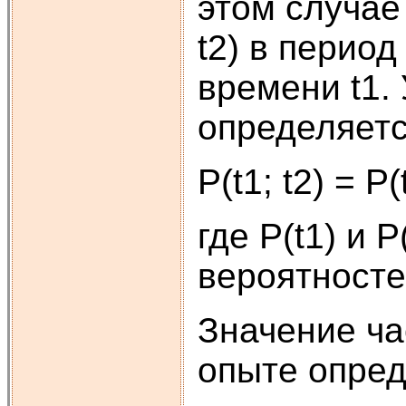
этом случае
t2) в период
времени t1. 
определяет
P(t1; t2) = P(
где P(t1) и 
вероятностей
Значение ча
опыте опре