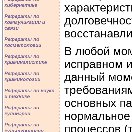
характерист
кибернетике
Рефераты по
долговечнос
коммуникации и
связи
восстанавли
Рефераты по
косметологии
В любой мо
Рефераты по
исправном и
криминалистике
данный мом
Рефераты по
криминологии
требованиям
Рефераты по науке
и технике
основных п
Рефераты по
нормальное
кулинарии
Рефераты по
процессов (т
культурологии