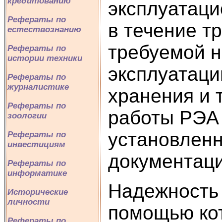
кредитованию
эксплуатаци
Рефераты по
в течение т
естествознанию
требуемой 
Рефераты по
истории техники
эксплуатаци
Рефераты по
журналистике
хранения и 
Рефераты по
работы РЭА 
зоологии
установленн
Рефераты по
инвестициям
документаци
Рефераты по
информатике
Надежность 
Исторические
личности
помощью ко
Рефераты по