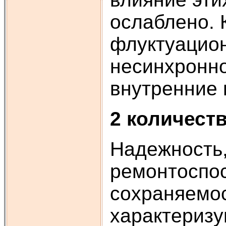
ослаблено. 
флуктуацион
несинхронно
внутренние 
2 количест
Надежность,
ремонтоспос
сохраняемос
характериз