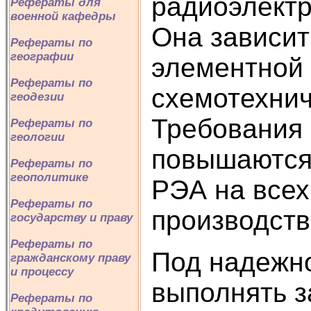
радиоэлектр
Рефераты для
военной кафедры
Она зависит
Рефераты по
географии
элементной 
Рефераты по
схемотехнич
геодезии
Требования 
Рефераты по
геологии
повышаются
Рефераты по
геополитике
РЭА на всех
Рефераты по
производств
государству и праву
Рефераты по
Под надежн
гражданскому праву
и процессу
выполнять з
Рефераты по