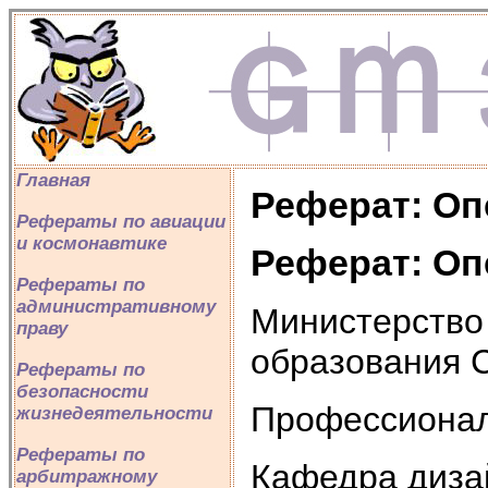
Главная
Реферат: Оп
Рефераты по авиации
и космонавтике
Реферат: Оп
Рефераты по
административному
Министерство
праву
образования 
Рефераты по
безопасности
Профессионал
жизнедеятельности
Рефераты по
Кафедра диза
арбитражному