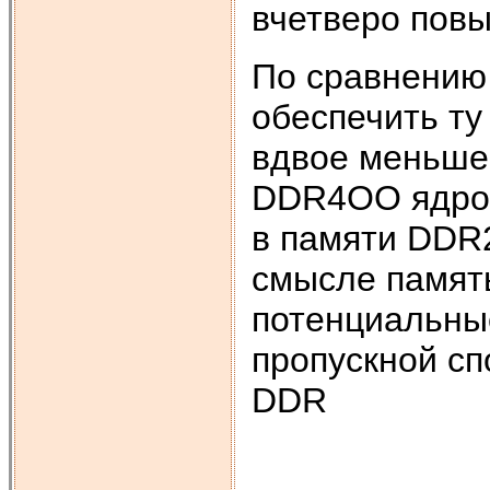
вчетверо повы
По сравнению
обеспечить ту
вдвое меньшей
DDR4ОО ядро 
в памяти DDR2
смысле памят
потенциальны
пропускной сп
DDR