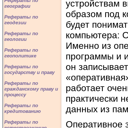
Рефераты по
устройствам 
географии
образом под 
Рефераты по
будет понимат
геодезии
компьютера: О
Рефераты по
геологии
Именно из опе
Рефераты по
программы и и
геополитике
он записывает
Рефераты по
государству и праву
«оперативная»
Рефераты по
работает очен
гражданскому праву и
процессу
практически н
Рефераты по
данных из пам
кредитованию
Оперативное 
Рефераты по
естествознанию