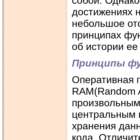
собой. Однако
достижениях н
небольшое отс
принципах фу
об истории ее
Принципы ф
Оперативная п
RАМ(Random A
произвольным 
центральным 
хранения дан
кода. Отличи