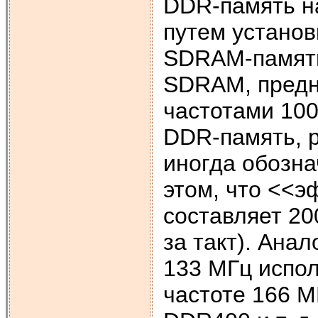
DDR-память н
путем установ
SDRAM-память.
SDRAM, предн
частотами 100
DDR-память, 
иногда обозн
этом, что <<э
составляет 20
за такт). Ана
133 МГц испо
частоте 166 М