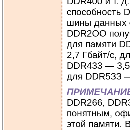
DDR400 и т. д
способность 
шины данных с
DDR2ОО получи
для памяти D
2,7 Гбайт/с, 
DDR433 — 3,5 
для DDR5ЗЗ — 
ПРИМЕЧАНИ
DDR266, DDR33
понятным, оф
этой памяти. 