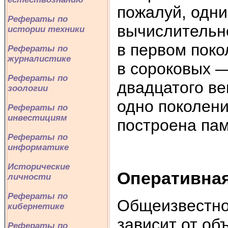
пожалуй, одни
Рефераты по
вычислительн
истории техники
в первом поко
Рефераты по
журналистике
в сороковых —
Рефераты по
двадцатого ве
зоологии
одно поколени
Рефераты по
инвестициям
построена пам
Рефераты по
информатике
Исторические
Оперативна
личности
Рефераты по
Общеизвестно
кибернетике
зависит от об
Рефераты по