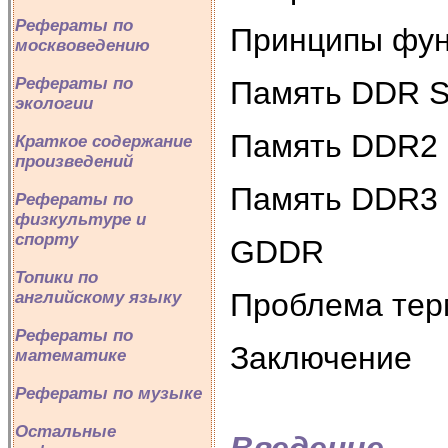
Рефераты по
Принципы фун
москвоведению
Рефераты по
Память DDR 
экологии
Память DDR2
Краткое содержание
произведений
Память DDR3
Рефераты по
физкультуре и
спорту
GDDR
Топики по
Проблема тер
английскому языку
Рефераты по
Заключение
математике
Рефераты по музыке
Остальные
Введение