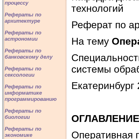
процессу
технологий
Рефераты по
архитектуре
Реферат по а
Рефераты по
На тему
Опер
астрономии
Рефераты по
Специальност
банковскому делу
системы обра
Рефераты по
сексологии
Екатеринбург 
Рефераты по
информатике
программированию
Рефераты по
ОГЛАВЛЕНИ
биологии
Рефераты по
Оперативная 
экономике