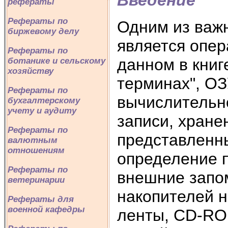
рефераты
Рефераты по
Одним из важ
биржевому делу
является опер
Рефераты по
данном в книг
ботанике и сельскому
хозяйству
терминах", ОЗ
Рефераты по
вычислительн
бухгалтерскому
учету и аудиту
записи, хране
Рефераты по
представленны
валютным
отношениям
определение п
Рефераты по
внешние запо
ветеринарии
накопителей н
Рефераты для
военной кафедры
ленты, CD-ROM