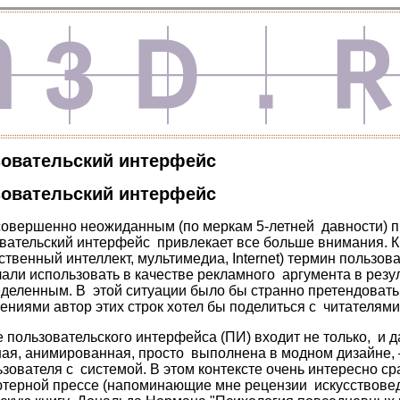
зовательский интерфейс
зовательский интерфейс
 совершенно неожиданным (по меркам 5-летней давности)
вательский интерфейс привлекает все больше внимания. К
ственный интеллект, мультимедиа, Internet) термин пользо
али использовать в качестве рекламного аргумента в резул
еделенным. В этой ситуации было бы странно претендовать 
ниями автор этих строк хотел бы поделиться с читателями
 пользовательского интерфейса (ПИ) входит не только, и д
ная, анимированная, просто выполнена в модном дизайне, 
зователя с системой. В этом контексте очень интересно с
ютерной прессе (напоминающие мне рецензии искусствове