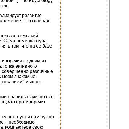
вещей" ("The Psychology
чек.
ализирует развитие
положение. Его главная
 пользовательский
е. Сама номенклатура
я в том, что на ее базе
тиворечии с одним из
 точка активного
ве совершенно различные
у. Всем знакомые
какиванием" мыши с
ыми правильными, но все-
то, что противоречит
е существует и нам нужно
ие – необходимо
 на компьютере свою