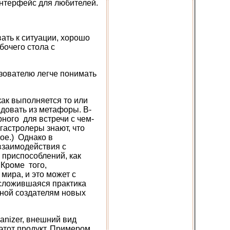
интерфейс для любителей.
ать к ситуации, хорошо
бочего стола с
зователю легче понимать
как выполняется то или
довать из метафоры. В-
рного для встречи с чем-
гастролеры знают, что
ное.) Однако в
взаимодействия с
 приспособлений, как
 Кроме того,
ира, и это может с
 сложившаяся практика
нной создателям новых
anizer, внешний вид
этот продукт. Примером