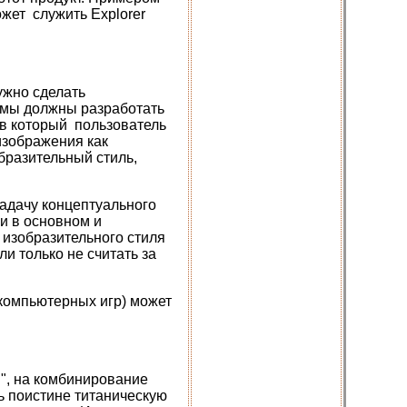
ожет служить Explorer
ужно сделать
 мы должны разработать
ив который пользователь
изображения как
бразительный стиль,
адачу концептуального
и в основном и
изобразительного стиля
и только не считать за
компьютерных игр) может
", на комбинирование
ть поистине титаническую