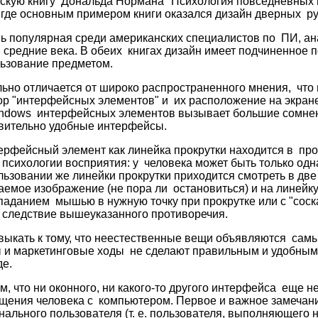
ескую книгу Дональда Нормана "Психология повседневных 
, где основным примером книги оказался дизайн дверных ру
нь популярная среди американских специалистов по ПИ, ан
 средние века. В обеих книгах дизайн имеет подчиненное 
льзование предметом.
льно отличается от широко распространенного мнения, что
ор "интерфейсных элементов" и их расположение на экран
ndows интерфейсных элементов вызывает большие сомнени
твительно удобные интерфейсы.
ерфейсный элемент как линейка прокрутки находится в про
психологии восприятия: у человека может быть только одна
ьзовании же линейки прокрутки приходится смотреть в д
ваемое изображение (не пора ли остановиться) и на линейк
паданием мышью в нужную точку при прокрутке или с "сос
 следствие вышеуказанного противоречия.
ивыкать к тому, что неестественные вещи объявляются сам
ы и маркетинговые ходы не сделают правильным и удобным 
де.
, что ни оконного, ни какого-то другого интерфейса еще н
щения человека с компьютером. Первое и важное замечан
ального пользователя (т. е. пользователя, выполняющего