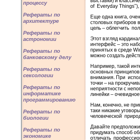
выставки) и классич
процессу
of Everyday Things")
Рефераты по
Еще одна книга, оче
архитектуре
столовых приборов в
цель – облегчить по
Рефераты по
Этот взгляд кардина
астрономии
интерфейс – это наб
принятых в среде Wi
Рефераты по
можно создать дейс
банковскому делу
Например, такой инт
Рефераты по
основных принципов 
сексологии
внимания. При испол
точки – на прокручи
Рефераты по
неприятности с непо
информатике
линейки – очевидное
программированию
Нам, конечно, не пр
таки никакие уговор
Рефераты по
человеческой приро
биологии
Давайте предположим
Рефераты по
придумать способ об
экономике
отличать профессион