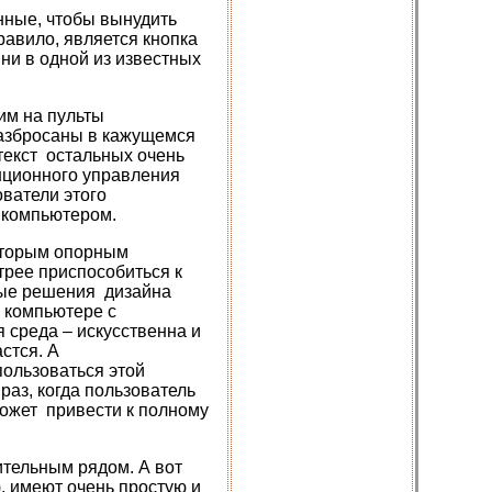
нные, чтобы вынудить
авило, является кнопка
 ни в одной из известных
им на пульты
разбросаны в кажущемся
текст остальных очень
анционного управления
ователи этого
 компьютером.
которым опорным
трее приспособиться к
ные решения дизайна
 компьютере с
 среда – искусственна и
астся. А
пользоваться этой
раз, когда пользователь
может привести к полному
ительным рядом. А вот
), имеют очень простую и