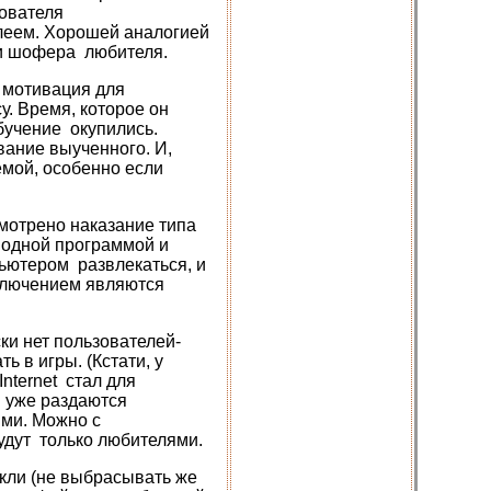
зователя
плеем. Хорошей аналогией
и шофера любителя.
 мотивация для
. Время, которое он
бучение окупились.
ание выученного. И,
емой, особенно если
мотрено наказание типа
 одной программой и
пьютером развлекаться, и
сключением являются
ки нет пользователей-
 в игры. (Кстати, у
nternet стал для
 уже раздаются
ями. Можно с
удут только любителями.
кли (не выбрасывать же