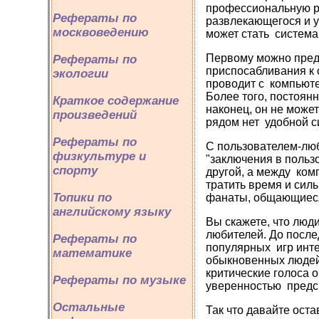
профессиональную ра
Рефераты по
развлекающегося и у
москвоведению
может стать систем
Первому можно предл
Рефераты по
приспосабливания к 
экологии
проводит с компьюте
Более того, постоян
Краткое содержание
наконец, он не може
произведений
рядом нет удобной 
Рефераты по
С пользователем-люб
физкультуре и
"заключения в польз
спорту
другой, а между ком
тратить время и сил
Топики по
фанаты, общающиеся
английскому языку
Вы скажете, что люди
любителей. До после
Рефераты по
популярных игр инте
математике
обыкновенных людей
критические голоса 
Рефераты по музыке
уверенностью предск
Остальные
Так что давайте ост