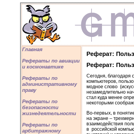
Главная
Реферат: Поль
Рефераты по авиации
Реферат: Поль
и космонавтике
Сегодня, благодаря
Рефераты по
компьютеров, пользо
административному
модное слово (искус
праву
незамедлительно нач
стал куда менее опр
Рефераты по
некоторыми соображе
безопасности
Во-первых, в понятие
жизнедеятельности
на экране – трехмер
взаимодействия поль
Рефераты по
в российской компь
арбитражному