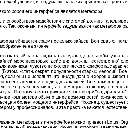
 на их обучение), и подумаем, на каких принципах строить 
якого хорошего интерфейса является метафора.
е и способы взаимодействия с системой должны апеллиров
лю. Так, оконный интерфейс задумывался как метафора ра
форы убивается сразу несколько зайцев. Во-первых, поль
изображение на экране.
жно каждый раз заглядывать в руководство, чтобы узнать, 
райней мере некоторые действия должны "естественно" сле
еля возникает чувство психологического комфорта, характе
(В этом, кстати, секрет популярности старых мелодий. Все 
т, если они не исполнят что-нибудь давно и хорошо извест
оры есть несколько подводных камней. Все- таки процесс 
дит не в реальном мире, а с помощью таких искусственных
атура. Поэтому где-то приходится метафору "подправлять".
утри компьютера обычно шире возможностей физического м
ться для более мощного интерфейса. Наконец, существует
ером у профессионалов, и эта практика кажется естестве
удачной метафоры в интерфейсе можно привести Lotus Org
 привычный еженедельник, функции которого и выполняет 