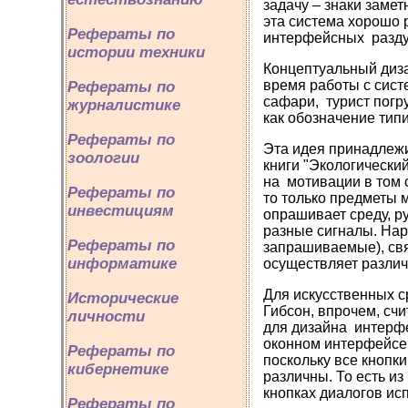
задачу – знаки замет
эта система хорошо 
Рефераты по
интерфейсных разду
истории техники
Концептуальный диза
время работы с сист
Рефераты по
сафари, турист погр
журналистике
как обозначение тип
Рефераты по
Эта идея принадлежи
зоологии
книги "Экологически
на мотивации в том 
Рефераты по
то только предметы 
инвестициям
опрашивает среду, р
разные сигналы. Нар
Рефераты по
запрашиваемые), свя
информатике
осуществляет различ
Для искусственных с
Исторические
Гибсон, впрочем, счи
личности
для дизайна интерфе
оконном интерфейсе 
Рефераты по
поскольку все кнопк
кибернетике
различны. То есть из
кнопках диалогов исп
Рефераты по