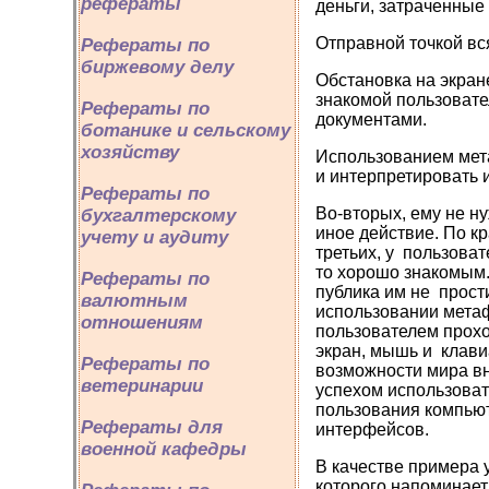
рефераты
деньги, затраченные
Отправной точкой вс
Рефераты по
биржевому делу
Обстановка на экран
знакомой пользовате
Рефераты по
документами.
ботанике и сельскому
хозяйству
Использованием мета
и интерпретировать 
Рефераты по
Во-вторых, ему не ну
бухгалтерскому
иное действие. По к
учету и аудиту
третьих, у пользоват
то хорошо знакомым. 
Рефераты по
публика им не прости
валютным
использовании метаф
отношениям
пользователем прохо
экран, мышь и клави
Рефераты по
возможности мира вн
ветеринарии
успехом использова
пользования компьют
Рефераты для
интерфейсов.
военной кафедры
В качестве примера 
которого напоминает