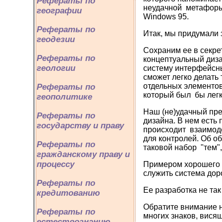
Рефераты по
неудачной метафоры,
географии
Windows 95.
Рефераты по
Итак, мы придумали
геодезии
Сохраним ее в секре
Рефераты по
концептуальный диз
геологии
систему интерфейсны
сможет легко делать
отдельных элементов
Рефераты по
который был бы легк
геополитике
Наш (не)удачный пр
Рефераты по
дизайна. В нем есть
государству и праву
происходит взаимоде
для контролей. Об об
Рефераты по
таковой набор "тем",
гражданскому праву и
процессу
Примером хорошего 
служить система дор
Рефераты по
Ее разработка не так
кредитованию
Обратите внимание н
Рефераты по
многих знаков, вися
естествознанию