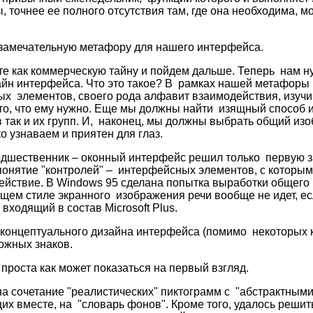
 точнее ее полного отсутствия там, где она необходима, м
 замечательную метафору для нашего интерфейса.
те как коммерческую тайну и пойдем дальше. Теперь нам н
айн интерфейса. Что это такое? В рамках нашей метафоры
х элементов, своего рода алфавит взаимодействия, изуч
 то, что ему нужно. Еще мы должны найти изящный способ 
 так и их групп. И, наконец, мы должны выбрать общий изо
о узнаваем и приятен для глаз.
едшественник – оконный интерфейс решил только первую з
 понятие "контролей" – интерфейсных элементов, с которым
йствие. В Windows 95 сделана попытка выработки общего 
щем стиле экранного изображения речи вообще не идет, есл
 входящий в состав Microsoft Plus.
концептуального дизайна интерфейса (помимо некоторых 
ожных знаков.
 проста как может показаться на первый взгляд.
а сочетание "реалистических" пиктограмм с "абстрактными
щих вместе, на "словарь фонов". Кроме того, удалось реши