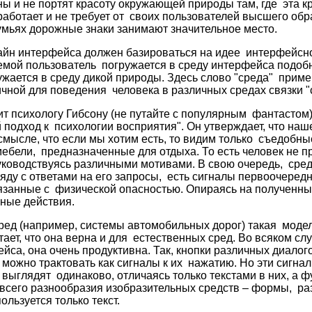
ны и не портят красоту окружающей природы там, где эта кр
работает и не требует от своих пользователей высшего обр
мьях дорожные знаки занимают значительное место.
йн интерфейса должен базироваться на идее интерфейсно
емой пользователь погружается в среду интерфейса подобно
ужается в среду дикой природы. Здесь слово "среда" приме
ичной для поведения человека в различных средах связки "
т психологу Гибсону (не путайте с популярным фантастом) 
й подход к психологии восприятия". Он утверждает, что на
смысле, что если мы хотим есть, то видим только съедобные
мебели, предназначенные для отдыха. То есть человек не пр
уководствуясь различными мотивами. В свою очередь, сред
яду с ответами на его запросы, есть сигналы первоочередн
занные с физической опасностью. Опираясь на полученны
ные действия.
ред (например, системы автомобильных дорог) такая модел
тает, что она верна и для естественных сред. Во всяком слу
йса, она очень продуктивна. Так, кнопки различных диалог
можно трактовать как сигналы к их нажатию. Но эти сигна
и выглядят одинаково, отличаясь только текстами в них, а 
 всего разнообразия изобразительных средств – формы, разм
ользуется только текст.