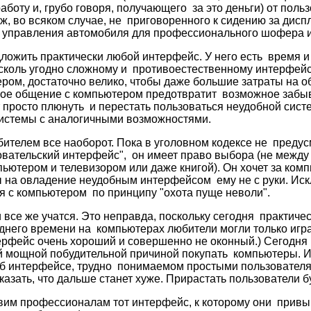
боту и, грубо говоря, получающего за это деньги) от поль
ж, во всяком случае, не приговоренного к сидению за дис
а управления автомобиля для профессионального шофера 
ожить практически любой интерфейс. У него есть время и
сколь угодно сложному и противоестественному интерфейсу
ром, достаточно велико, чтобы даже большие затраты на о
ное общение с компьютером предотвратит возможное забыв
т просто плюнуть и перестать пользоваться неудобной сист
системы с аналогичными возможностями.
ителем все наоборот. Пока в уголовном кодексе не предус
овательский интерфейс", он имеет право выбора (не между
пьютером и телевизором или даже книгой). Он хочет за ком
ы на овладение неудобным интерфейсом ему не с руки. И
 с компьютером по принципу "охота пуще неволи".
 все же учатся. Это неправда, поскольку сегодня практичес
днего времени на компьютерах любители могли только играть
рфейс очень хороший и совершенно не оконный.) Сегодня I
 мощной побудительной причиной покупать компьютеры. И
об интерфейсе, трудно понимаемом простыми пользовател
азать, что дальше станет хуже. Прирастать пользователи б
авим профессионалам тот интерфейс, к которому они привы