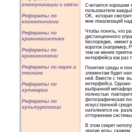
коммуникации и связи
Считается хорошим т
пользователя каждый
Рефераты по
OK, которая смотритс
мне локализаций над
косметологии
Чтобы понять, что р
Рефераты по
дистанционного упра
криминалистике
беспорядке, имеют р
короток (например, 
Рефераты по
тем не менее приятн
криминологии
интерфейса как раз 
Рефераты по науке и
Понятия среды и пон
технике
элементам будет нап
ней. Вместе с тем 
интерфейса. Однако 
Рефераты по
выбранной метафорой
кулинарии
полностью повторить
фотографическая пох
Рефераты по
искусственной средой
культурологии
натолкнется на разл
отторжению системы
В этом секрет непоп
другие игры, скажем 