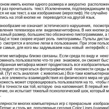
оном иметь кнопки одного размера и аккуратно расположе
 раз прочитывать текст. Исключением, подтверждающим пр
я не как текст, а как изображение (иероглиф). Не случайно
пись на этой кнопке не переводится на другой язык.
азнообразие не означает эстетического нарушения, посмотр
вления телевизора или видеомагнитофона. В них кнопки 
азный размер, большинство обозначено пиктограммами, а 
Play) и тоже скорее играет роль пиктограммы. Пульты дист
о смотрятся и вполне легки в пользовании. При этом польз
те самые, для кого мы задумываем наш новый интерфейс с
ятие метафоры близко связаны. Если среда по виду и не
оминать пользователю что-то уже знакомое, он сможет быс
выбранная метафора может продиктовать все изобразитель
следует остерегаться фотографической похожести среды в
. (Тут есть аналогия с живописью.) Все-таки компьютерная
 все элементы взаимодействия из физического мира не уд
ожесть может спровоцировать пользователя на то, чтобы 
 в точности как той, которую она напоминает. В первый же 
ичие, он испытает тяжелый психологический шок, который 
.
улярности многих компьютерных игр с прекрасным изобраз
Тетрис и столь же популярные сегодня Color Lines (шарики