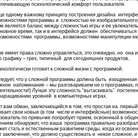
спечивающую психологический комфорт пользователя.
еще одному важному принципу построения дизайна интерфе
ожностями программы и сложностью ее изобразительного р
м является баланс между сложностью игры и ее увлекател
сновное время, так и в интерфейсе должен обеспечиваться
зможностями программы, возможностями манипуляции ею
е имеет права сложно управляться, это очевидно, но она и
графику – грех, типичный для сегодняшних продуктов.
ихологически готовит к сложной жизни с программой.
е следует, что у сложной программы должна быть изощренна
ажное напоминание – мы разговариваем не о программах, 
ятельности!) Лучше эту сложность "вытаскивать" постепен
наращиванию уровней в компьютерных играх.
т вам обман, заключающийся в том, что простая на первый
вает свои новые (в том числе и интерфейсные) возможнос
ьзователь по привычке попробует прием, освоенный в обще
ением обнаружит, что ваша программа правильно разобралас
т стать и естественным развитием среды, когда из освое
т заключение, что должно существовать и некое сложное, 