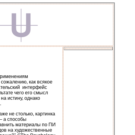
 применениям
 сожалению, как всякое
вательский интерфейс
ьтате чего его смысл
на истину, однако
.
аже не столько, картинка
– а способы
равнить материалы по ПИ
дов на художественные