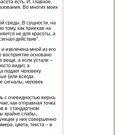
асота есть. И, главное,
азования. Во многих моих
й среды. В сущности, на
 тому, как приехав на
няется не для красоты, а
сигнал-действие".
и извлечена мной из его
ше восприятие основано
 вещи, а если устали –
осто видит, а
а подает человеку
ые (или всегда
е сигналы, человек
ь с очевидностью верна.
чае, как отправная точка
ов в стандартном
лы крайне слабы,
функции у них совершенно
ера, цвета, текста – в