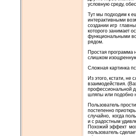
условную среду, обе
Тут мы подходим к 
интерактивными возм
создании игр главны
которого занимает о
функциональными во
рядом.
Простая программа н
слишком изощренную 
Сложная картинка пс
Из этого, кстати, н
взаимодействия. (В
профессиональной де
шляпы или подобно 
Пользователь прости
постепенно приоткры
случайно, когда пол
и с радостным удивл
Похожий эффект може
пользователь сделае