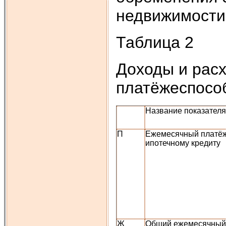
недвижимости
Таблица 2
Доходы и рас
платёжеспосо
Название показателя
П
Ежемесячный платё
ипотечному кредиту
Ж
Общий ежемесячный 