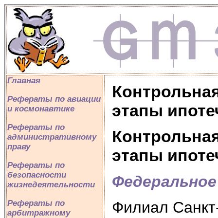
Главная
Контрольная
Рефераты по авиации
этапы ипоте
и космонавтике
Рефераты по
Контрольная
административному
праву
этапы ипоте
Рефераты по
безопасности
Федеральное
жизнедеятельности
Филиал Санкт-
Рефераты по
арбитражному