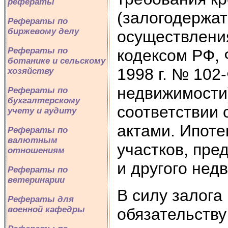
рефераты
(залогодержат
Рефераты по
биржевому делу
осуществления
Рефераты по
кодексом РФ,
ботанике и сельскому
1998 г. № 102
хозяйству
недвижимости
Рефераты по
бухгалтерскому
соответствии
учету и аудиту
актами. Ипоте
Рефераты по
валютным
участков, пре
отношениям
и другого нед
Рефераты по
ветеринарии
В силу залога
Рефераты для
военной кафедры
обязательству