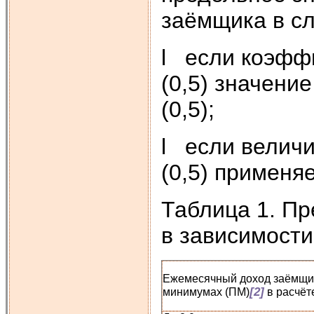
заёмщика в с
l если коэфф
(0,5) значени
(0,5);
l если велич
(0,5) применя
Таблица 1. П
в зависимости
Ежемесячный доход заёмщик
[2]
минимумах (ПМ)
в расчёте