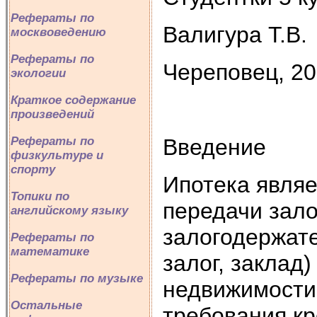
Рефераты по
Валигура Т.В.
москвоведению
Рефераты по
Череповец, 2
экологии
Краткое содержание
произведений
Введение
Рефераты по
физкультуре и
спорту
Ипотека являе
Топики по
передачи зал
английскому языку
залогодержате
Рефераты по
математике
залог, заклад
Рефераты по музыке
недвижимости
Остальные
требования кр