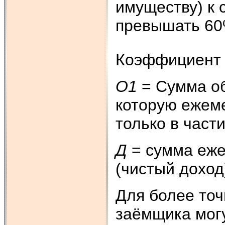
имуществу) к 
превышать 60
Коэффициен
О1
= Сумма об
которую ежем
только в част
Д
= сумма еж
(чистый доход
Для более точ
заёмщика мог