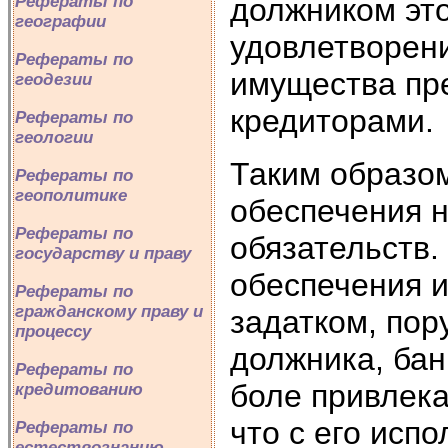
должником это
Рефераты по
географии
удовлетворени
Рефераты по
имущества пр
геодезии
кредиторами.
Рефераты по
геологии
Таким образом
Рефераты по
геополитике
обеспечения 
Рефераты по
обязательств.
государству и праву
обеспечения и
Рефераты по
гражданскому праву и
задатком, по
процессу
должника, бан
Рефераты по
боле привлека
кредитованию
что с его исп
Рефераты по
естествознанию