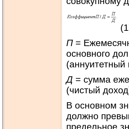
совокупному 
(1
П
= Ежемесячн
основного дол
(аннуитетный 
Д
= сумма еже
(чистый доход)
В основном з
должно превы
предельное з