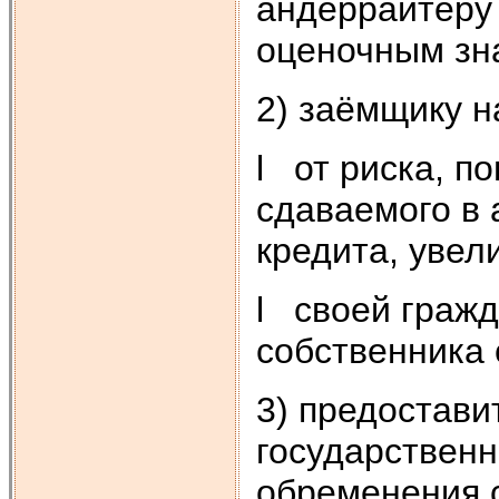
андеррайтеру 
оценочным зн
2) заёмщику н
l от риска, п
сдаваемого в 
кредита, увел
l своей гражд
собственника
3) предостави
государственн
обременения 