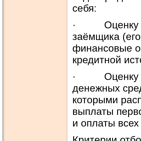
себя:
· Оценку пл
заёмщика (ег
финансовые об
кредитной ист
· Оценку до
денежных сред
которыми рас
выплаты перво
и оплаты всех
Критерии отб