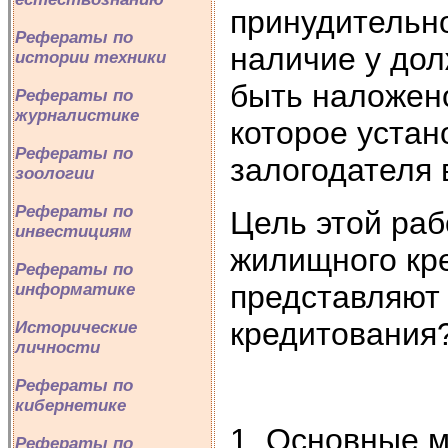
принудительно
Рефераты по
наличие у дол
истории техники
быть наложено
Рефераты по
журналистике
которое устан
Рефераты по
залогодателя 
зоологии
Рефераты по
Цель этой раб
инвестициям
жилищного кре
Рефераты по
представляют
информатике
кредитования
Исторические
личности
Рефераты по
кибернетике
1. Основные 
Рефераты по