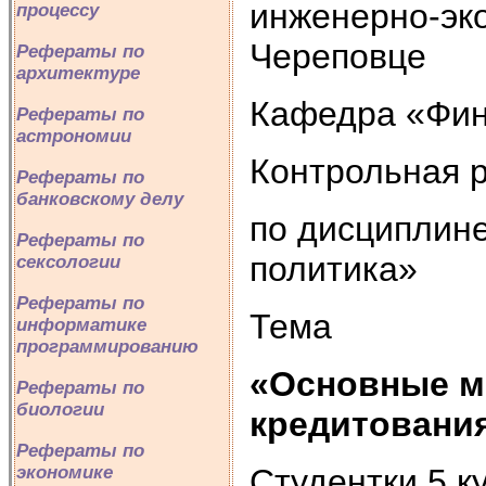
инженерно-эко
процессу
Череповце
Рефераты по
архитектуре
Кафедра «Фин
Рефераты по
астрономии
Контрольная 
Рефераты по
банковскому делу
по дисциплин
Рефераты по
политика»
сексологии
Рефераты по
Тема
информатике
программированию
«Основные м
Рефераты по
биологии
кредитовани
Рефераты по
Студентки 5 к
экономике