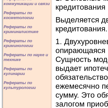
коммуникации и связи
кредитования
Рефераты по
Выделяется дв
косметологии
кредитования.
Рефераты по
криминалистике
1. Двухуровне
Рефераты по
криминологии
опирающаяся 
Рефераты по науке и
Сущность мод
технике
выдает ипотеч
Рефераты по
кулинарии
обязательство
Рефераты по
ежемесячно п
культурологии
сумму. Это об
залогом приоб