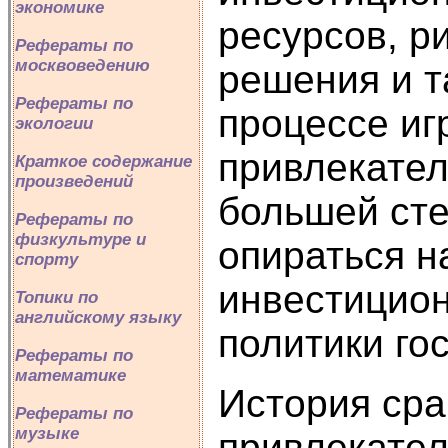
экономике
ресурсов, р
Рефераты по
москвоведению
решения и т
Рефераты по
процессе иг
экологии
привлекател
Краткое содержание
произведений
большей сте
Рефераты по
физкультуре и
опираться н
спорту
инвестицион
Топики по
английскому языку
политики го
Рефераты по
математике
История сра
Рефераты по
музыке
привлекател