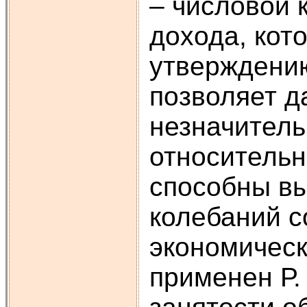
– числовой
дохода, кот
утверждению
позволяет д
незначитель
относительн
способны вы
колебаний с
экономичес
применен Р.