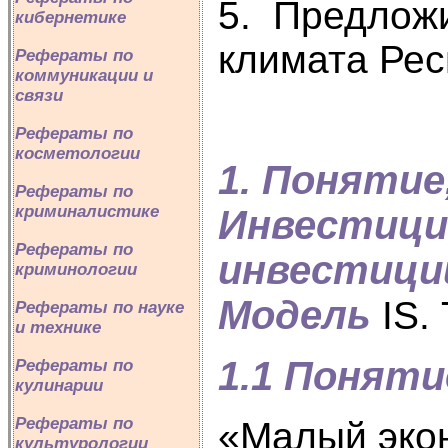
5. Предлож
кибернетике
климата Рес
Рефераты по
коммуникации и
связи
Рефераты по
косметологии
1. Понятие
Рефераты по
криминалистике
Инвестици
Рефераты по
инвестиций
криминологии
Модель
IS.
Рефераты по науке
и технике
1.1 Поняти
Рефераты по
кулинарии
Рефераты по
«Малый экон
культурологии