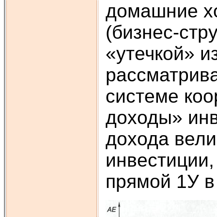
домашние хо
(бизнес-стр
«утечкой» и
рассматрива
системе коо
доходы» инв
дохода вели
инвестиции
прямой 1У в 