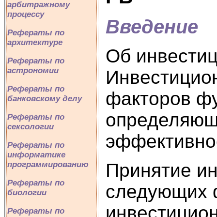
арбитражному
процессу
Введение
Рефераты по
архитектуре
Об инвестиц
Рефераты по
астрономии
Инвестицион
Рефераты по
факторов ф
банковскому делу
определяющи
Рефераты по
сексологии
эффективнос
Рефераты по
информатике
Принятие ин
программированию
Рефераты по
следующих ф
биологии
инвестицион
Рефераты по