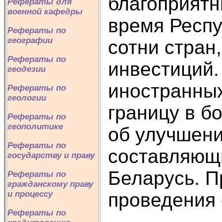
благоприят
Рефераты для
военной кафедры
время Респу
Рефераты по
географии
сотни стран
Рефераты по
инвестиций.
геодезии
иностранных
Рефераты по
геологии
границу в б
Рефераты по
геополитике
об улучшени
Рефераты по
составляющи
государству и праву
Беларусь. П
Рефераты по
гражданскому праву
проведения 
и процессу
Рефераты по