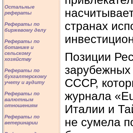
Остальные
насчитывает
рефераты
странах исп
Рефераты по
биржевому делу
инвестицион
Рефераты по
ботанике и
Позиции Рес
сельскому
хозяйству
зарубежных 
Рефераты по
бухгалтерскому
СССР, котор
учету и аудиту
журнала «Eu
Рефераты по
валютным
Италии и Та
отношениям
Рефераты по
не сумела п
ветеринарии