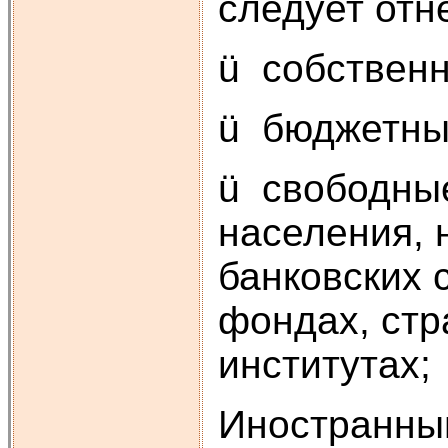
следует отн
ü собственн
ü бюджетные
ü свободные
населения, 
банковских 
фондах, стр
институтах;
Иностранны