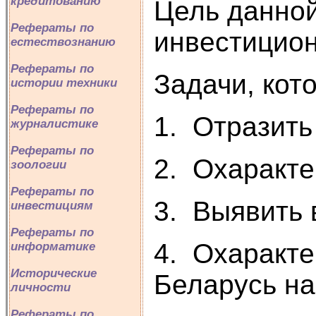
кредитованию
Цель данной
Рефераты по
инвестицион
естествознанию
Рефераты по
Задачи, кот
истории техники
Рефераты по
1. Отразить
журналистике
Рефераты по
2. Охаракте
зоологии
Рефераты по
3. Выявить 
инвестициям
Рефераты по
4. Охаракте
информатике
Исторические
Беларусь на
личности
Рефераты по