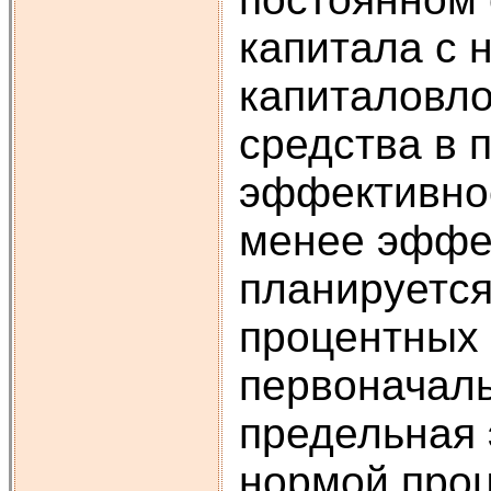
капитала с 
капиталовл
средства в 
эффективнос
менее эффек
планируется
процентных 
первоначал
предельная 
нормой проц