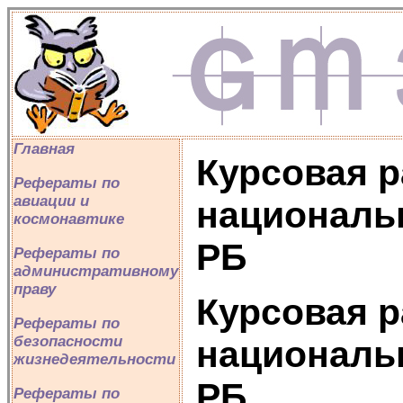
Главная
Курсовая р
Рефераты по
авиации и
националь
космонавтике
РБ
Рефераты по
административному
праву
Курсовая р
Рефераты по
безопасности
националь
жизнедеятельности
РБ
Рефераты по