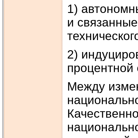
1) автономн
и связанные
технического
2) индуцир
процентной с
Между изме
национально
Качественно
национально