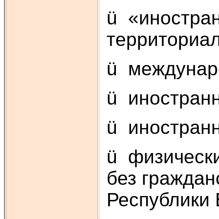
ü «иностран
территориал
ü междунар
ü иностран
ü иностран
ü физически
без граждан
Республики 