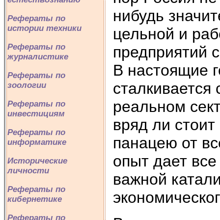
нибудь значит
Рефераты по
истории техники
цельной и ра
Рефераты по
предприятий 
журналистике
В настоящие г
Рефераты по
сталкивается 
зоологии
реальном сек
Рефераты по
инвестициям
вряд ли стоит
Рефераты по
панацею от в
информатике
опыт дает все
Исторические
личности
важной катал
Рефераты по
экономическог
кибернетике
Рефераты по