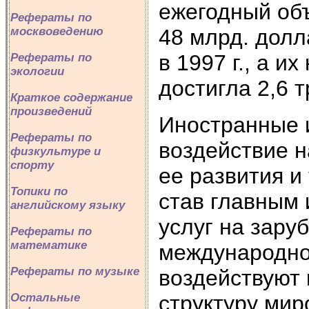
ежегодный об
Рефераты по
48 млрд. долл
москвоведению
в 1997 г., а 
Рефераты по
экологии
достигла 2,6 
Краткое содержание
произведений
Иностранные 
Рефераты по
воздействие н
физкультуре и
спорту
ее развития и
Топики по
став главным 
английскому языку
услуг на зару
Рефераты по
математике
международно
Рефераты по музыке
воздействуют
структуру мир
Остальные