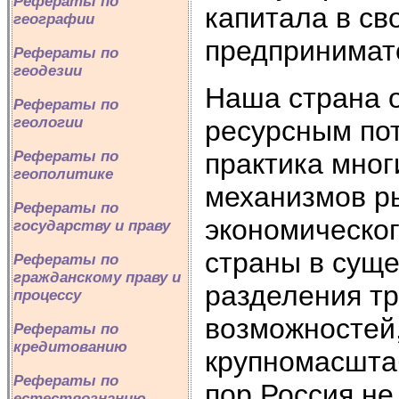
Рефераты по
капитала в св
географии
предпринимат
Рефераты по
геодезии
Наша страна 
Рефераты по
геологии
ресурсным пот
практика мног
Рефераты по
геополитике
механизмов р
Рефераты по
экономическо
государству и праву
страны в сущ
Рефераты по
гражданскому праву и
разделения тр
процессу
возможностей
Рефераты по
кредитованию
крупномасштаб
Рефераты по
пор Россия не
естествознанию