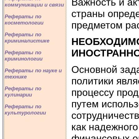
Важность и ак
коммуникации и связи
страны опреде
Рефераты по
предметом рас
косметологии
Рефераты по
НЕОБХОДИМ
криминалистике
ИНОСТРАННО
Рефераты по
криминологии
Основной зад
Рефераты по науке и
технике
политики явля
Рефераты по
процессу про
кулинарии
путем исполь
Рефераты по
сотрудничеств
культурологии
как надежного
финансовых о