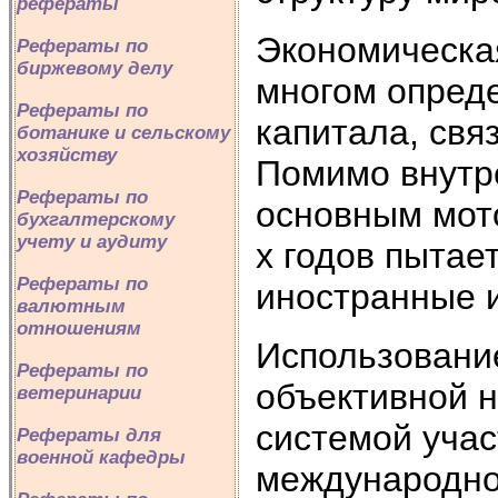
рефераты
Экономическа
Рефераты по
биржевому делу
многом опред
Рефераты по
капитала, свя
ботанике и сельскому
хозяйству
Помимо внутр
Рефераты по
основным мото
бухгалтерскому
учету и аудиту
х годов пытае
Рефераты по
иностранные 
валютным
отношениям
Использовани
Рефераты по
объективной 
ветеринарии
системой учас
Рефераты для
военной кафедры
международно