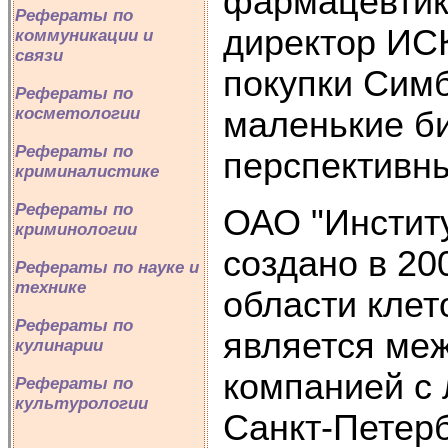
фармацевтик
Рефераты по
директор ИС
коммуникации и
связи
покупки Симб
Рефераты по
косметологии
маленькие би
Рефераты по
перспективн
криминалистике
Рефераты по
ОАО "Инстит
криминологии
создано в 20
Рефераты по науке и
технике
области клет
Рефераты по
является ме
кулинарии
компанией с
Рефераты по
культурологии
Санкт-Петерб