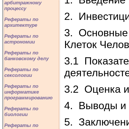
арбитражному
процессу
2. Инвестиц
Рефераты по
архитектуре
3. Основные
Рефераты по
Клеток Чело
астрономии
Рефераты по
3.1 Показат
банковскому делу
Рефераты по
деятельност
сексологии
3.2 Оценка 
Рефераты по
информатике
программированию
4. Выводы и
Рефераты по
биологии
5. Заключен
Рефераты по