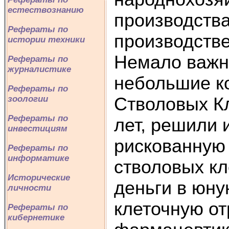
естествознанию
производства
Рефераты по
производстве
истории техники
Немало важн
Рефераты по
журналистике
небольшие к
Рефераты по
Стволовых Кл
зоологии
Рефераты по
лет, решили 
инвестициям
рискованную 
Рефераты по
информатике
стволовых кл
Исторические
деньги в юн
личности
клеточную от
Рефераты по
кибернетике