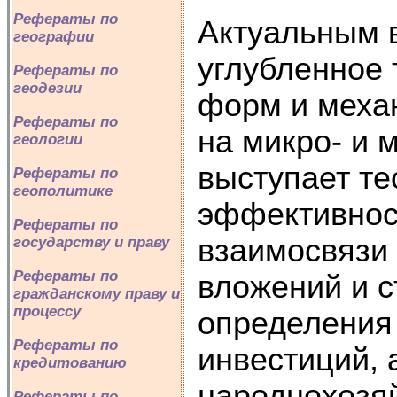
Рефераты по
Актуальным 
географии
углубленное
Рефераты по
геодезии
форм и меха
Рефераты по
на микро- и 
геологии
выступает те
Рефераты по
геополитике
эффективност
Рефераты по
взаимосвязи
государству и праву
Рефераты по
вложений и с
гражданскому праву и
процессу
определения 
Рефераты по
инвестиций, 
кредитованию
народнохозя
Рефераты по