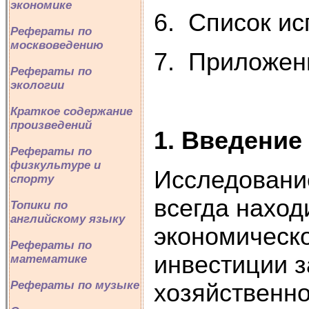
экономике
6. Список и
Рефераты по
москвоведению
7. Приложен
Рефераты по
экологии
Краткое содержание
произведений
1. Введение
Рефераты по
физкультуре и
Исследовани
спорту
всегда наход
Топики по
английскому языку
экономическо
Рефераты по
инвестиции 
математике
Рефераты по музыке
хозяйственно