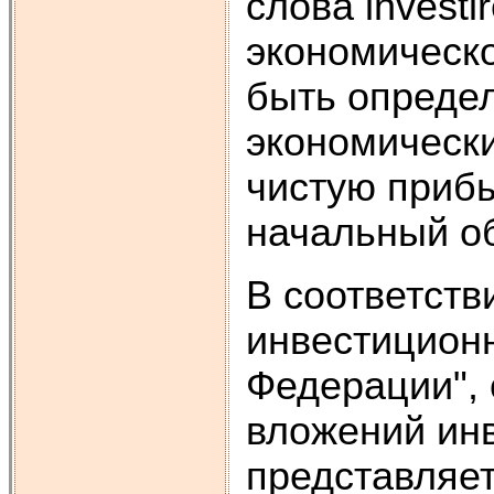
слова investi
экономическо
быть определ
экономически
чистую приб
начальный об
В соответств
инвестиционн
Федерации",
вложений ин
представляет