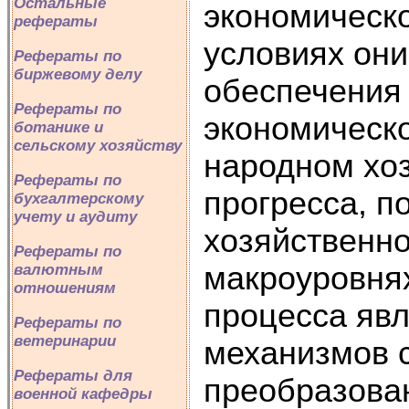
Остальные
экономическо
рефераты
условиях он
Рефераты по
биржевому делу
обеспечения
Рефераты по
экономическо
ботанике и
сельскому хозяйству
народном хоз
Рефераты по
прогресса, 
бухгалтерскому
учету и аудиту
хозяйственно
Рефераты по
макроуровнях
валютным
отношениям
процесса явл
Рефераты по
ветеринарии
механизмов 
Рефераты для
преобразова
военной кафедры