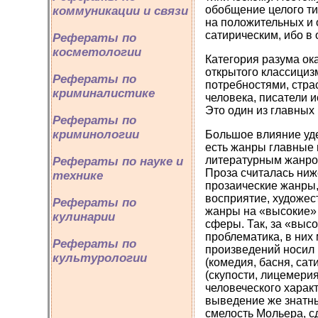
обобщение целого ти
коммуникации и связи
на положительных и 
сатирическим, ибо в
Рефераты по
косметологии
Категория разума ок
открытого классициз
Рефераты по
потребностями, стра
криминалистике
человека, писатели и
Это один из главных
Рефераты по
криминологии
Большое влияние уде
есть жанры главные 
литературным жанром 
Рефераты по науке и
Проза считалась ниж
технике
прозаические жанры,
восприятие, художес
Рефераты по
жанры на «высокие»
кулинарии
сферы. Так, за «выс
проблематика, в них 
Рефераты по
произведений носил 
культурологии
(комедия, басня, сат
(скупости, лицемери
человеческого харак
выведение же знатны
смелость Мольера, с