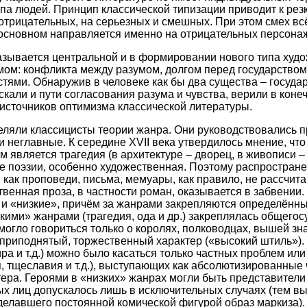
па людей. Принцип классической типизации приводит к рез
отрицательных, на серьезных и смешных. При этом смех вс
 основном направляется именно на отрицательных персона
азывается центральной и в формировании нового типа худо
мом: конфликта между разумом, долгом перед государством
стями. Обнаружив в человеке как бы два существа – государ
скали и пути согласования разума и чувства, верили в коне
 источников оптимизма классической литературы.
ляли классицисты теории жанра. Они руководствовались 
и неглавные. К середине XVII века утвердилось мнение, ч
является трагедия (в архитектуре – дворец, в живописи – п
е поэзии, особенно художественная. Поэтому распростране
 как проповеди, письма, мемуары, как правило, не рассчит
твенная проза, в частности роман, оказывается в забвении
 и «низкие», причём за жанрами закрепляются определённ
окими» жанрами (трагедия, ода и др.) закреплялась общего
могло говориться только о королях, полководцах, вышей зна
приподнятый, торжественный характер («высокий штиль»).
ира и т.д.) можно было касаться только частных проблем ил
я, тщеславия и т.д.), выступающих как абсолютизированные
тера. Героями в «низких» жанрах могли быть представители
х лиц допускалось лишь в исключительных случаях (тем в
делавшего постоянной комической фигурой образ маркиза). 