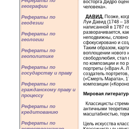
Рефераты по
восторга Дидро оцен
географии
человека».
ДАВИД.
Позже, ког
Рефераты по
Луи Давид (1748 – 18
геодезии
написанной в 1787 г
разворачивается, ка
Рефераты по
неподвижны, словно 
геологии
сфокусировано и соз
Таким образом, карт
Рефераты по
воплощении нового и
геополитике
свободолюбия, стал 
по композиции и по 
Рефераты по
портреты («Врач А. 
государству и праву
создатель портретов
(«Смерть Марата», 1
Рефераты по
композиции («Короно
гражданскому праву и
Мировая литератур
процессу
Классицисты стреми
Рефераты по
античными теоретика
кредитованию
масштабностью, тор
Рефераты по
Цель искусства клас
естествознанию
Классицисты выдвига