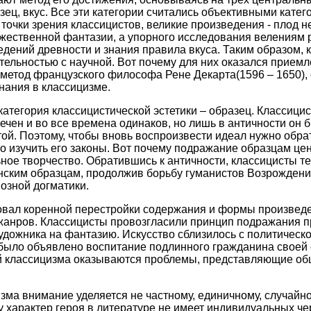
азец, вкус. Все эти категории считались объективными кате
точки зрения классицистов, великие произведения - плод не
жественной фантазии, а упорного исследования велениям 
едений древности и знания правила вкуса. Таким образом,
тельностью с научной. Вот почему для них оказался прие
метод французского философа Рене Декарта(1596 – 1650),
нания в классицизме.
тегория классицистической эстетики – образец. Классицис
вечен и во все времена одинаков, но лишь в античности он 
ой. Поэтому, чтобы вновь воспроизвести идеал нужно обра
но изучить его законы. Вот почему подражание образцам це
ное творчество. Обратившись к античности, классицисты т
ским образцам, продолжив борьбу гуманистов Возрождения
иозной догматики.
овал коренной перестройки содержания и формы произвед
жанров. Классицисты провозгласили принцип подражания п
удожника на фантазию. Искусство сблизилось с политическо
было объявлено воспитание подлинного гражданина своей 
й классицизма оказываются проблемы, представляющие о
изма внимание уделяется не частному, единичному, случайно
у характер героя в литературе не имеет индивидуальных чер