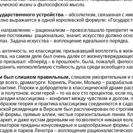
ической жизни и философской мысли.
дарственного устройства
–
абсолютизм, связанная с им
олно выражается в одной королевской формуле: «Государств
направление – рационализм – провозглашало приоритет че
не постижимы рационально, значит, искусство должно осн
ах. Задача искусства – воплощение идеального порядка.
античность, но классицизм, призывавший воплотить в жиз
ства, на самом деле был очень далёк от жизнеутверждающег
кто призывал: «Вперёд – в прошлое!», была, пожалуй, филос
ранить непоколебимую стойкость духа среди всеобщего ха
м был слишком правильным,
слишком умозрительным и 
де всего, драматурги Корнель, Расин, Мольер – разрабаты
рактике. Пороки и добродетели в классицической драме рас
 и полутонов: если герой – то на все сто процентов, если по
агедии классицизма – конфликт между чувством и долгом,
образом теория и практика классицизма соединяются в садо
евской резиденции в Версале был распланирован по строги
ой формы, прямые аллеи, чистые горизонтальные линии. 
ркет, и даже кустам деревьям не позволяется никакая воль
екаторов приданы конусовидные и шарообразные формы. С
садов и парков Ленотра – воплощение рационалистическог