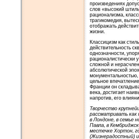
произведениях допус
слов «высокий штиль
рационализма, клас
трагикомедия, вытес
отображать действит
жизни.
Классицизм как стил
действительность ск
однозначности, упор
рационалистически у
сложной и нерасчлен
абсолютической эпох
монументальностью, 
цельное впечатление
Франции он складыва
века, достигает наив
напротив, его влиян
Творчество крупней
рассматривать как 
в Лондоне, в семье 
Павла, в Кембриджск
местечке Хортон, г
(Жизнерадостный) и