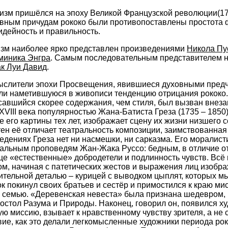
изм пришёлся на эпоху Великой Французской революции(17
вным причудам рококо были противопоставлены простота 
идейность и правильность.
изм наиболее ярко представлен произведениями
Никола Пу
миника Энгра
. Самым последовательным представителем 
к Луи Давид
.
слители эпохи Просвещения, явившиеся духовными пред
ли наметившуюся в живописи тенденцию отрицания рококо.
асавшийся скорее содержания, чем стиля, был вызван внез
XVIII века популярностью Жана-Батиста Греза (1735 – 1850
ие его картины тех лет, изображает сцену их жизни низшего 
ен её отличает театральность композиции, заимствованная
ведениях Греза нет ни насмешки, ни сарказма. Его моралист
иальным проповедям Жан-Жака Руссо: бедным, в отличие о
ще «естественные» добродетели и подлинность чувств. Всё 
ом, начиная с патетических жестов и выражения лиц изобр
ительной деталью – курицей с выводком цыплят, которых м
 покинул своих братьев и сестёр и примостился к краю миск
ю семью. «Деревенская невеста» была признана шедевром, 
постол Разума и Природы. Наконец, говорил он, появился х
ю миссию, взывает к нравственному чувству зрителя, а не 
вие, как это делали легкомысленные художники периода ро