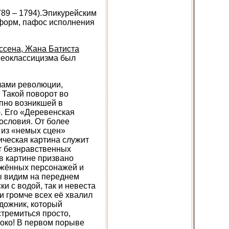
89 – 1794).Эпикурейским
форм, пафос исполнения
ссена, Жана Батиста
неоклассицизма был
чами революции,
 Такой поворот во
апно возникшей в
). Его «Деревенская
сословия. От более
 из «немых сцен»
ическая картина служит
т безнравственных
в картине призвано
ажённых персонажей и
ы видим на переднем
и с водой, так и невеста
и громче всех её хвалил
удожник, который
стремиться просто,
коко! В первом порыве