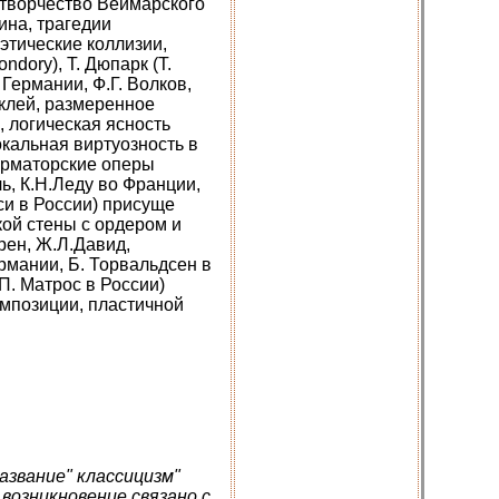
 творчество Веймарского
ина, трагедии
этические коллизии,
dory), Т. Дюпарк (T.
Германии, Ф.Г. Волков,
аклей, размеренное
, логическая ясность
кальная виртуозность в
орматорские оперы
ь, К.Н.Леду во Франции,
си в России) присуще
кой
стены
с
ордером
и
рен, Ж.Л.Давид,
рмании, Б. Торвальдсен в
П. Матрос в России)
мпозиции, пластичной
азвание" классицизм"
 возникновение связано с