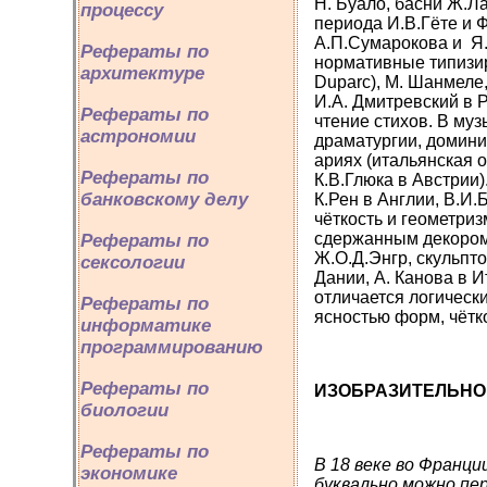
Н. Буало, басни Ж.Л
процессу
периода И.В.Гёте и Ф
А.П.Сумарокова и Я.
Рефераты по
нормативные типизир
архитектуре
Duparc), М. Шанмеле,
И.А. Дмитревский в 
Рефераты по
чтение стихов. В муз
астрономии
драматургии, домини
ариях (итальянская 
Рефераты по
К.В.Глюка в Австрии)
банковскому делу
К.Рен в Англии, В.И.
чёткость и геометри
сдержанным
декором
Рефераты по
Ж.О.Д.Энгр, скульпт
сексологии
Дании, А. Канова в И
отличается логическ
Рефераты по
ясностью форм, чётк
информатике
программированию
Рефераты по
ИЗОБРАЗИТЕЛЬНО
биологии
Рефераты по
В 18 веке во Франци
экономике
буквально можно пер