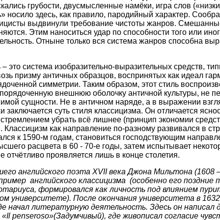
кались грубости, двусмысленные намёки, игра слов («низк
» носило здесь, как правило, пародийный характер. Сообр
сицисты выдвинули требование чистоты жанров. Смешанны
няются. Этим наноситься удар по способности того или ино
ельность. Отныне только вся система жанров способна вы
ь – это система изобразительно-выразительных средств, т
возь призму античных образцов, воспринятых как идеал гар
ядоченной симметрии. Таким образом, этот стиль воспроиз
порядоченную внешнюю оболочку античной культуры, не пе
имой сущности. Не в античном наряде, а в выражении взгл
и заключается суть стиля классицизма. Он отличается ясно
стремлением убрать всё лишнее (принцип экономии средств
. Классицизм как направление по-разному развивался в стр
лся к 1590-м годам, становиться господствующим направле
ысшего расцвета в 60 - 70-е годы, затем испытывает некото
ие отчётливо проявляется лишь в конце столетия.
шего английского поэта
XVII
века Джона Мильтона (1608 
пример английского классицизма (особенно его поздние 
нотариуса, формировался как личность под влиянием пурита
ом университете). После окончания университета в 1632
де начал литературную деятельность. Здесь он написал 
 «
Il
penseroso
»(Задумчивый), где живописал согласие чувс