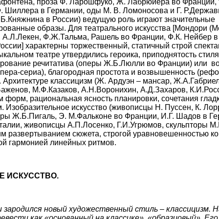
афонтена, проза Ф. Ларошфуко, Ж. Лабрюйера во Франции,
. Шиллера в Германии, оды М. В. Ломоносова и Г. Р.Держав
Б.Княжнина в России) ведущую роль играют значительные 
ованные образы. Для театрального искусства [Мондори (Mon
 А.Л.Лекен, Ф.Ж.Тальма, Рашель во Франции, Ф.К. Нейбер в 
России] характерны торжественный, статичный строй спект
ыкальном театре утвердились героика, приподнятость стиля
рование речитатива (оперы Ж.Б.Люлли во Франции) или во
опера-сериа), благородная простота и возвышенность (реф
. Архитектуре классицизм (Ж. Ардуэн – мансар, Ж.А.Габриел
Баженов, М.Ф.Казаков, А.Н.Воронихин, А.Д.Захаров, К.И.Рос
зм форм, рациональная ясность планировки, сочетания глад
. Изобразительное искусство (живописцы Н. Пуссен, К. Лор
оры Ж.Б.Пигаль, Э. М.Фальконе во Франции, И.Г. Шадов в Ге
талии, живописцы А.П.Лосенко, Г.И.Угрюмов, скульпторы М.
им развертыванием сюжета, строгой уравновешенностью ко
ой гармонией линейных ритмов.
Е ИСКУССТВО.
и зародился новый художественный стиль – классицизм. Н
евести как «основанный на классике», «образцовый». Его