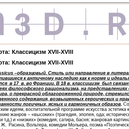
та: Классицизм XVII-XVIII
та: Классицизм XVII-XVIII
ssicus
–образцовый. Стиль или направление в литерат
атившиеся к античному наследию как к норме и идеаль
ся в 17 в. во Франции. В 18 в. классицизм был связа
еях философского рационализма, на представлениях 
ра, о прекрасной облагороженной природе, стремил
енного содержания, возвышенных героических и нра
анности логичных, ясных и гармоничных образов
.
Со
им идеям, воспитательной программе искусства эстетика 
хию жанров – «высоких» (трагедия, эпопея, ода; историчес
 т.д.) и «низких» (комедия, сатира, басня; жанровая картина 
, Ж. Расина, Вольтера, комедии Мольера, поэма «Поэтическ