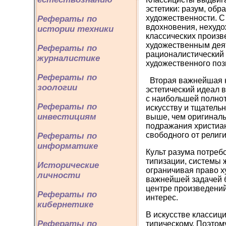
эстетики: разум, обр
художественности. С 
Рефераты по
вдохновения, нехудо
истории техники
классических произв
художественным дея
Рефераты по
рационалистический 
журналистике
художественного поз
Рефераты по
Вторая важнейшая ка
зоологии
эстетический идеал 
с наибольшей полнот
Рефераты по
искусству и тщатель
инвестициям
выше, чем оригиналь
подражания христиан
свободного от религ
Рефераты по
информатике
Культ разума потреб
типизации, системы 
Исторические
ограничивая право х
личности
важнейшей задачей 
центре произведени
Рефераты по
интерес.
кибернетике
В искусстве классиц
Рефераты по
типическому. Поэтом