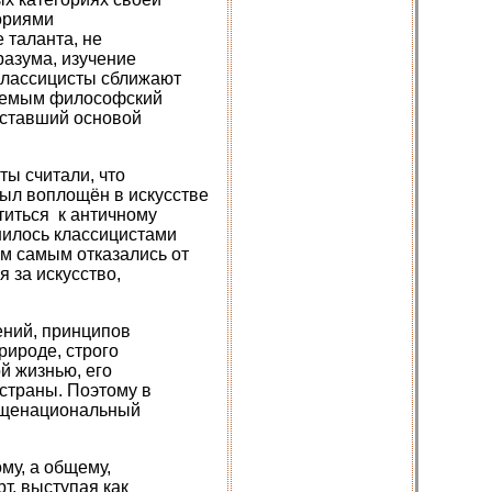
гориями
 таланта, не
разума, изучение
 классицисты сближают
млемым философский
 ставший основой
ты считали, что
был воплощён в искусстве
титься к античному
нилось классицистами
ем самым отказались от
 за искусство,
ений, принципов
рироде, строго
й жизнью, его
страны. Поэтому в
бщенациональный
му, а общему,
т, выступая как