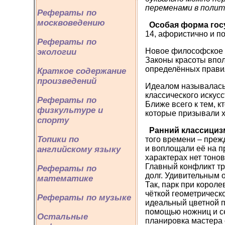
переменами в полит
Рефераты по
москвоведению
Особая форма госу
14, афористично и п
Рефераты по
Новое философское 
экологии
Законы красоты впол
определённых правил
Краткое содержание
произведений
Идеалом называлась 
классического искус
Рефераты по
Ближе всего к тем, 
физкультуре и
которые призывали х
спорту
Ранний классициз
Топики по
того времени – преж
и воплощали её на п
английскому языку
характерах нет тонов
Главный конфликт тр
Рефераты по
долг. Удивительным 
математике
Так, парк при корол
чёткой геометрическ
Рефераты по музыке
идеальный цветной па
помощью ножниц и с
Остальные
планировка мастера 