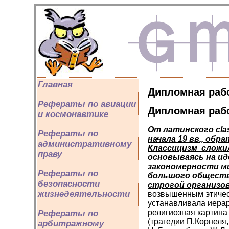
Главная
Дипломная рабо
Рефераты по авиации
Дипломная рабо
и космонавтике
От латинского
cla
Рефераты по
начала 19 вв., обр
административному
Классицизм сложил
праву
основываясь на ид
закономерности ми
Рефераты по
большого обществ
безопасности
строгой организов
жизнедеятельности
возвышенным этическ
устанавливала иерар
религиозная картина и
Рефераты по
(трагедии П.Корнеля
арбитражному