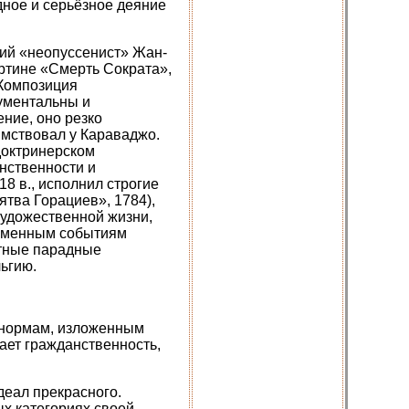
дное и серьёзное деяние
гий «неопуссенист» Жан-
артине «Смерть Сократа»,
 Композиция
нументальны и
ние, оно резко
имствовал у Караваджо.
 доктринерском
нственности и
8 в., исполнил строгие
ятва Горациев», 1784),
художественной жизни,
временным событиям
ктные парадные
ьгию.
 нормам, изложенным
ает гражданственность,
деал прекрасного.
х категориях своей