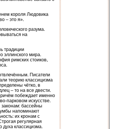
енем короля Людовика
о – это я».
ловеческого разума.
овываться на
нь традиции
о эллинского мира.
офия римских стоиков,
оса.
отвлечённым. Писатели
вали теорию классицизма
пределены чётко, в
длец – то на все двести.
 причём побеждает именно
во-парковом искусстве.
м законам: бассейны
Клумбы напоминают
ность: их кронам с
трогая регулярная
о духа классицизма.