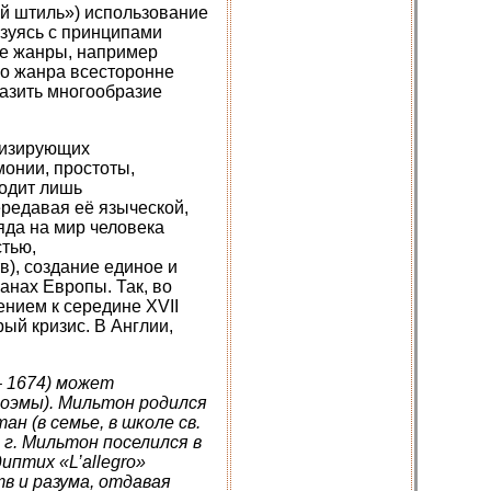
ий штиль») использование
азуясь с принципами
е жанры, например
го жанра всесторонне
разить многообразие
ипизирующих
монии, простоты,
водит лишь
редавая её языческой,
яда на мир человека
стью,
), создание единое и
анах Европы. Так, во
нием к середине XVII
рый кризис. В Англии,
– 1674) может
поэмы). Мильтон родился
н (в семье, в школе св.
 г. Мильтон поселился в
диптих «
L
’
allegro
»
тв и разума, отдавая