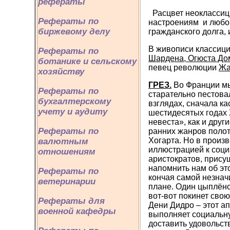
рефераты
Расцвет неоклассиц
Рефераты по
настроениям и любо
биржевому делу
гражданского долга, 
В живописи классиц
Рефераты по
Шардена, Огюста До
ботанике и сельскому
певец революции
Жа
хозяйству
ГРЕЗ.
Во Франции мы
Рефераты по
старательно пестова
бухгалтерскому
взглядах, сначала к
учету и аудиту
шестидесятых годах 
невеста», как и друг
Рефераты по
ранних жанров полот
Хогарта. Но в произ
валютным
иллюстрацией к соц
отношениям
аристократов, прису
напомнить нам об эт
Рефераты по
кончая самой незнач
ветеринарии
плане. Один цыплёнок
вот-вот покинет сво
Рефераты для
Дени Дидро – этот а
военной кафедры
выполняет социальну
доставить удовольст