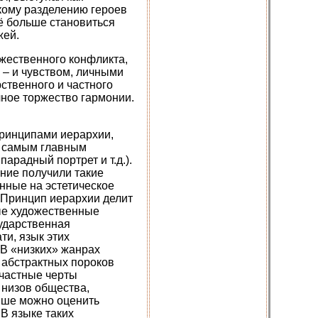
кому разделению героев
ё больше становиться
жей.
жественного конфликта,
 – и чувством, личными
ственного и частного
чное торжество гармонии.
принципами иерархии,
то самым главным
арадный портрет и т.д.).
ние получили такие
анные на эстетическое
. Принцип иерархии делит
ые художественные
сударственная
ти, язык этих
 В «низких» жанрах
и абстрактных пороков
 частные черты
 низов общества,
ыше можно оценить
В языке таких