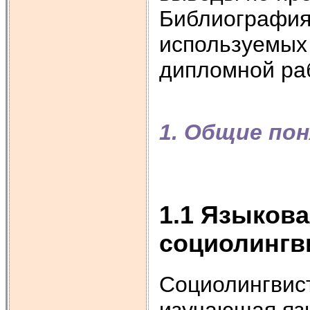
Библиография
используемых
дипломной ра
1. Общие по
1.1 Языкова
социолингв
Социолингвист
изучающая яз