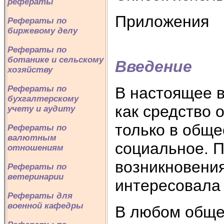
рефераты
Приложения
Рефераты по
биржевому делу
Рефераты по
ботанике и сельскому
Введение
хозяйству
Рефераты по
В настоящее в
бухгалтерскому
как средство 
учету и аудиту
только в обще
Рефераты по
валютным
социальное. П
отношениям
возникновения
Рефераты по
ветеринарии
интересовала 
Рефераты для
военной кафедры
В любом общес