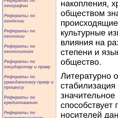
Рефераты по
накопления, х
географии
обществом зн
Рефераты по
происходящие
геодезии
культурные из
Рефераты по
геологии
влияния на ра
Рефераты по
степени и язы
геополитике
общество.
Рефераты по
государству и праву
Литературно 
Рефераты по
гражданскому праву и
стабилизация 
процессу
значительное 
Рефераты по
кредитованию
способствует 
Рефераты по
носителей дан
естествознанию