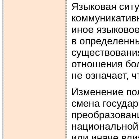
Языковая сит
коммуникатив
иное языковое
в определенн
существования
отношения бол
не означает, ч
Изменение пол
смена государ
преобразовани
национальной п
или иначе вли