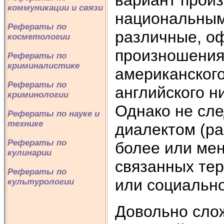
вариант произ
коммуникации и связи
национальным
Рефераты по
различные, о
косметологии
произношения
Рефераты по
криминалистике
американского
Рефераты по
английского н
криминологии
Однако не сле
Рефераты по науке и
технике
диалектом (ра
Рефераты по
более или мен
кулинарии
связанных те
Рефераты по
или социальн
культурологии
Довольно сло