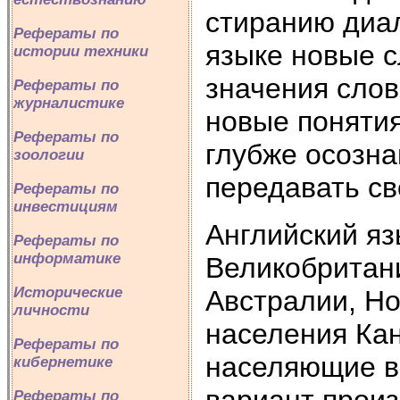
стиранию диа
Рефераты по
языке новые с
истории техники
значения сло
Рефераты по
журналистике
новые понятия
Рефераты по
глубже осозна
зоологии
передавать св
Рефераты по
инвестициям
Английский яз
Рефераты по
информатике
Великобритан
Исторические
Австралии, Н
личности
населения Ка
Рефераты по
населяющие в
кибернетике
Рефераты по