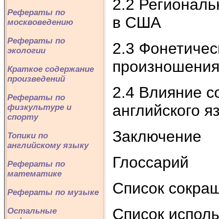
2.2 Региональ
Рефераты по
в США
москвоведению
Рефераты по
2.3 Фонетичес
экологии
произношени
Краткое содержание
произведений
2.4 Влияние с
Рефераты по
английского я
физкультуре и
спорту
Заключение
Топики по
английскому языку
Глоссарий
Рефераты по
математике
Список сокра
Рефераты по музыке
Список испол
Остальные