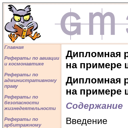
Главная
Дипломная р
Рефераты по авиации
на примере 
и космонавтике
Рефераты по
Дипломная р
административному
праву
на примере 
Рефераты по
безопасности
Содержание
жизнедеятельности
Введение
Рефераты по
арбитражному