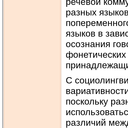
речевой комму
разных языков
попеременного
языков в зави
осознания го
фонетических 
принадлежащи
С социолингви
вариативности
поскольку раз
использоватьс
различий межд