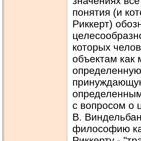
значениях все
понятия (и ко
Риккерт) обо
целесообразно
которых чело
объектам как 
определенную 
принуждающую 
определенным
с вопросом о 
В. Виндельбан
философию ка
Риккерту - "т