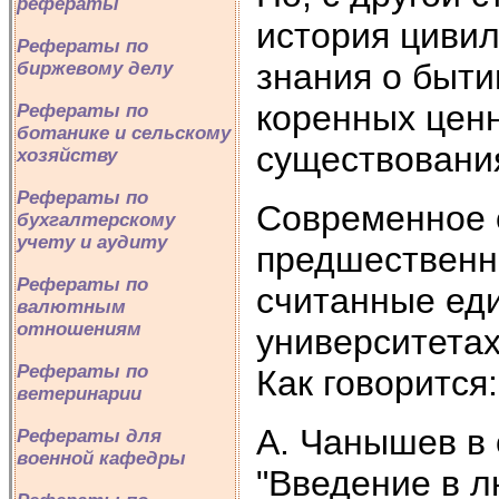
рефераты
история цивил
Рефераты по
знания о быт
биржевому делу
коренных цен
Рефераты по
ботанике и сельскому
существовани
хозяйству
Рефераты по
Современное 
бухгалтерскому
учету и аудиту
предшественни
Рефераты по
считанные еди
валютным
отношениям
университетах
Рефераты по
Как говорится
ветеринарии
А. Чанышев в 
Рефераты для
военной кафедры
"Введение в л