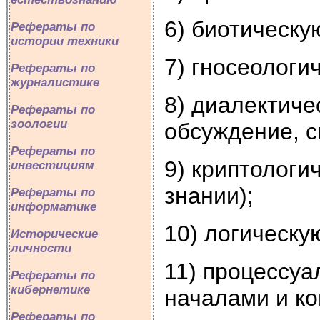
6) биотическу
Рефераты по
истории техники
7) гносеологи
Рефераты по
журналистике
8) диалектиче
Рефераты по
зоологии
обсуждение, с
Рефераты по
9) криптологи
инвестициям
знании);
Рефераты по
информатике
10) логическу
Исторические
личности
11) процессуа
Рефераты по
кибернетике
началами и ко
Рефераты по