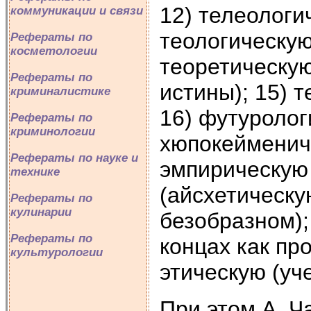
12) телеологич
коммуникации и связи
теологическую 
Рефераты по
косметологии
теоретическую
Рефераты по
истины); 15) т
криминалистике
16) футуролог
Рефераты по
криминологии
хюпокеймениче
Рефераты по науке и
эмпирическую 
технике
(айсхетическу
Рефераты по
кулинарии
безобразном);
Рефераты по
концах как пр
культурологии
этическую (уч
При этом А. 