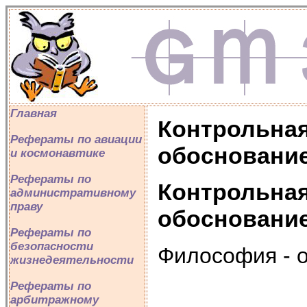
Главная
Контрольная
Рефераты по авиации
обоснование
и космонавтике
Рефераты по
Контрольная
административному
праву
обоснование
Рефераты по
безопасности
Философия - о
жизнедеятельности
Рефераты по
арбитражному