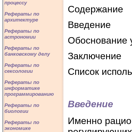
процессу
Содержание
Рефераты по
архитектуре
Введение
Рефераты по
астрономии
Обоснование 
Рефераты по
Заключение
банковскому делу
Рефераты по
Список испол
сексологии
Рефераты по
информатике
программированию
Введение
Рефераты по
биологии
Именно рацио
Рефераты по
экономике
регулирующих