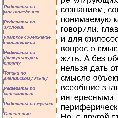
Рефераты по
сознанием, с
москвоведению
понимаемую ка
Рефераты по
говорили, гл
экологии
и для философ
Краткое содержание
произведений
вопрос о смысл
Рефераты по
жить. А без о
физкультуре и
спорту
нельзя дать о
Топики по
смысле объект
английскому языку
всеобщие знан
Рефераты по
математике
интересными, 
Рефераты по музыке
периферическ
Остальные
Но, с другой 