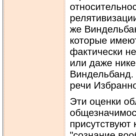
относительнос
релятивизации
же Виндельбан
которые имеют
фактически н
или даже нике
Виндельбанд.
речи Избранное
Эти оценки о
общезначимост
присутствуют 
"сознание вооб