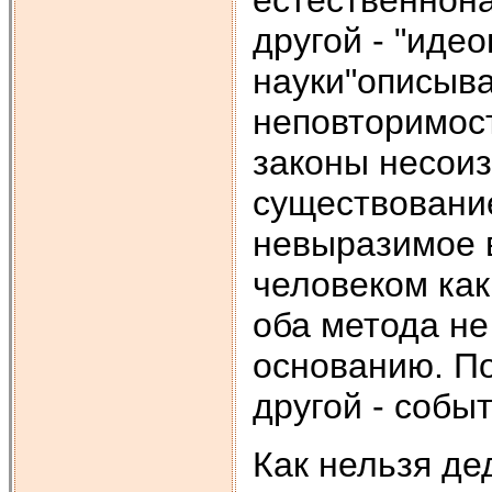
естественнона
другой - "иде
науки"описыв
неповторимост
законы несои
существование
невыразимое 
человеком как
оба метода не
основанию. Пос
другой - собы
Как нельзя де