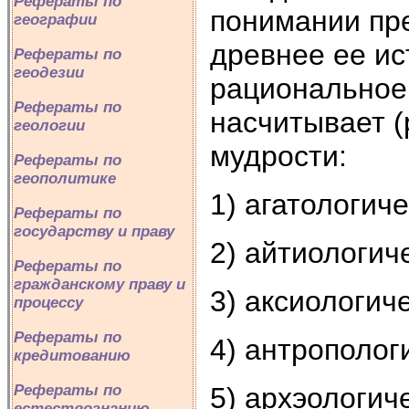
Рефераты по
понимании пр
географии
древнее ее ис
Рефераты по
геодезии
рациональное 
Рефераты по
насчитывает (
геологии
мудрости:
Рефераты по
геополитике
1) агатологиче
Рефераты по
государству и праву
2) айтиологич
Рефераты по
гражданскому праву и
3) аксиологич
процессу
Рефераты по
4) антрополог
кредитованию
5) архэологич
Рефераты по
естествознанию