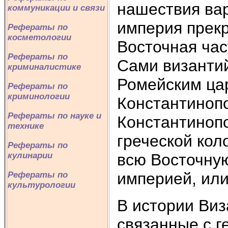
нашествия вар
коммуникации и связи
империя прекр
Рефераты по
косметологии
Восточная час
Рефераты по
Сами византи
криминалистике
Ромейским цар
Рефераты по
криминологии
Константиноп
Рефераты по науке и
Константиноп
технике
греческой кол
Рефераты по
всю Восточную
кулинарии
империей, или
Рефераты по
культурологии
В истории Виз
связанные с г