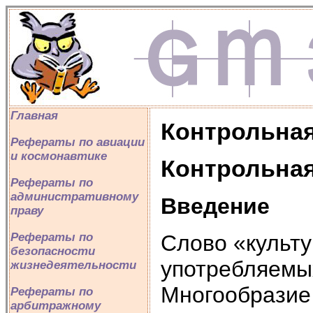
Главная
Контрольная
Рефераты по авиации
и космонавтике
Контрольная
Рефераты по
административному
Введение
праву
Слово «культу
Рефераты по
безопасности
употребляемы
жизнедеятельности
Многообразие
Рефераты по
арбитражному