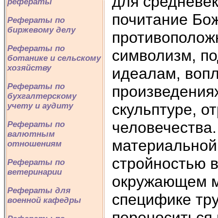
для средневек
рефераты
почитание Бож
Рефераты по
биржевому делу
противоположн
Рефераты по
символизм, п
ботанике и сельскому
хозяйству
идеалам, воп
Рефераты по
произведениях
бухгалтерскому
скульптуре, о
учету и аудиту
человечества.
Рефераты по
валютным
материальной 
отношениям
стройностью в
Рефераты по
ветеринарии
окружающем м
Рефераты для
специфике тр
военной кафедры
переноситься 