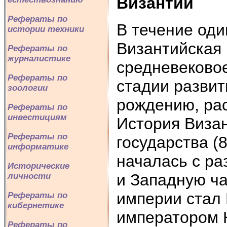
Византии
Рефераты по
В течение оди
истории техники
Византийская
Рефераты по
журналистике
средневеково
Рефераты по
стадии развит
зоологии
рождению, рас
Рефераты по
инвестициям
История Визан
Рефераты по
государства (8
информатике
началась с ра
Исторические
и Западную ча
личности
империи стал
Рефераты по
кибернетике
императором К
Рефераты по