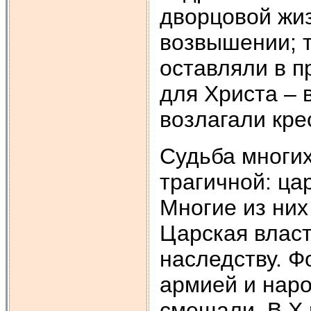
дворцовой жиз
возвышении; т
оставляли в п
для Христа – 
возлагали крес
Судьба многи
трагичной: ца
Многие из ни
Царская влас
наследству. 
армией и нар
смещали. В Х 