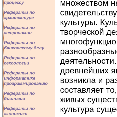
множеством н
процессу
свидетельств
Рефераты по
архитектуре
культуры. Кул
Рефераты по
творческой де
астрономии
многофункцио
Рефераты по
банковскому делу
разнообразны
Рефераты по
деятельности.
сексологии
древнейших я
Рефераты по
возникла и ра
информатике
программированию
составляет то,
Рефераты по
живых существ
биологии
культура суще
Рефераты по
экономике