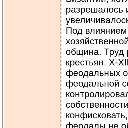
разрешалось и
увеличивалось
Под влиянием
хозяйственной
община. Труд
крестьян. X-X
феодальных о
феодальной с
контролировал
собственности
конфисковать,
феодалы не о