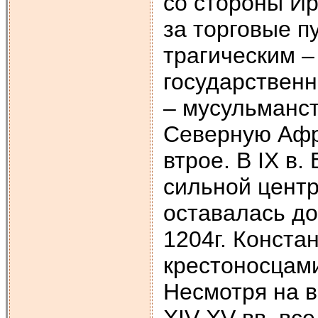
со стороны Ир
за торговые пу
трагическим –
государственн
– мусульманст
Северную Афр
втрое. В IX в
сильной центр
оставалась до 
1204г. Конста
крестоносцами
Несмотря на в
XIV-XV вв. вс