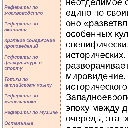
неотделимое о
Рефераты по
едино по свои
москвоведению
оно «разветвл
Рефераты по
экологии
особенных кул
Краткое содержание
специфических
произведений
исторических, 
Рефераты по
физкультуре и
разворачивае
спорту
мировидение. 
Топики по
исторического
английскому языку
Западноевроп
Рефераты по
математике
эпоху между 
Рефераты по музыке
очередь, эта 
Остальные