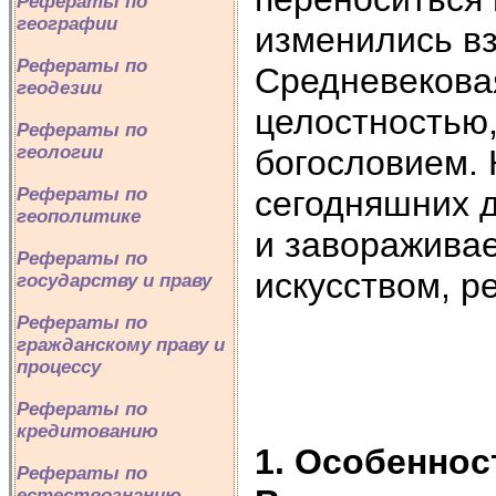
Рефераты по
географии
изменились вз
Рефераты по
Средневекова
геодезии
целостностью
Рефераты по
геологии
богословием. 
сегодняшних д
Рефераты по
геополитике
и завораживае
Рефераты по
искусством, р
государству и праву
Рефераты по
гражданскому праву и
процессу
Рефераты по
кредитованию
1. Особеннос
Рефераты по
естествознанию