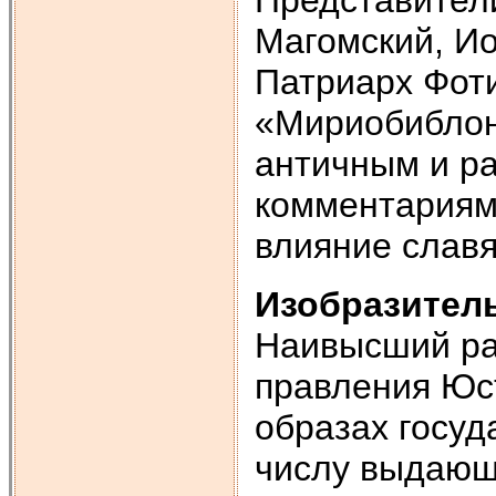
Магомский, Ио
Патриарх Фоти
«Мириобиблон»
античным и р
комментариям
влияние славя
Изобразитель
Наивысший рас
правления Юст
образах госуд
числу выдающ