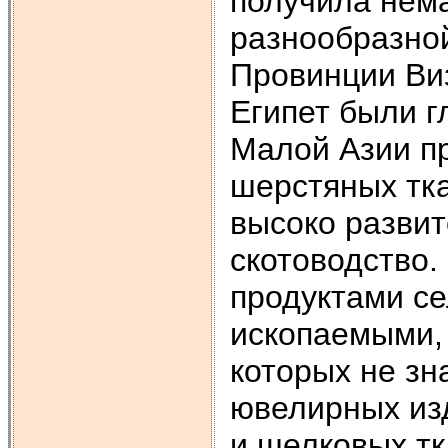
получила нем
разнообразно
Провинции Виз
Египет были 
Малой Азии пр
шерстяных тка
высоко развит
скотоводство.
продуктами се
ископаемыми,
которых не зн
ювелирных из
и шелковых тк