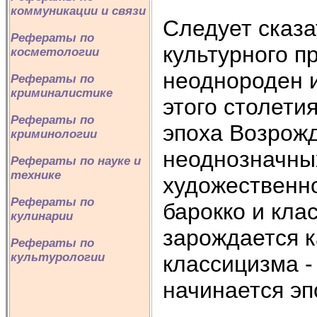
коммуникации и связи
Следует сказа
Рефераты по
культурного п
косметологии
неоднороден и
Рефераты по
криминалистике
этого столети
Рефераты по
эпоха Возрожд
криминологии
неоднозначны
Рефераты по науке и
технике
художественно
Рефераты по
барокко и клас
кулинарии
зарождается к
Рефераты по
культурологии
классицизма -
начинается э