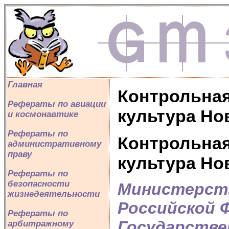
Главная
Контрольная
Рефераты по авиации
культура Нов
и космонавтике
Рефераты по
Контрольная
административному
праву
культура Нов
Рефераты по
безопасности
Министерств
жизнедеятельности
Российской 
Рефераты по
Государств
арбитражному