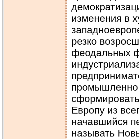
демократизац
изменения в х
западноевроп
резко возрос
феодальных ф
индустриализа
предпринимате
промышленной
сформировать
Европу из все
начавшийся п
называть Нов