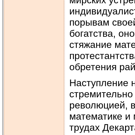
мирских устре
индивидуалист
порывам своей
богатства, он
стяжание мате
протестантст
обретения рай
Наступление н
стремительно
революцией, 
математике и 
трудах Декарт