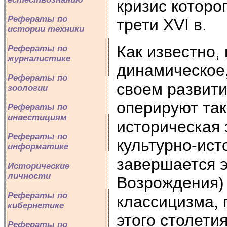
кризис которо
Рефераты по
трети XVI в.
истории техники
Как известно,
Рефераты по
журналистике
динамическое
Рефераты по
своем развити
зоологии
оперируют так
Рефераты по
инвестициям
историческая 
Рефераты по
культурно-исто
информатике
завершается э
Исторические
личности
Возрождения) 
Рефераты по
классицизма,
кибернетике
этого столетия
Рефераты по