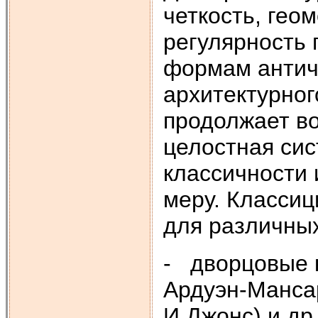
четкость, гео
регулярность 
формам античн
архитектурног
продолжает во
целостная сис
классичности 
меру. Классиц
для различных
- дворцовые 
Ардуэн-Мансар
И.Джонс) и др.