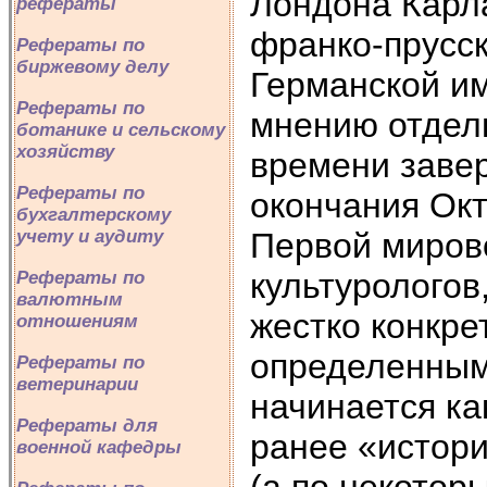
Лондона Карла
рефераты
франко-прусс
Рефераты по
биржевому делу
Германской им
Рефераты по
мнению отдель
ботанике и сельскому
хозяйству
времени завер
Рефераты по
окончания Окт
бухгалтерскому
Первой мирово
учету и аудиту
культурологов
Рефераты по
валютным
жестко конкре
отношениям
определенным
Рефераты по
ветеринарии
начинается к
Рефераты для
ранее «истори
военной кафедры
(а по некоторы