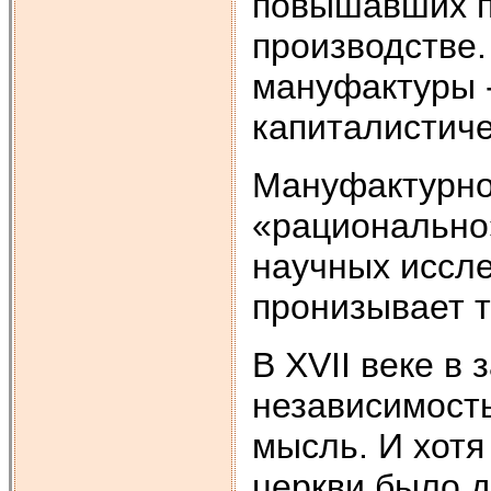
повышавших п
производстве.
мануфактуры 
капиталистиче
Мануфактурно
«рационально»
научных иссле
пронизывает т
В ХVII веке в
независимость
мысль. И хотя
церкви было д