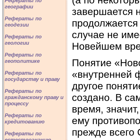
Рефераты по
географии
завершается н
Рефераты по
продолжается 
геодезии
случае не име
Рефераты по
геологии
Новейшем вре
Рефераты по
Понятие «Ново
геополитике
«внутренней 
Рефераты по
государству и праву
другое поняти
Рефераты по
создано. В са
гражданскому праву и
процессу
время, значит
Рефераты по
ему противопо
кредитованию
прежде всего
Рефераты по
естествознанию