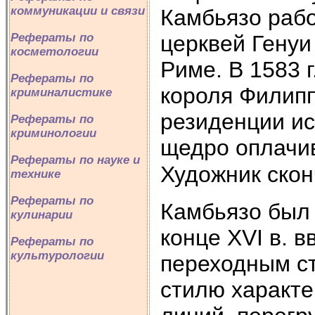
коммуникации и связи
Камбьязо рабо
церквей Генуи 
Рефераты по
косметологии
Риме. В 1583 
Рефераты по
короля Филипп
криминалистике
резиденции ис
Рефераты по
криминологии
щедро оплачив
Рефераты по науке и
Художник скон
технике
Рефераты по
Камбьязо был
кулинарии
конце XVI в. в
Рефераты по
культурологии
переходным ст
стилю характе