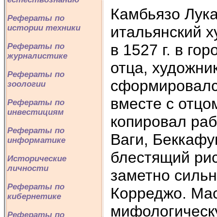
Камбьязо Лука
Рефераты по
итальянский х
истории техники
в 1527 г. в го
Рефераты по
журналистике
отца, художни
Рефераты по
сформировался
зоологии
вместе с отцо
Рефераты по
инвестициям
копировал раб
Рефераты по
Ваги, Беккафу
информатике
блестящий рис
Исторические
личности
заметно силь
Рефераты по
Корреджо. Мас
кибернетике
мифологическу
Рефераты по