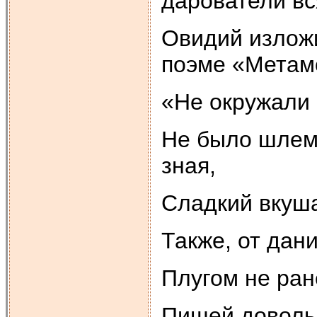
дарователи вс
Овидий изложи
поэме «Метам
«Не окружали 
Не было шлем
зная,
Сладкий вкуш
Также, от дан
Плугом не ран
Пищей доволь