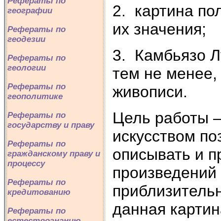
Рефераты по
2. картина по
географии
их значения;
Рефераты по
геодезии
3. Камбьязо Л
Рефераты по
геологии
тем не менее
Рефераты по
живописи.
геополитике
Цель работы –
Рефераты по
государству и праву
искусством по
Рефераты по
описывать и п
гражданскому праву и
процессу
произведений 
Рефераты по
приблизительн
кредитованию
данная картин
Рефераты по
естествознанию