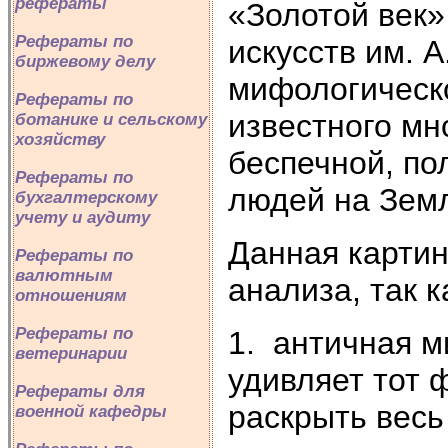
рефераты
«Золотой век»
Рефераты по
искусств им. А
биржевому делу
мифологическ
Рефераты по
известного мн
ботанике и сельскому
хозяйству
беспечной, по
Рефераты по
людей на Зем
бухгалтерскому
учету и аудиту
Данная картин
Рефераты по
валютным
анализа, так к
отношениям
Рефераты по
1. античная м
ветеринарии
удивляет тот 
Рефераты для
раскрыть весь
военной кафедры