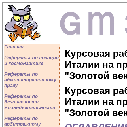
Главная
Курсовая ра
Рефераты по авиации
Италии на п
и космонавтике
"Золотой ве
Рефераты по
административному
праву
Курсовая ра
Рефераты по
Италии на п
безопасности
жизнедеятельности
"Золотой ве
Рефераты по
арбитражному