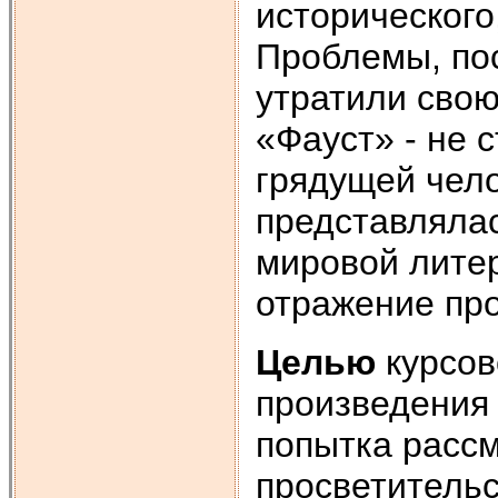
исторического
Проблемы, по
утратили свою
«Фауст» - не 
грядущей чело
представлялас
мировой литер
отражение про
Целью
курсов
произведения 
попытка рассм
просветитель