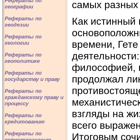
Рефераты по
самых разных
географии
Как истинный
Рефераты по
геодезии
основоположн
Рефераты по
времени, Гете
геологии
деятельности:
Рефераты по
геополитике
философией, н
Рефераты по
продолжал ли
государству и праву
противостоящ
Рефераты по
гражданскому праву и
механистическ
процессу
взгляды на жи
Рефераты по
кредитованию
всего выражен
Рефераты по
Итоговым соч
естествознанию