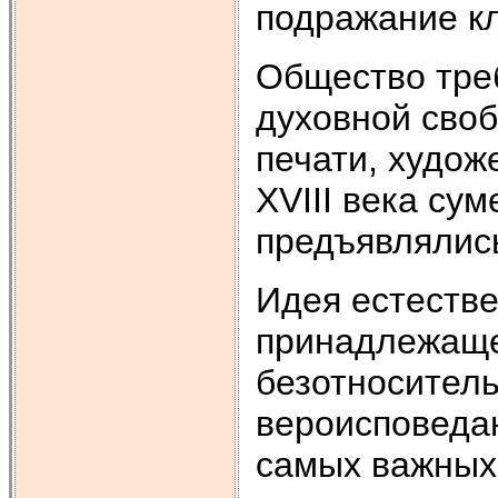
подражание к
Общество треб
духовной своб
печати, худож
XVIII века су
предъявлялис
Идея естестве
принадлежаще
безотносител
вероисповедан
самых важных 