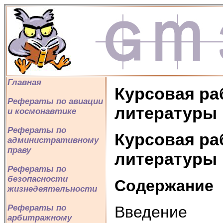
Главная
Курсовая ра
Рефераты по авиации
литературы
и космонавтике
Рефераты по
Курсовая ра
административному
праву
литературы
Рефераты по
безопасности
Содержание
жизнедеятельности
Введение
Рефераты по
арбитражному