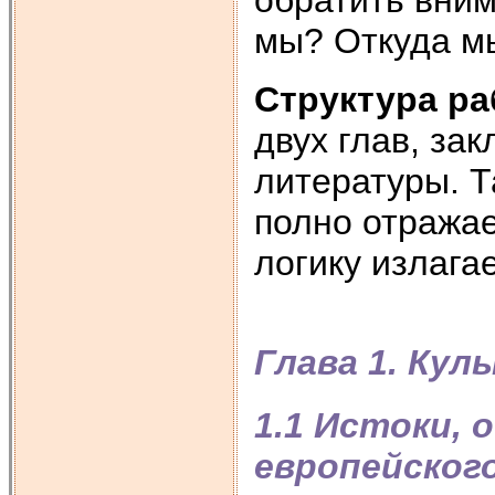
мы? Откуда м
Структура р
двух глав, за
литературы. Т
полно отража
логику излага
Глава 1. Кул
1.1 Истоки, 
европейског