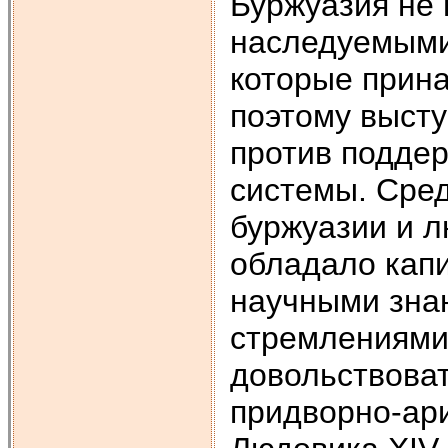
Буржуазия не
наследуемыми
которые прина
поэтому высту
против подде
системы. Сред
буржуазии и 
обладало кап
научными зна
стремлениями
довольствова
придворно-ари