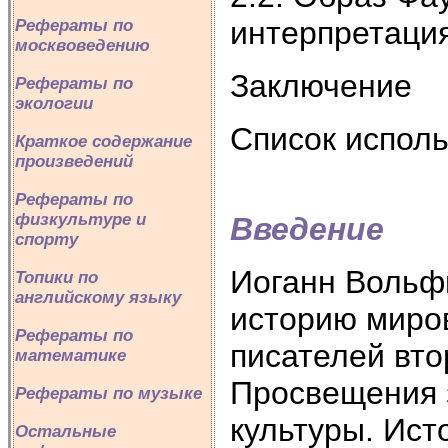
интерпретация
Рефераты по
москвоведению
Заключение
Рефераты по
экологии
Список испол
Краткое содержание
произведений
Рефераты по
физкультуре и
Введение
спорту
Иоганн Вольфг
Топики по
английскому языку
историю миров
Рефераты по
писателей вто
математике
Просвещения 
Рефераты по музыке
культуры. Ист
Остальные