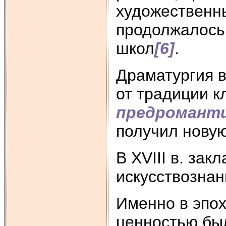
художественн
продолжалось
школ
[6]
.
Драматургия 
от традиции к
предромант
получил нову
В XVIII в. за
искусствознан
Именно в эпох
ценностью был