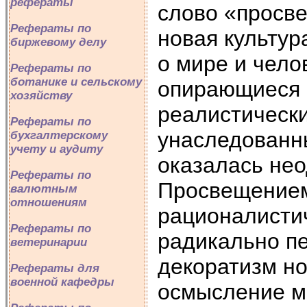
рефераты
слово «просве
Рефераты по
новая культур
биржевому делу
о мире и чело
Рефераты по
ботанике и сельскому
опирающиеся 
хозяйству
реалистически
Рефераты по
унаследованны
бухгалтерскому
учету и аудиту
оказалась нео
Рефераты по
Просвещением,
валютным
отношениям
рационалистич
Рефераты по
радикально пе
ветеринарии
декоратизм но
Рефераты для
военной кафедры
осмысление м