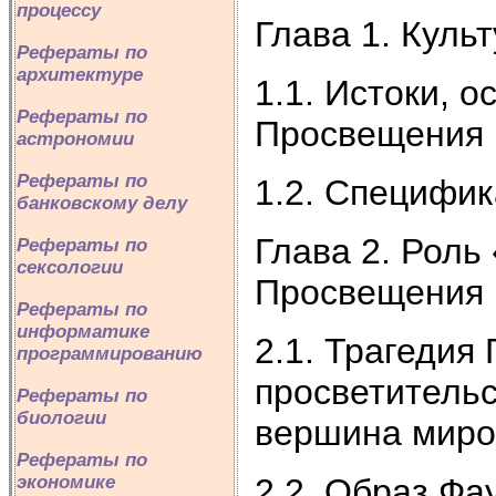
процессу
Глава 1. Куль
Рефераты по
архитектуре
1.1. Истоки, 
Рефераты по
Просвещения
астрономии
Рефераты по
1.2. Специфи
банковскому делу
Глава 2. Роль
Рефераты по
сексологии
Просвещения
Рефераты по
информатике
2.1. Трагедия
программированию
просветитель
Рефераты по
биологии
вершина миро
Рефераты по
2.2. Образ Фа
экономике