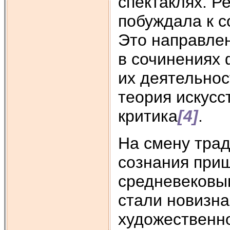
спектаклях. Р
побуждала к с
Это направле
в сочинениях
их деятельнос
теория искусс
критика
[4]
.
На смену тра
сознания при
средневековы
стали новизна
художественно