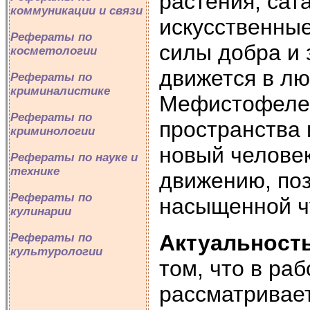
растения, сат
коммуникации и связи
искусственные
Рефераты по
силы добра и 
косметологии
движется в лю
Рефераты по
криминалистике
Мефистофелем
Рефераты по
пространства 
криминологии
новый человек
Рефераты по науке и
технике
движению, поз
Рефераты по
насыщенной ч
кулинарии
Актуальност
Рефераты по
культурологии
том, что в ра
рассматривает