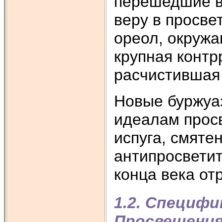
перешедшие в
веру в просве
ореол, окруж
крупная конт
расчистившая 
Новые буржуа
идеалам прос
испуга, смяте
антипросветит
конца века от
1.2. Специф
Просвещени