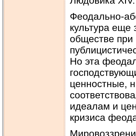
Людовика XIV.
Феодально-аб
культура еще
обществе при
публицистичес
Но эта феодал
господствующ
ценностные, 
соответствов
идеалам и це
кризиса феода
Мировоззрение