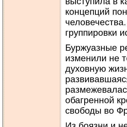
выступила в к
концепций по
человечества.
группировки и
Буржуазные ре
изменили не т
духовную жизн
развивавшаяс
размежевалась
обагренной кр
свободы во Ф
Из боязни и н