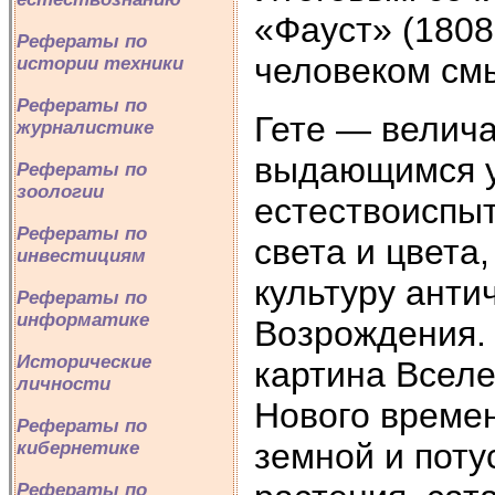
«Фауст» (1808
Рефераты по
человеком см
истории техники
Рефераты по
Гете — велича
журналистике
выдающимся 
Рефераты по
зоологии
естествоиспы
Рефераты по
света и цвета
инвестициям
культуру анти
Рефераты по
информатике
Возрождения.
Исторические
картина Всел
личности
Нового времен
Рефераты по
земной и поту
кибернетике
Рефераты по