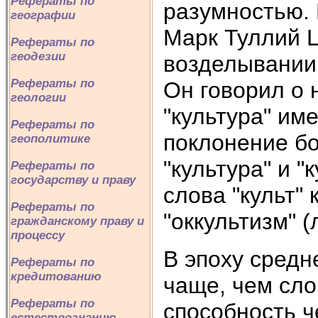
Рефераты по
разумностью. 
географии
Марк Туллий Ци
Рефераты по
геодезии
возделывании,
Рефераты по
Он говорил о 
геологии
"культура" им
Рефераты по
поклонение бо
геополитике
"культура" и 
Рефераты по
государству и праву
слова "культ"
Рефераты по
"оккультизм" (
гражданскому праву и
процессу
В эпоху средн
Рефераты по
кредитованию
чаще, чем сло
Рефераты по
способность ч
естествознанию