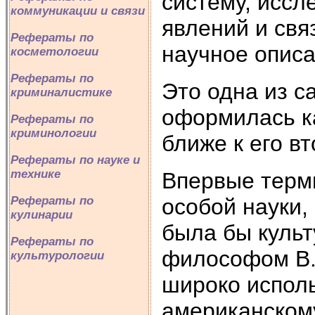
систему, иссл
коммуникации и связи
явлений и свя
Рефераты по
научное опис
косметологии
Рефераты по
Это одна из с
криминалистике
оформилась ка
Рефераты по
криминологии
ближе к его в
Рефераты по науке и
технике
Впервые терми
особой науки,
Рефераты по
кулинарии
была бы культ
Рефераты по
философом В. 
культурологии
широко исполь
американскому