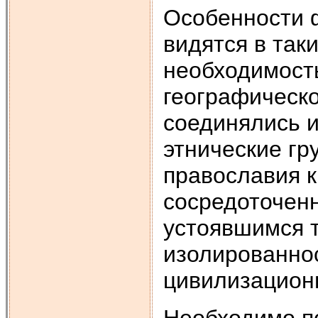
Особенности 
видятся в так
необходимост
географическо
соединялись 
этнические гр
православия к
сосредоточенн
устоявшимся 
изолированнос
цивилизацион
Необходимо по