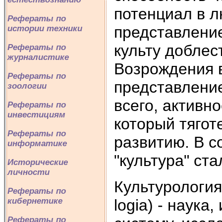
потенциал в л
Рефераты по
представление
истории техники
культу доблест
Рефераты по
журналистике
Возрождения 
Рефераты по
представление
зоологии
всего, активн
Рефераты по
инвестициям
который тягот
Рефераты по
развитию. В 
информатике
"культура" ста
Исторические
личности
Культурология 
Рефераты по
logia) - наука
кибернетике
Рефераты по