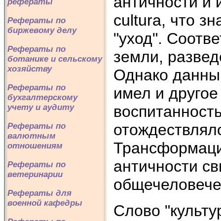
античности и 
рефераты
cultura, что з
Рефераты по
биржевому делу
"уход". Соотве
Рефераты по
земли, развед
ботанике и сельскому
хозяйству
Однако данны
Рефераты по
имел и другое
бухгалтерскому
воспитанность
учету и аудиту
отождествляло
Рефераты по
валютным
Трансформаци
отношениям
античности св
Рефераты по
ветеринарии
общечеловече
Рефераты для
военной кафедры
Слово "культу