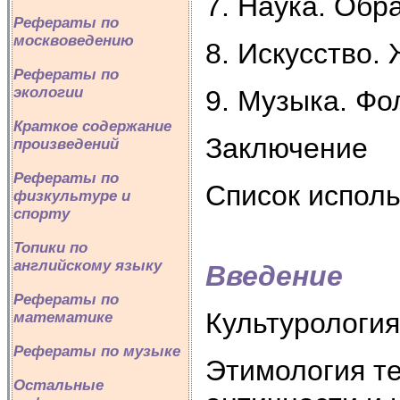
7. Наука. Обр
Рефераты по
москвоведению
8. Искусство.
Рефераты по
экологии
9. Музыка. Фо
Краткое содержание
Заключение
произведений
Рефераты по
Список испол
физкультуре и
спорту
Топики по
английскому языку
Введение
Рефераты по
Культурология
математике
Рефераты по музыке
Этимология те
Остальные