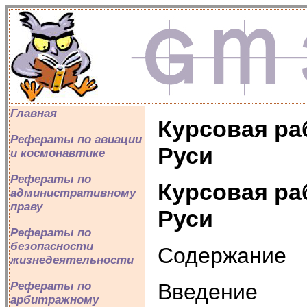
Главная
Курсовая ра
Рефераты по авиации
Руси
и космонавтике
Рефераты по
Курсовая ра
административному
праву
Руси
Рефераты по
безопасности
Содержание
жизнедеятельности
Введение
Рефераты по
арбитражному