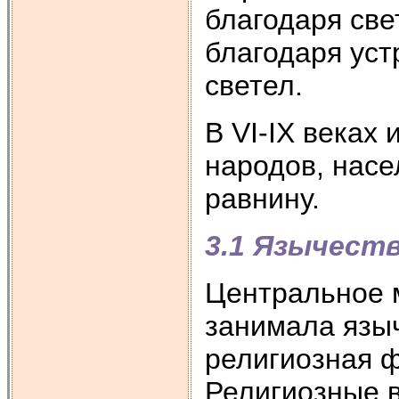
благодаря све
благодаря уст
светел.
В VI-IX веках
народов, нас
равнину.
3.1 Язычест
Центральное м
занимала языч
религиозная 
Религиозные 