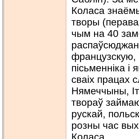
Коласа знаёмы
творы (перав
чым на 40 зам
распаўсюджаны
французскую, 
пісьменніка і 
сваіх працах с
Нямеччыны, Іт
твораў займаю
рускай, польск
розны час вых
Коласа.