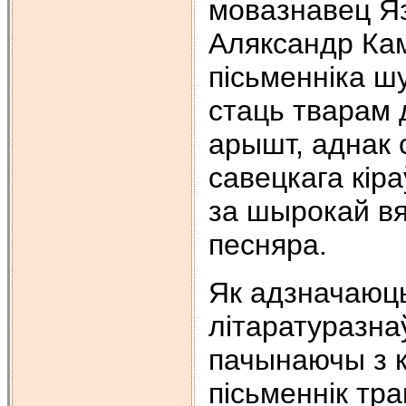
мовазнавец Яз
Аляксандр Каме
пісьменніка шу
стаць тварам 
арышт, аднак 
савецкага кір
за шырокай вя
песняра.
Як адзначаюц
літаратуразна
пачынаючы з к
пісьменнік тр