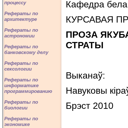
Кафедра белар
процессу
Рефераты по
КУРСАВАЯ П
архитектуре
Рефераты по
ПРОЗА
ЯКУБА
астрономии
СТРАТЫ
Рефераты по
банковскому делу
Рефераты по
сексологии
Выканаў:
Рефераты по
информатике
Навуковы кiра
программированию
Рефераты по
Брэст 2010
биологии
Рефераты по
экономике