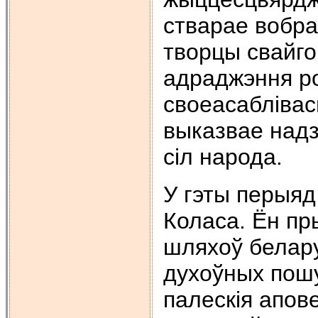
стварае вобра
творцы свайго 
адраджэння ро
своеасаблівас
выказвае над
сіл народа.
У гэты перыя
Коласа. Ён пр
шляхоў беларус
духоўных пошу
палескія апове