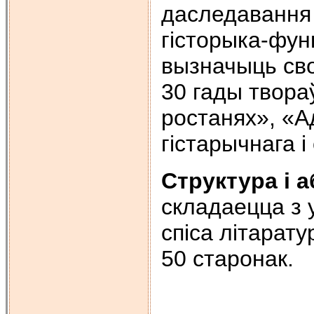
даследавання 
гiсторыка-фун
вызначыць сво
30 гады твора
ростанях», «А
гiстарычнага i
Структура i 
складаецца з 
спiса літарат
50 старонак.