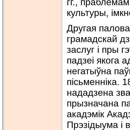
гг., праблема
культуры, імк
Другая палова 
грамадскай дз
заслуг і пры 
падзеі якога а
негатыўна па
пісьменніка. 1
нададзена зва
прызначана па
акадэмік Акадэ
Прэзідыума і в