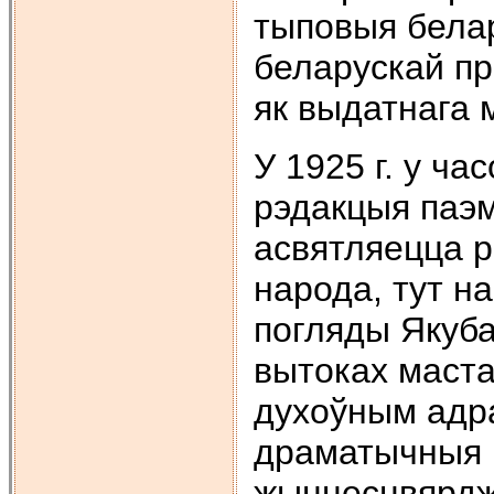
тыповыя белар
беларускай п
як выдатнага 
У 1925 г. у ч
рэдакцыя паэ
асвятляецца р
народа, тут н
погляды Якуба
вытоках маста
духоўным адра
драматычныя 
жыццесцвярджа