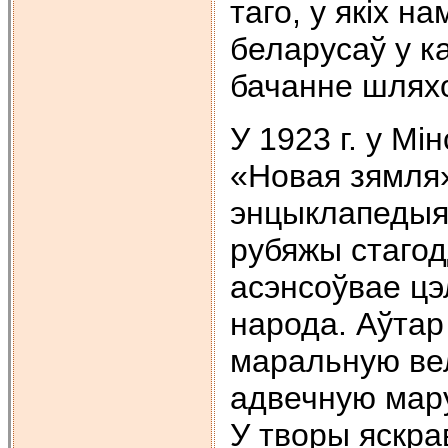
таго, у якіх 
беларусаў у ка
бачанне шляхо
У 1923 г. у М
«Новая зямля»
энцыклапедыя
рубяжы стагод
асэнсоўвае цэ
народа. Аўтар
маральную вел
адвечную мару
У творы яскра