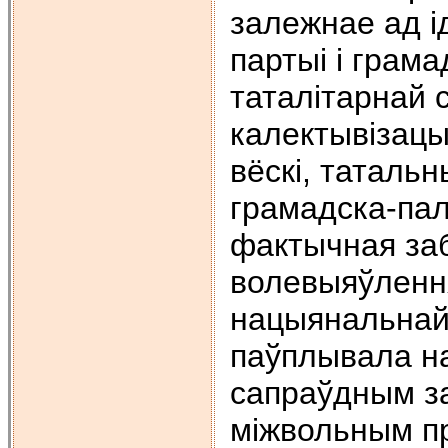
залежнае ад і
партыі і грам
таталітарнай 
калектывізацы
вёскі, татальн
грамадска-пал
фактычная заб
волевыяўлення
нацыянальнай 
паўплывала на
сапраўдным за
міжвольным п