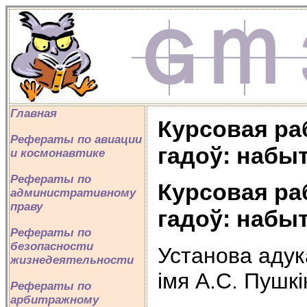
Главная
Курсовая ра
Рефераты по авиации
гадоў: набыт
и космонавтике
Рефераты по
Курсовая ра
административному
праву
гадоў: набыт
Рефераты по
безопасности
Установа адук
жизнедеятельности
iмя А.С. Пушк
Рефераты по
арбитражному