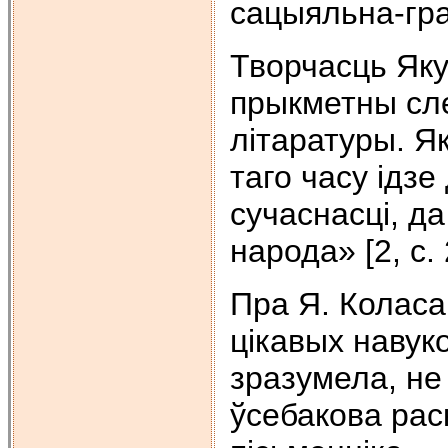
сацыяльна-грам
Творчасць Яку
прыкметны сле
лiтаратуры. Я
таго часу iдзе 
сучаснасцi, д
народа» [2, с. 
Пра Я. Коласа
цiкавых навук
зразумела, не 
ўсебакова рас