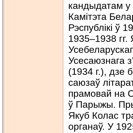
кандыдатам у
Камітэта Бел
Рэспублікі ў 1
1935–1938 гг. 
Усебеларускага
Усесаюзнага з
(1934 г.), дзе
саюзаў літарат
прамовай на 
ў Парыжы. Пры
Якуб Колас тра
органаў. У 192