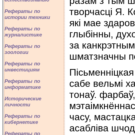
разам з тым ш
творчасці Я. 
Рефераты по
истории техники
які мае здаро
Рефераты по
глыбінны, дух
журналистике
за канкрэтным
Рефераты по
зоологии
шматзначны пс
Рефераты по
Пісьменніцкая
инвестициям
сабе вельмі х
Рефераты по
информатике
тонаў. фарбаў
Исторические
мэтаімкнённас
личности
часу, мастацк
Рефераты по
кибернетике
асабліва шчод
Рефераты по