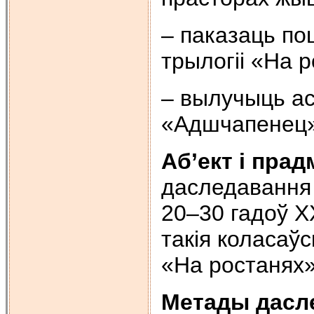
– паказаць по
трылогіі «На 
– вылучыць а
«Адшчапенец» 
Аб’ект i пра
даследавання 
20–30 гадоў X
такiя коласаў
«На ростанях»
Метады дасл