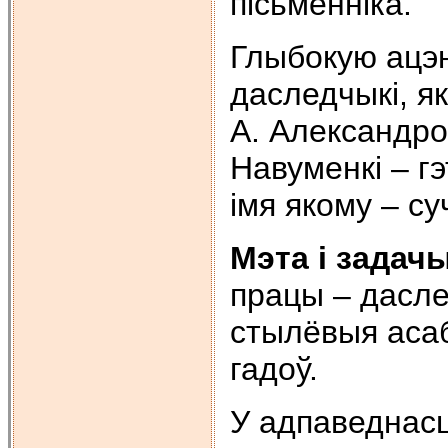
пiсьменнiка.
Глыбокую ацэн
даследчыкi, як
А. Александров
Навуменкi – г
iмя якому – с
Мэта i задач
працы – дасле
стылёвыя асаб
гадоў.
У адпаведнасц