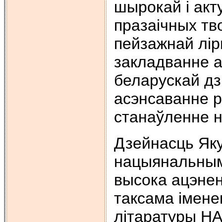
шырокай і акт
празаічных тво
пейзажнай ліры
закладванне а
беларускай дз
асэнсаванне р
станаўленне н
Дзейнасць Яку
нацыянальным
высока ацэнен
таксама імене
літаратуры НА