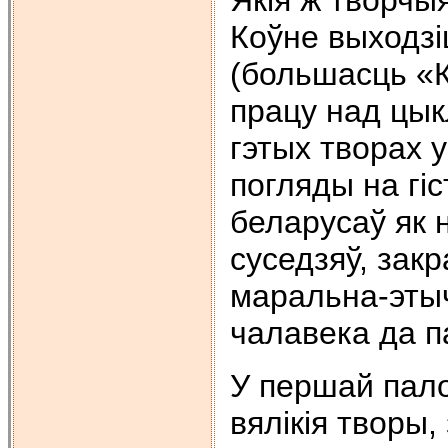
Коўне выходзі
(большасць «К
працу над цык
гэтых творах
погляды на гі
беларусаў як 
суседзяў, зак
маральна-эты
чалавека да п
У першай пало
вялікія творы