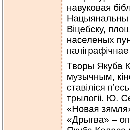
навуковая біб
Нацыянальны 
Віцебску, плош
населеных пун
паліграфічнае
Творы Якуба 
музычным, кін
ставіліся п’ес
трылогіі. Ю. 
«Новая зямля»
«Дрыгва» – оп