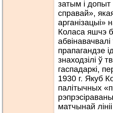
затым і допыт 
справай», як
арганізацыі» н
Коласа яшчэ б
абвінавачвалі
прапагандзе і
знаходзілі ў т
гаспадаркі, пе
1930 г. Якуб 
палітычных «
рэпрэсіраваны 
матчынай лініі