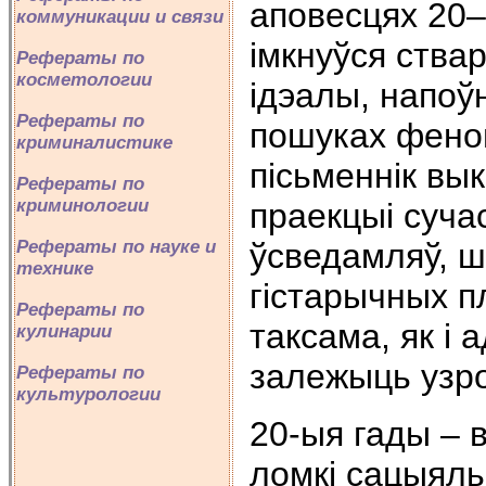
аповесцях 20–
коммуникации и связи
імкнуўся ств
Рефераты по
косметологии
ідэалы, напоў
Рефераты по
пошуках фено
криминалистике
пісьменнік вы
Рефераты по
криминологии
праекцыі сучас
ўсведамляў, ш
Рефераты по науке и
технике
гістарычных пл
Рефераты по
таксама, як і 
кулинарии
залежыць узро
Рефераты по
культурологии
20-ыя гады – 
ломкi сацыяль