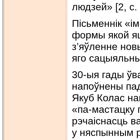
людзей» [2, с. 
Пiсьменнiк «i
формы якой яш
з’яўленне новы
яго сацыяльныя
30-ыя гады ўв
напоўнены пад
Якуб Колас на
«па-мастацку 
рэчаiснасць ва
у няспынным р