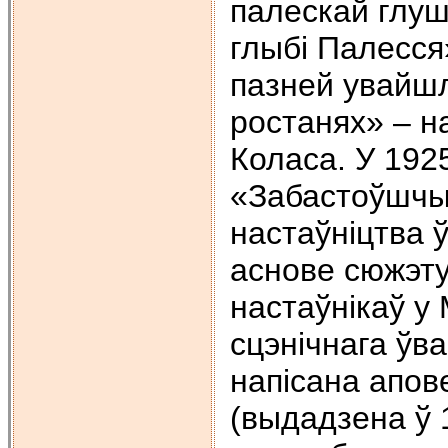
палескай глушы
глыбі Палесся»
пазней увайшлі
ростанях» – н
Коласа. У 1925
«Забастоўшчык
настаўніцтва 
аснове сюжэту
настаўнікаў у
сцэнічнага ўва
напісана апов
(выдадзена ў 