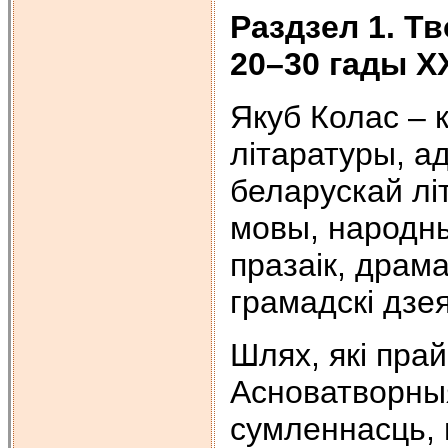
Раздзел 1. Т
20–30 гады
X
Якуб Колас – к
літаратуры, ад
беларускай лі
мовы, народны
празаік, драма
грамадскі дзея
Шлях, які пра
Асноватворныя
сумленнасць,