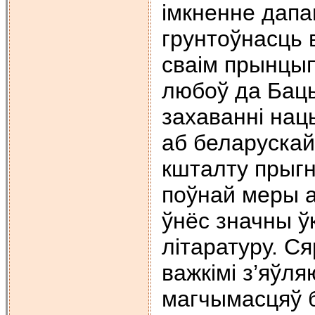
імкненне дапа
грунтоўнасць 
сваім прынцып
любоў да Баць
захаванні нац
аб беларускай
кшталту прыгн
поўнай меры ад
ўнёс значны ў
літаратуру. С
важкімі з’яў
магчымасцяў 