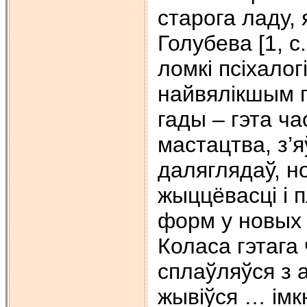
старога ладу, 
Голубева [1, с
ломкi псiхалог
найвялiкшым п
гады – гэта ч
мастацтва, з’
даляглядаў, н
жыццёвасцi i 
форм у новых у
Коласа гэтага 
сплаўляўся з 
жывiўся … iмк