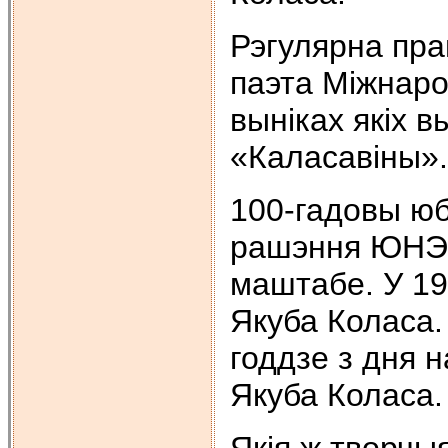
Рэгулярна пра
паэта Міжнаро
выніках якіх 
«Каласавіны».
100-гадовы юб
рашэння ЮНЭС
маштабе. У 19
Якуба Коласа. 
годдзе з дня 
Якуба Коласа.
Якія ж творчыя