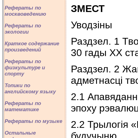
ЗМЕСТ
Рефераты по
москвоведению
Уводзiны
Рефераты по
экологии
Раздзел. 1 Тв
Краткое содержание
произведений
30 гады XX ст
Рефераты по
Раздзел. 2 Жа
физкультуре и
спорту
адметнасці тв
Топики по
английскому языку
2.1 Апавяданн
Рефераты по
эпоху рэвалю
математике
Рефераты по музыке
2.2 Трылогія 
Остальные
будучыню