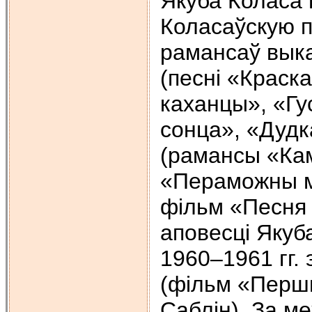
Якуба Коласа 
Коласаўскую п
рамансаў выка
(песні «Краск
каханцы», «Гус
сонца», «Дудка
(рамансы «Кам
«Пераможны ма
фільм «Песня 
аповесці Якуб
1960–1961 гг.
(фільм «Перш
Саблін). За м