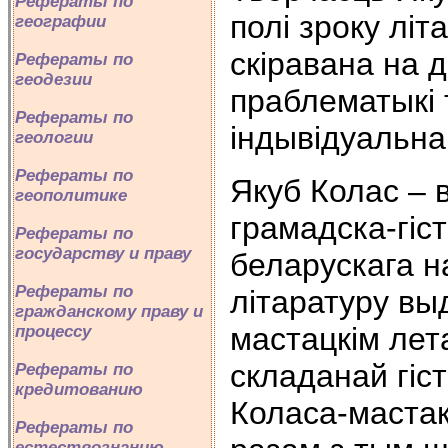
Рефераты по
полi зроку лiт
географии
скiравана на
Рефераты по
геодезии
праблематыкi 
Рефераты по
iндывiдуальна
геологии
Рефераты по
Якуб Колас – в
геополитике
грамадска-гіс
Рефераты по
государству и праву
беларускага н
Рефераты по
літаратуру вы
гражданскому праву и
мастацкім лет
процессу
складанай гіс
Рефераты по
кредитованию
Коласа-мастак
Рефераты по
естествознанию