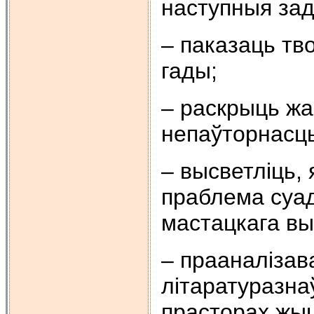
наступныя зад
– паказаць тв
гады;
– раскрыць жа
непаўторнасць
– высветліць,
праблема суад
мастацкага в
– прааналізав
літаратуразна
прасторах жыц