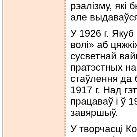
рэалізму, які
але выдаваўся
У 1926 г. Яку
волі» аб цяжк
сусветнай вай
пратэстных на
стаўлення да
1917 г. Над г
працаваў і ў 19
завяршыў.
У творчасці Ко