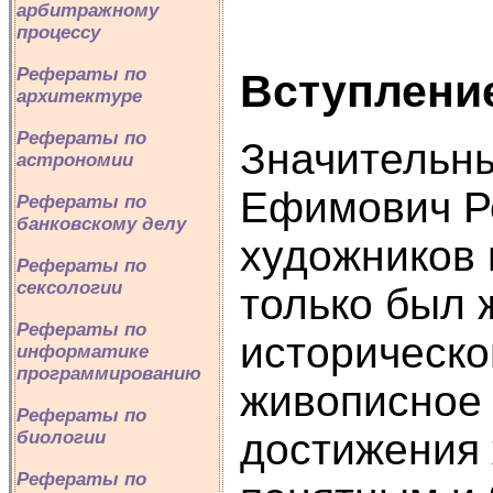
арбитражному
процессу
Рефераты по
Вступлени
архитектуре
Рефераты по
Значительны
астрономии
Ефимович Ре
Рефераты по
банковскому делу
художников 
Рефераты по
сексологии
только был 
Рефераты по
историческо
информатике
программированию
живописное 
Рефераты по
достижения 
биологии
Рефераты по