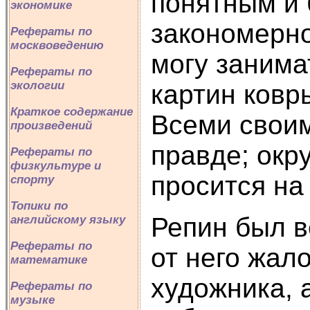
понятным и 
экономике
закономерно
Рефераты по
москвоведению
могу занима
Рефераты по
экологии
картин ковр
Краткое содержание
Всеми своим
произведений
правде; окр
Рефераты по
физкультуре и
просится на
спорту
Топики по
Репин был 
английскому языку
Рефераты по
от него жал
математике
художника, а
Рефераты по
музыке