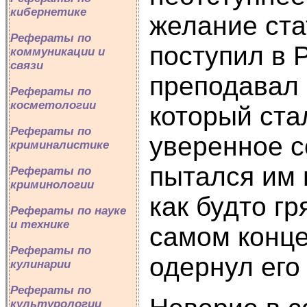
кибернетике
желание ста
Рефераты по
поступил в 
коммуникации и
связи
преподавал 
Рефераты по
косметологии
который ста
Рефераты по
уверенное с
криминалистике
пытался им 
Рефераты по
криминологии
как будто гр
Рефераты по науке
и технике
самом конце
Рефераты по
одернул его
кулинарии
Рефераты по
культурологии