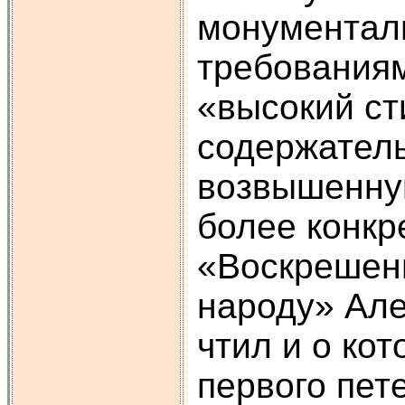
монументаль
требованиям
«высокий ст
содержатель
возвышенную
более конкр
«Воскрешени
народу» Але
чтил и о кот
первого пет