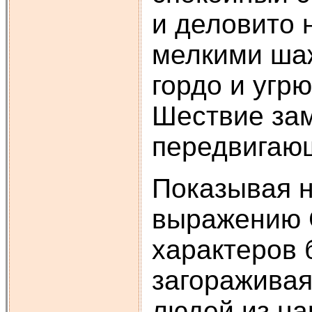
и деловито 
мелкими шаж
гордо и угр
Шествие зам
передвигаю
Показывая н
выражению С
характеров 
загораживая
людей из на