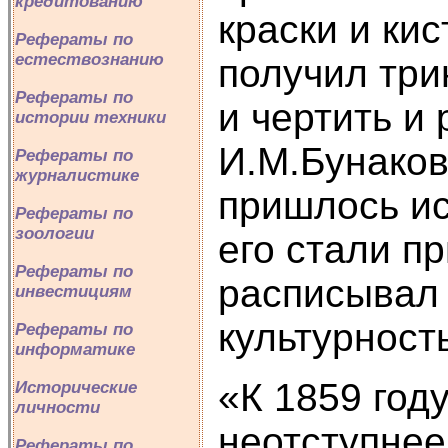
кредитованию
краски и ки
Рефераты по
естествознанию
получил три
Рефераты по
и чертить и
истории техники
И.М.Бунаков
Рефераты по
журналистике
пришлось ис
Рефераты по
зоологии
его стали п
Рефераты по
расписывал 
инвестициям
культурност
Рефераты по
информатике
«К 1859 год
Исторические
личности
неотступнее
Рефераты по