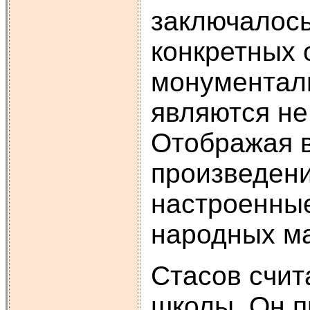
заключалось
конкретных 
монументаль
являются не
Отображая в
произведени
настроенные
народных ма
Стасов счит
школы. Он п