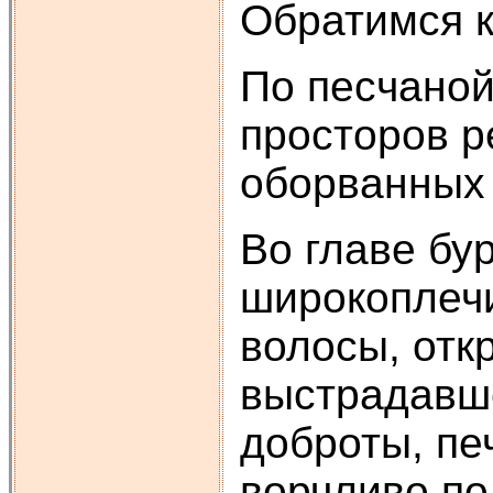
Обратимся к
По песчаной
просторов р
оборванных 
Во главе бу
широкоплечи
волосы, отк
выстрадавше
доброты, пе
ворчливо по