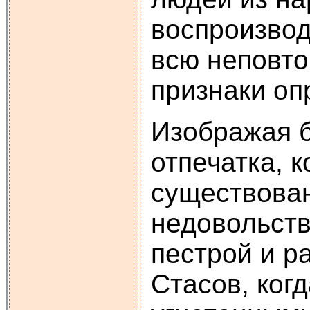
воспроизвод
всю неповто
признаки оп
Изображая б
отпечатка, 
существован
недовольств
пестрой и р
Стасов, ког