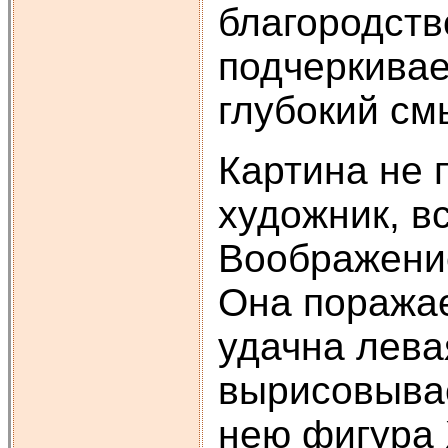
благородств
подчеркивае
глубокий см
Картина не 
художник, в
Воображение
Она поражае
удачна лева
вырисовывае
нею фигура 