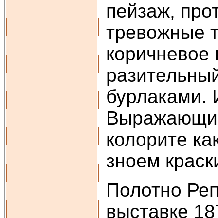
пейзаж, про
тревожные т
коричневое 
разительный
бурлаками. 
Выражающий 
колорите ка
зноем краск
Полотно Реп
выставке 18