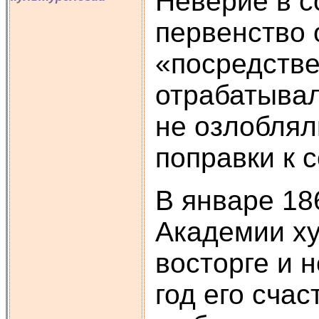
Неверие в с
первенство 
«посредств
отрабатывал
не озлоблял
поправки к 
В январе 18
Академии ху
восторге и 
год его сча