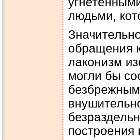
угнетенными
людьми, кот
Значительно
обращения к
лаконизм из
могли бы со
безбрежными
внушительно
безраздельн
построения 