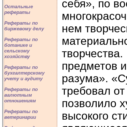
себя», по в
Остальные
рефераты
многокрасоч
Рефераты по
нем творчес
биржевому делу
материально
Рефераты по
ботанике и
творчества.
сельскому
хозяйству
предметов и
Рефераты по
бухгалтерскому
разума». «С
учету и аудиту
требовал от
Рефераты по
валютным
позволило х
отношениям
Рефераты по
высокого ст
ветеринарии