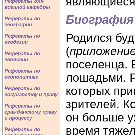
являющиеся 
Рефераты для
военной кафедры
Биография 
Рефераты по
географии
Родился буд
Рефераты по
геодезии
(
приложени
Рефераты по
геологии
поселенца. 
Рефераты по
лошадьми. Р
геополитике
которых при
Рефераты по
государству и праву
зрителей. К
Рефераты по
гражданскому праву
он больше у
и процессу
время тяжел
Рефераты по