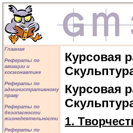
Главная
Курсовая р
Рефераты по
авиации и
Скульптура
космонавтике
Рефераты по
Курсовая р
административному
праву
Скульптура
Рефераты по
безопасности
1. Творчест
жизнедеятельности
Рефераты по