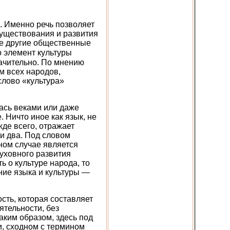
. Именно речь позволяет
существования и развития
все другие общественные
то элемент культуры
ачительно. По мнению
м всех народов,
слово «культура»
лась веками или даже
 Ничто иное как язык, не
жде всего, отражает
 и два. Под словом
ном случае является
духовного развития
ь о культуре народа, то
ние языка и культуры —
сть, которая составляет
ятельности, без
аким образом, здесь под
и, сходном с термином