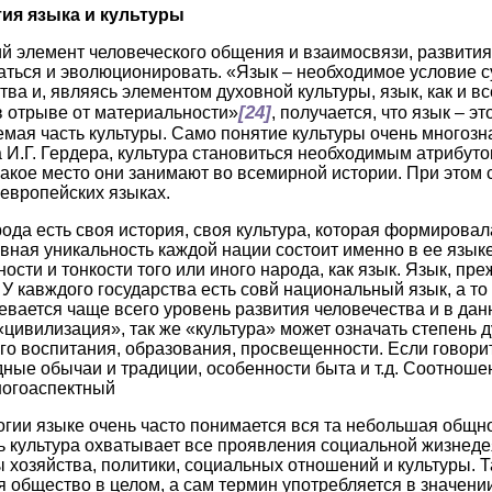
тия языка и культуры
й элемент человеческого общения и взаимосвязи, развития
аться и эволюционировать. «Язык – необходимое условие 
тва и, являясь элементом духовной культуры, язык, как и 
[24]
 отрыве от материальности»
, получается, что язык – э
мая часть культуры. Само понятие культуры очень многозн
И.Г. Гердера, культура становиться необходимым атрибуто
 какое место они занимают во всемирной истории. При этом 
 европейских языках.
рода есть своя история, своя культура, которая формирова
вная уникальность каждой нации состоит именно в ее языке.
ости и тонкости того или иного народа, как язык. Язык, пре
У кавждого государства есть совй национальный язык, а то
евается чаще всего уровень развития человечества и в дан
цивилизация», так же «культура» может означать степень 
го воспитания, образования, просвещенности. Если говорит
ные обычаи и традиции, особенности быта и т.д. Соотноше
ногоаспектный
огии языке очень часто понимается вся та небольшая общно
сь культура охватывает все проявления социальной жизнеде
 хозяйства, политики, социальных отношений и культуры. Т
я общество в целом, а сам термин употребляется в значени