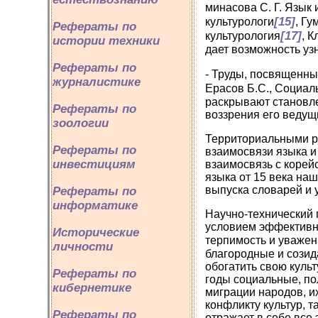
минасова С. Г. Язык
[15]
культурологи
, Г
Рефераты по
[17]
культурология
, К
истории техники
дает возможность уз
Рефераты по
- Труды, посвященны
журналистике
Ерасов Б.С., Социал
раскрывают становле
Рефераты по
воззрения его ведущ
зоологии
Территориальными ра
Рефераты по
взаимосвязи языка и 
инвестициям
взаимосвязь с корей
языка от 15 века наш
выпуска словарей и 
Рефераты по
информатике
Научно-технический 
условием эффективно
Исторические
терпимость и уважен
личности
благородные и созид
обогатить свою куль
Рефераты по
годы социальные, по
кибернетике
миграции народов, и
конфликту культур, т
Рефераты по
отражает в себе все 