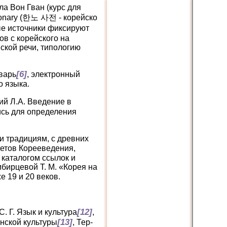
ла Вон Гван (курс для
tionary (한노 사전 - корейско
ые источники фиксируют
в с корейского на
ской речи, типологию
[6]
оварь
, электронный
о языка.
ий Л.А. Введение в
ись для определения
и традициям, с древних
етов Корееведения,
 каталогом ссылок и
бирцевой Т. М. «Корея на
 19 и 20 веков.
[12]
. Г. Язык и культура
,
[13]
нской культуры
, Тер-