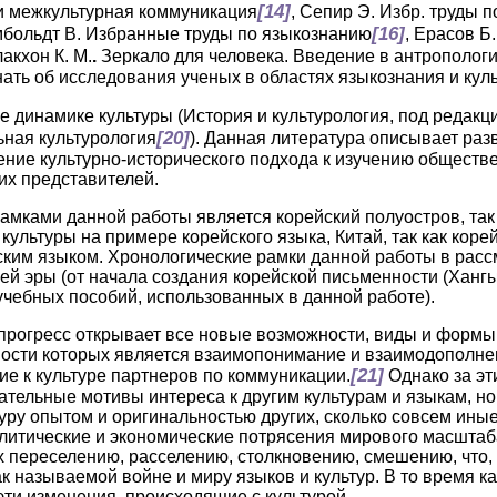
[14]
 и межкультурная коммуникация
, Сепир Э. Избр. труды 
[16]
умбольдт В. Избранные труды по языкознанию
, Ерасов Б
лакхон К. М.
.
Зеркало для человека. Введение в антрополог
нать об исследования ученых в областях языкознания и кул
е динамике культуры (История и культурология, под редак
[20]
ьная культурология
). Данная литература описывает раз
ние культурно-исторического подхода к изучению обществе
их представителей.
мками данной работы является корейский полуостров, так
культуры на примере корейского языка, Китай, так как коре
ским языком. Хронологические рамки данной работы в расс
ей эры (от начала создания корейской письменности (Хангыл
учебных пособий, использованных в данной работе).
прогресс открывает все новые возможности, виды и форм
сти которых является взаимопонимание и взаимодополнени
[21]
ие к культуре партнеров по коммуникации.
Однако за эт
ательные мотивы интереса к другим культурам и языкам, но
туру опытом и оригинальностью других, сколько совсем ины
литические и экономические потрясения мирового масштаб
х переселению, расселению, столкновению, смешению, что, 
ак называемой войне и миру языков и культур. В то время ка
эти изменения, происходящие с культурой.