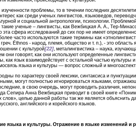
и изученности проблемы, то в течении последних десятилет
терес как среди ученых лингвистов, языковедов, переводчи
ьтурной и социальной антропологии, психологии. Проблемо
такие ученые – лингвисты, как Вежбицкая А. А., Тер-Минасо
то эта сфера исследований до сих пор не имеет определенно
более часто используются такие термины как «этнолингвист
греч. Éthnos - народ, племя, общество и т. п.), - это облас
[22]
ношении с культурой
, металингвистика – наука, изучающ
чем они говорят, как они используют определенные лингвис
ы, как язык взаимодействует с остальной частью культуры и
освязь языка и культуры — вопрос сложный и многоаспект
одны по характеру своей лексики, синтаксиса и пунктуации
жными, могут полностью игнорироваться языками, отража
последние, в свою очередь, могут проводить различия, непо
а Сепира Анна Вежбицкая приводит в своей книге «Поним
 слов», целью данной работы так же является объяснить 
сского, английского и корейского языков.
ие языка и культуры. Отражение в языке изменений и