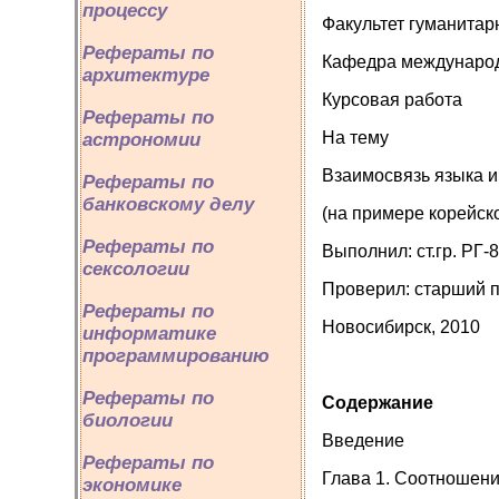
процессу
Факультет гуманитар
Рефераты по
Кафедра международ
архитектуре
Курсовая работа
Рефераты по
На тему
астрономии
Взаимосвязь языка и
Рефераты по
банковскому делу
(на примере корейск
Рефераты по
Выполнил: ст.гр. РГ-
сексологии
Проверил: старший п
Рефераты по
Новосибирск, 2010
информатике
программированию
Рефераты по
Содержание
биологии
Введение
Рефераты по
Глава 1. Соотношени
экономике