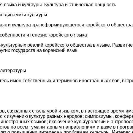
я языка и культуры. Культура и этническая общность
ке динамики культуры
язык и культура трансформирующегося корейского общества
собенности и генезис корейского языка
-культурных реалий корейского общества в языке. Развитие
угих государств на корейский язык
 литературы
тель имен собственных и терминов иностранных слов, встр
ов, связанных с культурой и языком, в настоящее время им
к изучению культур разных народов; симпозиумы, конфере
 иностранных языков; включение культурологии и антропол
истов по всем гуманитарным направлениям и даже в прогр
вует о повышении интереса к проблемам культуры. Интерес