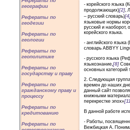
Рефераты по
- корейского языка (
географии
[2]
продолжающих)
, 
[4
– русский словарь)
Рефераты по
языковые нормы коре
геодезии
русский и наоборот,
корейского языка.
Рефераты по
геологии
- английского языка 
словарь ABBYY Lingv
Рефераты по
геополитике
- русского языка (Р
[8]
языкознание,
Сове
Рефераты по
основных категорий 
государству и праву
2. Следующая группа
Рефераты по
времен до наших дней:
гражданскому праву и
данный сайт позволя
книжными материалам
процессу
[1
перекрестке эпох»
Рефераты по
В данной работе исп
кредитованию
- Работы, посвященн
Рефераты по
Вежбицкая А. Понима
естествознанию