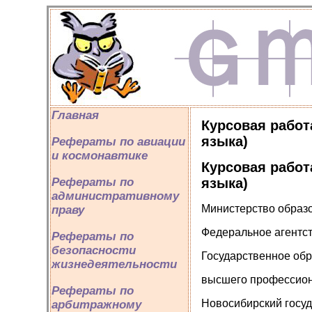
Главная
Курсовая работ
языка)
Рефераты по авиации
и космонавтике
Курсовая работ
языка)
Рефераты по
административному
Министерство образ
праву
Федеральное агентс
Рефераты по
безопасности
Государственное об
жизнедеятельности
высшего профессион
Рефераты по
Новосибирский госуд
арбитражному