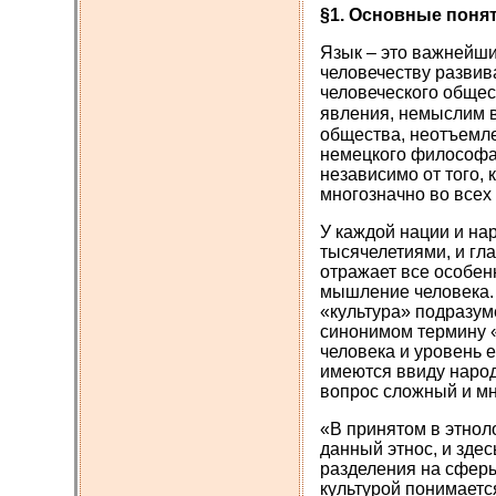
§
1. Основные поня
Язык – это важнейши
человечеству развив
человеческого общес
явления, немыслим в
общества, неотъемле
немецкого философа 
независимо от того,
многозначно во всех
У каждой нации и на
тысячелетиями, и гла
отражает все особенн
мышление человека. 
«культура» подразум
синонимом термину «
человека и уровень е
имеются ввиду народ
вопрос сложный и м
«В принятом в этнол
данный этнос, и зде
разделения на сферы
культурой понимаетс