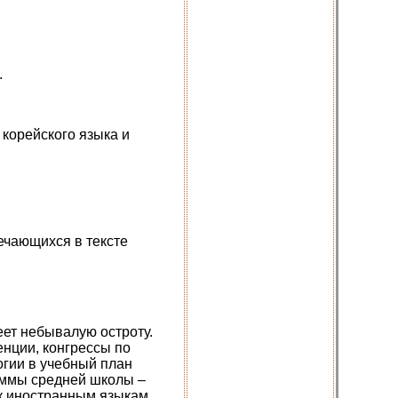
.
 корейского языка и
ечающихся в тексте
еет небывалую остроту.
нции, конгрессы по
огии в учебный план
аммы средней школы –
 к иностранным языкам