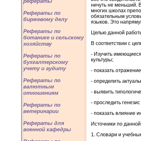
рефераты
ничуть не меньший. 
многих школах препо
Рефераты по
обязательным услови
биржевому делу
языков. Это напрям
Рефераты по
Целью данной работы
ботанике и сельскому
В соответствии с це
хозяйству
- Изучить имеющиеся
Рефераты по
культуры;
бухгалтерскому
учету и аудиту
- показать отражени
Рефераты по
- определить актуал
валютным
- выявить типологич
отношениям
- проследить генезис
Рефераты по
ветеринарии
- показать влияние и
Рефераты для
Источники по данной
военной кафедры
1. Словари и учебны