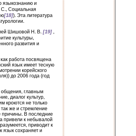
по языкознанию и
. С., Социальная
[18]
ию
). Эта литература
ьтурологии.
[19]
цией Шишовой Н. В.
,
витие культуры,
нного развития и
 как работа посвящена
йский язык имеет тесную
мотрении корейского
я)) до 2006 года (год
ы общения, главным
е, диалог культур,
им кроются не только
 так же и стремление
е причины. В последние
а привели к небывалой
разумеется, приводит к
к язык сохраняет и