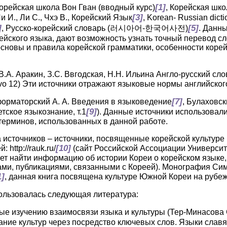
[1]
Корейская школа Вон Гван (вводный курс)
, Корейская шко
[3]
Ли И., Ли С., Чхэ В., Корейский Язык
, Korean- Russian dic
]
[5]
, Русско-корейский словарь (러시아어-한국어사전)
. Данн
йского языка, дают возможность узнать точный перевод сло
 основы и правила корейской грамматики, особенности корей
(В.А. Аракин, З.С. Ввгодская, Н.Н. Ильина Англо-русский сл
o 12) Эти источники отражают языковые нормы английског
[7]
еформаторский А. А. Введения в языковедение
, Булаховск
[9]
тское языкознание, т.1
). Данные источники использовал
терминов, использованных в данной работе.
 источников – источники, посвященные корейской культуре 
[10]
 http://rauk.ru/
(сайт Российской Ассоциации Университ
ет найти информацию об истории Кореи о корейском языке,
и, публикациями, связанными с Кореей). Монография Сим
1]
, данная книга посвящена культуре Южной Кореи на рубеже
ользовалась следующая литература:
ые изучению взаимосвязи языка и культуры (Тер-Минасова С
ние культур через посредство ключевых слов. Языки славя