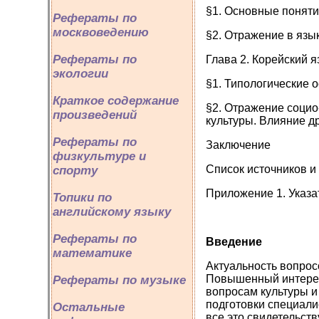
§1. Основные поняти
Рефераты по
москвоведению
§2. Отражение в язы
Рефераты по
Глава 2. Корейский 
экологии
§1. Типологические о
Краткое содержание
§2. Отражение социо
произведений
культуры. Влияние др
Рефераты по
Заключение
физкультуре и
Список источников и
спорту
Приложение 1. Указа
Топики по
английскому языку
Рефераты по
Введение
математике
Актуальность вопрос
Повышенный интерес 
Рефераты по музыке
вопросам культуры и
подготовки специал
Остальные
все это свидетельст