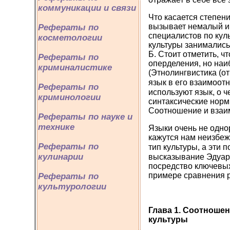
коммуникации и связи
Что касается степен
вызывает немалый ин
Рефераты по
специалистов по кул
косметологии
культуры занимались 
Б. Стоит отметить, ч
Рефераты по
оперделения, но наи
криминалистике
(Этнолингвистика (от 
язык в его взаимоот
Рефераты по
используют язык, о 
криминологии
синтаксические норм
Соотношение и взаим
Рефераты по науке и
технике
Языки очень не однор
кажутся нам неизбе
Рефераты по
тип культуры, а эти 
кулинарии
высказывание Эдуард
посредство ключевых
примере сравнения ру
Рефераты по
культурологии
Глава 1. Соотношен
культуры