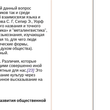
ий данный вопрос
ков так и среди
й взаимосвязи языка и
ва С. Г, Сепир Э., Уорф
го названия и точного
ика» и "металингвистика",
ть языкознания, изучающая
ая то, для чего люди
тические формы,
 духом общества).
ный.
. Различия, которые
ющими совершенно иной
[23]
нятные для нас.
Это
ание культур через
данное высказывание на
 развития общественной