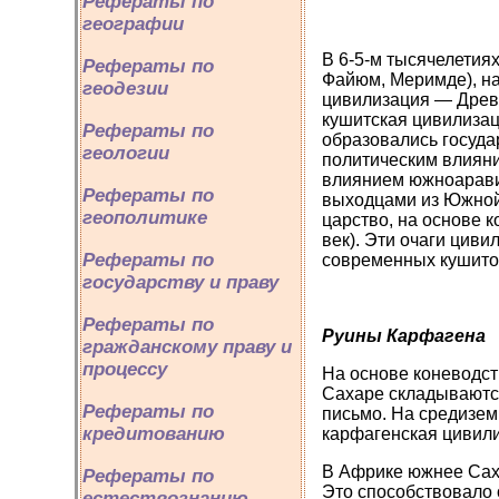
Рефераты по
географии
В 6-5-м тысячелетиях
Рефераты по
Файюм, Меримде), на
геодезии
цивилизация — Древн
кушитская цивилизаци
Рефераты по
образовались госуда
геологии
политическим влияни
влиянием южноаравий
Рефераты по
выходцами из Южной 
геополитике
царство, на основе 
век). Эти очаги цив
Рефераты по
современных кушито
государству и праву
Рефераты по
Руины Карфагена
гражданскому праву и
процессу
На основе коневодст
Сахаре складываются
Рефераты по
письмо. На средиземн
кредитованию
карфагенская цивили
В Африке южнее Саха
Рефераты по
Это способствовало 
естествознанию