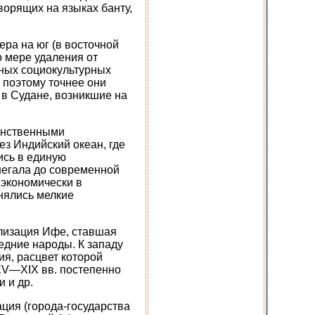
орящих на языках банту,
ра на юг (в восточной
о мере удаления от
ных социокультурных
 поэтому точнее они
 в Судане, возникшие на
динственными
з Индийский океан, где
ись в единую
негала до современной
 экономически в
инялись мелкие
илизация Ифе, ставшая
едние народы. К западу
я, расцвет которой
XV—XIX вв. постепенно
 и др.
ция (города-государства