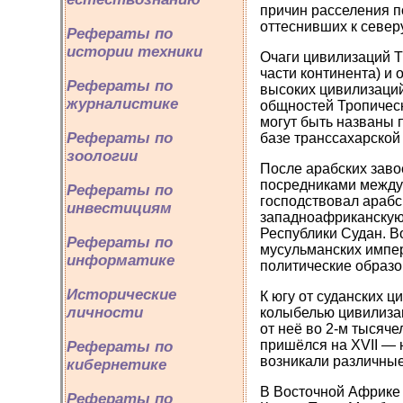
причин расселения п
оттеснивших к север
Рефераты по
истории техники
Очаги цивилизаций Т
части континента) и 
Рефераты по
высоких цивилизаци
журналистике
общностей Тропическ
могут быть названы 
Рефераты по
базе транссахарской
зоологии
После арабских заво
посредниками между 
Рефераты по
господствовал арабс
инвестициям
западноафриканскую,
Республики Судан. В
Рефераты по
мусульманских импери
информатике
политические образо
Исторические
К югу от суданских 
личности
колыбелью цивилизац
от неё во 2-м тысяч
пришёлся на XVII — 
Рефераты по
возникали различные
кибернетике
В Восточной Африке 
Рефераты по