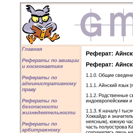
Главная
Реферат: Айнск
Рефераты по авиации
Реферат: Айнск
и космонавтике
1.1.0. Общие сведени
Рефераты по
административному
1.1.1. Айнский язык (
праву
1.1.2. Родственные 
Рефераты по
индоевропейскими и 
безопасности
1.1.3. К началу I ты
жизнедеятельности
Хоккайдо и значител
неясным), южную час
Рефераты по
часть полуострова К
арбитражному
сохранились лишь на