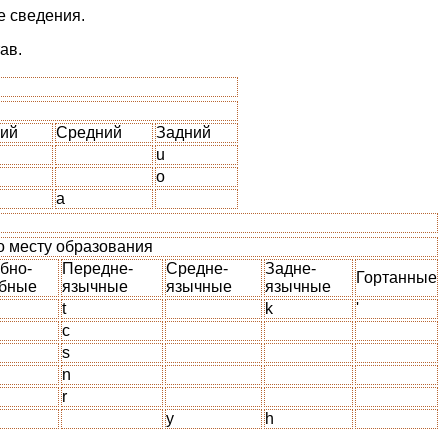
е сведения.
ав.
ий
Средний
Задний
u
o
a
о месту образования
бно-
Передне-
Средне-
Задне-
Гортанные
убные
язычные
язычные
язычные
t
k
'
c
s
n
r
y
h