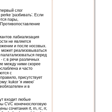
 первый слог
perke 'разбивать'. Если
ются пары,
'. Противопоставление
рмантов лабиализация
ости не является
ложении и после носовых.
но может реализовываться
ет палатализоваться перед
- r; в речи различных
чие между ними скорее
ослаблена и часто
аются с
правило, присутствует
у: kukor 'я имею'
 необязателен и в
гут входит любые
туры CVC конечнослоговую
ы сочетания rt, rn, rc, rr,