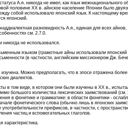
статуса А.я. никогда не имел, как язык межнационального 
рвой половине XX в. айнское население Японии было двуяз
ежду собой использовало японский язык. К настоящему вр
ся японский.
 наддиалектная разновидность А.я., единая для всех айнов
собенностях см. 2.7.0.
и никогда не использовался.
письменным языком (грамотные айны использовали японский
сьменности (в частности, английским миссионером Дж. Беч
не изучена. Можно предполагать, что в эпосе отражена боле
оских диалектов.
кты в том виде, в котором они были изучены в XX в., испы
мимо большого количества лексических заимствований (см. 
ния в фонетике и грамматике: в области фонетики - ослабл
начале фонетического слова (обычно лишь в японских заимс
е употребительности префиксов, в частности, с пространст
ения частиц и вспомогательных глаголов.
ая характеристика.