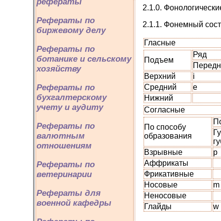
рефераты
2.1.0. Фонологически
Рефераты по
2.1.1. Фонемный сост
биржевому делу
Гласные
Рефераты по
Ряд
ботанике и сельскому
Подъем
Передн
хозяйству
Верхний
i
Средний
e
Рефераты по
бухгалтерскому
Нижний
учету и аудиту
Согласные
П
Рефераты по
По способу
Гу
валютным
образования
г
отношениям
Взрывные
p
Аффрикаты
Рефераты по
Фрикативные
ветеринарии
Носовые
m
Рефераты для
Неносовые
военной кафедры
Глайды
w