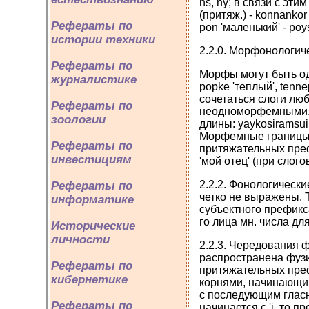
ns, ny; в связи с эти
(притяж.) - konnankor 
Рефераты по
pon 'маленький' - poy
истории техники
2.2.0. Морфонологич
Рефераты по
Морфы могут быть одн
журналистике
popke 'теплый', tenn
сочетаться слоги лю
Рефераты по
неодноморфемными. 
зоологии
длины: yaykosiramsuip
Морфемные границы м
Рефераты по
притяжательных префик
инвестициям
'мой отец' (при слого
2.2.2. Фонологическ
Рефераты по
четко не выражены. 
информатике
субъектного префикса
го лица мн. числа дл
Исторические
личности
2.2.3. Чередования
распространена фузи
Рефераты по
притяжательных префик
кибернетике
корнями, начинающим
с последующим гласным 
Рефераты по
начинается с 'i, то пр