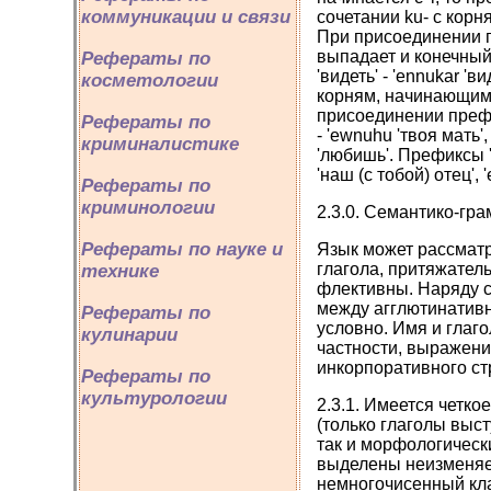
коммуникации и связи
сочетании ku- с корня
При присоединении п
выпадает и конечный
Рефераты по
'видеть' - 'ennukar '
косметологии
корням, начинающимся
присоединении префикс
Рефераты по
- 'ewnuhu 'твоя мать',
криминалистике
'любишь'. Префиксы '
'наш (с тобой) отец', 
Рефераты по
криминологии
2.3.0. Семантико-гр
Рефераты по науке и
Язык может рассматр
глагола, притяжател
технике
флективны. Наряду с
между агглютинативн
Рефераты по
условно. Имя и глаг
кулинарии
частности, выражени
инкорпоративного ст
Рефераты по
культурологии
2.3.1. Имеется четко
(только глаголы выст
так и морфологическ
выделены неизменяем
немногочисенный кла