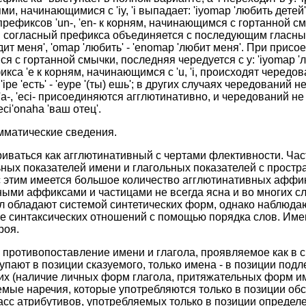
ми, начинающимися с 'iy, 'i выпадает: 'iyomap 'любить детей
рефиксов 'un-, 'en- к корням, начинающимся с гортанной с
 согласный префикса объединяется с последующим гласным
видит меня', 'omap 'любить' - 'enomap 'любит меня'. При присо
 с гортанной смычки, последняя чередуется с y: 'iyomap 'л
а 'e к корням, начинающимся с 'u, 'i, происходят чередования
 'ipe 'есть' - 'eype '(ты) ешь'; в других случаях чередований 
a-, 'eci- присоединяются агглютинативно, и чередований не 
'eci'onaha 'ваш отец'.
амматические сведения.
иваться как агглютинативный с чертами флективности. Час
ьных показателей имени и глагольных показателей с прост
 этим имеется большое количество агглютинативных аффик
ыми аффиксами и частицами не всегда ясна и во многих с
ол обладают системой синтетических форм, однако наблюда
е синтаксических отношений с помощью порядка слов. Име
роя.
е противопоставление имени и глагола, проявляемое как в 
упают в позиции сказуемого, только имена - в позиции под
их (наличие личных форм глагола, притяжательных форм им
ые наречия, которые употребляются только в позиции обс
сс атрибутивов, употребляемых только в позиции определе