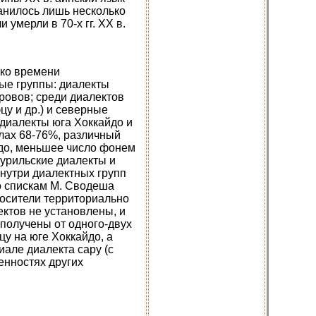
анилось лишь несколько
 умерли в 70-х гг. XX в.
 ко времени
ные группы: диалекты
ровов; среди диалектов
цу и др.) и северные
а диалекты юга Хоккайдо и
лах 68-76%, различный
йдо, меньшее число фонем
-курильские диалекты и
нутри диалектных групп
о спискам М. Сводеша
носители территориально
ктов не установлены, и
 получены от одного-двух
цу на юге Хоккайдо, а
але диалекта сару (с
енностях других