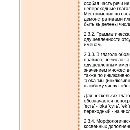
особая часть речи н
непереходные глаголы
Местоимения по свои
демонстративами или
быть выделены числи
2.3.2. Грамматическа
одушевленности отсут
именам.
2.3.3. В глаголе обоз
правило, не число сам
одушевленным именам
значением множествен
также по инклюзивности
'a'oka 'мы (инклюзивн
к любому числу собе
Для нескольких глаго
обозначается непосре
'есть' - 'oka 'суть', 'e
переходный - на число
2.3.4. Морфологичес
косвенных дополнени