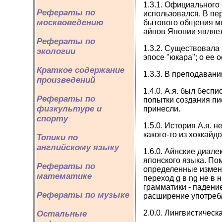
1.3.1. Официального 
Рефераты по
использовался. В пе
москвоведению
бытового общения м
айнов Японии являет
Рефераты по
1.3.2. Существовала
экологии
эпосе "юкара"; о ее о
Краткое содержание
1.3.3. В преподавани
произведений
1.4.0. А.я. был бес
Рефераты по
попытки создания пи
физкультуре и
принесли.
спорту
1.5.0. История А.я. 
какого-то из хоккайд
Топики по
английскому языку
1.6.0. Айнские диале
японского языка. По
Рефераты по
определенные измене
математике
переход g в ng не в 
грамматики - падени
Рефераты по музыке
расширение употребл
2.0.0. Лингвистическ
Остальные