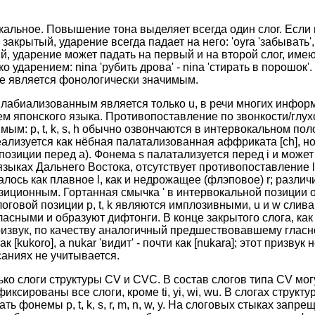
ыкальное. Повышение тона выделяет всегда один слог. Если
закрытый, ударение всегда падает на него: 'oyra 'забывать', 
й, ударение может падать на первый и на второй слог, име
 ударением: nina 'рубить дрова' - nina 'стирать в порошок
не является фонологически значимым.
х лабиализованным является только u, в речи многих инфо
ем японского языка. Противопоставление по звонкости/глух
ым: p, t, k, s, h обычно озвончаются в интервокальном по
еализуется как нёбная палатализованная аффриката [ch], 
 в позиции перед а). Фонема s палатализуется перед i и мож
 языках Дальнего Востока, отсутствует противопоставление l 
лось как плавное l, как и недрожащее (флэповое) r; разли
озиционным. Гортанная смычка ' в интервокальной позиции 
логовой позиции p, t, k являются имплозивными, u и w слив
сными и образуют дифтонги. В конце закрытого слога, как 
извук, по качеству аналогичный предшествовавшему гласном
к [kukoro], а nukar 'видит' - почти как [nukara]; этот призвук
аниях не учитывается.
ько слоги структуры CV и CVC. В состав слогов типа CV мо
ксированы все слоги, кроме ti, yi, wi, wu. В слогах струк
 фонемы p, t, k, s, r, m, n, w, y. На слоговых стыках запрещен