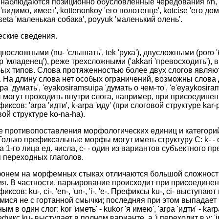
м наблюдаются позиционно обусловленные чередования r/n, r/t, 
'видимо, имеет', kottenonkoy 'его полотенце', kotcise 'его дом'
seta 'маленькая собака', poyyuk 'маленький олень'.
еские сведения.
осложными (nu- 'слышать', tek 'рука'), двусложными (poro 'б
ep 'младенец'), реже трехсложными ('akkari 'превосходить'),
бых типов. Слова протяженностью более двух слогов являют
На длину слова нет особых ограничений, возможны слова
a 'думать', 'eyakosiramsuipa 'думать о чем-то', 'e'eyaykosira
огут проходить внутри слога, например, при присоединен
сов: 'arpa 'идти', k-arpa 'иду' (при слоговой структуре kar-p
вой структуре ko-na-ha).
ие противопоставления морфологических единиц и категори
Только префиксальные морфы могут иметь структуру С: k- - 
 1-го лица ед. числа, с- - один из вариантов субъектного п
я переходных глаголов.
 фонем на морфемных стыках отличаются большой сложност
я. В частности, варьирование происходит при присоединен
сов: ku-, ci-, 'en-, 'un-, 'i-, 'e-. Префиксы ku-, ci- выступа
ися не с гортанной смычки; последняя при этом выпадает
в один слог: kor 'иметь' - kukor 'я имею', 'arpa 'идти' - karp
ефикс ku- выступает в полном варианте, а 'i переходит в y: 'ipe