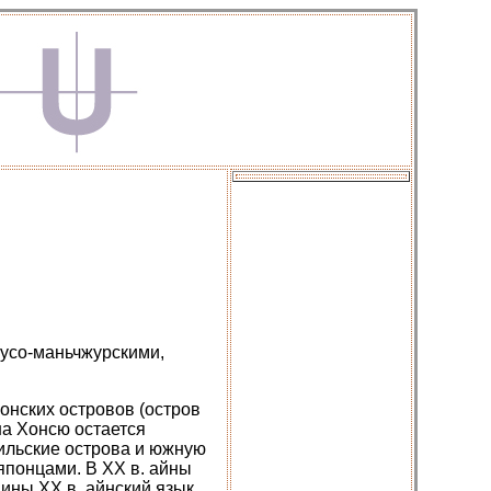
гусо-маньчжурскими,
понских островов (остров
на Хонсю остается
ильские острова и южную
японцами. В XX в. айны
ины XX в. айнский язык