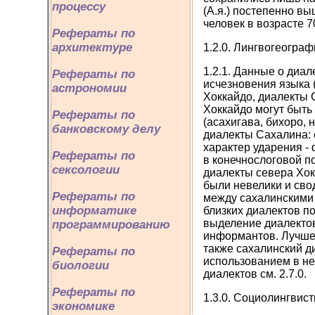
процессу
(А.я.) постепенно в
человек в возрасте 7
Рефераты по
архитектуре
1.2.0. Лингвогеогра
1.2.1. Данные о диа
Рефераты по
исчезновения языка (
астрономии
Хоккайдо, диалекты 
Хоккайдо могут быть 
Рефераты по
(асахигава, бихоро, 
банковскому делу
диалекты Сахалина: 
характер ударения -
Рефераты по
в конечнослоговой по
сексологии
диалекты севера Хок
были невелики и сво
Рефераты по
между сахалинскими 
информатике
близких диалектов п
выделение диалектов
программированию
информантов. Лучше в
также сахалинский д
Рефераты по
использованием в не
биологии
диалектов см. 2.7.0.
Рефераты по
1.3.0. Социолингвис
экономике