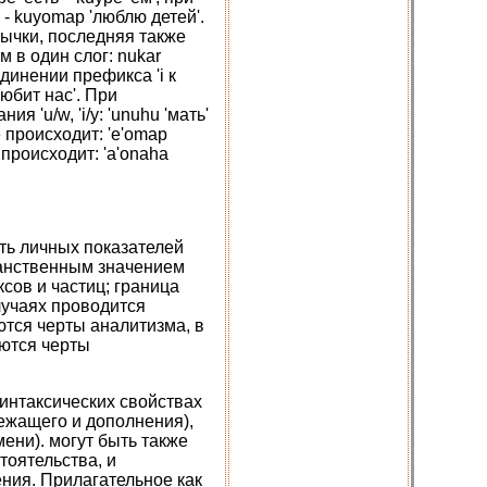
' - kuyomap 'люблю детей'.
мычки, последняя также
 в один слог: nukar
единении префикса 'i к
юбит нас'. При
 'u/w, 'i/y: 'unuhu 'мать'
не происходит: 'e'omap
происходит: 'a'onaha
ть личных показателей
ранственным значением
сов и частиц; граница
лучаях проводится
ются черты аналитизма, в
ются черты
синтаксических свойствах
лежащего и дополнения),
ени). могут быть также
тоятельства, и
ния. Прилагательное как