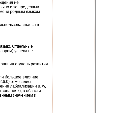
общения не
ычно и за пределами
емени родным языком
, использовавшаяся в
 язык). Отдельные
елором) успеха не
е ранняя ступень развития
тали большое влияние
2.6.0) отмечались
ение лабиализации u, w,
твованиях), в области
венным значением и