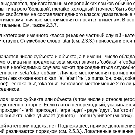
е выделяется, прилагательным европейских языков обычно 
 типа poro 'большой', meraike 'холодный' (точнее: 'быть бо
м свойствам не составляют единого класса: указательные
 именами, личные местоимения относятся к именам. В особ
тельные. См. также 2.3.7.
я категория именного класса (и как ее частный случай - кат
ствуют. Служебное слово 'utar (см. 2.3.3.) присоединяетс
начается число субъекта и объекта, а в имени - число обладате
ого лица или предмета: seta может значить 'собака' и 'собаки',
 в необходимых случаях может присоединяться служебное 
ности: seta 'utar 'собаки'. Личные местоимения противопо
 / эксклюзивности: kani 'я', 'e'ani 'ты', sinuma 'он, она', cok
ое)', 'eci'oka 'вы', 'oka 'они'. Вежливое местоимение 2-го ли
седников.
лов число субъекта или объекта (в том числе и относящегося
дственно в корне. Если глагол непереходный, указывается 
k 'приходит' - 'arki 'приходят', 'arpa 'идет' - paye 'идут', 'as 'стоит
 объекта: raike 'убивает (одного)' - ronnu 'убивает (многих)'.
кой категории падежа нет. Подлежащее, прямое дополнение
й различаются порядком (см. 2.5.3.). Локативные значения