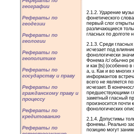
Рефераты по
географии
2.1.2. Ударение муз
Рефераты по
фонетического слова 
первый слог открыты
геодезии
различающиеся только
гласных по долготе 
Рефераты по
геологии
2.1.3. Среди гласны
исчезает под влияни
Рефераты по
фонологически значим
геополитике
Фонема /c/ обычно р
и как [ts] (особенно
Рефераты по
a, u. Как и во многих
государству и праву
информантов встреча
всего не является п
Рефераты по
исчезает. В конечнос
предшествующими гла
гражданскому праву и
заметный гласный пр
процессу
произносится почти ка
фонологических опис
Рефераты по
кредитованию
2.1.4. Допустимы тол
фонемы. Реально зафи
Рефераты по
позицию могут занимать
естествознанию