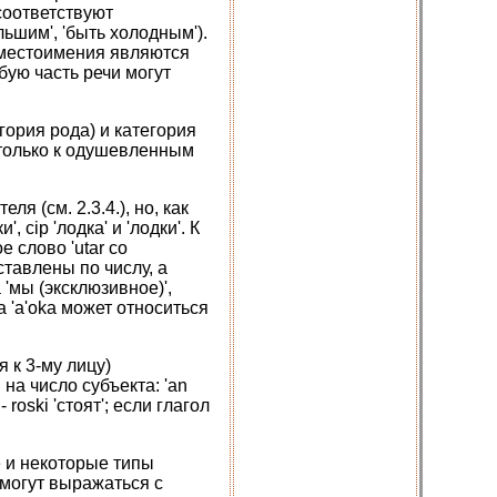
соответствуют
льшим', 'быть холодным').
 местоимения являются
ую часть речи могут
егория рода) и категория
я только к одушевленным
ля (см. 2.3.4.), но, как
 cip 'лодка' и 'лодки'. К
слово 'utar со
ставлены по числу, а
a 'мы (эксклюзивное)',
ца 'a'oka может относиться
 к 3-му лицу)
на число субъекта: 'an
' - roski 'стоят'; если глагол
 и некоторые типы
 могут выражаться с