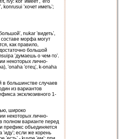
n/y: kor 'имеет', 'его'
, konrusui 'хочет иметь';
ольшой', nukar 'видеть',
 в составе морфа могут
ся, как правило,
 достаточно большой
msuipa 'думаешь о чем-то'.
ии некоторых лично-
a), 'onaha 'отец', k-onaha
й в большинстве случаев
один из вариантов
рефикса эксклюзивного 1-
ью, широко
ии некоторых лично-
ют в полном варианте перед
 и префикс объединяется
a 'иду'; если же корень
 'есть' - kuype 'ем'; при