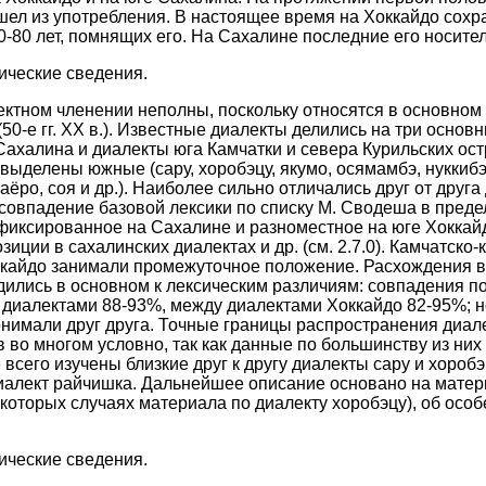
ышел из употребления. В настоящее время на Хоккайдо сохр
0-80 лет, помнящих его. На Сахалине последние его носители
фические сведения.
лектном членении неполны, поскольку относятся в основном
50-е гг. XX в.). Известные диалекты делились на три основ
Сахалина и диалекты юга Камчатки и севера Курильских ост
выделены южные (сару, хоробэцу, якумо, осямамбэ, нуккибэ
наёро, соя и др.). Наиболее сильно отличались друг от друг
совпадение базовой лексики по списку М. Сводеша в преде
 фиксированное на Сахалине и разноместное на юге Хокка
зиции в сахалинских диалектах и др. (см. 2.7.0). Камчатско
кайдо занимали промежуточное положение. Расхождения в
дились в основном к лексическим различиям: совпадения п
диалектами 88-93%, между диалектами Хоккайдо 82-95%; 
онимали друг друга. Точные границы распространения диале
 во многом условно, так как данные по большинству из них
сего изучены близкие друг к другу диалекты сару и хоробэ
иалект райчишка. Дальнейшее описание основано на матери
которых случаях материала по диалекту хоробэцу), об особ
тические сведения.