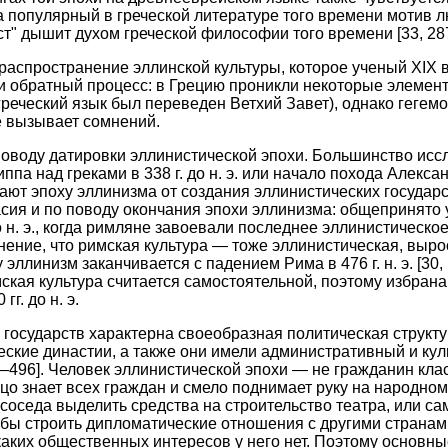
ма популярный в греческой литературе того времени мотив 
ст" дышит духом греческой философии того времени [33, 287
распространение эллинской культуры, которое ученый XIX в.
 и обратный процесс: в Грецию проникли некоторые элементы
греческий язык был переведен Ветхий Завет), однако гегемо
не вызывает сомнений.
поводу датировки эллинистической эпохи. Большинство исс
па над греками в 338 г. до н. э. или начало похода Александ
ают эпоху эллинизма от создания эллинистических государств 
асия и по поводу окончания эпохи эллинизма: общепринято 
до н. э., когда римляне завоевали последнее эллинистическо
нение, что римская культура — тоже эллинистическая, выр
эллинизм заканчивается с падением Рима в 476 г. н. э. [30,
ская культура считается самостоятельной, поэтому избран
г. до н. э.
 государств характерна своеобразная политическая структ
ские династии, а также они имели административный и ку
5—496]. Человек эллинистической эпохи — не гражданин кла
цо знает всех граждан и смело поднимает руку на народном
соседа выделить средства на строительство театра, или сам
о бы строить дипломатические отношения с другими странам
аких общественных интересов у него нет. Поэтому основн