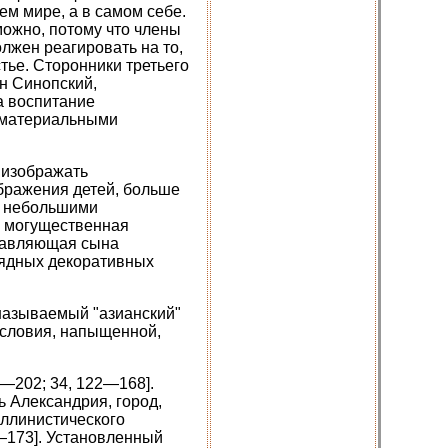
м мире, а в самом себе.
можно, потому что члены
олжен реагировать на то,
стье. Сторонники третьего
н Синопский,
а воспитание
 материальными
я изображать
бражения детей, больше
я небольшими
е могущественная
абавляющая сына
рядных декоративных
 называемый "азианский"
ословия, напыщенной,
1—202; 34, 122—168].
 Александрия, город,
эллинистического
—173]. Установленный