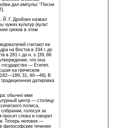
любви дал импульс "Песни
].
 Й. Г. Дройзен назвал
 чужих культур (культ
ния греков в этом
ледователей считают ее
ра на Восток в 334 г. до
в 281 г. до н. э. [39, 86
утверждение, что она
е государство — Египет,
осшая на греческом
 182—189; 31, 40—48]. В
а традиционная датировка
ура: обычно ими
льтурный центр — столицу
ссического полиса,
 собрании, голосуя за
 просит слова и говорит
и. Теперь человек —
ые философские течения