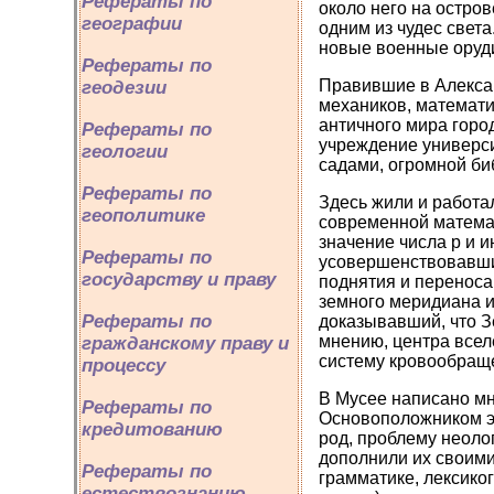
Рефераты по
около него на остро
географии
одним из чудес свет
новые военные оруди
Рефераты по
Правившие в Алексан
геодезии
механиков, математи
античного мира гор
Рефераты по
учреждение универси
геологии
садами, огромной би
Рефераты по
Здесь жили и работа
геополитике
современной матема
значение числа p и 
Рефераты по
усовершенствовавши
государству и праву
поднятия и перенос
земного меридиана и
Рефераты по
доказывавший, что З
мнению, центра всел
гражданскому праву и
систему кровообращ
процессу
В Мусее написано мн
Рефераты по
Основоположником эт
кредитованию
род, проблему неоло
дополнили их своими
Рефераты по
грамматике, лексико
естествознанию