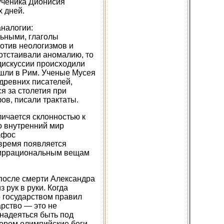
 ученика Дионисия
 дней.
аналогии:
льными, глаголы
отив неологизмов и
отстаивали аномалию, то
 дискуссии происходили
ешли в Рим. Ученые Мусея
 древних писателей,
я за столетия при
ов, писали трактаты.
личается склонностью к
о внутренний мир
афос
 время появляется
м иррациональным вещам
 после смерти Александра
 рук в руки. Когда
о государством правил
рство — это не
 надеяться быть под
тором олимпийские боги