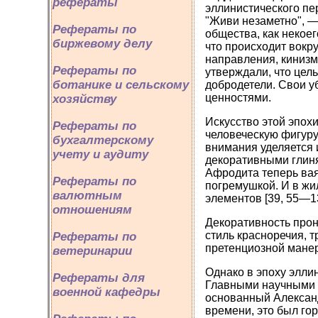
рефераты
эллинистического пе
"Живи незаметно", —
Рефераты по
общества, как некоег
биржевому делу
что происходит вокру
направления, кинизм
Рефераты по
утверждали, что цел
ботанике и сельскому
добродетели. Свои 
ценностями.
хозяйству
Искусство этой эпох
Рефераты по
человеческую фигуру
бухгалтерскому
внимания уделяется
учету и аудиту
декоративными глин
Афродита теперь вая
Рефераты по
погремушкой. И в жи
валютным
элементов [39, 55—1
отношениям
Декоративность прон
стиль красноречия, 
Рефераты по
претенциозной манер
ветеринарии
Однако в эпоху эллин
Рефераты для
Главными научными ц
военной кафедры
основанный Александ
времени, это был го