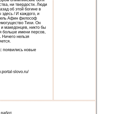
ства, ни твердости. Люди
азад об этой богине в
здесь / И каждого, и
итель Афин философ
емогущество Тихи. Он
в и македонцев, никто бы
ся больше имени персов,
. Ничего нельзя
яется.
: появились новые
ortal-slovo.ru/
работ.