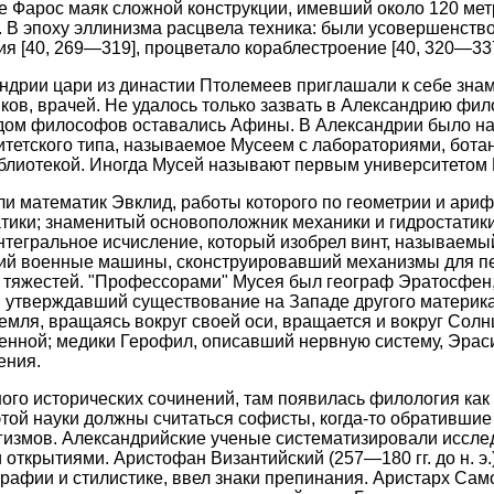
ве Фарос маяк сложной конструкции, имевший около 120 мет
а. В эпоху эллинизма расцвела техника: были усовершенст
я [40, 269—319], процветало кораблестроение [40, 320—337
дрии цари из династии Птолемеев приглашали к себе зна
ков, врачей. Не удалось только зазвать в Александрию фил
одом философов оставались Афины. В Александрии было на
тетского типа, называемое Мусеем с лабораториями, бота
блиотекой. Иногда Мусей называют первым университетом Е
ли математик Эвклид, работы которого по геометрии и ари
тики; знаменитый основоположник механики и гидростатик
интегральное исчисление, который изобрел винт, называемый
й военные машины, сконструировавший механизмы для пе
а тяжестей. "Профессорами" Мусея был географ Эратосфен
 утверждавший существование на Западе другого материка
емля, вращаясь вокруг своей оси, вращается и вокруг Солн
енной; медики Герофил, описавший нервную систему, Эрас
ения.
ого исторических сочинений, там появилась филология как 
ой науки должны считаться софисты, когда-то обратившие 
гизмов. Александрийские ученые систематизировали иссле
 открытиями. Аристофан Византийский (257—180 гг. до н. э.
графии и стилистике, ввел знаки препинания. Аристарх Сам