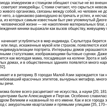
риода эпикуреизм и стоицизм обещают счастье не во внешне
 советуют эпикурейцы. Стоики считают, что скрыться невоз
о живого организма, связаны между собой, но человек не д
г него, а одинаково равнодушно встречать и успех, и несча
а, из которых самым известным был уже упомянутый Диоге
ь человеческой жизни — не накопление материальных благ, 
убеждения киники выражали как вызов обществу, живущему
и начинает углубляться в мир индивида. Скульптура беретс
 или лицо, искаженные мукой или страхом, появляются изо
 индивидуализации портрета. Интерьеры домов украшаютс
яными статуэтками, изображающими бытовые сценки. Даж
ется как молодая мама, посадившая на колени Эрота и з
лых домах, и в общественных зданиях появлется много на
32].
икает и в риторику. В городах Малой Азии зарождается так
требовавший красочных эпитетов, вычурных метафор, мног
ы речи.
изма более всего расцветают не искусства, а науки [20, 18
ентрами были Александрия и Пергам. Особенно славилась
ром Великим и названный по его имени. Как и все города 
род с аккуратными кварталами и прямыми улицами [35, 170