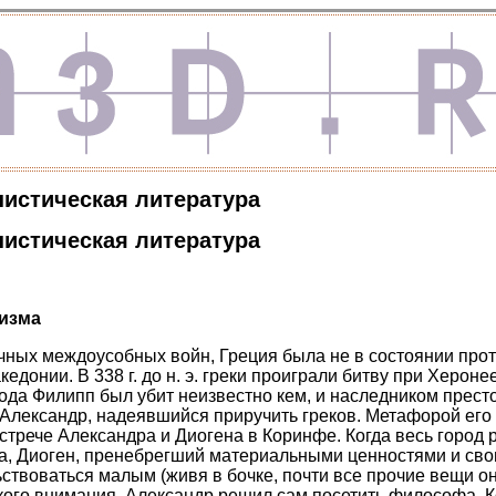
истическая литература
истическая литература
изма
чных междоусобных войн, Греция была не в состоянии про
едонии. В 338 г. до н. э. греки проиграли битву при Херон
года Филипп был убит неизвестно кем, и наследником престо
Александр, надеявшийся приручить греков. Метафорой его
встрече Александра и Диогена в Коринфе. Когда весь город
а, Диоген, пренебрегший материальными ценностями и св
твоваться малым (живя в бочке, почти все прочие вещи он
кого внимания. Александр решил сам посетить философа. К