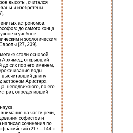
ров высоты, считался
вованы и изобретены
].
менитых астрономов,
ософов: до самого конца
учное и учебное
ническим и зоологическим
вропы [27, 239].
фметике стали основой
и Архимед, открывший
 до сих пор его именем,
рекачивания воды,
, высчитавший длину
; астроном Аристарх,
ца, неподвижного, по его
истрат, определивший
наука.
внимание на части речи,
дования софистов и
) написал сочинения по
офракийский (217—144 гг.