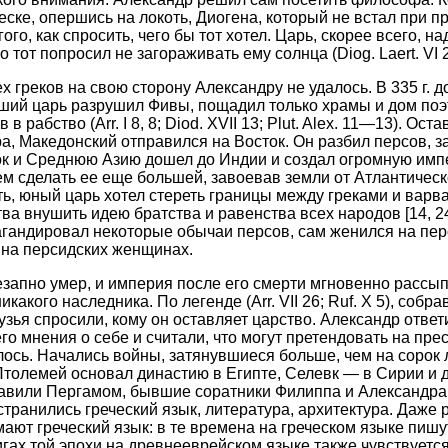
ске, опершись на локоть, Диогена, который не встал при п
ого, как спросить, чего бы тот хотел. Царь, скорее всего, на
тот попросил не загораживать ему солнца (Diog. Laert. VI 2, 3
х греков на свою сторону Александру не удалось. В 335 г. до 
ий царь разрушил Фивы, пощадил только храмы и дом поэт
в рабство (Arr. I 8, 8; Diod. XVII 13; Plut. Alex. 11—13). Ост
а, Македонский отправился на Восток. Он разбил персов, з
к и Среднюю Азию дошел до Индии и создал огромную имп
м сделать ее еще большей, завоевав земли от Атлантическо
ь, юный царь хотел стереть границы между греками и вар
тва внушить идею братства и равенства всех народов [14, 
агандировал некоторые обычаи персов, сам женился на пер
 на персидских женщинах.
 внезапно умер, и империя после его смерти мгновенно рассы
икакого наследника. По легенде (Arr. VII 26; Ruf. X 5), собр
зья спросили, кому он оставляет царство. Александр ответ
о мнения о себе и считали, что могут претендовать на прес
ось. Начались войны, затянувшиеся больше, чем на сорок л
толемей основал династию в Египте, Селевк — в Сирии и 
авили Пергамом, бывшие соратники Филиппа и Александра
странились греческий язык, литература, архитектура. Даже
мают греческий язык: в те времена на греческом языке пишу
игах той эпохи на древнееврейском языке также чувствуетс