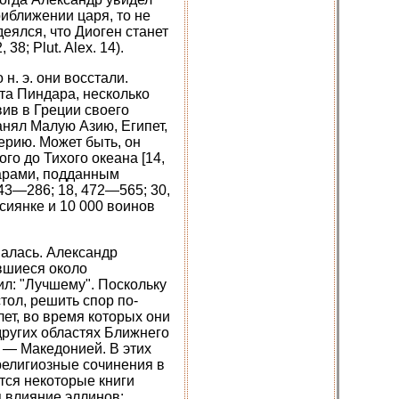
риближении царя, то не
деялся, что Диоген станет
8; Plut. Alex. 14).
н. э. они восстали.
а Пиндара, несколько
авив в Греции своего
анял Малую Азию, Египет,
ерию. Может быть, он
го до Тихого океана [14,
варами, подданным
243—286; 18, 472—565; 30,
сиянке и 10 000 воинов
палась. Александр
авшиеся около
ил: "Лучшему". Поскольку
тол, решить спор по-
ет, во время которых они
других областях Ближнего
 — Македонией. В этих
 религиозные сочинения в
тся некоторые книги
я влияние эллинов: