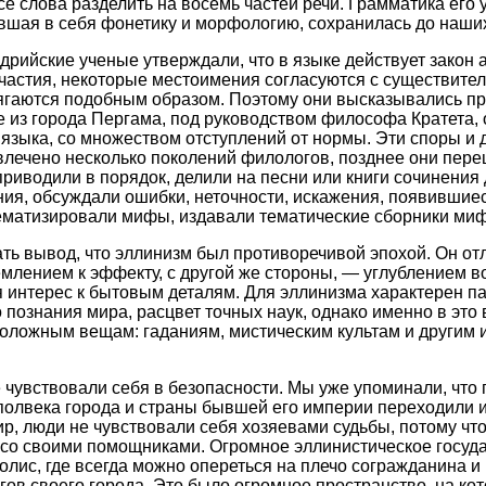
все слова разделить на восемь частей речи. Грамматика его
вшая в себя фонетику и морфологию, сохранилась до наших
дрийские ученые утверждали, что в языке действует закон 
частия, некоторые местоимения согласуются с существите
ягаются подобным образом. Поэтому они высказывались пр
 из города Пергама, под руководством философа Кратета, 
 языка, со множеством отступлений от нормы. Эти споры и
овлечено несколько поколений филологов, позднее они пер
приводили в порядок, делили на песни или книги сочинения
ния, обсуждали ошибки, неточности, искажения, появившиес
ематизировали мифы, издавали тематические сборники миф
ать вывод, что эллинизм был противоречивой эпохой. Он от
емлением к эффекту, с другой же стороны, — углублением в
я интерес к бытовым деталям. Для эллинизма характерен п
 познания мира, расцвет точных наук, однако именно в это
положным вещам: гаданиям, мистическим культам и други
 чувствовали себя в безопасности. Мы уже упоминали, что
полвека города и страны бывшей его империи переходили из
р, люди не чувствовали себя хозяевами судьбы, потому чт
со своими помощниками. Огромное эллинистическое госуда
олис, где всегда можно опереться на плечо согражданина и
гов своего города. Это было огромное пространство, на ко