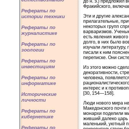
до н. э.) предложил 
Фракийского, включа
Рефераты по
Эти и другие алексан
истории техники
прилагательные, при
некоторых групп спр
Рефераты по
варваризмов. Ученые
журналистике
есть явления живого
долго, в них было в
Рефераты по
изучали литературу, 
зоологии
писали к ним поясне
переписке. Они сист
Рефераты по
инвестициям
Из этого можно сдел
декоративности, стр
Рефераты по
человека, появляетс
рационалистического
информатике
интерес и к противо
[30, 154—158].
Исторические
личности
Люди нового мира не
Македонского почти 
Рефераты по
монархи поделили ми
кибернетике
живший далеко царь 
маленький, уютный п
Рефераты по
покровительством бо