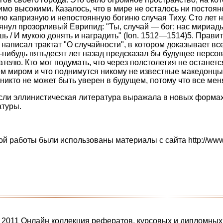
мо высокими. Казалось, что в мире не осталось ни постоян
ю капризную и непостоянную богиню случая Тиху. Сто лет н
нул прозорливый Еврипид: "Ты, случай — бог; нас мириады 
ь / И мукою донять и наградить" (Ion. 1512—1514)5. Прав
написал трактат "О случайности", в котором доказывает вс
то-нибудь пятьдесят лет назад предсказал бы будущее персо
телю. Кто мог подумать, что через полстолетия не останет
м миром и что поднимутся никому не известные македонцы
никто не может быть уверен в будущем, потому что все мен
сли эллинистическая литература выражала в новых формах
атуры.
ы
й работы были использованы материалы с сайта http://www.p
 2011 Онлайн коллекция рефератов, курсовых и дипломных 