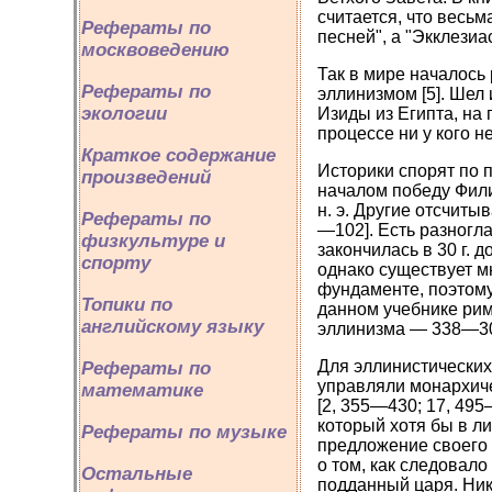
считается, что весь
Рефераты по
песней", а "Экклезиа
москвоведению
Так в мире началось 
Рефераты по
эллинизмом [5]. Шел
экологии
Изиды из Египта, на 
процессе ни у кого 
Краткое содержание
Историки спорят по 
произведений
началом победу Филип
н. э. Другие отсчитыв
Рефераты по
—102]. Есть разногл
физкультуре и
закончилась в 30 г. 
спорту
однако существует м
фундаменте, поэтому 
Топики по
данном учебнике рим
английскому языку
эллинизма — 338—30 г
Для эллинистических
Рефераты по
управляли монархиче
математике
[2, 355—430; 17, 49
который хотя бы в ли
Рефераты по музыке
предложение своего 
о том, как следовал
Остальные
подданный царя. Ник