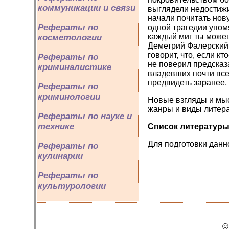
коммуникации и связи
выглядели недостижи
начали почитать нову
Рефераты по
одной трагедии упомя
каждый миг ты можеш
косметологии
Деметрий Фалерский 
говорит, что, если к
Рефераты по
не поверил предсказа
криминалистике
владевших почти все
предвидеть заранее, 
Рефераты по
криминологии
Новые взгляды и мы
жанры и виды литер
Рефераты по науке и
технике
Список литератур
Для подготовки данно
Рефераты по
кулинарии
Рефераты по
культурологии
©