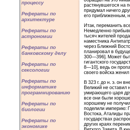
процессу
растянувшегося на пе
придумал ничего друг
Рефераты по
его приближенным, но 
архитектуре
Итак, переманить все
Рефераты по
Немедленно прибывш
тысяч жителей продав 
астрономии
наместника Антипатр
через Ближний Восто
Рефераты по
планировал в будуще
банковскому делу
300—396]. Может быт
гигантского государс
Рефераты по
8—10], ведь он проп
сексологии
своего войска женил
Рефераты по
В 323 г. до н. э. он
информатике
Великий не оставил н
программированию
умирающего царя дру
все они были хорошег
хорошему не получил
Рефераты по
поделили империю: П
биологии
Востока, Аталиды пр
государствах распро
Рефераты по
других краях перени
экономике
Ветхого Завета. В кн