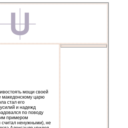
тивостоять мощи своей
ее македонскому царю
ла стал его
 усилий и надежд
 радовался по поводу
оим примером
 считал ненужными), не
огда Александр увидел