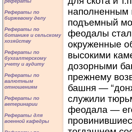
для скота и т.
рефераты
наполненным 
Рефераты по
биржевому делу
подъемный мос
Рефераты по
феодалы стал
ботанике и сельскому
хозяйству
окруженные о
Рефераты по
высокими кам
бухгалтерскому
дозорными баш
учету и аудиту
прежнему воз
Рефераты по
валютным
башня — “донж
отношениям
служили тюрьм
Рефераты по
ветеринарии
феодала — ег
Рефераты для
провинившиеся
военной кафедры
тогдашнем сос