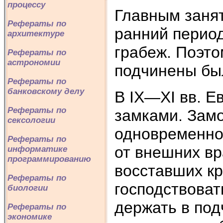
процессу
Главным занят
Рефераты по
ранний период
архитектуре
грабеж. Поэто
Рефераты по
астрономии
подчинены бы
Рефераты по
банковскому делу
В IX—XI вв. 
Рефераты по
замками. Зам
сексологии
одновременно
Рефераты по
от внешних вр
информатике
программированию
восставших кр
Рефераты по
господствоват
биологии
держать в под
Рефераты по
экономике