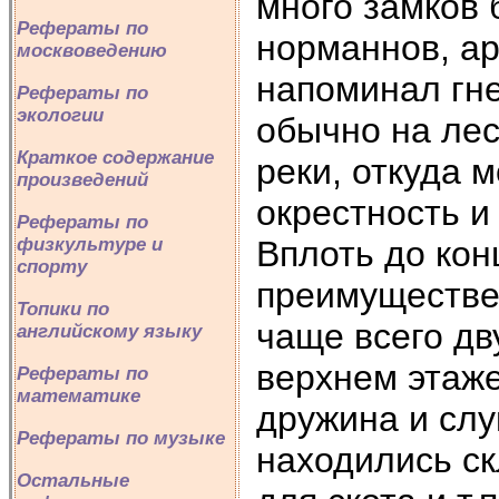
много замков 
Рефераты по
норманнов, ар
москвоведению
напоминал гне
Рефераты по
экологии
обычно на лес
Краткое содержание
реки, откуда 
произведений
окрестность и
Рефераты по
Вплоть до кон
физкультуре и
спорту
преимуществе
Топики по
чаще всего д
английскому языку
верхнем этаже
Рефераты по
математике
дружина и слу
Рефераты по музыке
находились с
Остальные