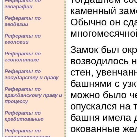
Рефераты по
географии
каменный зам
Рефераты по
Обычно он сда
геодезии
многомесячно
Рефераты по
геологии
Замок был окр
Рефераты по
возводилось н
геополитике
стен, увенчан
Рефераты по
государству и праву
башнями с узк
Рефераты по
можно было ч
гражданскому праву и
процессу
опускался на 
Рефераты по
башня имела 
кредитованию
окованные же
Рефераты по
естествознанию