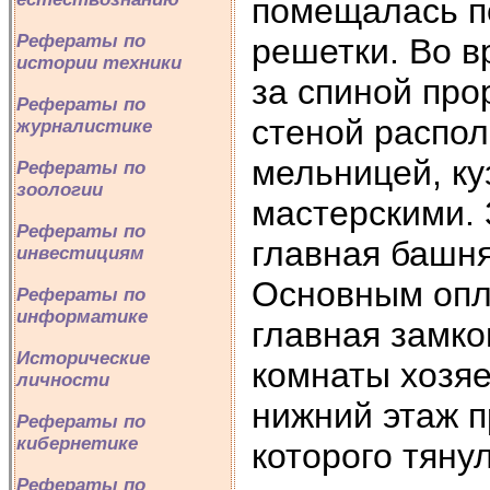
помещалась п
Рефераты по
решетки. Во в
истории техники
за спиной про
Рефераты по
стеной распол
журналистике
мельницей, ку
Рефераты по
зоологии
мастерскими.
Рефераты по
главная башня
инвестициям
Основным опл
Рефераты по
информатике
главная замко
Исторические
комнаты хозяе
личности
нижний этаж п
Рефераты по
кибернетике
которого тяну
Рефераты по