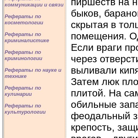
пиршеств на 
коммуникации и связи
быков, барано
Рефераты по
скрытая в тол
косметологии
помещения. Од
Рефераты по
криминалистике
Если враги пр
Рефераты по
через отверст
криминологии
выливали кип
Рефераты по науке и
технике
Затем люк пл
Рефераты по
плитой. На са
кулинарии
обильные запа
Рефераты по
культурологии
феодальный з
крепость, за