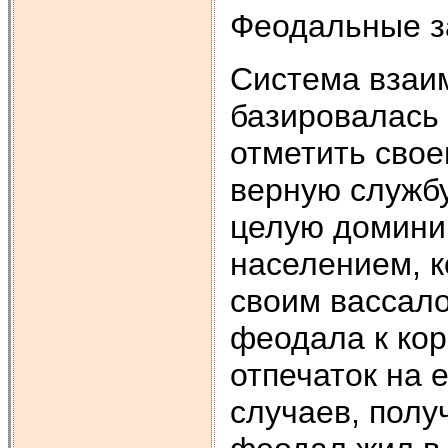
Феодальные за
Система взаимосвязей в феодальной верхушке базировалась на вассальной зависимости. Чтобы отметить своего выдающегося дружинника за верную службу, король дарит ему замок или даже целую доминию (феодальное владение) вместе с населением, которое там проживало и делает его своим вассалом. Это не только привязывало феодала к королю, но и накладывало определенный отпечаток на его способ жизни. В большинстве случаев, получив от короля замок или доминию, феодал жил в непосредственной близости от своих подчиненных. Часто он обрабатывал землю и вел свое натуральное хозяйство вместе с челядью. Поэтому феодал и строил свое жилище-поместье в центре своих владений среди полей. К тому же право на владение часто необходимо было доказывать с оружием в руках от других феодалов. Ведь эпоха раннего феодализма наполненная бесконечными междоусобицами. Из замка, построенного в непосредственной близости от подчиненных крестьян, феодал мог контролировать все подходы к своему владению, здесь он защищался от врагов, и сам готовился к наскокам на владения соседей или купеческие караваны. Так феодальный замок становится символом власти феодала над окружающими землями. Феодальные поместья строили жилые и хозяйственные строения, а также землянки и деревянные домики челяди. До 12 столетия на таких поместьях единым каменным сооружением оставался храм. Наиболее часто такие поместья имели и самые элементарные укрепления. Укрепление феодальных отношений принесло определенный переворот в классовом сознании феодальной верхушки, которая вырабатывает свою, свойственную только ей, идеологию. В странах Западной Европы в последней четверти 12 столетия у высшего сословия появляются наследственные права на владения землей, извне подкрепленные появлением гербов, титулов. В феодальной верхушке появляется сознание своего господствующего положения. Так высшая знать, и в первую очередь ее почетные представители, становятся участниками всех выдающихся событий эпохи - как военных, так и политических. Значительным поворотом в развитии феодальной культуры, в том числе и строительной, стали крестовые походы, знакомство с арабским миром утонченной культуры, с Византией. Частые сношения с иностранцами требовали от местных дворян-феодалов выравнивание с ними не только в богатстве одежды и оружия, но и в такой важной области, как культура жилища. Вырабатывается специфический ритуал общения, взаимных визитов феодалов, участие их в турнирах или охоте. В тех условиях деревянное строение, в котором жил феодал с семей и где он принимал гостей, уже не отвечало своему назначению. Поэтому вполне естественно, что свои жилища феодалы начинают перестраивать. На смену дереву как строительному материалу приходит камень. Если в X-XI столетии право строить замки в центрально-европейских королевствах имел исключительно король и строились они как административные центры, то с развитием феодальных отношений постепенно происходит обособление бывших членов дружины короля, закрепление за ними и их наследниками даренных за службу земель, а 