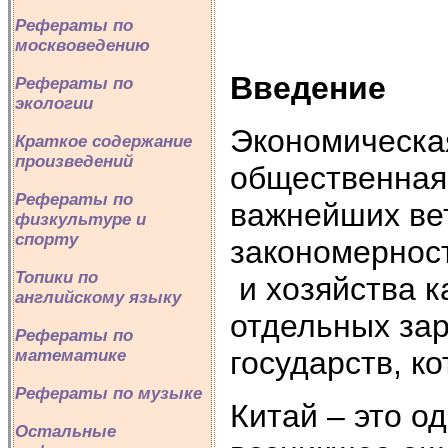
Рефераты по
москвоведению
Введение
Рефераты по
экологии
Экономическая
Краткое содержание
произведений
общественная 
Рефераты по
важнейших ве
физкультуре и
спорту
закономернос
Топики по
и хозяйства к
английскому языку
отдельных зар
Рефераты по
государств, к
математике
Рефераты по музыке
Китай – это о
Остальные