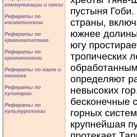
коммуникации и связи
пустыня Гоби.
Рефераты по
страны, включ
косметологии
южнее долины 
Рефераты по
криминалистике
югу простирае
Рефераты по
тропических л
криминологии
обработанным 
Рефераты по науке и
технике
определяют р
Рефераты по
невысоких гор
кулинарии
бесконечные с
Рефераты по
горных систем
культурологии
крупнейшая пу
протекает Тар