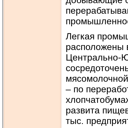
перерабатыва
промышленно
Легкая промы
расположены 
Центрально-Ю
сосредоточены
мясомолочной
– по перерабо
хлопчатобумаж
развита пищев
тыс. предпри