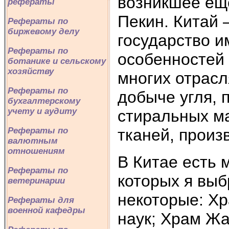
возникшее еще
рефераты
Пекин. Китай 
Рефераты по
биржевому делу
государство 
Рефераты по
особенностей 
ботанике и сельскому
хозяйству
многих отрасл
Рефераты по
добыче угля, 
бухгалтерскому
учету и аудиту
стиральных м
тканей, произ
Рефераты по
валютным
отношениям
В Китае есть 
Рефераты по
которых я выб
ветеринарии
некоторые: Хр
Рефераты для
военной кафедры
наук; Храм Жа