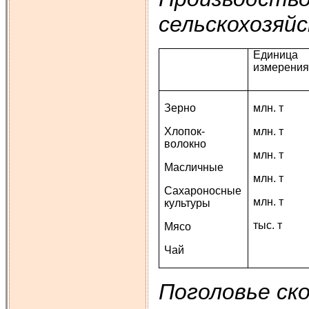
сельскохозяй
Единица
измерени
Зерно
млн. т
Хлопок-
млн. т
волокно
млн. т
Масличные
млн. т
Сахароносные
млн. т
культуры
тыс. т
Мясо
Чай
Поголовье ск