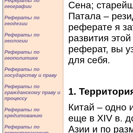
Рефераты по
Сена; старейш
географии
Патала – рез
Рефераты по
геодезии
реферате я з
Рефераты по
развития этой
геологии
реферат, вы у
Рефераты по
для себя.
геополитике
Рефераты по
государству и праву
Рефераты по
1. Территори
гражданскому праву и
процессу
Китай – одно 
Рефераты по
еще в XIV в. д
кредитованию
Азии и по раз
Рефераты по
естествознанию