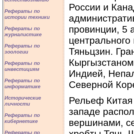
России и Кана
Рефераты по
администрати
истории техники
провинции, 5 
Рефераты по
журналистике
центрального 
Рефераты по
Тяньцзин. Гра
зоологии
Кыргызстаном
Рефераты по
инвестициям
Индией, Непа
Рефераты по
Северной Кор
информатике
Рельеф Китая 
Исторические
личности
западе распо
Рефераты по
вершинами, се
кибернетике
хребты Тянь-Ш
Рефераты по