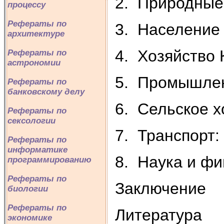
2. Природные
процессу
Рефераты по
3. Население
архитектуре
4. Хозяйство 
Рефераты по
астрономии
5. Промышлен
Рефераты по
банковскому делу
6. Сельское х
Рефераты по
сексологии
7. Транспорт:
Рефераты по
информатике
8. Наука и ф
программированию
Рефераты по
Заключение
биологии
Рефераты по
Литература
экономике