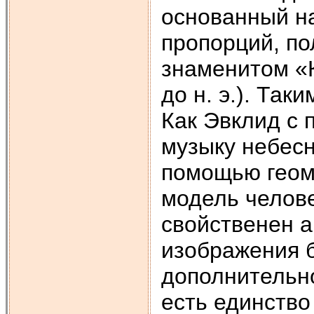
основанный на
пропорций, п
знаменитом «К
до н. э.). Так
Как Эвклид с
музыку небесн
помощью геом
модель челове
свойственен а
изображения б
дополнительно
есть единство