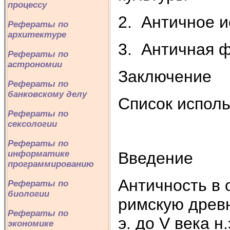
процессу
2. Античное и
Рефераты по
архитектуре
3. Античная 
Рефераты по
астрономии
Заключение
Рефераты по
банковскому делу
Список испол
Рефераты по
сексологии
Рефераты по
Введение
информатике
программированию
Античность в 
Рефераты по
биологии
римскую древно
Рефераты по
э. до V века н
экономике