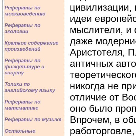
цивилизации, 
Рефераты по
москвоведению
идеи европей
Рефераты по
мыслители, и
экологии
даже модернис
Краткое содержание
произведений
Аристотеля, П
Рефераты по
античных авто
физкультуре и
теоретическог
спорту
никогда не пр
Топики по
английскому языку
отличие от Во
Рефераты по
оно было проп
математике
Впрочем, в об
Рефераты по музыке
работорговле,
Остальные