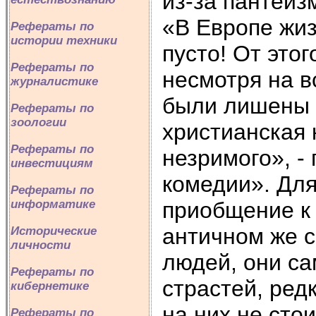
из-за пантеиз
«В Европе жиз
Рефераты по
истории техники
пусто! От это
Рефераты по
несмотря на в
журналистике
были лишены т
Рефераты по
зоологии
христианская 
Рефераты по
незримого», -
инвестициям
комедии». Для
Рефераты по
приобщение к 
информатике
античном же с
Исторические
личности
людей, они са
Рефераты по
страстей, ред
кибернетике
на них не стои
Рефераты по