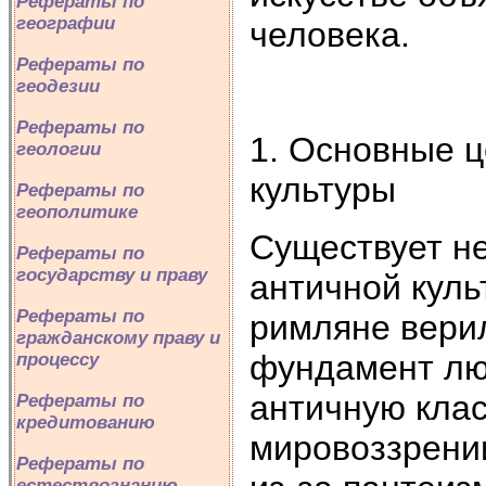
Рефераты по
географии
человека.
Рефераты по
геодезии
Рефераты по
1. Основные 
геологии
культуры
Рефераты по
геополитике
Существует не
Рефераты по
государству и праву
античной куль
Рефераты по
римляне верил
гражданскому праву и
фундамент лю
процессу
античную клас
Рефераты по
кредитованию
мировоззрени
Рефераты по
естествознанию