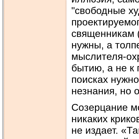
"свободные х
проектируемо
священникам (
нужны, а толп
мыслителя-ох
бытию, а не к
поисках нужно
незнания, но 
Созерцание м
никаких криков
не издает. «Т