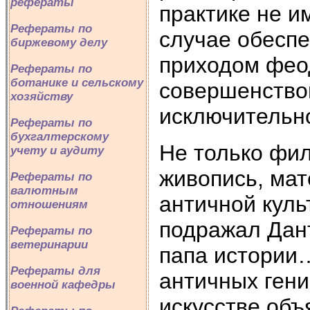
рефераты
практике не и
Рефераты по
случае обеспе
биржевому делу
приходом фео
Рефераты по
ботанике и сельскому
совершенствов
хозяйству
исключительн
Рефераты по
бухгалтерскому
Не только фил
учету и аудиту
живопись, мат
Рефераты по
валютным
античной куль
отношениям
подражал Дант
Рефераты по
ветеринарии
папа истории
Рефераты для
античных гени
военной кафедры
искусстве объ