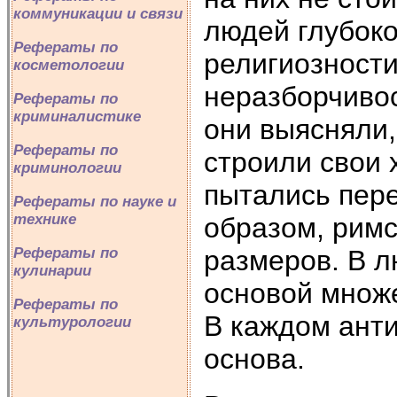
коммуникации и связи
людей глубоко
Рефераты по
религиозност
косметологии
неразборчивос
Рефераты по
криминалистике
они выясняли,
Рефераты по
строили свои
криминологии
пытались пере
Рефераты по науке и
технике
образом, римс
размеров. В 
Рефераты по
кулинарии
основой множ
Рефераты по
В каждом ант
культурологии
основа.