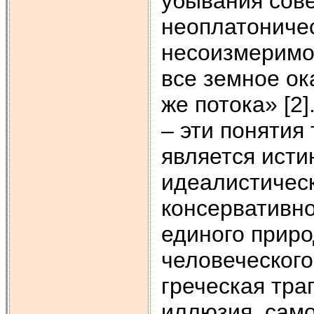
убывания сове
неоплатоничес
несоизмеримое
все земное ок
же потока» [2
– эти понятия
является ист
идеалистическ
консервативно
единого приро
человеческого
греческая тра
иллюзия, само