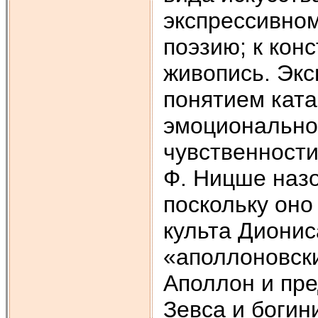
экспрессивном
поэзию; к конс
живопись. Экс
понятием катар
эмоционально
чувственности
Ф. Ницше назо
поскольку оно
культа Диониса
«аполлоновски
Аполлон и пр
Зевса и боги