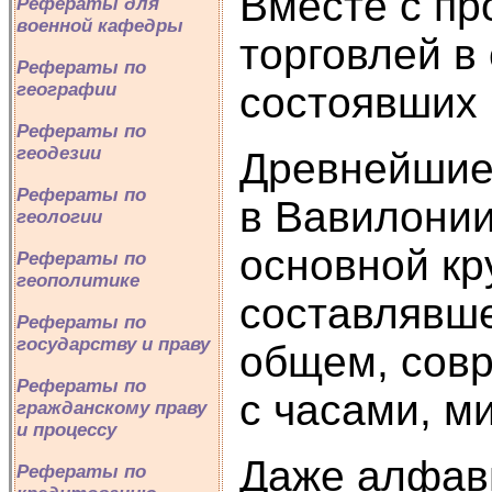
Вместе с пр
Рефераты для
военной кафедры
торговлей в
Рефераты по
состоявших 
географии
Рефераты по
геодезии
Древнейшие 
Рефераты по
в Вавилонии
геологии
основной кр
Рефераты по
геополитике
составлявше
Рефераты по
государству и праву
общем, совр
Рефераты по
с часами, м
гражданскому праву
и процессу
Даже алфави
Рефераты по