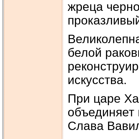
жреца черно
проказливый 
Великолепна
белой раков
реконструир
искусства.
При царе Хам
объединяет 
Слава Вавил