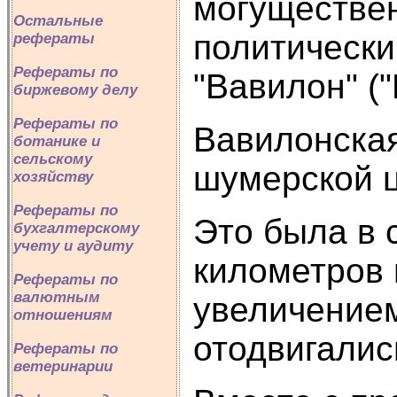
могуществен
Остальные
политически
рефераты
Рефераты по
"Вавилон" ("
биржевому делу
Рефераты по
Вавилонская
ботанике и
сельскому
шумерской ц
хозяйству
Рефераты по
Это была в 
бухгалтерскому
учету и аудиту
километров 
Рефераты по
валютным
увеличением
отношениям
отодвигалис
Рефераты по
ветеринарии