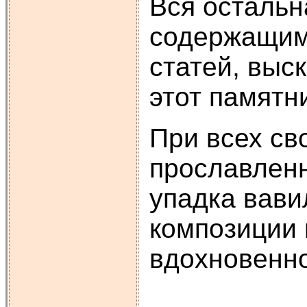
Вся остальн
содержащим 
статей, выс
этот памятн
При всех св
прославленн
упадка вави
композиции 
вдохновенно