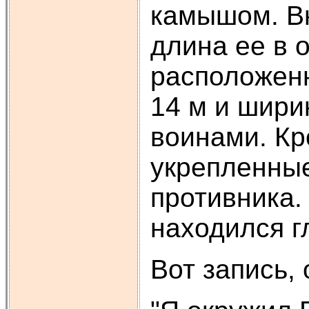
камышом. Вн
длина ее в 
расположенн
14 м и шири
воинами. Кр
укрепленные
противника.
находился г
Вот запись,