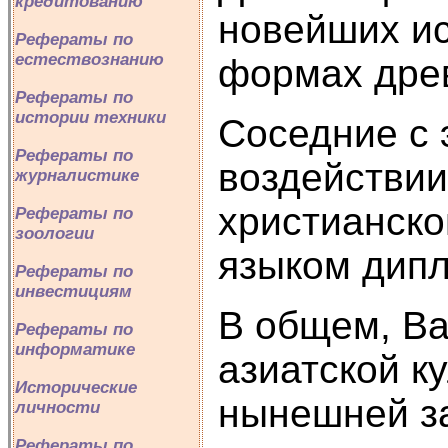
кредитованию
новейших ис
Рефераты по
естествознанию
формах древ
Рефераты по
истории техники
Соседние с 
Рефераты по
воздействии
журналистике
христианско
Рефераты по
зоологии
языком дипл
Рефераты по
инвестициям
В общем, В
Рефераты по
информатике
азиатской к
Исторические
нынешней з
личности
Рефераты по