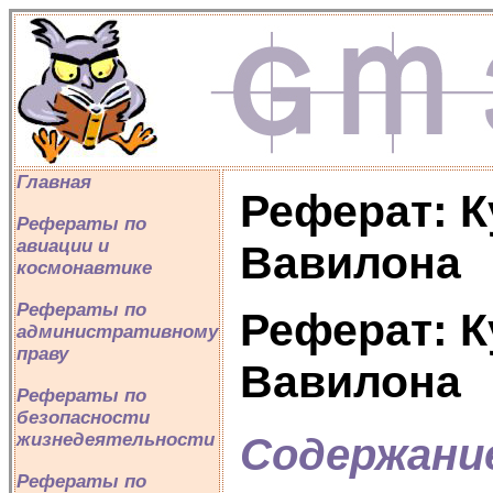
Главная
Реферат: К
Рефераты по
авиации и
Вавилона
космонавтике
Рефераты по
Реферат: К
административному
праву
Вавилона
Рефераты по
безопасности
жизнедеятельности
Содержани
Рефераты по