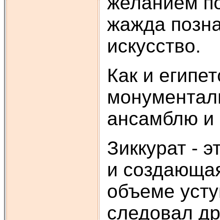
желанием по
жажда позна
искусство.
Как и египе
монументал
ансамблю и 
Зиккурат - 
и создающая
объеме усту
следовал дру