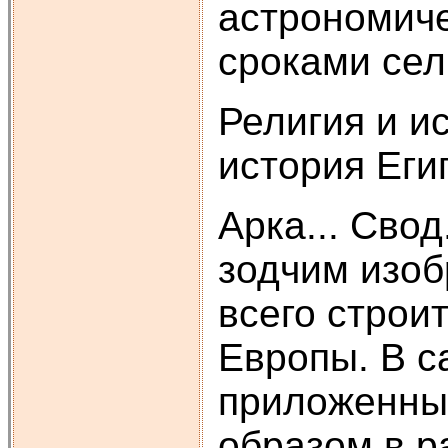
астрономиче
сроками сел
Религия и и
история Еги
Арка... Сво
зодчим изоб
всего строи
Европы. В с
приложенных
образом в р