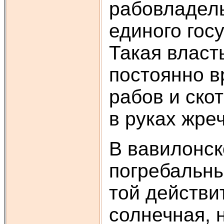
рабовладель
единого гос
Такая власт
постоянно в
рабов и ско
в руках жре
В вавилонск
погребальны
той действи
солнечная, 