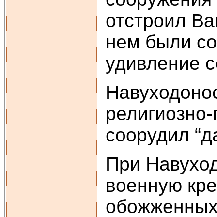
отстроил Ва
нем были со
удивление с
Навуходонос
религиозно-
соорудил “д
При Навуход
военную кре
обожженных 