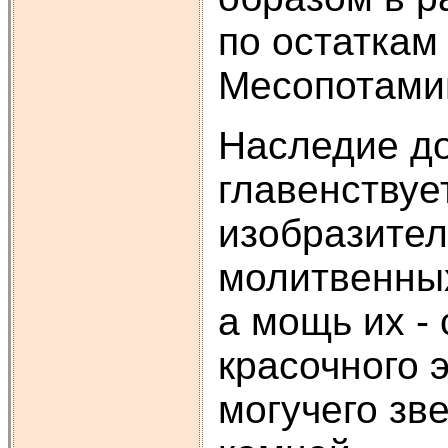
по остаткам
Месопотами
Наследие до
главенствуе
изобразител
молитвенных
а мощь их -
красочного 
могучего зв