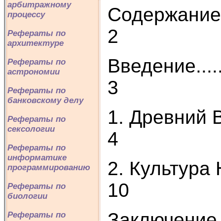
арбитражному
Содержание........
процессу
2
Рефераты по
архитектуре
Введение...........
Рефераты по
астрономии
3
Рефераты по
банковскому делу
1. Древний Вав
Рефераты по
сексологии
4
Рефераты по
информатике
2. Культура Нов
программированию
10
Рефераты по
биологии
Заключение.........
Рефераты по