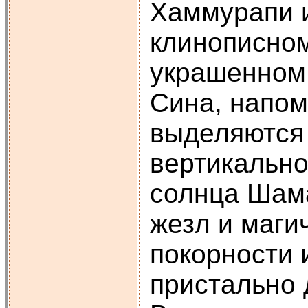
Хаммурапи и
клинописном
украшенном 
Сина, напо
выделяются 
вертикально
солнца Шама
жезл и маги
покорности 
пристально д