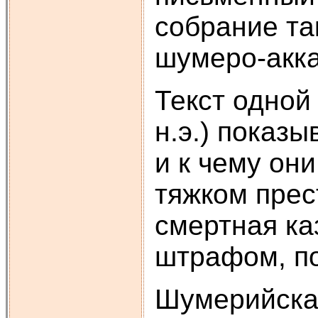
собрание та
шумеро-акка
Текст одной
н.э.) показ
и к чему он
тяжком прест
смертная ка
штрафом, по
Шумерийска