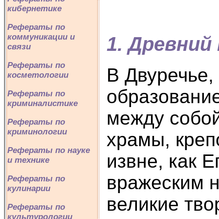
кибернетике
Рефераты по
коммуникации и
1. Древний
связи
Рефераты по
В Двуречье,
косметологии
образование
Рефераты по
криминалистике
между собой
Рефераты по
криминологии
храмы, креп
Рефераты по науке
извне, как 
и технике
вражеским н
Рефераты по
кулинарии
великие тво
Рефераты по
культурологии