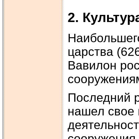
2. Культу
Наибольшего
царства (626
Вавилон ро
сооружения
Последний р
нашел свое
деятельност
сооружения 