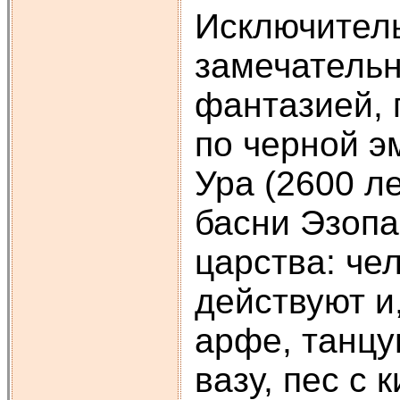
Исключитель
замечательн
фантазией, 
по черной э
Ура (2600 л
басни Эзопа
царства: че
действуют и
арфе, танцу
вазу, пес с