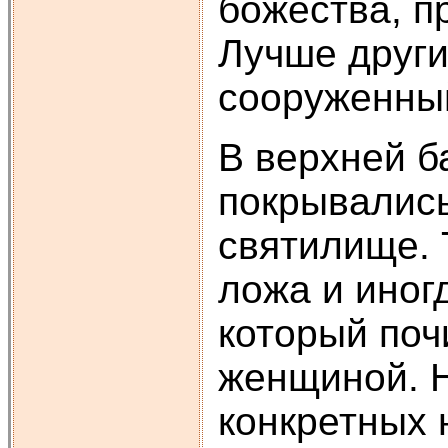
божества, п
Лучше други
сооруженный 
В верхней б
покрывались
святилище. 
ложа и иног
который поч
женщиной. Н
конкретных 