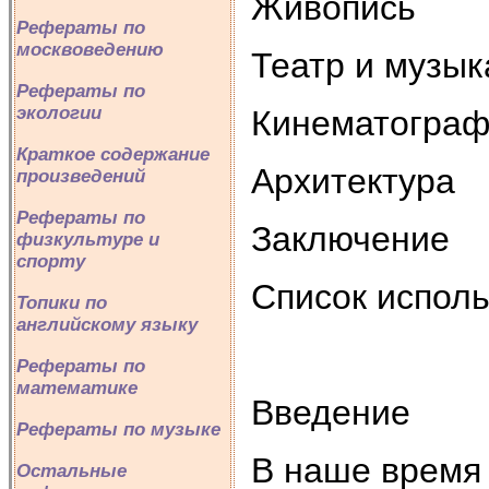
Живопись
Рефераты по
москвоведению
Театр и музык
Рефераты по
экологии
Кинематогра
Краткое содержание
Архитектура
произведений
Рефераты по
Заключение
физкультуре и
спорту
Список исполь
Топики по
английскому языку
Рефераты по
математике
Введение
Рефераты по музыке
В наше время 
Остальные