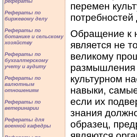
рефераты
перемен культ
Рефераты по
потребностей 
биржевому делу
Рефераты по
Обращение к 
ботанике и сельскому
является не т
хозяйству
великому прош
Рефераты по
бухгалтерскому
размышления 
учету и аудиту
культурном на
Рефераты по
валютным
навыки, самые
отношениям
если их подве
Рефераты по
ветеринарии
знания должно
Рефераты для
образец, пред
военной кафедры
являются орг