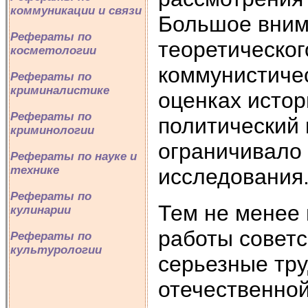
коммуникации и связи
Большое вним
Рефераты по
теоретическог
косметологии
коммунистичес
Рефераты по
криминалистике
оценках истор
Рефераты по
политический 
криминологии
ограничивало 
Рефераты по науке и
технике
исследования
Рефераты по
Тем не менее 
кулинарии
работы советс
Рефераты по
культурологии
серьезные тр
отечественной