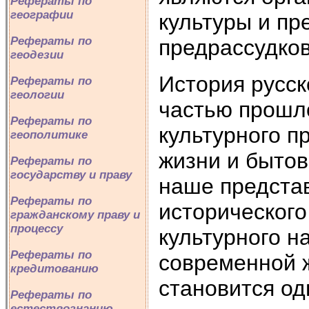
Рефераты по
географии
культуры и пр
Рефераты по
предрассудков
геодезии
История русск
Рефераты по
геологии
частью прошл
Рефераты по
культурного п
геополитике
жизни и быто
Рефераты по
государству и праву
наше предста
Рефераты по
исторического
гражданскому праву и
процессу
культурного н
Рефераты по
современной ж
кредитованию
становится о
Рефераты по
естествознанию