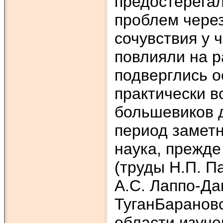
предостерега
проблем чере
сочувствия у 
повлияли на р
подверглись 
практически в
большевиков 
период заметн
наука, прежде
(труды Н.П. П
А.С. Лаппо-Да
ТуганБарановс
области изуче