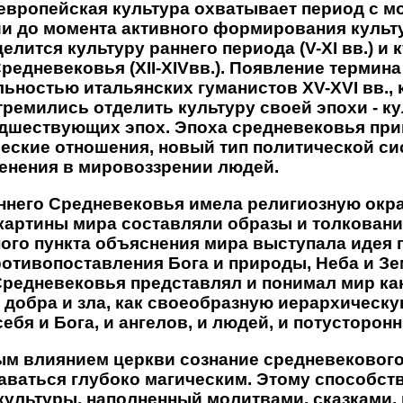
европейская культура охватывает период с м
и до момента активного формирования культ
елится культуру раннего периода (V-XI вв.) и 
Средневековья
(XII-XIVвв.). Появление термин
льностью итальянских гуманистов XV-XVI вв.,
тремились отделить культуру своей эпохи - ку
едшествующих эпох. Эпоха средневековья при
еские отношения, новый тип политической сис
енения в мировоззрении людей.
аннего Средневековья имела религиозную окра
картины мира составляли образы и толковани
ого пункта объяснения мира выступала идея 
отивопоставления Бога и природы, Неба и Зем
Средневековья представлял и понимал мир ка
добра и зла, как своеобразную иерархическу
бя и Бога, и ангелов, и людей, и потусторон
ым влиянием церкви сознание средневекового
аваться глубоко магическим. Этому способст
культуры, наполненный молитвами, сказками,