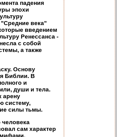
омента падения
уры эпохи
культуру
а "Средние века"
 которые введением
льтуру Ренессанса -
несла с собой
темы, а также
ску. Основу
я Библии. В
полного и
ли, души и тела.
к арену
ю систему,
ние силы тьмы.
 человека
вовал сам характер
 мифами,