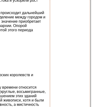
тока и ускорили рост
.) происходит дальнейший
зделение между городом и
 значение приобретает
нархии. Опорой
ртой этого периода
рских королевств и
у времени относится
(круглые, восьмигранные,
ашением этих зданий
й живописи, хотя и были
вность, а мистичность