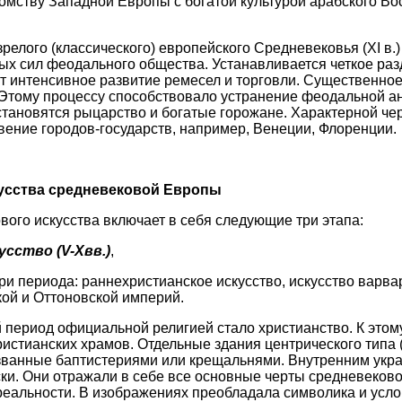
омству Западной Европы с богатой культурой арабского Вос
зрелого (классического) европейского Средневековья (XI в
ых сил феодального общества. Устанавливается четкое ра
т интенсивное развитие ремесел и торговли. Существенное
 Этому процессу способствовало устранение феодальной а
становятся рыцарство и богатые горожане. Характерной че
вение городов-государств, например, Венеции, Флоренции.
усства средневековой Европы
вого искусства включает в себя следующие три этапа:
усство (V-Xвв.)
,
ри периода: раннехристианское искусство, искусство варва
кой и Оттоновской империй.
й
период официальной религией стало христианство. К этом
истианских храмов. Отдельные здания центрического типа 
званные баптистериями или крещальнями. Внутренним укр
ки. Они отражали в себе все основные черты средневеково
реальности. В изображениях преобладала символика и усло