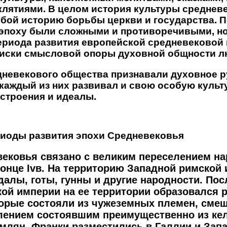
лятиями. В целом история культуры среднев
обой историю борьбы церкви и государства. 
 эпоху были сложными и противоречивыми, но
периода развития европейской средневековой
иски смысловой опоры духовной общности л
дневекового общества признавали духовное р
 каждый из них развивал и свою особую культу
строения и идеалы.
риоды развития эпохи Средневековья
ековья связано с великим переселением на
онце Ivв. На территорию Западной римской
алы, готы, гунны и другие народности. Посл
ой империи на ее территории образовался 
торые состояли из чужеземных племен, сме
ением состоявшим преимущественно из кел
лян. Франки разместились в Галлии и Запа