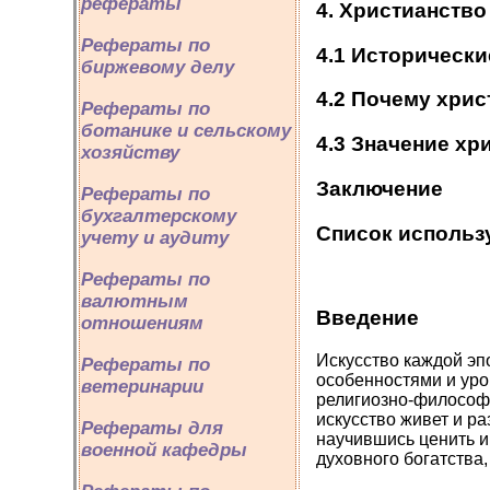
рефераты
4. Христианств
Рефераты по
4.1 Историческ
биржевому делу
4.2 Почему хри
Рефераты по
ботанике и сельскому
4.3 Значение хр
хозяйству
Заключение
Рефераты по
бухгалтерскому
Список использ
учету и аудиту
Рефераты по
валютным
Введение
отношениям
Искусство каждой эп
Рефераты по
особенностями и уро
ветеринарии
религиозно-философ
искусство живет и р
Рефераты для
научившись ценить и
военной кафедры
духовного богатства,