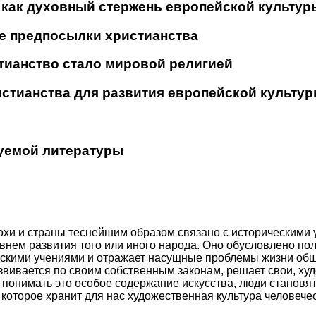
о как духовный стержень европейской культур
ие предпосылки христианства
стианство стало мировой религией
истианства для развития европейской культу
уемой литературы
охи и страны теснейшим образом связано с историческими 
внем развития того или иного народа. Оно обусловлено по
скими учениями и отражает насущные проблемы жизни обще
азвивается по своим собственным законам, решает свои, ху
 понимать это особое содержание искусства, люди становя
 которое хранит для нас художественная культура человече