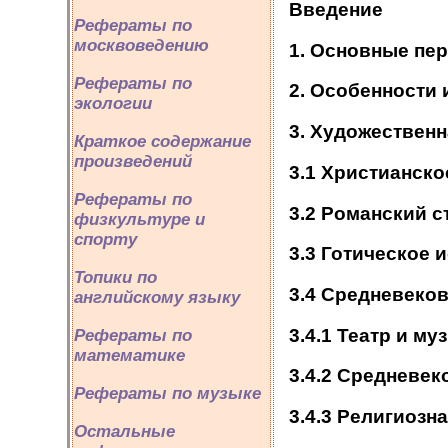
Введение
Рефераты по
москвоведению
1. Основные пе
Рефераты по
2. Особенности
экологии
3. Художествен
Краткое содержание
произведений
3.1 Христианско
Рефераты по
3.2 Романский с
физкультуре и
спорту
3.3 Готическое 
Топики по
3.4 Средневеков
английскому языку
3.4.1 Театр и му
Рефераты по
математике
3.4.2 Средневек
Рефераты по музыке
3.4.3 Религиозн
Остальные