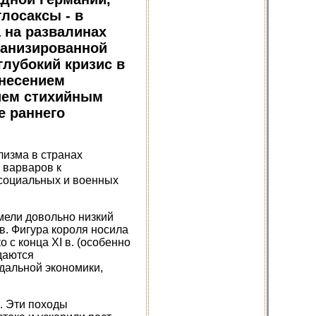
глосаксы - в
 на развалинах
манизированной
глубокий кризис в
внесением
ием стихийным
е раннего
лизма в странах
 варваров к
 социальных и военных
имели довольно низкий
в. Фигура короля носила
 с конца XI в. (особенно
даются
дальной экономики,
. Эти походы