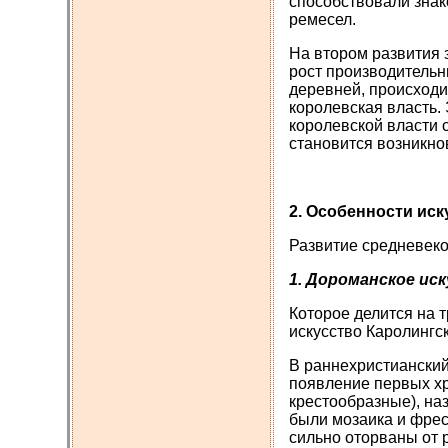
способствовали знак
ремесел.
На втором развития 
рост производительн
деревней, происходи
королевская власть.
королевской власти 
становится возникно
2.
Особенности иск
Развитие средневеко
1. Дороманское иск
Которое делится на т
искусство Каролингс
В раннехристиански
появление первых хр
крестообразные), на
были мозаика и фрес
сильно оторваны от 