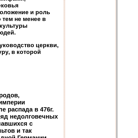
ековья
Положение и роль
 тем не менее в
 культуры
юдей.
уководство церкви,
ру, в которой
родов,
 империи
е распада в 476г.
ряд недолговечных
шавшихся с
ьтов и так
дной Германии,