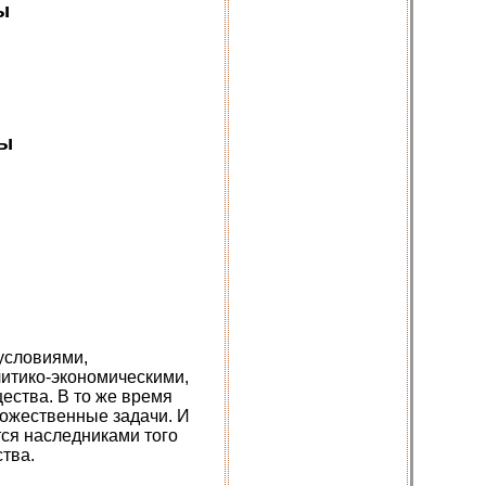
ы
ры
условиями,
литико-экономическими,
ства. В то же время
дожественные задачи. И
тся наследниками того
ства.