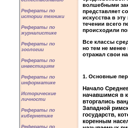
волшебными зак
Рефераты по
представляет с
истории техники
искусства в эту
течении всего 
Рефераты по
происходили по
журналистике
Все классы сре
Рефераты по
но тем не менее
зоологии
отражал свои на
Рефераты по
инвестициям
1. Основные пе
Рефераты по
информатике
Начало Среднев
Исторические
начавшимся в к
личности
вторгались ванд
Западной римск
Рефераты по
государств, ко
кибернетике
коренным насел
Рефераты по
называемых рим