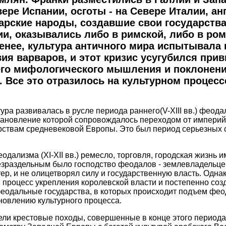
вере Испании, осготы - на Севере Италии, ан
арские народы, создавшие свои государства
и, оказывались либо в римской, либо в ро
менее, культура античного мира испытывала 
ия варваров, и этот кризис усугубился при
его мифологического мышления и поклонен
 Все это отразилось на культурном процесс
.
ура развивалась в русле периода раннего(V-XIII вв.) феода
ановление которой сопровождалось переходом от империй
рствам средневековой Европы. Это был период серьезных
одализма (XI-XII вв.) ремесло, торговля, городская жизнь 
езраздельным было господство феодалов - землевладельце
р, и не олицетворял силу и государственную власть. Однако
 процесс укрепления королевской власти и постепенно соз
одальные государства, в которых происходит подъем фео
овлению культурного процесса.
ли крестовые походы, совершенные в конце этого периода