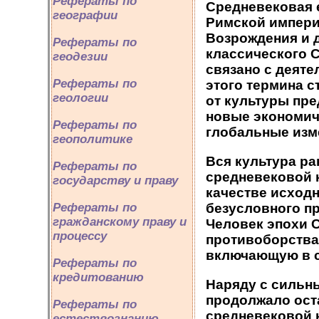
Рефераты по
Средневековая 
географии
Римской импери
Возрождения и д
Рефераты по
классического 
геодезии
связано с деяте
Рефераты по
этого термина с
геологии
от культуры пр
новые экономич
Рефераты по
глобальные изм
геополитике
Вся культура р
Рефераты по
средневековой 
государству и праву
качестве исходн
Рефераты по
безусловного пр
гражданскому праву и
Человек эпохи 
процессу
противоборства 
включающую в се
Рефераты по
кредитованию
Наряду с сильн
продолжало ост
Рефераты по
средневековой 
естествознанию