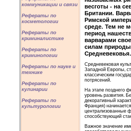
коммуникации и связи
весготы - на се
Британии. Варв
Рефераты по
Римской импери
косметологии
среде. Тем не 
Рефераты по
период нашеств
криминалистике
варварами сво
силам природы.
Рефераты по
Средневековья
криминологии
Средневековая культ
Рефераты по науке и
Западной Европы, ст
технике
классическим госуда
потрясений.
Рефераты по
кулинарии
На этапе позднего фе
уровень развития. Б
Рефераты по
декоративный характе
Франция) начинается
культурологии
централизованные фе
способствующий стан
Важное значение име