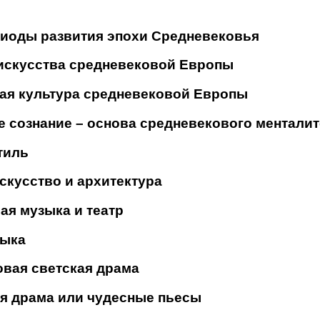
риоды развития эпохи Средневековья
 искусства средневековой Европы
ная культура средневековой Европы
е сознание – основа средневекового менталит
тиль
искусство и архитектура
ая музыка и театр
зыка
овая светская драма
ая драма или чудесные пьесы