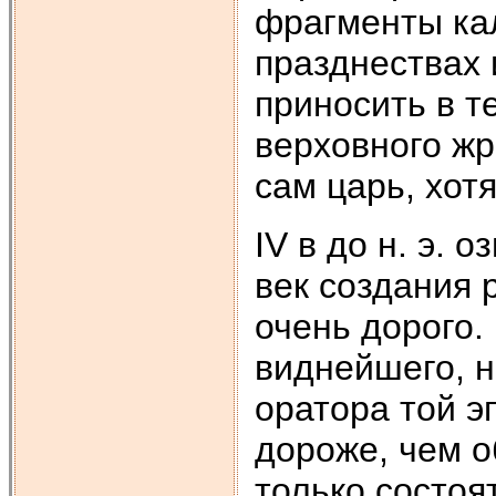
фрагменты кал
празднествах 
приносить в т
верховного жр
сам царь, хот
IV в до н. э. 
век создания 
очень дорого.
виднейшего, н
оратора той э
дороже, чем о
только состоя