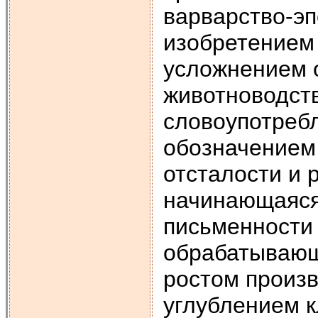
варварство-э
изобретением
усложнением о
животноводст
словоупотребл
обозначением 
отсталости и 
начинающаяся
письменности
обрабатываю
ростом произ
углублением к