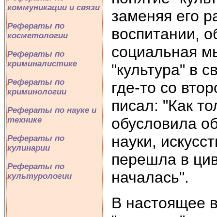
коммуникации и связи
заменяя его 
Рефераты по
воспитании, о
косметологии
социальная мы
Рефераты по
криминалистике
"культура" в 
Рефераты по
где-то со вто
криминологии
писал: "Как т
Рефераты по науке и
обусловила о
технике
науки, искусст
Рефераты по
кулинарии
перешла в цив
Рефераты по
началась".
культурологии
В настоящее в