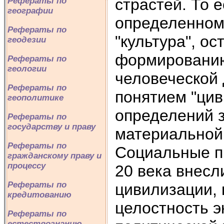
страстей. То е
Рефераты по
географии
определенном
Рефераты по
"культура", ос
геодезии
формированию 
Рефераты по
геологии
человеческой 
Рефераты по
понятием "цив
геополитике
определений 
Рефераты по
государству и праву
материальной
Рефераты по
Социальные п
гражданскому праву и
процессу
20 века внесл
Рефераты по
цивилизации, 
кредитованию
целостность э
Рефераты по
естествознанию