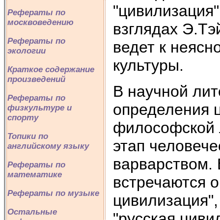
"цивилизация"
Рефераты по
москвоведению
взглядах Э.Тэ
Рефераты по
ведет к неясн
экологии
культуры.
Краткое содержание
произведений
В научной ли
Рефераты по
определения ц
физкультуре и
спорту
философской 
Топики по
этап человече
английскому языку
варварством. 
Рефераты по
математике
встречаются о
Рефераты по музыке
цивилизация",
Остальные
"русская циви