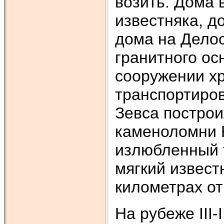
возить. Дома 
известняка, д
дома на Делос
гранитного ос
сооружении х
транспортиро
Зевса построи
каменоломни 
излюбленный та
мягкий извест
километрах от
На рубеже III-