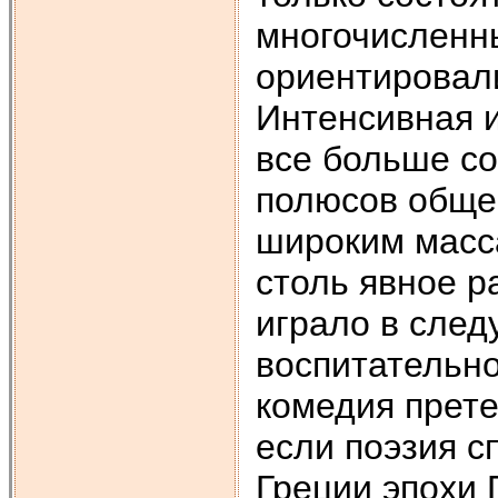
многочисленн
ориентировали
Интенсивная и
все больше со
полюсов общес
широким масса
столь явное ра
играло в сле
воспитательно
комедия прет
если поэзия с
Греции эпохи 