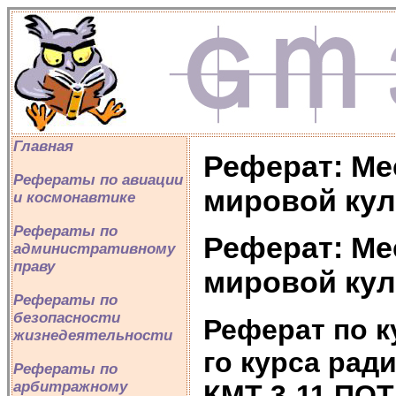
Главная
Реферат: Ме
Рефераты по авиации
мировой ку
и космонавтике
Рефераты по
Реферат: Ме
административному
праву
мировой ку
Рефераты по
безопасности
Реферат по к
жизнедеятельности
го курса рад
Рефераты по
арбитражному
КМТ 3-11 ПОТ