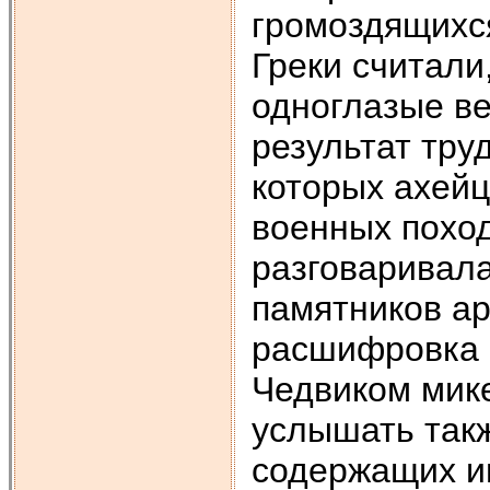
громоздящихся
Греки считали
одноглазые ве
результат тру
которых ахейц
военных поход
разговаривал
памятников ар
расшифровка 
Чедвиком мик
услышать такж
содержащих и