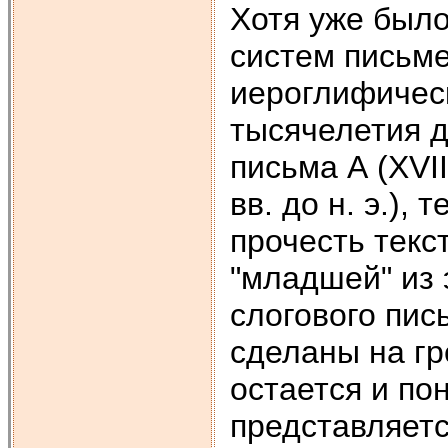
Хотя уже было
систем письме
иероглифическ
тысячелетия д
письма А (XVII 
вв. до н. э.),
прочесть текс
"младшей" из 
слогового пись
сделаны на гр
остается и по
представляетс