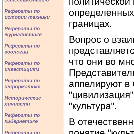
политической 
определенных
Рефераты по
истории техники
границах.
Рефераты по
журналистике
Вопрос о взаи
Рефераты по
представляетс
зоологии
что они во мн
Рефераты по
инвестициям
Представител
Рефераты по
аппелируют в 
информатике
"цивилизация"
Исторические
"культура".
личности
Рефераты по
В отечественн
кибернетике
понятие "куль
Рефераты по