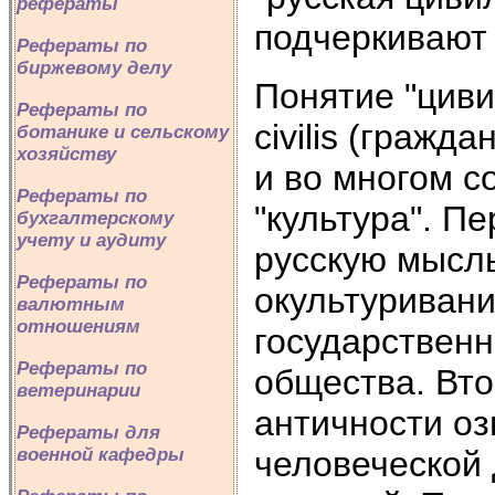
рефераты
подчеркивают 
Рефераты по
биржевому делу
Понятие "циви
Рефераты по
civilis (гражд
ботанике и сельскому
хозяйству
и во многом с
Рефераты по
"культура". П
бухгалтерскому
учету и аудиту
русскую мысль
Рефераты по
окультуривани
валютным
отношениям
государственн
Рефераты по
общества. Вто
ветеринарии
античности о
Рефераты для
человеческой 
военной кафедры