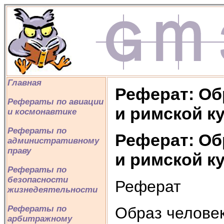
Главная
Реферат: Об
Рефераты по авиации
и римской к
и космонавтике
Рефераты по
Реферат: Об
административному
праву
и римской к
Рефераты по
безопасности
Реферат
жизнедеятельности
Образ человек
Рефераты по
арбитражному