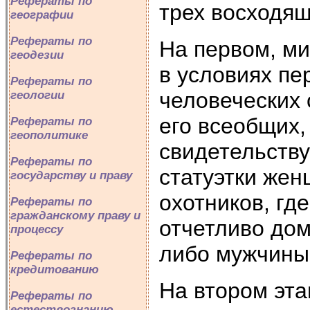
Рефераты по
трех восходящ
географии
Рефераты по
На первом, ми
геодезии
в условиях п
Рефераты по
человеческих 
геологии
его всеобщих,
Рефераты по
геополитике
свидетельств
Рефераты по
статуэтки же
государству и праву
охотников, гд
Рефераты по
гражданскому праву и
отчетливо до
процессу
либо мужчины
Рефераты по
кредитованию
На втором эта
Рефераты по
естествознанию