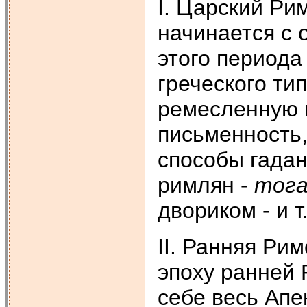
I. Царский Рим 
начинается с о
этого периода
греческого ти
ремесленную и
письменность
способы гада
римлян -
тога
двориком - и т
II. Ранняя Рим
эпоху ранней 
себе весь Апе