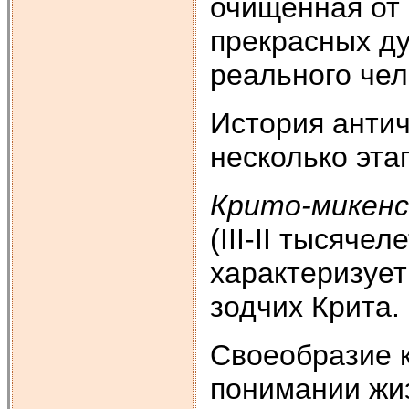
очищенная от
прекрасных ду
реального чел
История антич
несколько эта
Крито-микенск
(III-II тысяче
характеризует
зодчих Крита.
Своеобразие к
понимании жиз