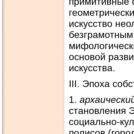
примитивные 
геометрически
искусство нео
безграмотным
мифологическ
основой разви
искусства.
III. Эпоха со
1.
архаически
становления Э
социально-ку
полисов (горо