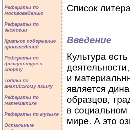
Список литер
Рефераты по
москвоведению
Рефераты по
экологии
Введение
Краткое содержание
произведений
Культура есть
Рефераты по
физкультуре и
деятельности
спорту
и материальны
Топики по
является дина
английскому языку
образцов, тра
Рефераты по
математике
в социальном 
Рефераты по музыке
мире. А это о
Остальные