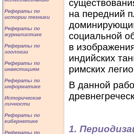
существования
на передний п
Рефераты по
истории техники
доминирующим
Рефераты по
социальной о
журналистике
в изображения
Рефераты по
зоологии
индийских тан
Рефераты по
римских легио
инвестициям
Рефераты по
В данной рабо
информатике
древнегреческ
Исторические
личности
Рефераты по
кибернетике
1. Периодиз
Рефераты по