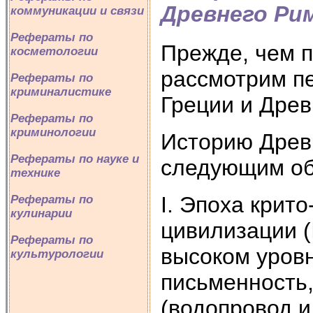
Древнего Ри
коммуникации и связи
Рефераты по
Прежде, чем п
косметологии
рассмотрим п
Рефераты по
криминалистике
Греции и Древ
Рефераты по
криминологии
Историю Древ
Рефераты по науке и
следующим об
технике
I. Эпоха крит
Рефераты по
кулинарии
цивилизации (I
Рефераты по
высоком уровн
культурологии
письменность,
(водопровод и