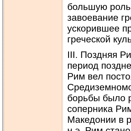
большую роль 
завоевание гр
ускорившее п
греческой кул
III. Поздняя Ри
период поздней 
Рим вел посто
Средиземномо
борьбы было
соперника Рим
Македонии в р
н.э. Рим ста