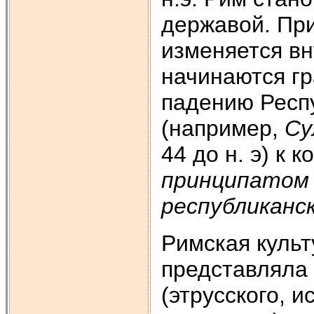
державой. При
изменяется вн
начинаются г
падению Респ
(например,
Су
44 до н. э) к к
принципатом 
республиканск
Римская культ
представляла 
(этрусского, и