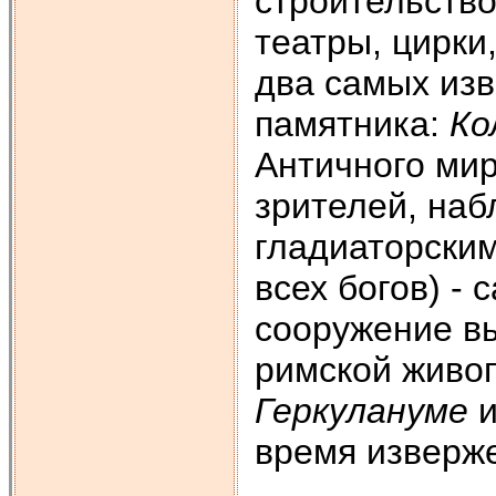
строительство
театры, цирки, 
два самых изв
памятника:
Ко
Античного ми
зрителей, наб
гладиаторски
всех богов) -
сооружение в
римской живо
Геркулануме
время извержен