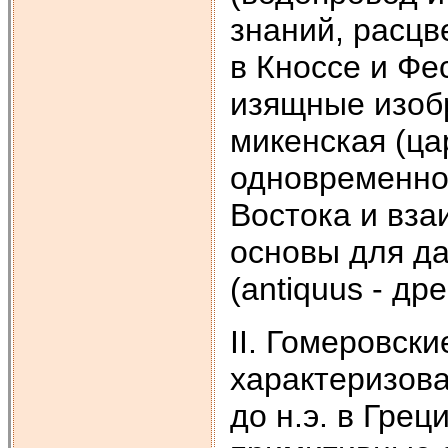
знаний, расцв
в Кноссе и Фе
изящные изоб
микенская (ца
одновременно
Востока и вз
основы для д
(antiquus - др
II. Гомеровские
характеризовал
до н.э. в Гре