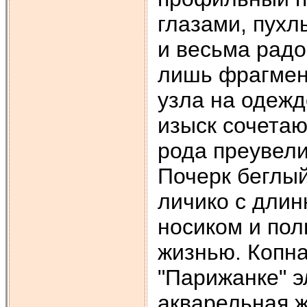
глазами, пух
и весьма рад
лишь фрагмен
узла на одежд
изыск сочетаю
рода преувели
Почерк беглы
личико с дли
носиком и по
жизнью. Копна
"Парижанке" э
акварельная 