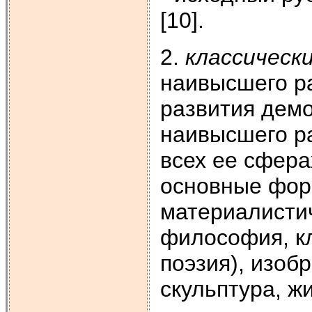
[10].
2.
классическ
наивысшего ра
развития демо
наивысшего ра
всех ее сфера
основные форм
материалисти
философия, кл
поэзия), изоб
скульптура, ж