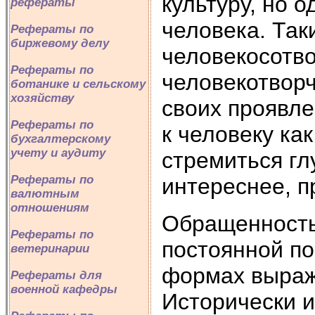
культуру, но 
рефераты
человека. Так
Рефераты по
биржевому делу
человекосотв
Рефераты по
человекотворч
ботанике и сельскому
хозяйству
своих проявле
Рефераты по
к человеку как
бухгалтерскому
учету и аудиту
стремиться гл
Рефераты по
интереснее, п
валютным
отношениям
Обращенность 
Рефераты по
постоянной по
ветеринарии
формах выраж
Рефераты для
военной кафедры
Исторически и