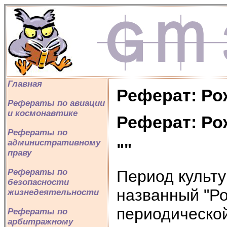
Главная
Реферат: Ро
Рефераты по авиации
и космонавтике
Реферат: Ро
Рефераты по
административному
""
праву
Период культу
Рефераты по
безопасности
названный "Ро
жизнедеятельности
периодической
Рефераты по
арбитражному