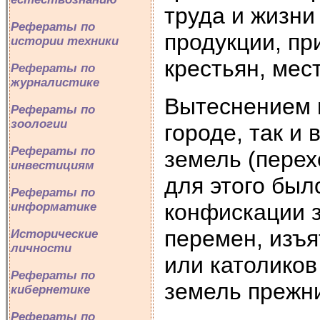
труда и жизни
Рефераты по
продукции, п
истории техники
крестьян, мес
Рефераты по
журналистике
Вытеснением 
Рефераты по
зоологии
городе, так и
Рефераты по
земель (перех
инвестициям
для этого был
Рефераты по
конфискации 
информатике
перемен, изъя
Исторические
личности
или католико
Рефераты по
земель прежни
кибернетике
Рефераты по