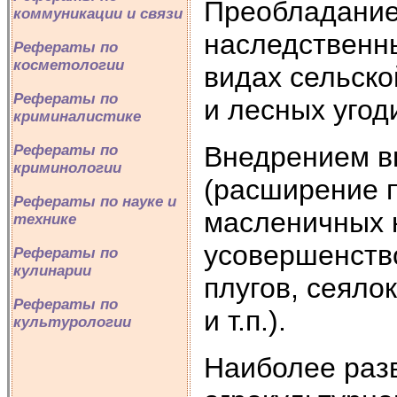
Преобладание
коммуникации и связи
наследственн
Рефераты по
косметологии
видах сельско
Рефераты по
и лесных угоди
криминалистике
Внедрением в
Рефераты по
криминологии
(расширение 
Рефераты по науке и
масленичных к
технике
усовершенств
Рефераты по
кулинарии
плугов, сеяло
Рефераты по
и т.п.).
культурологии
Наиболее раз