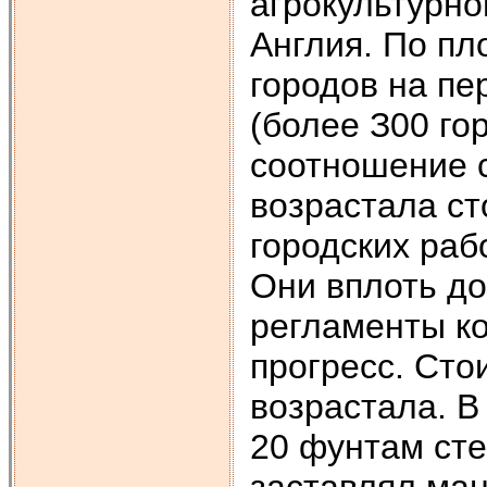
агрокультурн
Англия. По пл
городов на пе
(более З00 го
соотношение с
возрастала ст
городских раб
Они вплоть до
регламенты к
прогресс. Сто
возрастала. В
20 фунтам стер
заставлял ман