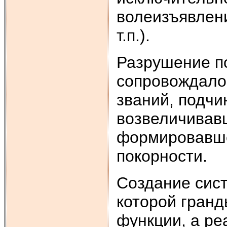
волеизъявлени
т.п.).
Разрушение по
сопровождалос
званий, подчи
возвеличивавш
формировавше
покорности.
Создание сис
которой гран
функции, а ре