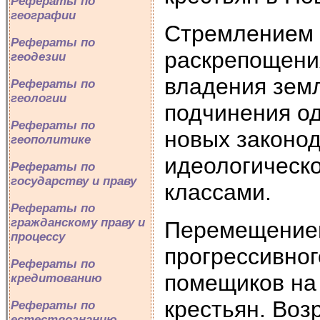
Рефераты по
географии
Стремлением 
Рефераты по
раскрепощени
геодезии
владения земл
Рефераты по
геологии
подчинения од
Рефераты по
новых законо
геополитике
идеологическ
Рефераты по
государству и праву
классами.
Рефераты по
гражданскому праву и
Перемещением
процессу
прогрессивног
Рефераты по
помещиков на
кредитованию
крестьян. Воз
Рефераты по
естествознанию