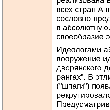
реализована в
всех стран Ан
сословно-пре
в абсолютную.
своеобразие э
Идеологами а
вооружение ид
дворянского д
рангах". В от
("шпаги") поя
рекрутировало
Предусматрив