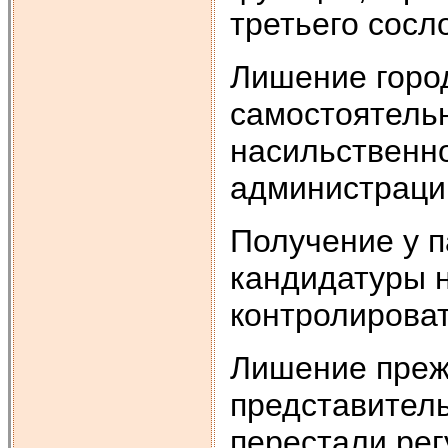
третьего сосл
Лишение горо
самостоятель
насильственно
администраци
Получение у п
кандидатуры 
контролироват
Лишение преж
представитель
перестали рег