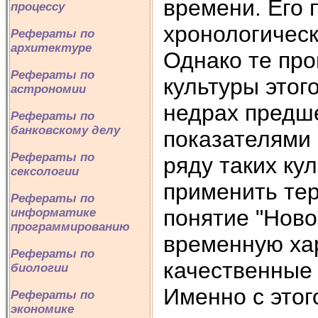
времени. Его 
процессу
хронологическ
Рефераты по
архитектуре
Однако те про
Рефераты по
культуры этог
астрономии
недрах предш
Рефераты по
банковскому делу
показателями 
Рефераты по
ряду таких ку
сексологии
применить тер
Рефераты по
понятие "Ново
информатике
программированию
временную хар
Рефераты по
качественные 
биологии
Именно с этог
Рефераты по
экономике