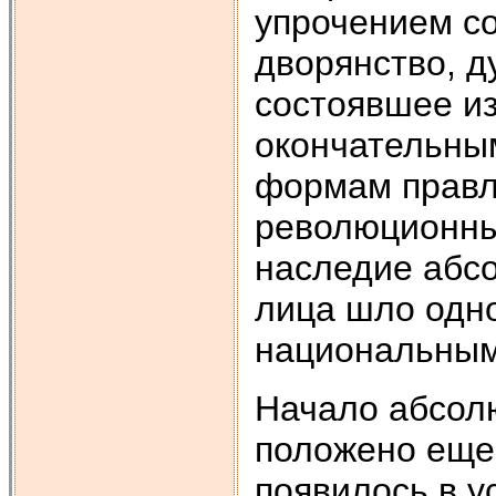
упрочением со
дворянство, ду
состоявшее из
окончательны
формам правл
революционны
наследие абсо
лица шло одн
национальным
Начало абсол
положено еще 
появилось в ус