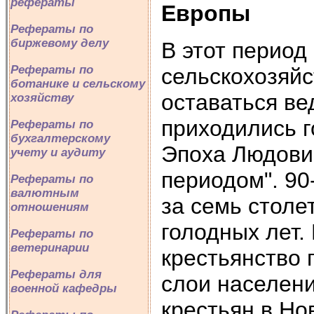
рефераты
Европы
Рефераты по
биржевому делу
В этот период
Рефераты по
сельскохозяй
ботанике и сельскому
оставаться ве
хозяйству
приходились г
Рефераты по
бухгалтерскому
Эпоха Людови
учету и аудиту
периодом". 90
Рефераты по
валютным
за семь столе
отношениям
голодных лет.
Рефераты по
ветеринарии
крестьянство 
Рефераты для
слои населени
военной кафедры
крестьян в Но