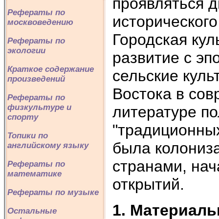
проявляться 
Рефераты по
исторического
москвоведению
Городская кул
Рефераты по
экологии
развитие с эп
Краткое содержание
сельские куль
произведений
Востока в сов
Рефераты по
физкультуре и
литературе п
спорту
"традиционных
Топики по
была колониз
английскому языку
странами, нач
Рефераты по
математике
открытий.
Рефераты по музыке
1. Материаль
Остальные