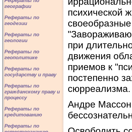
иррационально
Рефераты по
географии
психической ж
Рефераты по
своеобразные
геодезии
"Завораживающ
Рефераты по
геологии
при длительн
Рефераты по
движения обла
геополитике
приемов к "пс
Рефераты по
государству и праву
постепенно за
Рефераты по
сюрреализма.
гражданскому праву и
процессу
Андре Массон
Рефераты по
бессознательн
кредитованию
Рефераты по
Освободить со
естествознанию