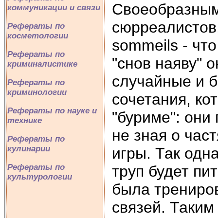
Своеобразным
коммуникации и связи
сюрреалистов
Рефераты по
косметологии
sommeils - что
Рефераты по
"снов наяву" 
криминалистике
случайные и 
Рефераты по
криминологии
сочетания, ко
Рефераты по науке и
"буриме": они
технике
не зная о час
Рефераты по
кулинарии
игры. Так одн
труп будет пи
Рефераты по
культурологии
была трениров
связей. Таким