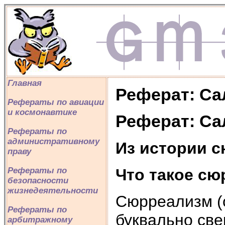
Главная
Реферат: Са
Рефераты по авиации
и космонавтике
Реферат: Са
Рефераты по
административному
Из истории 
праву
Что такое с
Рефераты по
безопасности
жизнедеятельности
Сюрреализм (о
Рефераты по
буквально све
арбитражному