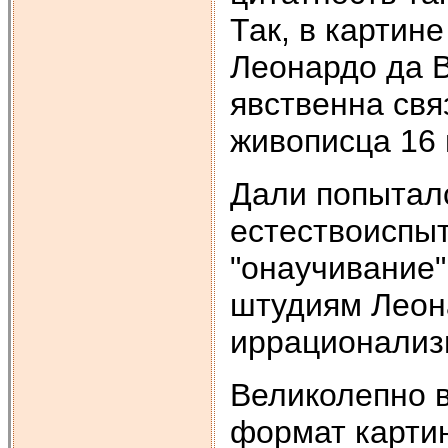
Так, в картин
Леонардо да В
явственна свя
живописца 16 
Дали попыталс
естествоиспыт
"онаучивание"
штудиям Леона
иррационализм
Великолепно 
формат карти