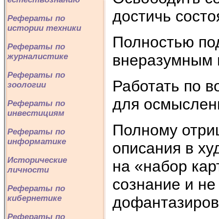
достичь состоя
Рефераты по
истории техники
Полностью по
Рефераты по
внеразумным 
журналистике
Рефераты по
Работать по в
зоологии
для осмыслен
Рефераты по
инвестициям
Полному отри
Рефераты по
информатике
описания в ху
Исторические
на «набор кар
личности
сознание и н
Рефераты по
дофантазиров
кибернетике
Рефераты по