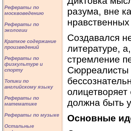
Диктовка мысл
Рефераты по
разума, вне к
москвоведению
нравственных
Рефераты по
экологии
Создавался не
Краткое содержание
литературе, а
произведений
стремление пе
Рефераты по
физкультуре и
Сюрреалисты 
спорту
бессознатель
Топики по
английскому языку
олицетворяет 
Рефераты по
должна быть у
математике
Рефераты по музыке
Основные ид
Остальные