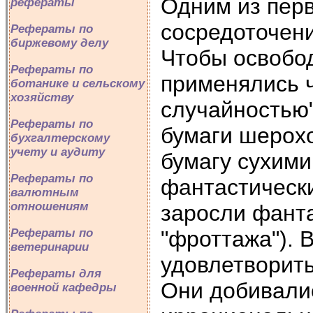
Одним из пер
рефераты
сосредоточени
Рефераты по
биржевому делу
Чтобы освобод
Рефераты по
применялись ч
ботанике и сельскому
хозяйству
случайностью"
Рефераты по
бумаги шерох
бухгалтерскому
учету и аудиту
бумагу сухими
Рефераты по
фантастическ
валютным
отношениям
заросли фанта
"фроттажа"). 
Рефераты по
ветеринарии
удовлетворит
Рефераты для
Они добивалис
военной кафедры