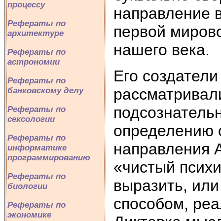
процессу
направление в
Рефераты по
первой мирово
архитектуре
нашего века.
Рефераты по
астрономии
Его создатели
Рефераты по
рассматривал
банковскому делу
подсознательн
Рефераты по
сексологии
определению о
Рефераты по
направления 
информатике
программированию
«чистый псих
Рефераты по
выразить, или
биологии
способом, ре
Рефераты по
экономике