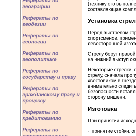
Рефераты по
(технику его выполн
географии
составляющая компле
Рефераты по
Установка стрел
геодезии
Перед выстрелом стр
Рефераты по
спортсменов, примен
геологии
левосторонней изгот
Рефераты по
Стрелу берут правой
геополитике
на нижний выступ окн
Некоторые стрелки, о
Рефераты по
стрелу, сначала проп
государству и праву
хвостовиком в гнездо
внимательно следить
Рефераты по
безопасности вставл
гражданскому праву и
сторону мишени.
процессу
Изготовка
Рефераты по
кредитованию
При принятии исходн
Рефераты по
· принятие стойки, о
естествознанию