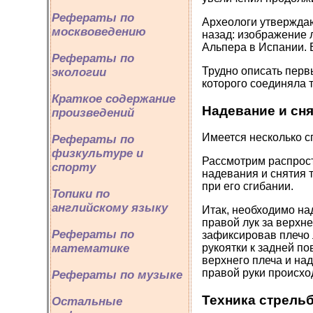
Рефераты по
Археологи утверждаю
москвоведению
назад: изображение 
Альпера в Испании.
Рефераты по
Трудно описать первы
экологии
которого соединяла т
Краткое содержание
Надевание и сн
произведений
Имеется несколько с
Рефераты по
физкультуре и
Рассмотрим распрос
спорту
надевания и снятия 
при его сгибании.
Топики по
английскому языку
Итак, необходимо над
правой лук за верхне
Рефераты по
зафиксировав плечо 
математике
рукоятки к задней п
верхнего плеча и над
правой руки происхо
Рефераты по музыке
Техника стрель
Остальные