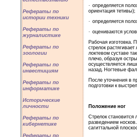
· определяется полож
ориентация тетивы);
Рефераты по
истории техники
· определяется поло
Рефераты по
· оцениваются услов
журналистике
Рабочая изготовка. 
Рефераты по
стрелок растягивает 
зоологии
локтевом суставе та
плечо, образуя остры
осуществляется лиш
Рефераты по
назад. Ногтевые фал
инвестициям
После уточнения в п
Рефераты по
подготовки к выстрел
информатике
Исторические
личности
Положение ног
Стрелок становится 
Рефераты по
разведением носков.
кибернетике
сагиттальной плоско
Рефераты по