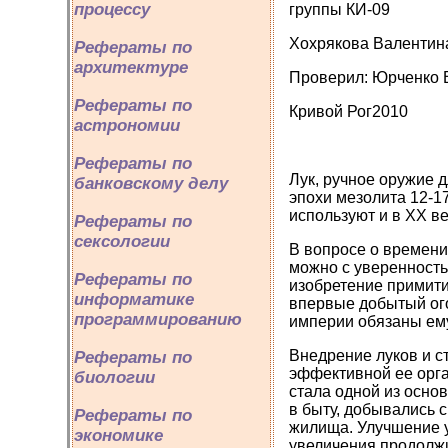
процессу
группы КИ-09
Хохрякова Валентин
Рефераты по
архитектуре
Проверил: Юрченко В
Рефераты по
Кривой Рог2010
астрономии
Рефераты по
Лук, ручное оружие д
банковскому делу
эпохи мезолита 12-17
используют и в ХХ ве
Рефераты по
сексологии
В вопросе о времени 
можно с уверенность
Рефераты по
изобретение примити
информатике
впервые добытый ого
программированию
империи обязаны ему
Внедрение луков и с
Рефераты по
эффективной ее орга
биологии
стала одной из осно
в быту, добывались 
Рефераты по
жилища. Улучшение у
экономике
увеличения продолжи