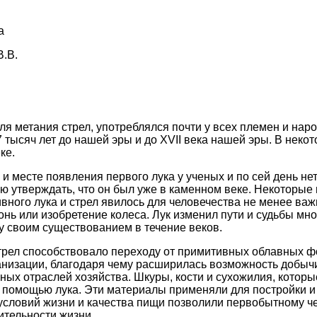
а
.В.
ля метания стрел, употреблялся почти у всех племен и наро
 тысяч лет до нашей эры и до XVII века нашей эры. В некот
ке.
и месте появления первого лука у ученых и по сей день не
ю утверждать, что он был уже в каменном веке. Некоторые и
вного лука и стрел явилось для человечества не менее ва
нь или изобретение колеса. Лук изменил пути и судьбы мно
 своим существованием в течение веков.
трел способствовало переходу от примитивных облавных ф
низации, благодаря чему расширилась возможность добычи
вных отраслей хозяйства. Шкуры, кости и сухожилия, котор
с помощью лука. Эти материалы применяли для постройки 
словий жизни и качества пищи позволили первобытному ч
тельности жизни.