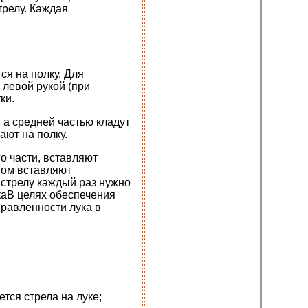
трелу. Каждая
ся на полку. Для
 левой рукой (при
ки.
 а средней частью кладут
ают на полку.
го части, вставляют
отом вставляют
выстрелу каждый раз нужно
каВ целях обеспечения
правленности лука в
тся стрела на луке;