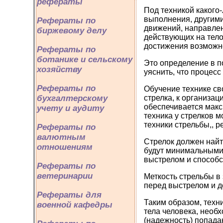
рефераты
Под техникой какого
выполнения, другими
Рефераты по
движений, направле
биржевому делу
действующих на тело
достижения возможно
Рефераты по
ботанике и сельскому
Это определение в п
хозяйству
уяснить, что процесс
Рефераты по
Обучение технике с
стрелка, к организац
бухгалтерскому
обеспечивается макс
учету и аудиту
техника у стрелков 
техники стрельбы,, 
Рефераты по
валютным
Стрелок должен найт
отношениям
будут минимальными.
выстрелом и способс
Рефераты по
ветеринарии
Меткость стрельбы в
перед выстрелом и д
Рефераты для
Таким образом, техн
военной кафедры
тела человека, нео
(надежность) попадан