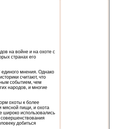
дов на войне и на охоте с
орых странах его
т единого мнения. Однако
сторики считают, что
жным событием, чем
гих народов, и многие
орм охоты к более
 мясной пищи, и охота
ые широко использовались
и совершенствования
еловеку добиться