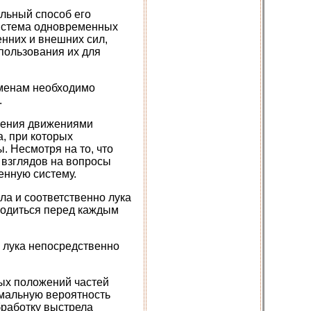
льный способ его
система одновременных
нних и внешних сил,
пользования их для
сменам необходимо
.
ления движениями
а, при которых
 Несмотря на то, что
 взглядов на вопросы
енную систему.
ла и соответственно лука
водиться перед каждым
и лука непосредственно
ных положений частей
мальную вероятность
бработку выстрела