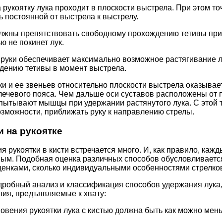
 рукоятку лука проходит в плоскости выстрела. При этом то
ь постоянной от выстрела к выстрелу.
олжны препятствовать свободному прохождению тетивы при 
ю не покинет лук.
руки обеспечивает максимально возможное растягивание л
дению тетивы в момент выстрела.
и и ее звеньев относительно плоскости выстрела оказывае
чевого пояса. Чем дальше оси суставов расположены от п
пытывают мышцы при удержании растянутого лука. С этой 
озможности, приближать руку к направлению стрелы.
 на рукоятке
рукоятки в кисти встречается много. И, как правило, кажд
ым. Подобная оценка различных способов обусловливаетс
енками, сколько индивидуальными особенностями стрелко
робный анализ и классификация способов удержания лука,
ия, предъявляемые к хвату:
овения рукоятки лука с кистью должна быть как можно мен