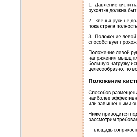
1. Давление кисти на
рукоятке должна быт
2. Звенья руки не д
пока стрела полность
3. Положение левой 
способствует прохож
Положение левой рук
напряжения мышц пле
большую нагрузку ис
целесообразно, по в
Положение кисти
Способов размещения 
наиболее эффективн
или завышенными оц
Ниже приводится под
рассмотрим требован
· площадь соприкосн