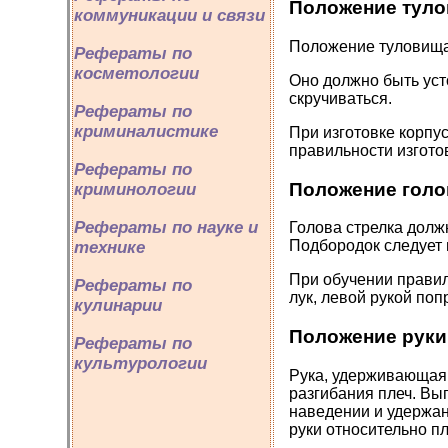
Положение тул
коммуникации и связи
Положение туловища 
Рефераты по
косметологии
Оно должно быть уст
скручиваться.
Рефераты по
криминалистике
При изготовке корпу
правильности изгото
Рефераты по
Положение гол
криминологии
Рефераты по науке и
Голова стрелка долж
Подбородок следует 
технике
При обучении правил
Рефераты по
лук, левой рукой по
кулинарии
Положение руки
Рефераты по
культурологии
Рука, удерживающая 
разгибания плеч. Вып
наведении и удержан
руки относительно п