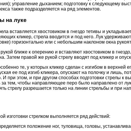
ения); управление дыханием; подготовку к следующему выс
кса также подразделяется на ряд элементов.
ы на луке
ела вставляется хвостовиком в гнездо тетивы и укладывает
яющих кликер, стрела вводится и под него. Лук удерживают
овке) горизонтально или с небольшим наклоном окна рукоят
 рукой ближе к оперению и вставляют хвостовиком в гнездо,
а. Затем правой же рукой стрелу вводят под кликер и опуск
собенно те, у которых кликер сделан с изгибом в верхней е
уская ее под изгиб кликера, опускают на полочку и лишь, п
. И при этом, и при другом способах подготовки стрелы к 
 за тем, чтобы направляющее перо было направлено от лу
ять стрелу разрешается только на линии стрельбы и при на
ой изготовки стрелком выполняется ряд действий:
пределяется положение ног, туловища, головы, устанавливае