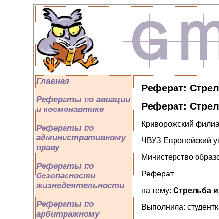
Главная
Реферат: Стрел
Рефераты по авиации
Реферат: Стрел
и космонавтике
Криворожский фили
Рефераты по
административному
ЧВУЗ Европейский у
праву
Министерство образо
Рефераты по
Реферат
безопасности
жизнедеятельности
на тему:
Стрельба и
Рефераты по
Выполнила: студентк
арбитражному