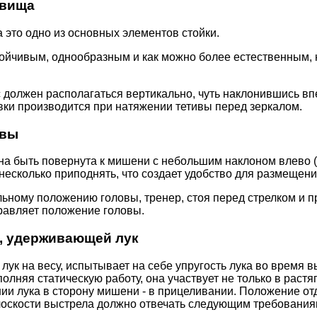
овища
это одно из основных элементов стойки.
ойчивым, однообразным и как можно более естественным, 
с должен располагаться вертикально, чуть наклонившись в
вки производится при натяжении тетивы перед зеркалом.
овы
на быть повернута к мишени с небольшим наклоном влево (
несколько приподнять, что создает удобство для размещени
ьному положению головы, тренер, стоя перед стрелком и 
правляет положение головы.
, удерживающей лук
лук на весу, испытывает на себе упругость лука во время в
олняя статическую работу, она участвует не только в растяг
ии лука в сторону мишени - в прицеливании. Положение от
лоскости выстрела должно отвечать следующим требования