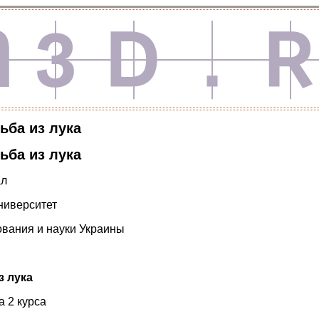
ьба из лука
ьба из лука
ал
ниверситет
вания и науки Украины
з лука
а 2 курса