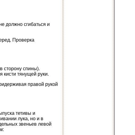
не должно сгибаться и
перед. Проверка
в сторону спины).
я кисти тянущей руки.
придерживая правой рукой
ыпуска тетивы и
ивании лука, но и в
дельных звеньев левой
м: