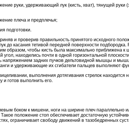
ение руки, удерживающий лук (кисть, хват), тянущей руки (
жение плеча и предплечья;
ия подготовки.
Приняв и проверив правильность принятого исходного полож
лук до касания тетивой передней поверхности подбородка. Р
ким образом, чтобы кисть была максимально приближена к ш
й угол, находились почти в одной горизонтальной плоскост
ь напряжением задних пучков дельтовидной мышцы и мышц
анги и удерживающие их сгибатели пальцев выполняют фун
рицеливании, выполнения дотягивания стрелок находится 
у и готов выполнить его.
левым боком к мишени, ноги на ширине плеч параллельно и
 Такое положение стоп обеспечивает достаточную устойчив
стях, ограничивает свободу движений в тазобедренных суст