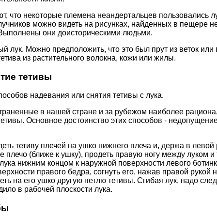
т, что некоторые племена неандертальцев пользовались лу
лучников можно видеть на рисунках, найденных в пещере н
 Выполнены они доисторическими людьми.
й лук. Можно предположить, что это был прут из веток или 
етива из растительного волокна, кожи или жилы.
ятие тетивы
пособов надевания или снятия тетивы с лука.
траненные в нашей стране и за рубежом наиболее рацион
тетивы. Основное достоинство этих способов - недопущение
еть тетиву плечей на ушко нижнего плеча и, держа в левой
е плечо (ближе к ушку), продеть правую ногу между луком и 
лука нижним концом к наружной поверхности левого ботинк
оверхности правого бедра, согнуть его, нажав правой рукой
еть на его ушко другую петлю тетивы. Сгибая лук, надо сле
дило в рабочей плоскости лука.
бы