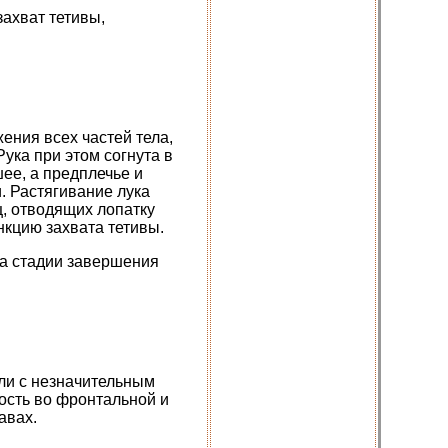
захват тетивы,
ения всех частей тела,
ука при этом согнута в
ее, а предплечье и
и. Растягивание лука
, отводящих лопатку
кцию захвата тетивы.
на стадии завершения
ли с незначительным
ость во фронтальной и
авах.