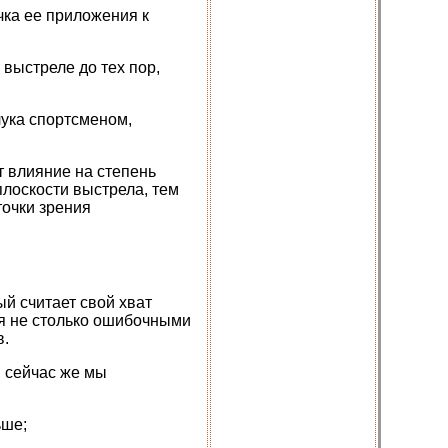
чка ее приложения к
выстреле до тех пор,
ука спортсменом,
т влияние на степень
лоскости выстрела, тем
точки зрения
ый считает свой хват
я не столько ошибочными
в.
 сейчас же мы
ьше;