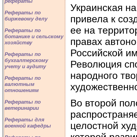
рефераты
Украинская на
Рефераты по
привела к соз
биржевому делу
ее на террито
Рефераты по
ботанике и сельскому
правах автоно
хозяйству
Российской имп
Рефераты по
бухгалтерскому
Революция сп
учету и аудиту
народного тво
Рефераты по
художественно
валютным
отношениям
Во второй пол
Рефераты по
ветеринарии
распространяе
Рефераты для
целостной худ
военной кафедры
которой разви