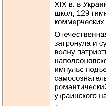
XIX в. в Укра
школ, 129 гим
коммерческих
Отечественная
затронула и с
волну патриот
наполеоновск
импульс подъ
самосознатель
романтический
украинского н