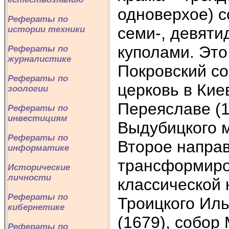
одноверхое) с
Рефераты по
семи-, девяти
истории техники
куполами. Это
Рефераты по
журналистике
Покровский со
Рефераты по
церковь в Кие
зоологии
Переяславе (1
Рефераты по
инвестициям
Выдубицкого м
Рефераты по
Второе напра
информатике
трансформиро
Исторические
личности
классической 
Рефераты по
Троицкого Иль
кибернетике
(1679), собор
Рефераты по