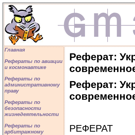
Главная
Реферат: Ук
Рефераты по авиации
современное
и космонавтике
Рефераты по
Реферат: Ук
административному
праву
современное
Рефераты по
безопасности
жизнедеятельности
РЕФЕРАТ
Рефераты по
арбитражному