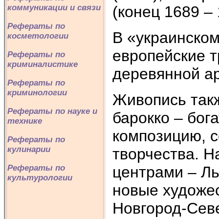
(конец 1689 – 
коммуникации и связи
Рефераты по
В «украинском
косметологии
европейские 
Рефераты по
криминалистике
деревянной а
Рефераты по
криминологии
Живопись так
Рефераты по науке и
барокко – бог
технике
композицию, с
Рефераты по
кулинарии
творчества. 
центрами – Л
Рефераты по
культурологии
новые художе
Новгород-Сев