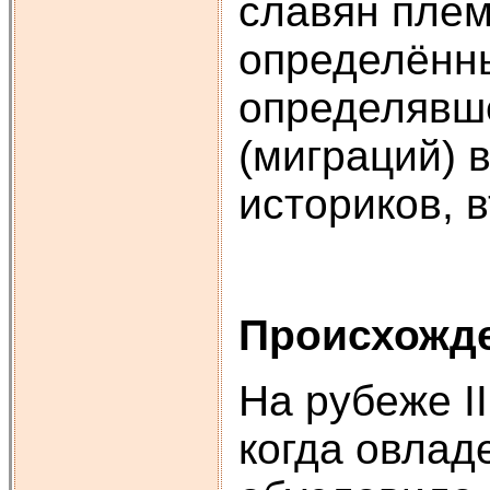
славян плем
определённы
определявше
(миграций) 
историков, 
Происхожде
На рубеже II
когда овлад