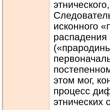
этнического,
Следователь
исконного «
распадения 
(«прародины
первоначал
постепенно
этом мог, к
процесс ди
этнических 