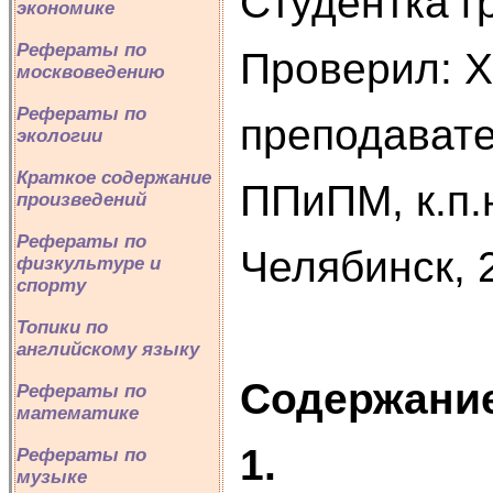
Студентка гр
экономике
Рефераты по
Проверил: Х
москвоведению
Рефераты по
преподават
экологии
Краткое содержание
ППиПМ, к.п.
произведений
Рефераты по
Челябинск, 
физкультуре и
спорту
Топики по
английскому языку
Содержани
Рефераты по
математике
1.
Рефераты по
музыке