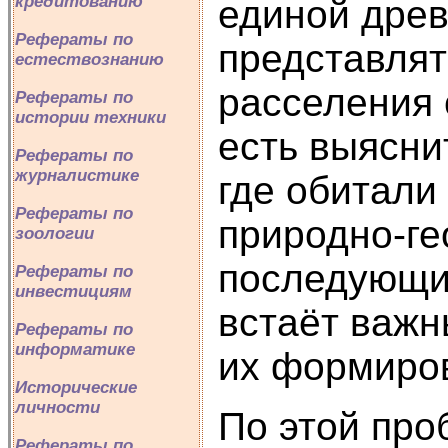
кредитованию
единой древ
Рефераты по
представлят
естествознанию
расселения 
Рефераты по
истории техники
есть выясни
Рефераты по
журналистике
где обитали
Рефераты по
природно-ге
зоологии
последующих
Рефераты по
инвестициям
встаёт важн
Рефераты по
информатике
их формиров
Исторические
личности
По этой про
Рефераты по