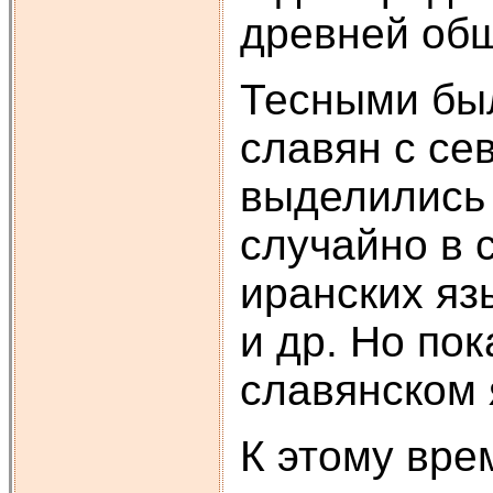
древней об
Тесными был
славян с се
выделились 
случайно в 
иранских язы
и др. Но по
славянском 
К этому вре