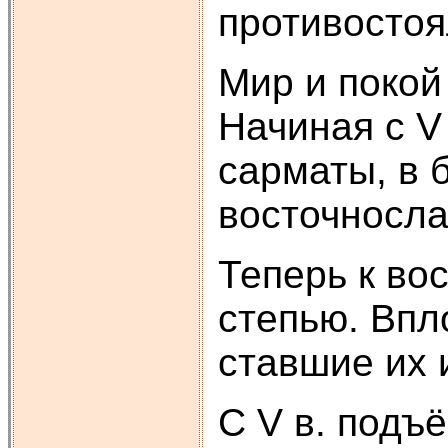
противосто
Мир и покой 
Начиная с V
сарматы, в 
восточносла
Теперь к во
степью. Впл
ставшие их 
С V в. подъ