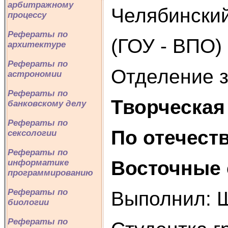
арбитражному
Челябинский
процессу
Рефераты по
(ГОУ - ВПО)
архитектуре
Рефераты по
Отделение з
астрономии
Рефераты по
Творческая
банковскому делу
Рефераты по
По отечест
сексологии
Рефераты по
Восточные 
информатике
программированию
Рефераты по
Выполнил: Ш
биологии
Рефераты по