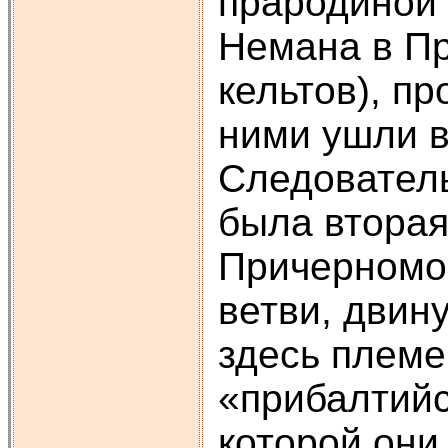
прародиной 
Немана в Пр
кельтов), п
ними ушли в 
Следователь
была вторая
Причерномор
ветви, двин
здесь племе
«прибалтийс
которой они