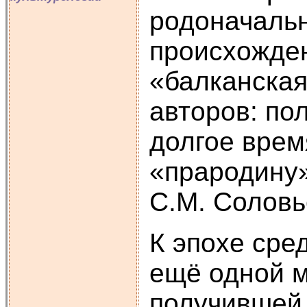
родоначальн
происхожден
«балканская
авторов: пол
долгое врем
«прародину»
С.М. Соловь
К эпохе сре
ещё одной м
получившей