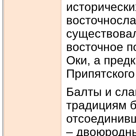
исторически
восточносла
существовал
восточное п
Оки, а пред
Припятского
Балты и сла
традициям б
отсоединивш
– двоюродны