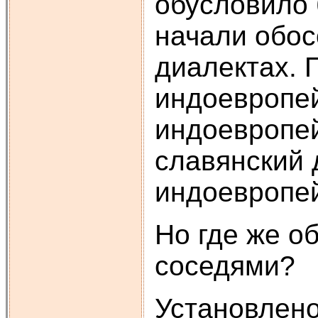
обусловило 
начали обос
диалектах. 
индоевропей
индоевропей
славянский 
индоевропей
Но где же о
соседями?
Установлено,