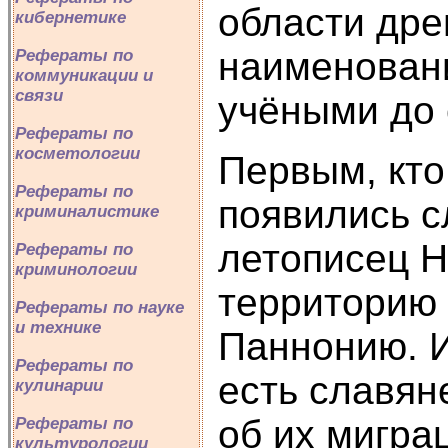
области дре
кибернетике
наименован
Рефераты по
коммуникации и
связи
учёными до 
Рефераты по
косметологии
Первым, кто 
Рефераты по
появились с
криминалистике
летописец Н
Рефераты по
криминологии
территорию 
Рефераты по науке
и технике
Паннонию. И
Рефераты по
есть славян
кулинарии
об их мигра
Рефераты по
культурологии