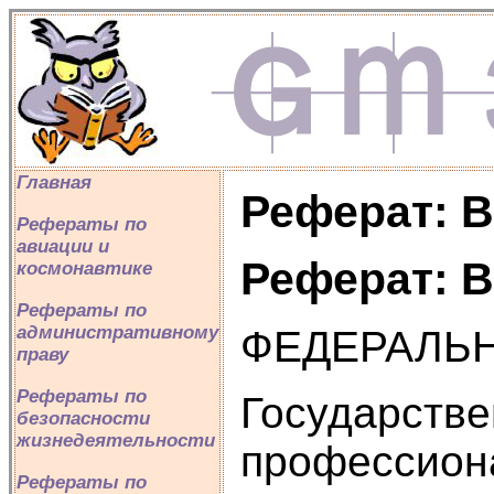
Главная
Реферат: В
Рефераты по
авиации и
Реферат: В
космонавтике
Рефераты по
административному
ФЕДЕРАЛЬ
праву
Рефераты по
Государстве
безопасности
жизнедеятельности
профессион
Рефераты по