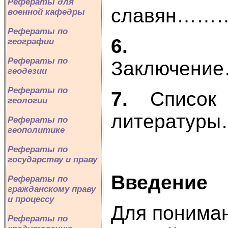
Рефераты для
славян
военной кафедры
Рефераты по
6.
географии
Рефераты по
Заключе
геодезии
Рефераты по
7.
Список
геологии
литерат
Рефераты по
геополитике
Рефераты по
государству и праву
Введение
Рефераты по
гражданскому праву
и процессу
Для пониман
Рефераты по