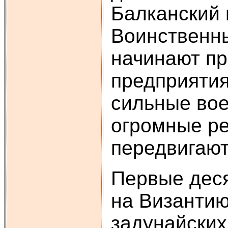
Балканский 
Воинственн
начинают п
предприятия
сильные во
огромные ре
передвигают
Первые деся
на Византию
задунайских