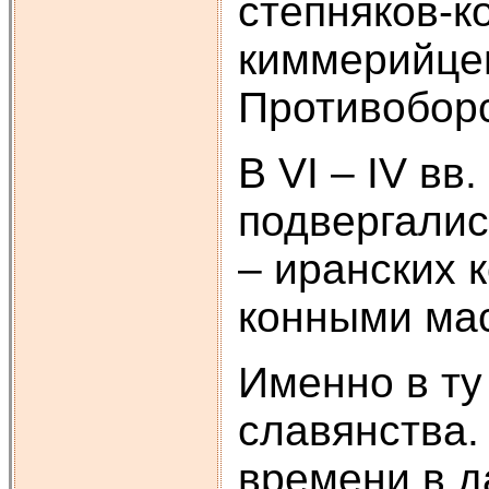
степняков-к
киммерийце
Противоборс
В VI – IV вв
подвергалис
– иранских 
конными мас
Именно в ту
славянства.
времени в д