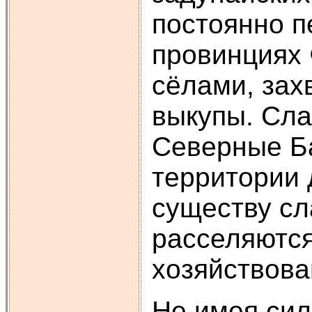
постоянно п
провинциях 
сёлами, зах
выкупы. Сла
Северные Ба
территории 
существу сл
расселяются
хозяйствова
Не имея сил