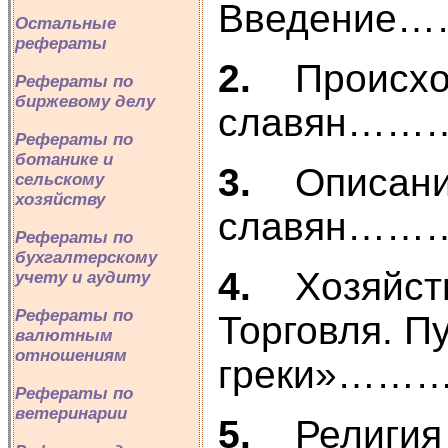
Введен
Остальные
рефераты
2.
Происх
Рефераты по
биржевому делу
славян
Рефераты по
ботанике и
3.
Описани
сельскому
хозяйству
славян…
Рефераты по
бухгалтерскому
4.
Хозяйст
учету и аудиту
Рефераты по
Торговля. Пу
валютным
отношениям
греки»…
Рефераты по
ветеринарии
5.
Религия