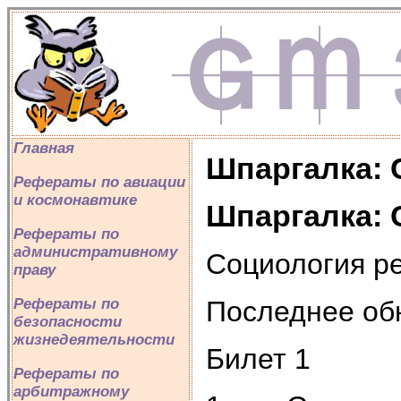
Главная
Шпаргалка: 
Рефераты по авиации
и космонавтике
Шпаргалка: 
Рефераты по
административному
Социология р
праву
Последнее об
Рефераты по
безопасности
жизнедеятельности
Билет 1
Рефераты по
арбитражному