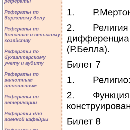
рефераты
1. Р.Мертон 
Рефераты по
биржевому делу
2. Религия к
Рефераты по
ботанике и сельскому
дифференциац
хозяйству
(Р.Белла).
Рефераты по
бухгалтерскому
Билет 7
учету и аудиту
Рефераты по
1. Религиоз
валютным
отношениям
2. Функция р
Рефераты по
ветеринарии
конструирован
Рефераты для
Билет 8
военной кафедры