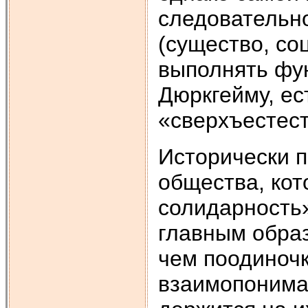
следовательно
(существо, со
выполнять фун
Дюркгейму, ес
«сверхъестес
Исторически 
общества, ко
солидарность»
главным образ
чем поодиночк
взаимопонима