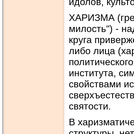
идолов, культ
ХАРИЗМА (греч
милость") - н
круга приверж
либо лица (ха
политического
института, си
свойствами и
сверхъестест
святости.
В харизматиче
структуры, не