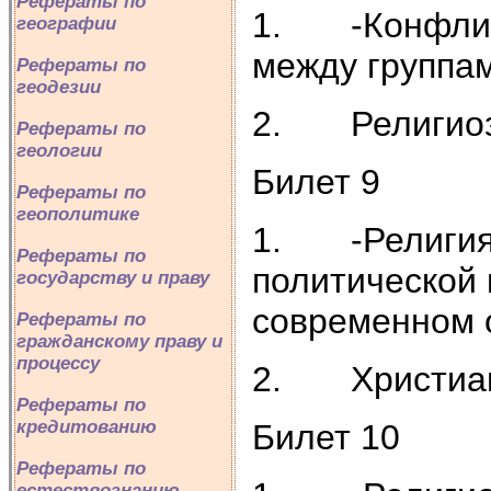
Рефераты по
1. -Конфликт
географии
между группа
Рефераты по
геодезии
2. Религиоз
Рефераты по
геологии
Билет 9
Рефераты по
геополитике
1. -Религия 
Рефераты по
политической 
государству и праву
современном 
Рефераты по
гражданскому праву и
процессу
2. Христианс
Рефераты по
кредитованию
Билет 10
Рефераты по
естествознанию