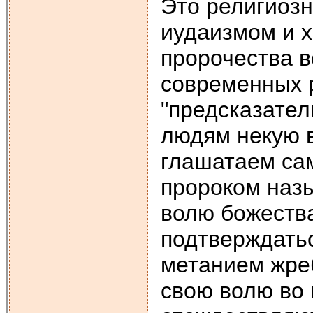
Это религиозн
иудаизмом и х
пророчества в
современных р
"предсказател
людям некую в
глашатаем сам
пророком наз
волю божества
подтверждать
метанием жреб
свою волю во 