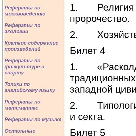
1. Религия и
Рефераты по
москвоведению
пророчество.
Рефераты по
экологии
2. Хозяйстве
Краткое содержание
Билет 4
произведений
Рефераты по
1. «Расколдо
физкультуре и
спорту
традиционных 
Топики по
западной циви
английскому языку
Рефераты по
2. Типология
математике
и секта.
Рефераты по музыке
Билет 5
Остальные