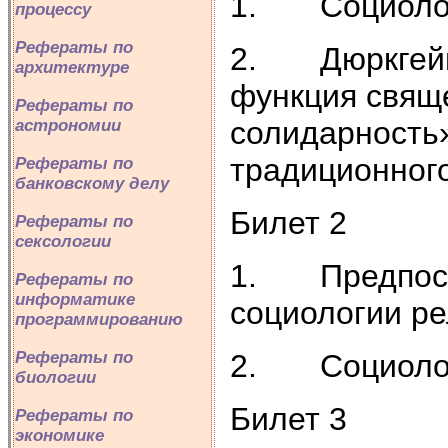
1. Социологи
процессу
Рефераты по
2. Дюркгейм 
архитектуре
функция свящ
Рефераты по
солидарность»
астрономии
традиционног
Рефераты по
банковскому делу
Билет 2
Рефераты по
сексологии
1. Предпосыл
Рефераты по
информатике
социологии ре
программированию
2. Социологи
Рефераты по
биологии
Билет 3
Рефераты по
экономике