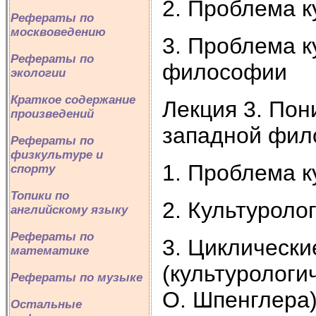
2. Проблема 
Рефераты по
москвоведению
3. Проблема к
Рефераты по
философии
экологии
Краткое содержание
Лекция 3. Пон
произведений
западной фило
Рефераты по
физкультуре и
1. Проблема 
спорту
Топики по
2. Культуроло
английскому языку
Рефераты по
3. Циклически
математике
(культурологи
Рефераты по музыке
О. Шпенглера
Остальные