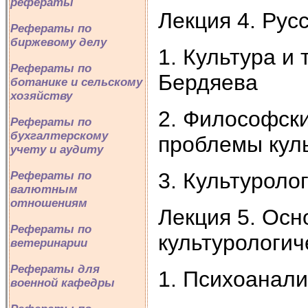
рефераты
Лекция 4. Рус
Рефераты по
биржевому делу
1. Культура и
Рефераты по
Бердяева
ботанике и сельскому
хозяйству
2. Философски
Рефераты по
бухгалтерскому
проблемы кул
учету и аудиту
3. Культуроло
Рефераты по
валютным
отношениям
Лекция 5. Осн
Рефераты по
культурологи
ветеринарии
Рефераты для
1. Психоанали
военной кафедры