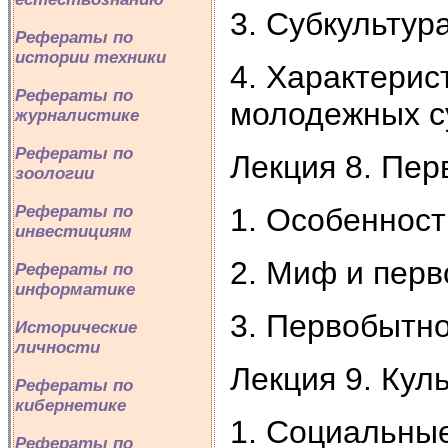
3. Субкультур
Рефераты по
истории техники
4. Характерис
Рефераты по
молодежных с
журналистике
Рефераты по
Лекция 8. Пер
зоологии
1. Особенност
Рефераты по
инвестициям
2. Миф и перв
Рефераты по
информатике
3. Первобытно
Исторические
личности
Лекция 9. Кул
Рефераты по
кибернетике
1. Социальны
Рефераты по