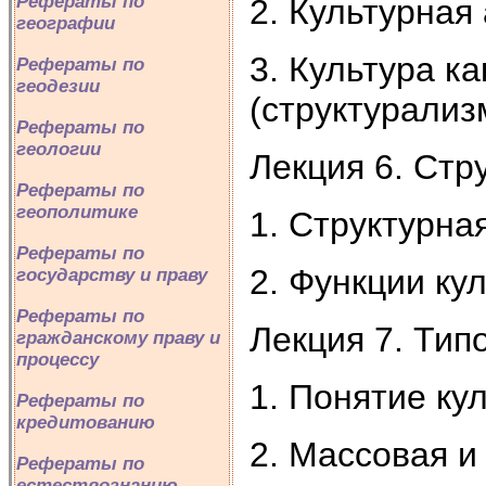
Рефераты по
2. Культурная
географии
3. Культура к
Рефераты по
геодезии
(структурализ
Рефераты по
геологии
Лекция 6. Стр
Рефераты по
геополитике
1. Структурна
Рефераты по
2. Функции ку
государству и праву
Рефераты по
Лекция 7. Тип
гражданскому праву и
процессу
1. Понятие ку
Рефераты по
кредитованию
2. Массовая и
Рефераты по
естествознанию