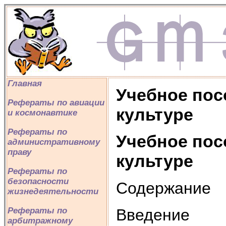
Главная
Учебное пос
Рефераты по авиации
культуре
и космонавтике
Рефераты по
Учебное пос
административному
праву
культуре
Рефераты по
безопасности
Содержание
жизнедеятельности
Введение
Рефераты по
арбитражному