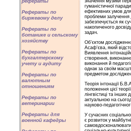
рефераты
значення музики пер
гуманістичної паради
ефективних умов для 
Рефераты по
проблеми залучення д
биржевому делу
забезпечується як с
накопиченого досвіду
Рефераты по
задач.
ботанике и сельскому
хозяйству
Об’єктом дослідженн
Асаф’єва, який відст
Рефераты по
Виявлення інтонацій
бухгалтерскому
створення, виконання
учету и аудиту
виконання й педагогі
однак за своїм масш
предметом дослідженн
Рефераты по
валютным
Теорія інтонації Б.В
отношениям
положення цієї теорії 
лінгвістиці та інши
Рефераты по
актуальною на сього
ветеринарии
науково-педагогічног
Рефераты для
У сучасних соціально
военной кафедры
є розвиток у майбутн
самовдосконалюватис
соціально-культурної 