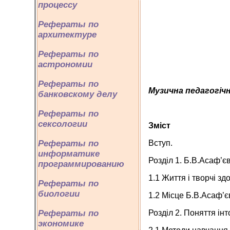
процессу
Рефераты по
архитектуре
Рефераты по
астрономии
Рефераты по
Музична педагогічн
банковскому делу
Рефераты по
сексологии
Зміст
Рефераты по
Вступ.
информатике
Розділ 1. Б.В.Асаф’єв
программированию
1.1 Життя і творчі зд
Рефераты по
биологии
1.2 Місце Б.В.Асаф’є
Рефераты по
Розділ 2. Поняття ін
экономике