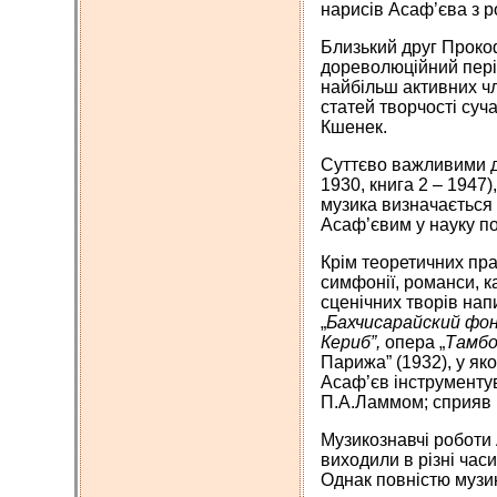
нарисів Асаф’єва з р
Близький друг Прокоф
дореволюційний періо
найбільш активних чл
статей творчості суч
Кшенек.
Суттєво важливими д
1930, книга 2 – 1947)
музика визначається 
Асаф’євим у науку по
Крім теоретичних пра
симфонії, романси, к
сценічних творів нап
„
Бахчисарайский фо
Кериб”,
опера „
Тамбо
Парижа” (1932), у як
Асаф’єв інструменту
П.А.Ламмом; сприяв 
Музикознавчі роботи 
виходили в різні часи
Однак повністю музик