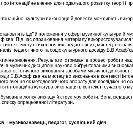
про інтонаційне вчення для подальшого розвитку теорії і пр
нтонаційної культури виконавця й довести можливість викори
тановлять ідеї й положення у сфері музичної культури й му
’єва. Під час опрацювання матеріалу використовувалися т
а синтез змісту психологічних, педагогічних, мистецтвознавч
наліз педагогічного та соціокультурного досвіду Б.В.Асаф’є
тичне значення. Результати, отримані в процесі роботи на
ачів музичних дисциплін науково обґрунтованими висновк
ожньо-естетичного виховання засобами музичної діяльності.
яди Б.В.Асаф’єва на мистецтво виконання в контексті інтона
ного вчення як методологічного апарату для дослідження о
ття інтонаційна культура виконавця в контексті сучасного м
бумовили логіку викладу й структуру роботи. Вона складаєть
а списку опрацьованої літератури.
в – музикознавець, педагог, суспільний діяч