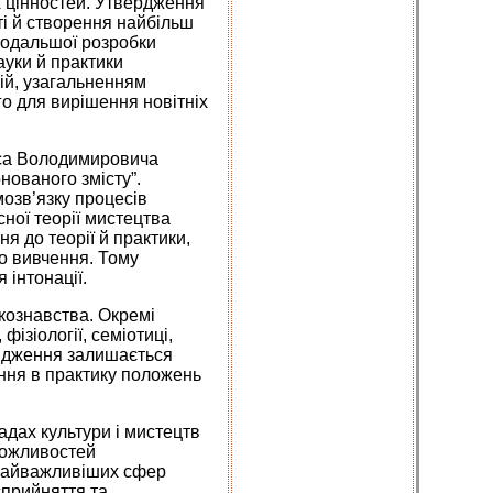
х цінностей. Утвердження
ті й створення найбільш
 подальшої розробки
ауки й практики
ій, узагальненням
о для вирішення новітніх
иса Володимировича
нованого змісту”.
озв’язку процесів
ної теорії мистецтва
я до теорії й практики,
о вивчення. Тому
 інтонації.
кознавства. Окремі
фізіології, семіотиці,
лідження залишається
ння в практику положень
адах культури і мистецтв
 можливостей
 найважливіших сфер
 сприйняття та