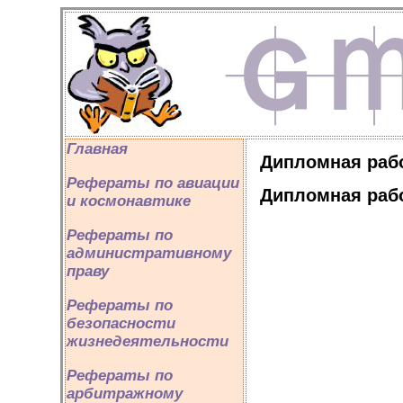
Главная
Дипломная рабо
Рефераты по авиации
Дипломная рабо
и космонавтике
Рефераты по
административному
праву
Рефераты по
безопасности
жизнедеятельности
Рефераты по
арбитражному