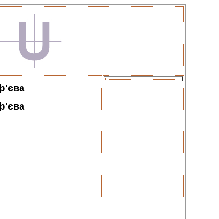
ф'єва
ф'єва