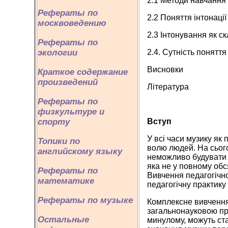
2.1 Методи навчання
Рефераты по
2.2 Поняття інтонаці
москвоведению
2.3 Інтонування як с
Рефераты по
экологии
2.4. Сутність понятт
Висновки
Краткое содержание
произведений
Література
Рефераты по
физкультуре и
спорту
Вступ
У всі часи музику як
Топики по
волю людей. На сього
английскому языку
неможливо будувати 
яка не у повному обс
Рефераты по
Вивчення педагогічно
математике
педагогічну практику
Рефераты по музыке
Комплексне вивчення 
загальнонауковою пр
Остальные
минулому, можуть ста