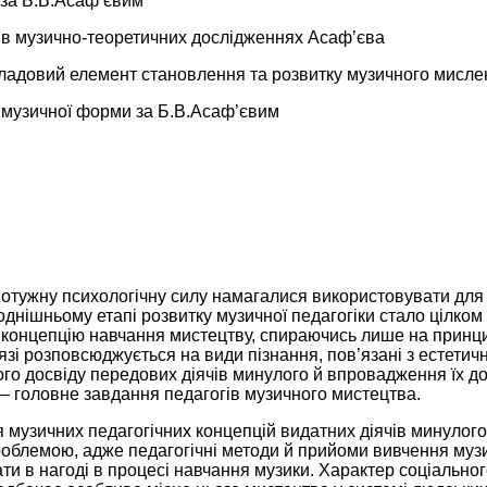
 за Б.В.Асаф’євим
ї в музично-теоретичних дослідженнях Асаф’єва
кладовий елемент становлення та розвитку музичного мисле
я музичної форми за Б.В.Асаф’євим
 потужну психологічну силу намагалися використовувати для
днішньому етапі розвитку музичної педагогіки стало цілко
концепцію навчання мистецтву, спираючись лише на принци
язі розповсюджується на види пізнання, пов’язані з естетич
го досвіду передових діячів минулого й впровадження їх до
 – головне завдання педагогів музичного мистецтва.
музичних педагогічних концепцій видатних діячів минулого 
облемою, адже педагогічні методи й прийоми вивчення музи
ти в нагоді в процесі навчання музики. Характер соціально