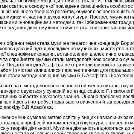
едбачає особливе місце цього мистецтва у системі людськи
гми освіти, в основу якої покладена самоцінність особистос
її різнобічного творчого розвитку, обумовлює необхідність
о музики як частини духовної культури. Прогрес музичної н
учасними інноваційними методами, так і збереженням традиц
 передових діячів музичного мистецтва і використанням йог
я з обраної теми стала музична педагогічна концепція Бор
оював цілісний підхід дослідження музики як „мистецтва інто
ної специфіки виконання, встановлення діалектичного взаєм
 та сприйняття музики стали методологічною основою сучас
ки. Педагогічні ідеї Асаф’єва не отримали широкого залученн
табом і змістом залишилися перспективними для подальшог
я стали методи навчання музики Б.В.Асаф’єва і його теорія
.Асаф’єва є методологічною основою вивчення питань з музи
використовуються у сучасній естетиці, соціології, психології, 
х дотичних областях наукового знання. Обрана проблема дос
днішній день і потребує подальшого вивчення й запровадже
о досвіду Б.В.Асаф’єва.
-економічних умовах метою освіти у вищих навчальних закл
іх фахівців професійної компетенції й культури, створення
я у творчій діяльності. Музична діяльність відноситься до
діяльності та об’єднує у собі створення музичних творів, їх