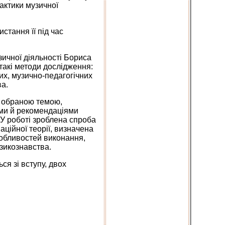
актики музичної
стання її під час
зичної діяльності Бориса
акі методи дослідження:
их, музично-педагогічних
ва.
д обраною темою,
ами й рекомендаціями
 У роботі зроблена спроба
ційної теорії, визначена
собливостей виконання,
узикознавства.
ся зі вступу, двох