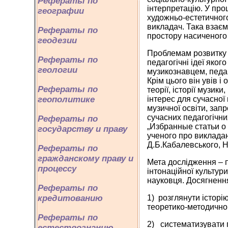
Рефераты по
інтерпретацію. У про
географии
художньо-естетичного
викладач. Така взаєм
Рефераты по
простору насиченого
геодезии
Проблемам розвитку м
Рефераты по
педагогічні ідеї яко
геологии
музикознавцем, педаг
Крім цього він увів 
Рефераты по
теорії, історії музи
геополитике
інтерес для сучасної
музичної освіти, зап
сучасних педагогічних
Рефераты по
„Избранные статьи о
государству и праву
ученого про виклада
Д.Б.Кабалевського, Н
Рефераты по
гражданскому праву и
Мета дослідження – п
процессу
інтонаційної культури
науковця. Досягненн
Рефераты по
кредитованию
1) розглянути історі
теоретико-методично
Рефераты по
2) систематизувати 
естествознанию