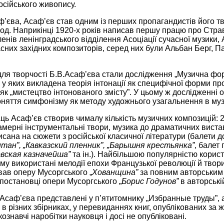
осійського живопису.
’єва, Асаф’єв став одним із перших пропагандистів його тв
д. Наприкінці 1920-х років написав першу працю про Страв
енів ленінградського відділення Асоціації сучасної музики,
асних західних композиторів, серед них були Альбан Берг, П
ля творчості Б.В.Асаф’єва стали дослідження „Музична форм
, у яких викладена теорія інтонації як специфічної форми пр
як „мистецтво інтонованого змісту”. У цьому ж дослідженні
няття симфонізму як методу художнього узагальнення в муз
ць Асаф’єв створив чималу кількість музичних композицій: 28
амерні інструментальні твори, музика до драматичних виста
исана на сюжети з російської класичної літератури (балети д
нтан
”
,
„
Кавказский пленник
”
,
„
Барышня крестьянка
”
, балет
вская казначейша
”
та ін.). Найбільшою популярністю корис
ому використані мелодії епохи Французької революції й твори
вав оперу Мусоргського „
Хованщина”
за повним авторським
постановці опери Мусоргського „
Борис Годунов”
в авторській
Асаф’єва представлені у п’ятитомнику „Избранные труды”, а
 в різних збірниках, у перевиданнях книг, опублікованих за ж
ознавчі наробітки науковця і досі не опубліковані.