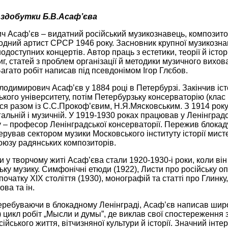
 здобутки Б.В.Асаф’єва
 Асаф’єв – видатний російський музикознавець, композитор
дний артист СРСР 1946 року. Засновник крупної музикознав
одоступних концертів. Автор праць з естетики, теорії й істор
иг, статей з проблем організації й методики музичного вихо
Багато робіт написав під псевдонімом Ігор Глєбов.
одимирович Асаф’єв у 1884 році в Петербурзі. Закінчив іс
кого університету, потім Петербурзьку консерваторію (клас 
ся разом із С.С.Прокоф’євим, Н.Я.Мясковським. З 1914 року
гальній і музичній. У 1919-1930 роках працював у Ленінградсь
у – професор Ленінградської консерваторії. Пережив блокаду
ерував сектором музики Московського інституту історії мисте
юзу радянських композиторів.
 у творчому житі Асаф’єва стали 1920-1930-і роки, коли ві
ьку музику. Симфонічні етюди (1922), Листи про російську опе
початку ХІХ століття (1930), монографій та статті про Глинку
ва та ін.
еребуваючи в блокадному Ленінграді, Асаф’єв написав широк
 цикл робіт „Мысли и думы”, де виклав свої спостереження з
сійського життя, вітчизняної культури й історії. Значний інт