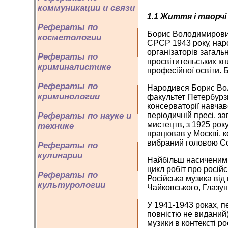
коммуникации и связи
1.1 Життя і творчі
Рефераты по
Борис Володимирович
косметологии
СРСР 1943 року, наро
організаторів загальн
Рефераты по
просвітительських кн
криминалистике
професійної освіти. 
Рефераты по
Народився Борис Вол
криминологии
факультет Петербурзь
консерваторії навчав
Рефераты по науке и
періодичній пресі, за
мистецтв, з 1925 рок
технике
працював у Москві, к
вибраний головою Со
Рефераты по
кулинарии
Найбільш насиченими
цикл робіт про російс
Рефераты по
Російська музика від 
культурологии
Чайковського, Глазуно
У 1941-1943 роках, п
повністю не виданий)
музики в контексті ро