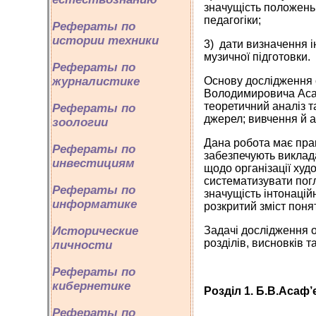
значущість положень 
педагогіки;
Рефераты по
истории техники
3) дати визначення і
музичної підготовки.
Рефераты по
журналистике
Основу дослідження с
Володимировича Асаф
теоретичний аналіз т
Рефераты по
джерел; вивчення й а
зоологии
Дана робота має прак
Рефераты по
забезпечують виклад
инвестициям
щодо організації худ
систематизувати погл
Рефераты по
значущість інтонацій
информатике
розкритий зміст поня
Исторические
Задачі дослідження о
розділів, висновків т
личности
Рефераты по
кибернетике
Розділ 1.
Б.В.Асаф’є
Рефераты по