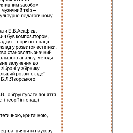
фективним засобом
 музичний твір –
культурно-педагогічному
аги Б.В.Асаф’єв,
вич був композитором,
ку є теорія інтонації.
вклад у розвиток естетики,
’єва становлять значний
дальшого аналізу, методи
ивне залучення до
зібрані у збірнику
льший розвиток ідеї
 Б.Л.Яворського,
.В., обґрунтувати поняття
і теорії інтонації
стетичною, критичною,
ецтва; виявити наукову