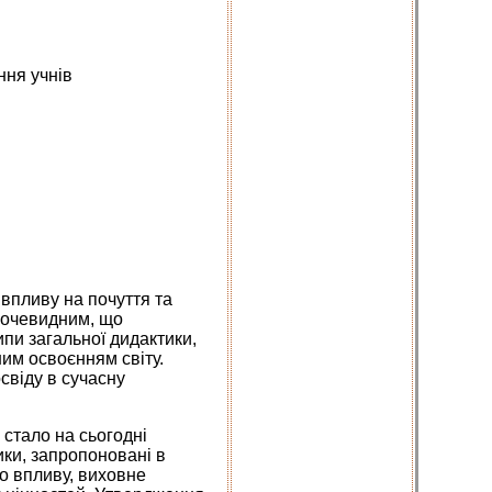
ння учнів
 впливу на почуття та
м очевидним, що
пи загальної дидактики,
ним освоєнням світу.
свіду в сучасну
стало на сьогодні
ки, запропоновані в
го впливу, виховне