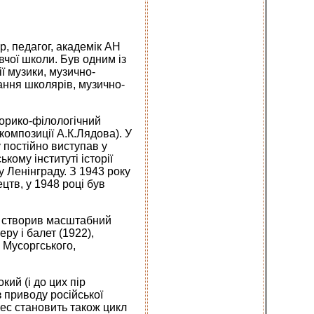
, педагог, академік АН
чої школи. Був одним із
ії музики, музично-
вання школярів, музично-
торико-філологічний
композиції А.К.Лядова). У
 постійно виступав у
кому інституті історії
 Ленінграду. З 1943 року
цтв, у 1948 році був
н створив масштабний
ру і балет (1922),
, Мусоргського,
ий (і до цих пір
 приводу російської
ерес становить також цикл