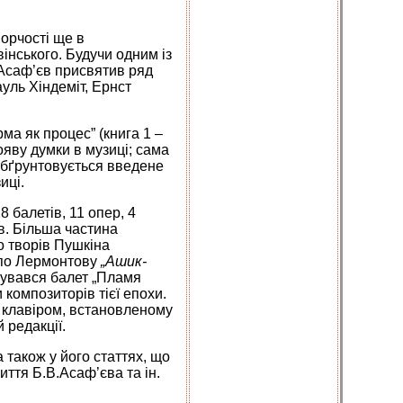
орчості ще в
інського. Будучи одним із
 Асаф’єв присвятив ряд
ауль Хіндеміт, Ернст
а як процес” (книга 1 –
ояву думки в музиці; сама
 обґрунтовується введене
иці.
 балетів, 11 опер, 4
в. Більша частина
о творів Пушкіна
 по Лермонтову
„Ашик-
тувався балет „Пламя
 композиторів тієї епохи.
 клавіром, встановленому
 редакції.
 також у його статтях, що
иття Б.В.Асаф’єва та ін.