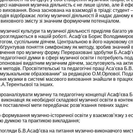
цесі навчання музична діяльність є не лише ціллю, але й е
 виховання. Вона заснована на взаємодії в тріаді: студент –
одія відображає логіку музичної діяльності й надає даному 
 виховного змісту зі значним формуючим потенціалом.
узичної культури та музичної діяльності приділяв багато ув
го розглядаються в нашій роботі. Асаф’єв Борис Володимиро
огом, суспільним діячем. Центральною в його науковому спад
і обґрунтував поняття симфонізму як методу, зробив значний 
ки, вчення про музичну форму. Перераховані здобутки Б.Асаф
 педагогічної думки в сфері музичної освіти і потребують по
ропоновані видатним музичним діячем, заслуговують на акт
 методів. Просвітительські та педагогічні праці Аса’єва Б.В. 
 музыкальном образовании” за редакцією О.М.Орлової. Пода
ння музики в системі масового виховання знайшли в працях
.А.Терентьєвої та інших.
роаналізувати музичну та педагогічну концепції Асаф’єва Б
 виконавця як необхідної складової музичної освіти в контекст
я поставленої мети передбачає розв’язання певних задач:
ю формування музично-історичної освіти у взаємозв’язку з е
ю думкою та практикою викладання;
погляди Б.В.Асаф’єва на питання музично-виконавчого мист