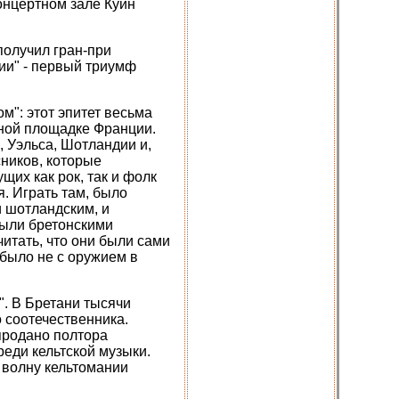
концертном зале Куин
 получил гран-при
ии" - первый триумф
м": этот эпитет весьма
тной площадке Франции.
, Уэльса, Шотландии и,
сников, которые
щих как рок, так и фолк
я. Играть там, было
и шотландским, и
были бретонскими
тать, что они были сами
было не с оружием в
. В Бретани тысячи
 соотечественника.
 продано полтора
еди кельтской музыки.
л волну кельтомании