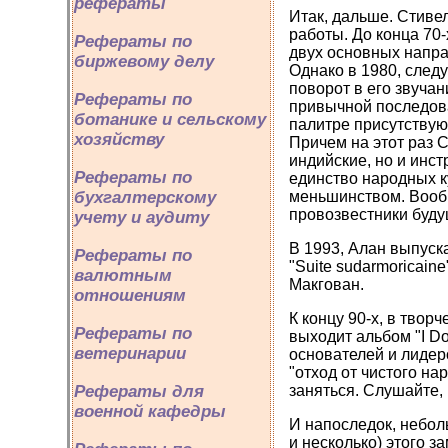
рефераты
Итак, дальше. Стиве
работы. До конца 70-
Рефераты по
двух основных направ
биржевому делу
Однако в 1980, след
поворот в его звучан
Рефераты по
привычной последова
ботанике и сельскому
палитре присутствую
хозяйству
Причем на этот раз С
индийские, но и инст
Рефераты по
единство народных к
меньшинством. Вообщ
бухгалтерскому
провозвестники буду
учету и аудиту
В 1993, Алан выпуска
Рефераты по
"Suite sudarmoricaine
валютным
Макгован.
отношениям
К концу 90-х, в твор
Рефераты по
выходит альбом "I D
ветеринарии
основателей и лидер
"отход от чистого н
заняться. Слушайте, 
Рефераты для
военной кафедры
И напоследок, неболь
и несколько) этого з