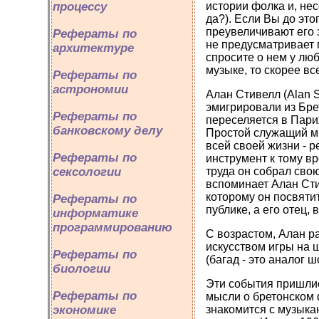
истории фолка и, не
процессу
да?). Если Вы до это
преувеличивают его 
Рефераты по
не предусматривает 
архитектуре
спросите о нем у лю
музыке, то скорее в
Рефераты по
астрономии
Алан Стивелл (Alan S
эмигрировали из Бре
Рефераты по
переселяется в Пари
банковскому делу
Простой служащий ми
всей своей жизни - р
Рефераты по
инструмент к тому в
труда он собрал свою
сексологии
вспоминает Алан Сти
которому он посвяти
Рефераты по
публике, а его отец,
информатике
программированию
С возрастом, Алан р
искусством игры на 
Рефераты по
(багад - это аналог 
биологии
Эти события пришлис
Рефераты по
мысли о бретонском ф
знакомится с музыка
экономике