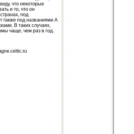
иду, что некоторые
ть и то, что он
странах, под
л также под названиями A
жками. В таких случаях,
мы чаще, чем раз в год.
ne.celtic.ru