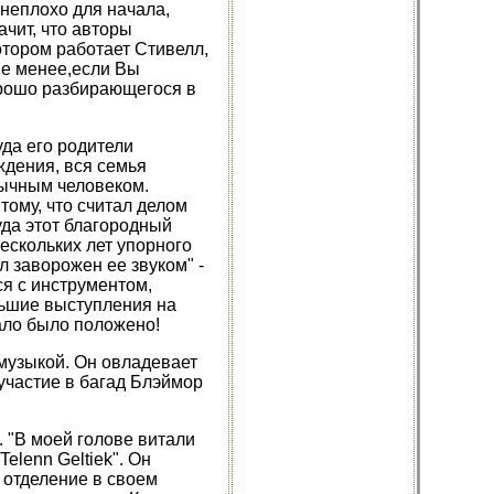
неплохо для начала,
ачит, что авторы
отором работает Стивелл,
не менее,если Вы
орошо разбирающегося в
уда его родители
ждения, вся семья
бычным человеком.
ому, что считал делом
уда этот благородный
ескольких лет упорного
л заворожен ее звуком" -
ся с инструментом,
ольшие выступления на
чало было положено!
 музыкой. Он овладевает
 участие в багад Блэймор
 "В моей голове витали
elenn Geltiek". Он
 отделение в своем