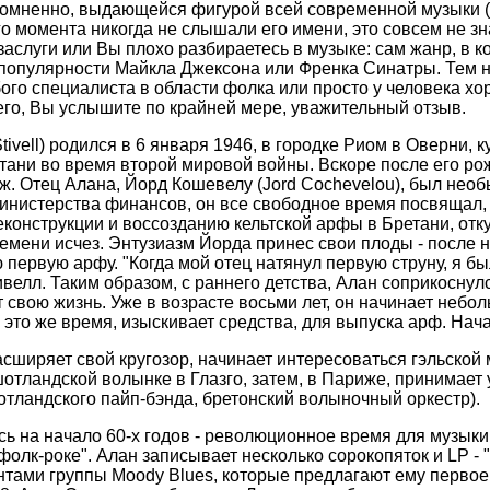
сомненно, выдающейся фигурой всей современной музыки (
го момента никогда не слышали его имени, это совсем не зн
заслуги или Вы плохо разбираетесь в музыке: сам жанр, в к
популярности Майкла Джексона или Френка Синатры. Тем 
бого специалиста в области фолка или просто у человека х
сего, Вы услышите по крайней мере, уважительный отзыв.
tivell) родился в 6 января 1946, в городке Риом в Оверни, к
тани во время второй мировой войны. Вскоре после его ро
ж. Отец Алана, Йорд Кошевелу (Jord Cochevelou), был нео
нистерства финансов, он все свободное время посвящал, т
еконструкции и воссозданию кельтской арфы в Бретани, отк
ремени исчез. Энтузиазм Йорда принес свои плоды - после н
 первую арфу. "Когда мой отец натянул первую струну, я бы
велл. Таким образом, с раннего детства, Алан соприкоснул
т свою жизнь. Уже в возрасте восьми лет, он начинает неб
 в это же время, изыскивает средства, для выпуска арф. На
асширяет свой кругозор, начинает интересоваться гэльской
шотландской волынке в Глазго, затем, в Париже, принимает
шотландского пайп-бэнда, бретонский волыночный оркестр).
ь на начало 60-х годов - революционное время для музыки.
олк-роке". Алан записывает несколько сорокопяток и LP - "T
нтами группы Moody Blues, которые предлагают ему первое