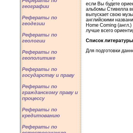
Рефераты по
если Вы будете орие
географии
альбомы Стивелла вы
выпускает свою музы
Рефераты по
английскими названи
геодезии
Home Coming (англ.) 
лучше всего ориентир
Рефераты по
Список литератур
геологии
Для подготовки данно
Рефераты по
геополитике
Рефераты по
государству и праву
Рефераты по
гражданскому праву и
процессу
Рефераты по
кредитованию
Рефераты по
естествознанию