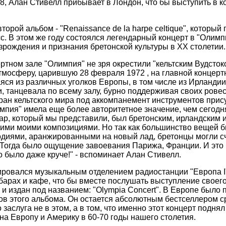
68, Алан Стивелл прибывает в Лондон, что бы выступить в 
второй альбом - "Renaissance de la harpe celtique", который
с. В этом же году состоялся легендарный концерт в "Олимп
зрождения и признания бретонской культуры в XX столетии.
тном зале "Олимпия" не зря окрестили "кельтским Вудстоко
тмосферу, царившую 28 февраля 1972 , на главной концер
ся из различных уголков Европы, в том числе из Ирландии
и, танцевала по всему залу, бурно поддерживая своих рове
ран кельтского мира под аккомпанемент инструментов прису
импия" имела еще более авторитетное значение, чем сегодн
ар, который мы представили, был бретонским, ирландским 
ими моими композициями. Но так как большинство вещей 
иями, аранжированными на новый лад, бретонцы могли счи
 Тогда было ощущение завоевания Парижа, Франции. И это 
то было даже круче!" - вспоминает Алан Стивелл.
ировался музыкальным отделением радиостанции "Европа I"
барах и кафе, что бы вместе послушать выступление своего
 и издан под названием: "Olympia Concert". В Европе было
в этого альбома. Он остается абсолютным бестселлером ср
 заслуга не в этом, а в том, что именно этот концерт подня
на Европу и Америку в 60-70 годы нашего столетия.