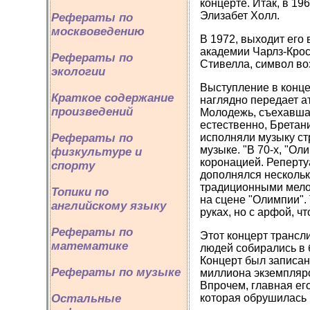
концерте. Итак, в 19
Элизабет Холл.
Рефераты по
москвоведению
В 1972, выходит его 
академии Чарлз-Крос
Рефераты по
Стивелла, символ во
экологии
Выступление в концер
Краткое содержание
наглядно передает а
произведений
Молодежь, съехавшая
естественно, Бретан
исполняли музыку ст
Рефераты по
музыке. "В 70-х, "Ол
физкультуре и
коронацией. Реперту
спорту
дополнялся нескольк
традиционными мелод
Топики по
на сцене "Олимпии".
английскому языку
руках, но с арфой, ч
Рефераты по
Этот концерт трансл
математике
людей собирались в 
Концерт был записан
Рефераты по музыке
миллиона экземпляро
Впрочем, главная его
которая обрушилась 
Остальные