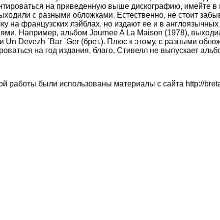
нтироваться на приведенную выше дискографию, имейте в в
ходили с разными обложками. Естественно, не стоит забыва
ку на французских лэйблах, но издают ее и в англоязычных 
ями. Например, альбом Journee A La Maison (1978), выходи
и Un Devezh `Bar `Ger (брет.). Плюс к этому, с разными обло
оваться на год издания, благо, Стивелл не выпускает альбо
ы
й работы были использованы материалы с сайта http://bretag