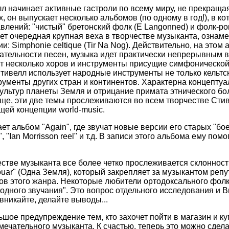
лл начинает активные гастроли по всему миру, не прекраща
х, он выпускает несколько альбомов (по одному в год!), в 
лений: "чистый" бретонский фолк (E Langonned) и фолк-рок 
ует очередная крупная веха в творчестве музыканта, озна
ии: Simphonie celtique (Tir Na Nog). Действительно, на этом
тельности песен, музыка идет практически непрерывным ва
т несколько хоров и инструменты присущие симфонической,
тивелл использует народные инструменты не только кельтски
рументы других стран и континентов. Характерна концептуа
ультур планеты Земля и отрицание примата этнического б
е, эти две темы прослеживаются во всем творчестве Стивел
щей концепции world-music.
ет альбом "Again", где звучат новые версии его старых "боеви
", "Ian Morrisson reel" и т.д. В записи этого альбома ему по
честве музыканта все более четко прослеживается склонность 
ouar" (Одна Земля), который закрепляет за музыкантом репу
ов этого жанра. Некоторые любители ортодоксального фолк
ародного звучания". Это вопрос отдельного исследования и 
вникайте, делайте выводы...
шое предупреждение тем, кто захочет пойти в магазин и куп
амечательного музыканта. К счастью, теперь это можно сдела