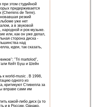
я при этом студийной
которых придерживается
(Chemins de Terre).
меновавшая резкий
 альбоме уже нет
лом, а в звуковой
 народной и рок-музыке.
е или, как он уже делал,
льная сторона диска -
ольшинства над
ла, идеи, так сказать,
ков": "Tri martolod",
могали Кейт Буш и Шейн
к world-music . В 1998,
тацию одного из
а, критикуют Стивелла за
Вы вправе сами им
ить какой-либо диск (а то
ть и в России. Однако,