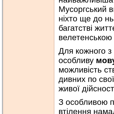
Мусоргський в
ніхто ще до н
багатстві житт
велетенською 
Для кожного з
особливу
мов
можливість ст
дивних по сво
живої дійсност
З особливою п
втілення нам