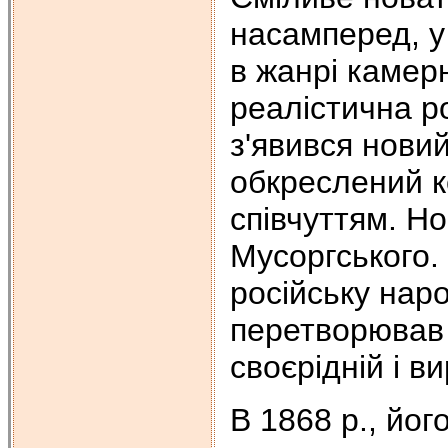
насамперед, у
в жанрі камер
реалістична р
з'явився новий
обкреслений к
співчуттям. Н
Мусоргського.
російську наро
перетворював 
своєрідній і в
В 1868 р., йог