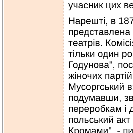
учасник цих в
Нарешті, в 187
представлена 
театрів. Коміс
тільки один р
Годунова", пос
жіночих парті
Мусоргський в
подумавши, зв
переробкам і 
польський акт 
Кромами", - пи