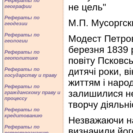
Рефераты по
не цель"
географии
Рефераты по
М.П. Мусоргск
геодезии
Рефераты по
Модест Петро
геологии
березня 1839 
Рефераты по
повіту Псковсь
геополитике
дитячі роки, в
Рефераты по
государству и праву
життям і наро
Рефераты по
залишилися н
гражданскому праву и
процессу
творчу діяльн
Рефераты по
кредитованию
Незважаючи на
Рефераты по
визначили його
естествознанию