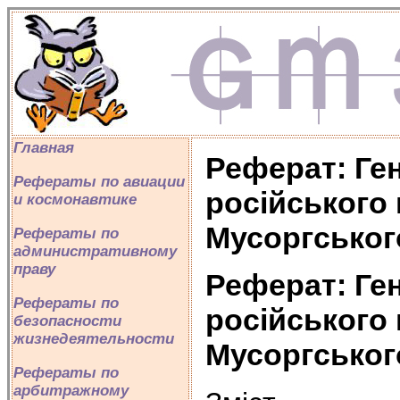
Главная
Реферат: Ге
Рефераты по авиации
російського
и космонавтике
Мусоргськог
Рефераты по
административному
праву
Реферат: Ге
Рефераты по
російського
безопасности
жизнедеятельности
Мусоргськог
Рефераты по
арбитражному