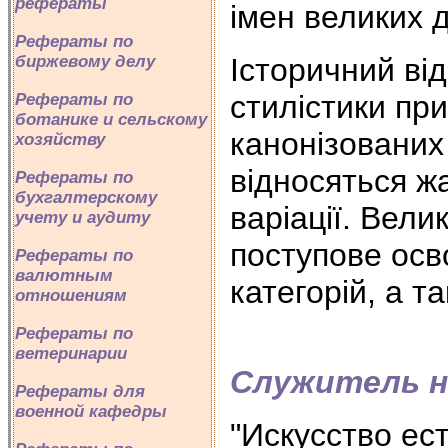
рефераты
імен великих д
Рефераты по
Історичний від
биржевому делу
стилістики пр
Рефераты по
ботанике и сельскому
канонізованих 
хозяйству
відносяться ж
Рефераты по
бухгалтерскому
варіації. Вели
учету и аудиту
поступове осв
Рефераты по
валютным
категорій, а т
отношениям
Рефераты по
ветеринарии
Служитель н
Рефераты для
военной кафедры
"Искусство ес