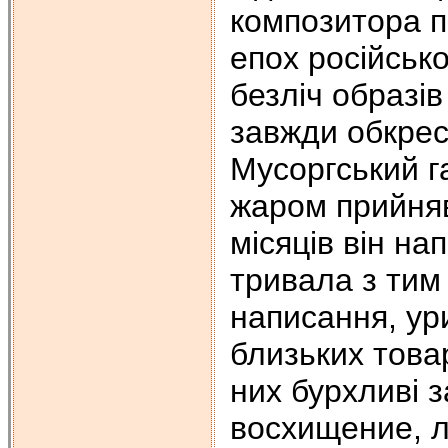
композитора п
епох російсько
безліч образів
завжди обкрес
Мусоргський г
жаром прийняв
місяців він на
тривала з тим
написання, ур
близьких това
них бурхливі з
восхищение, л