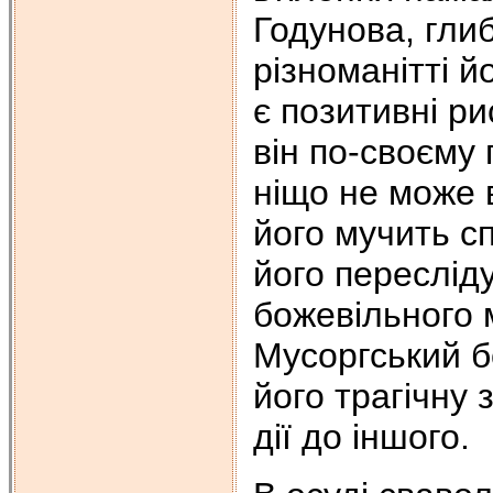
Годунова, гли
різноманітті 
є позитивні ри
він по-своєму
ніщо не може в
його мучить с
його переслід
божевільного
Мусоргський б
його трагічну 
дії до іншого.