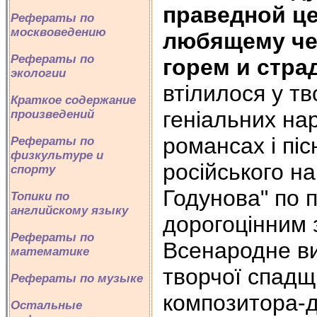
праведной це
Рефераты по
москвоведению
любящему чел
Рефераты по
горем и стра
экологии
втілилося у тв
Краткое содержание
геніальних на
произведений
романсах і пі
Рефераты по
физкультуре и
російського на
спорту
Годунова" по 
Топики по
английскому языку
дорогоцінним 
Рефераты по
Всенародне в
математике
творчої спадщ
Рефераты по музыке
композитора-д
Остальные