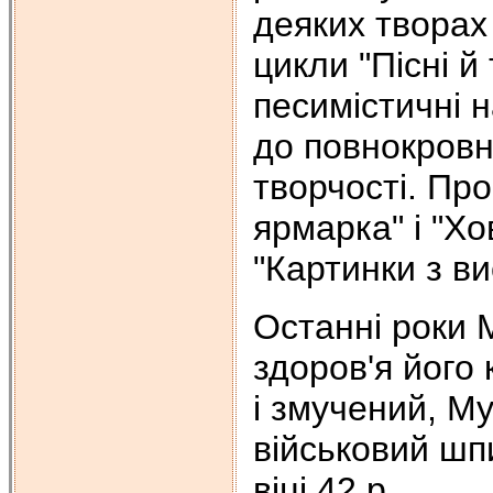
деяких творах 
цикли "Пісні й 
песимістичні 
до повнокровн
творчості. Пр
ярмарка" і "Х
"Картинки з ви
Останні роки 
здоров'я його
і змучений, М
військовий шпи
віці 42 р.