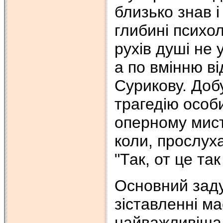
близько знав і
глибині психо
рухів душі не 
а по вмінню ві
Сурикову. Доб
трагедію особи
оперному мист
коли, прослух
"Так, от це так
Основний заду
зіставленні м
найважливіша 