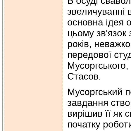
В осуді свавол
звеличуванні 
основна ідея 
цьому зв'язок
років, неважк
передової сту
Мусоргського,
Стасов.
Мусоргський п
завдання ство
вирішив її як 
початку робот