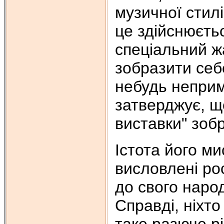
музичної стил
це здійснюєтьс
спеціальний ж
зобразити себ
небудь неприм
затверджує, що
виставки" зоб
Істота його м
висловлені рос
до свого народ
Справді, ніхто
таке разюче рі