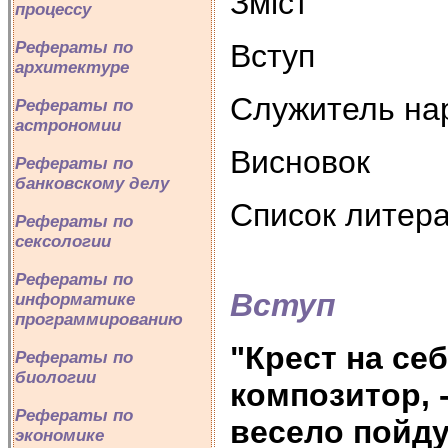
Зміст
процессу
Вступ
Рефераты по
архитектуре
Служитель на
Рефераты по
астрономии
Висновок
Рефераты по
банковскому делу
Список литер
Рефераты по
сексологии
Рефераты по
Вступ
информатике
программированию
"Крест на се
Рефераты по
биологии
композитор, 
Рефераты по
весело пойду
экономике