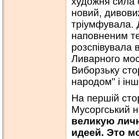
художня сила 
новий, дивовиж
тріумфувала. 
наповненим т
розспівувала в
Ливарного мос
Виборзьку сто
народом" і інш
На першій стор
Мусоргський н
великую лич
идеей. Это м