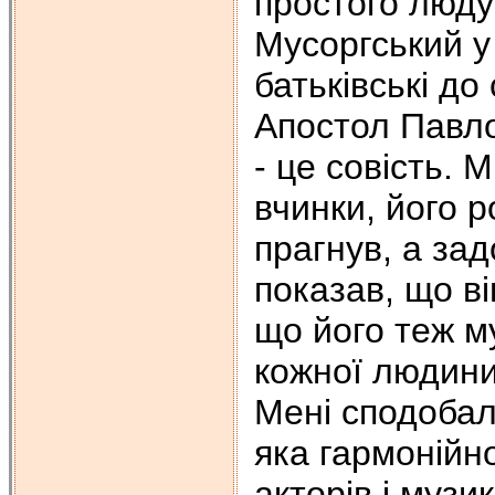
простого люду
Мусоргський у 
батьківські до
Апостол Павло
- це совість. 
вчинки, його р
прагнув, а за
показав, що в
що його теж му
кожної людини
Мені сподобал
яка гармонійно
акторів і муз