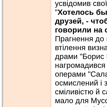
усвідомив сво
"
Хотелось бы 
друзей, - чт
говорили на 
Прагнення до 
втілення визн
драми "Борис 
нагромадився 
операми "Сала
осмислений і 
сміливістю й 
мало для Мусо