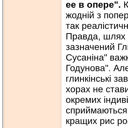
ее в опере
".
К
жодній з попе
так реалістичн
Правда, шлях 
зазначений Гл
Сусаніна" важ
Годунова". Ал
глинкінські за
хорах не став
окремих індив
сприймаються 
кращих рис ро