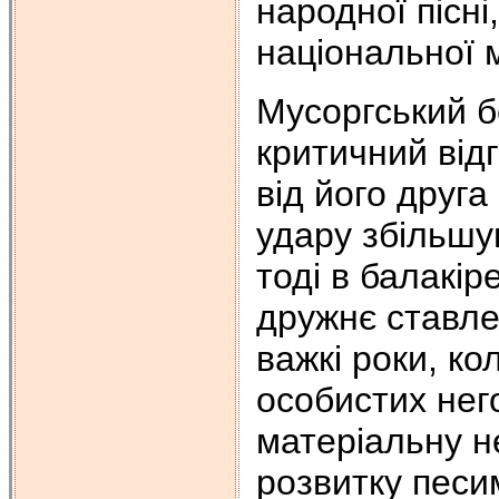
народної пісні
національної 
Мусоргський б
критичний від
від його друга
удару збільшу
тоді в балакір
дружнє ставле
важкі роки, к
особистих нег
матеріальну н
розвитку песи