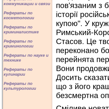
пов'язаним з 
коммуникации и связи
історії російс
Рефераты по
косметологии
купою". У кру
Рефераты по
Римський-Корс
криминалистике
Стасов. Це тв
Рефераты по
криминологии
переконано бо
Рефераты по науке и
перейнята пе
технике
Вони продовжи
Рефераты по
кулинарии
Досить сказат
Рефераты по
що з його кращ
культурологии
безсмертна оп
Сміливе новат