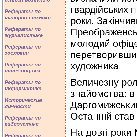
гвардійських п
Рефераты по
истории техники
роки. Закінчи
Рефераты по
Преображенськ
журналистике
молодий офіц
Рефераты по
перетворившис
зоологии
художника.
Рефераты по
инвестициям
Величезну рол
Рефераты по
информатике
знайомства: в 
Исторические
Даргомижським
личности
Останній став
Рефераты по
кибернетике
На довгі роки
Рефераты по