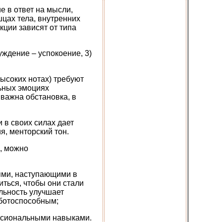
е в ответ на мысли,
цах тела, внутренних
кции зависят от типа
уждение – успокоение, 3)
высоких нотах) требуют
ьных эмоциях
 важна обстановка, в
 в своих силах дает
я, менторский тон.
, можно
ями, наступающими в
ться, чтобы они стали
льность улучшает
аботоспособным;
ссиональными навыками.