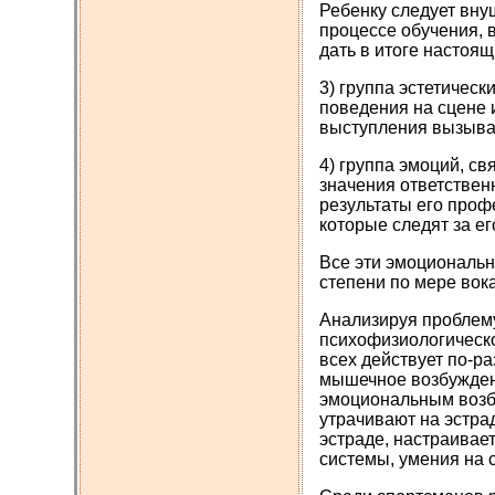
Ребенку следует вну
процессе обучения, 
дать в итоге настоя
3) группа эстетическ
поведения на сцене и
выступления вызываю
4) группа эмоций, с
значения ответственн
результаты его проф
которые следят за е
Все эти эмоциональн
степени по мере вок
Анализируя проблему
психофизиологическо
всех действует по-ра
мышечное возбуждени
эмоциональным возбу
утрачивают на эстрад
эстраде, настраивает
системы, умения на с