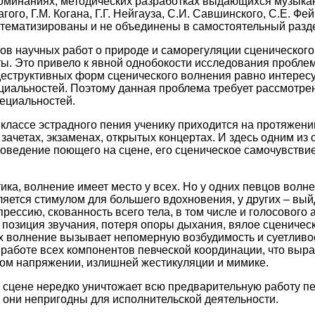
споминаниях, методических разработках выдающихся музыкан
ого, Г.М. Когана, Г.Г. Нейгауза, С.И. Савшинского, С.Е. Фей
тематизированы и не объединены в самостоятельный разде
в научных работ о природе и саморегуляции сценического
ы. Это привело к явной однобокости исследования пробле
еструктивных форм сценического волнения равно интерес
циальностей. Поэтому данная проблема требует рассмотре
ециальностей.
 классе эстрадного пения ученику приходится на протяжени
 зачетах, экзаменах, открытых концертах. И здесь одним и
оведение поющего на сцене, его сценическое самочувствие
ика, волнение имеет место у всех. Но у одних певцов волне
яется стимулом для большего вдохновения, у других – вый
ессию, скованность всего тела, в том числе и голосового 
я позиция звучания, потеря опоры дыхания, вялое сцениче
х волнение вызывает непомерную возбудимость и суетливос
работе всех компонентов певческой координации, что выр
ом напряжении, излишней жестикуляции и мимике.
 сцене нередко уничтожает всю предварительную работу пед
о они непригодны для исполнительской деятельности.