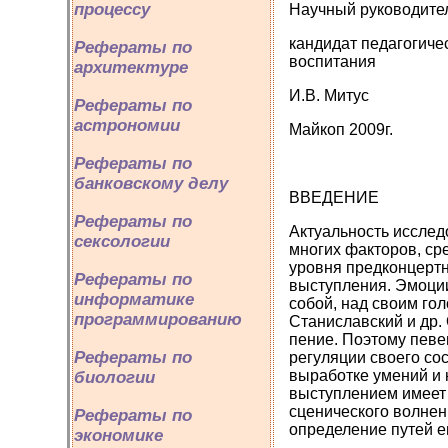
процессу
Научный руководите
кандидат педагогиче
Рефераты по
воспитания
архитектуре
И.В. Митус
Рефераты по
астрономии
Майкоп 2009г.
Рефераты по
банковскому делу
ВВЕДЕНИЕ
Рефераты по
Актуальность исслед
сексологии
многих факторов, ср
уровня предконцертн
Рефераты по
выступления. Эмоции
информатике
собой, над своим го
программированию
Станиславский и др.
пение. Поэтому певе
Рефераты по
регуляции своего со
выработке умений и
биологии
выступлением имеет 
сценического волнен
Рефераты по
определение путей е
экономике