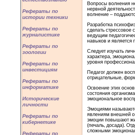
Вопросы волнения не
нервной деятельност
Рефераты по
волнение – поддаютс
истории техники
Разработка психофиз
Рефераты по
сделать стрессовое 
журналистике
ведущим педагогиче
навыков и является 
Рефераты по
Следует изучать лич
зоологии
характера, эмоциона
уровня профессионал
Рефераты по
инвестициям
Педагог должен восп
отрицательные, форм
Рефераты по
информатике
Освоение этих основ
состояния организма
Исторические
эмоциональное восп
личности
Эмоциями называются
явлениям внешней ок
Рефераты по
эмоции повышают жиз
кибернетике
(печаль, досада). О
сложными эмоциона
Рефераты по