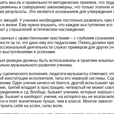
шить мысль о правильности методических приемов, что тру
временны и совершенно закономерны, что только этапное 
щие результаты. Это является основанием для утверждения 
их эмоций. У ученика необходимо постоянно развивать чувс
 в жизни. Ему нужно внушить, что каждое выступление его –
т у слушателей эстетическое наслаждение;
вязанных с нравственными чувствами – с глубоким сознани
ости за то, что дано ему его педагогами. Певец должен пре
ессиональной деятельности служат примером для других уч
го выступлениями и успехами.
ые реакции должны быть использованы в практике вокальны
ально-музыкального развития ученика.
 сценического волнения, педагоги-музыканты отмечают, что
й конституции исполнителя, типа его нервной системы. Сц
зному. Один ученик ничего не боится, другой испытывает ч
е, третий впадает в прострацию, четвертый не может сов
ждением и т.д. Вообще, бывают ученики, которые хорошо п
е. Бывает и наоборот: ученик, на которого вы не возлагае
ся и поет значительно лучше, чем в классе. Многое зависит 
троить себя на успех, силы воли.