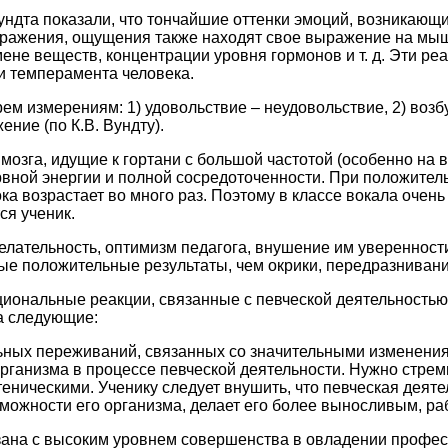
ундта показали, что тончайшие оттенки эмоций, возникающи
ражения, ощущения также находят свое выражение на мыш
мене веществ, концентрации уровня гормонов и т. д. Эти реа
 и темперамента человека.
ем измерениям: 1) удовольствие – неудовольствие, 2) возб
ние (по К.В. Вундту).
мозга, идущие к гортани с большой частотой (особенно на 
вной энергии и полной сосредоточенности. При положител
ка возрастает во много раз. Поэтому в классе вокала очень
ся ученик.
елательность, оптимизм педагога, внушение им уверенности
ые положительные результаты, чем окрики, передразнивани
иональные реакции, связанные с певческой деятельностью
а следующие:
льных переживаний, связанных со значительными изменени
рганизма в процессе певческой деятельности. Нужно стреми
еническими. Ученику следует внушить, что певческая деяте
ожности его организма, делает его более выносливым, р
язана с высоким уровнем совершенства в овладении профе