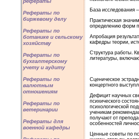
рефераты
База исследования 
Рефераты по
биржевому делу
Практическая значим
определению форм п
Рефераты по
Апробация результа
ботанике и сельскому
кафедры теории, ист
хозяйству
Структура работы. К
Рефераты по
литературы, включа
бухгалтерскому
учету и аудиту
Рефераты по
Сценическое эстрадн
концертного выступ
валютным
отношениям
Дефицит научных све
психического состоя
Рефераты по
психологической под
ветеринарии
ученикам рекомендац
получают от препода
Рефераты для
особенностей личнос
военной кафедры
Ценные советы по пс