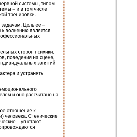
нервной системы, типом
емы – и в том числе
кой тренировки.
 задачам. Цель ее –
я к волнению является
профессиональных
ельных сторон психики,
в, поведения на сцене,
индивидуальных занятий.
актера и устранять
 эмоционального
елем и оно рассчитано на
ое отношение к
) человека. Стенические
ческие – угнетают
 сопровождаются