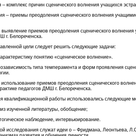
 – комплекс причин сценического волнения учащихся эстра
я – приемы преодоления сценического волнения учащимис
 выявление приемов преодоления сценического волнения 
Ш г. Белореченска.
авленной цели следует решить следующие задачи:
характеристику понятию «сценическое волнение».
мозависимость типа темперамента и форм проявления сцен
гии.
 использование приемов преодоления сценического волне
рактике педагогов ДМШ г. Белореченска.
ия квалификационной работы использовались следующие м
лиз изученной литературы, обобщение;
гогическое наблюдение, интервьюирование.
ой исследования служат идеи о – Фридмана, Леонтьева, Л.С
анизмах развития и обучения личности.