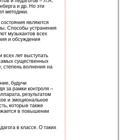
тов и педагогов – Л.А.
нберга и др. Но эти
л методики.
 состояния являются
мы. Способы устранения
уют музыкантов всех
ния и обсуждения
и всех лет выступать
з самых существенных
, степень волнения на
ние, будучи
дя за рамки контроля –
аппарата, результатом
ское и эмоциональное
ть, которые также
ажается в повышении
агога в классе. О таких