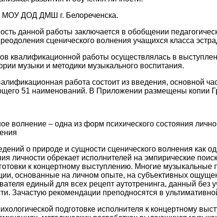
– МОУ ДОД ДМШ г. Белореченска.
ость данной работы заключается в обобщении педагогичес
реодоления сценического волнения учащихся класса эстр
тов квалификационной работы осуществлялась в выступлен
ории музыки и методики музыкального воспитания.
валификационная работа состоит из введения, основной час
ющего 51 наименований. В Приложении размещены копии Г
ое волнение – одна из форм психического состояния лично
ления
дений о природе и сущности сценического волнения как о
ния личности обрекает исполнителей на эмпирические пои
готовки к концертному выступлению. Многие музыкальные 
ии, основанные на личном опыте, на субъективных ощуще
вателя единый для всех рецепт аутотренинга, данный без 
ти. Зачастую рекомендации преподносятся в ультимативной 
ихологической подготовке исполнителя к концертному выс