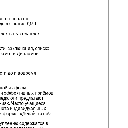
кого опыта по
адного пения ДМШ.
иях на заседаниях
ти, заключения, списка
рамот и Дипломов.
сти до и вовремя
дной из форм
ски эффективных приёмов
педагоги предлагают
ниях. Часто учащиеся
учёта индивидуальных
форме: «Делай, как я!».
туплению содержатся в