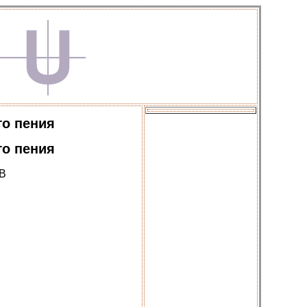
го пения
го пения
В