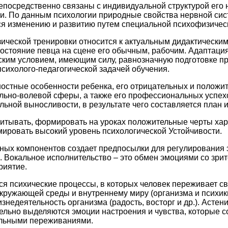
посредственно связаны с индивидуальной структурой его 
и. По данным психологии природные свойства нервной сист
я изменению и развитию путем специальной психофизичес
ической тренировки относится к актуальным дидактическим
состояние певца на сцене его обычным, рабочим. Адаптаци
ским условием, имеющим силу, равнозначную подготовке 
психолого-педагогической задачей обучения.
ностные особенности ребенка, его отрицательных и положит
льно-волевой сферы, а также его профессиональных успехо
ьной выносливости, в результате чего составляется план 
итывать, формировать на уроках положительные черты хар
ировать высокий уровень психологической Устойчивости.
ных компонентов создает предпосылки для регулирования
. Вокальное исполнительство – это обмен эмоциями со зрит
риятие.
 психические процессы, в которых человек переживает св
ружающей среды и внутреннему миру (организма и психики
недеятельность организма (радость, восторг и др.). Астени
тдельно выделяются эмоции настроения и чувства, которые
льными переживаниями.