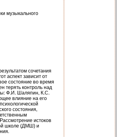
ики музыкального
результатом сочетания
от аспект зависит от
вое состояние во время
ен терять контроль над
ы: Ф.И. Шаляпин, К.С.
ющее влияние на его
 психологической
ского состояния,
ветственным
 Рассмотрение истоков
ой школе (ДМШ) и
ния.