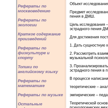
Объект исследования
Рефераты по
москвоведению
Предмет исследовани
пения в ДМШ.
Рефераты по
Цель исследования –
экологии
эстрадного пения ДМ
Краткое содержание
Для достижения пост
произведений
1. Дать сущностную 
Рефераты по
физкультуре и
2. Рассмотреть взаи
спорту
музыкальной психоло
3. Проанализировать
Топики по
эстрадного пения в п
английскому языку
В процессе написан
Рефераты по
математике
теоретические – ана
Рефераты по музыке
эмпирические – педа
Теоретической основ
Остальные
психологических мех