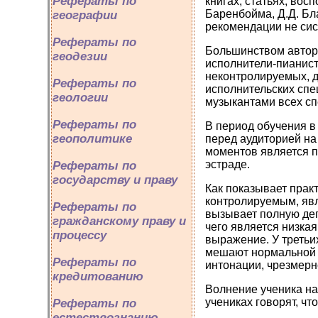
Рефераты по
книгах, статьях, во
Баренбойма, Д.Д. Благ
географии
рекомендации не сис
Рефераты по
Большинством авторо
геодезии
исполнители-пианист
неконтролируемых, д
Рефераты по
исполнительских спе
геологии
музыкантами всех сп
Рефераты по
В период обучения в
геополитике
перед аудиторией на
моментов является п
эстраде.
Рефераты по
государству и праву
Как показывает практ
контролируемым, явл
Рефераты по
вызывает полную депр
гражданскому праву и
чего является низка
процессу
выражение. У третьи
мешают нормальной 
Рефераты по
интонации, чрезмерн
кредитованию
Волнение ученика на
учениках говорят, чт
Рефераты по
естествознанию