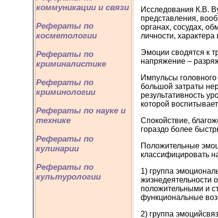
коммуникации и связи
Исследования К.В. В
представления, вооб
Рефераты по
органах, сосудах, об
косметологии
личности, характера
Эмоции сводятся к тр
Рефераты по
напряжение – разряже
криминалистике
Импульсы головного 
Рефераты по
большой затраты нер
криминологии
результативность уро
которой воспитывает
Рефераты по науке и
технике
Спокойствие, благож
гораздо более быстр
Рефераты по
Положительные эмоц
кулинарии
классифицировать н
Рефераты по
1) группа эмоциона
культурологии
жизнедеятельности о
положительными и ст
функциональные возм
2) группа эмоцийсв