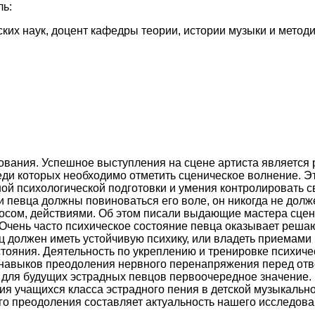
ль:
ских наук, доцент кафедры теории, истории музыки и метод
ования. Успешное выступления на сцене артиста является 
еди которых необходимо отметить сценическое волнение. Эт
ой психологической подготовки и умения контролировать с
 певца должны повиноваться его воле, он никогда не долж
лосом, действиями. Об этом писали выдающие мастера сцен
 Очень часто психическое состояние певца оказывает реша
ц должен иметь устойчивую психику, или владеть приемами
стояния. Деятельность по укреплению и тренировке психиче
 навыков преодоления нервного перенапряжения перед от
для будущих эстрадных певцов первоочередное значение.
ия учащихся класса эстрадного пения в детской музыкальн
го преодоления составляет актуальность нашего исследова