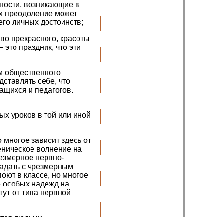
дности, возникающие в
их преодоление может
его личных достоинств;
тво прекрасного, красоты
 это праздник, что эти
ем общественного
дставлять себе, что
ащихся и педагогов,
х уроков в той или иной
 многое зависит здесь от
еническое волнение на
резмерное нервно-
ладать с чрезмерным
оют в классе, но многое
те особых надежд на
тут от типа нервной